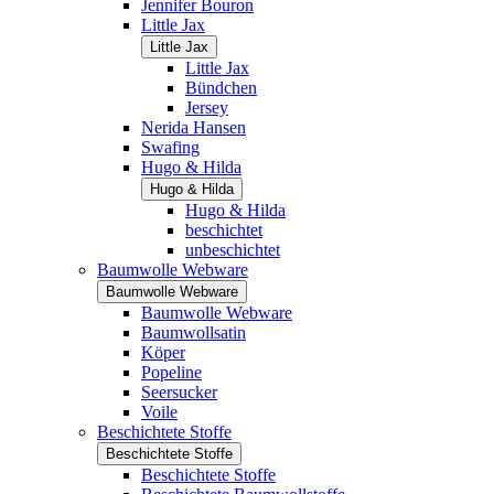
Jennifer Bouron
Little Jax
Little Jax
Little Jax
Bündchen
Jersey
Nerida Hansen
Swafing
Hugo & Hilda
Hugo & Hilda
Hugo & Hilda
beschichtet
unbeschichtet
Baumwolle Webware
Baumwolle Webware
Baumwolle Webware
Baumwollsatin
Köper
Popeline
Seersucker
Voile
Beschichtete Stoffe
Beschichtete Stoffe
Beschichtete Stoffe