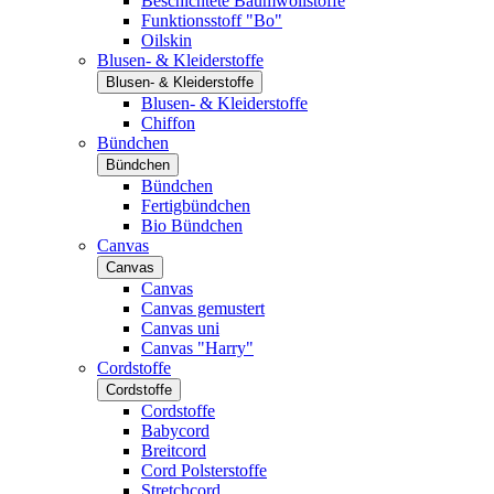
Beschichtete Baumwollstoffe
Funktionsstoff "Bo"
Oilskin
Blusen- & Kleiderstoffe
Blusen- & Kleiderstoffe
Blusen- & Kleiderstoffe
Chiffon
Bündchen
Bündchen
Bündchen
Fertigbündchen
Bio Bündchen
Canvas
Canvas
Canvas
Canvas gemustert
Canvas uni
Canvas "Harry"
Cordstoffe
Cordstoffe
Cordstoffe
Babycord
Breitcord
Cord Polsterstoffe
Stretchcord