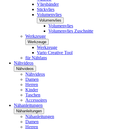
Vliesbänder
Stickvlies
Volumenvlies
Volumenvlies
Volumenvlies
Volumenvlies Zuschnitte
Werkzeuge
Werkzeuge
Werkzeuge
Vario Creative Tool
für Nähfans
Nähvideos
Nähvideos
Nähvideos
Damen
Herren
Kinder
Taschen
Accessoires
Nähanleitungen
Nähanleitungen
Nähanleitungen
Damen
Herren