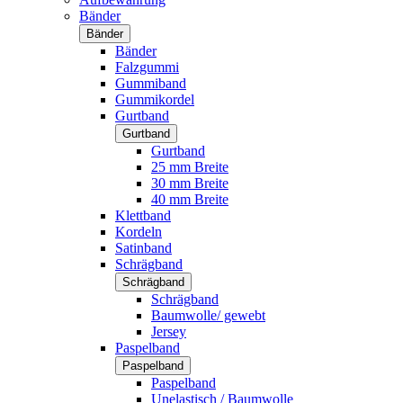
Bänder
Bänder
Bänder
Falzgummi
Gummiband
Gummikordel
Gurtband
Gurtband
Gurtband
25 mm Breite
30 mm Breite
40 mm Breite
Klettband
Kordeln
Satinband
Schrägband
Schrägband
Schrägband
Baumwolle/ gewebt
Jersey
Paspelband
Paspelband
Paspelband
Unelastisch / Baumwolle