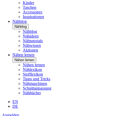
Kinder
Taschen
Accessoires
Inspirationen
Nähblog
Nähblog
Nähblog
Nähideen
Nähtutorials
Nähwissen
Aktionen
Nähen lernen
Nähen lernen
Nähen lernen
Nählexikon
Stofflexikon
Tipps und Tricks
Nähmaschinen
Schnittanpassung
Nähbücher
EN
DE
Anmelden