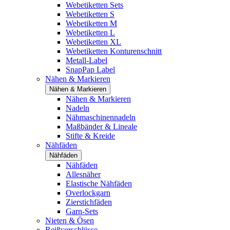
Webetiketten Sets
Webetiketten S
Webetiketten M
Webetiketten L
Webetiketten XL
Webetiketten Konturenschnitt
Metall-Label
SnapPap Label
Nähen & Markieren
Nähen & Markieren
Nähen & Markieren
Nadeln
Nähmaschinennadeln
Maßbänder & Lineale
Stifte & Kreide
Nähfäden
Nähfäden
Nähfäden
Allesnäher
Elastische Nähfäden
Overlockgarn
Zierstichfäden
Garn-Sets
Nieten & Ösen
Reißverschlüsse