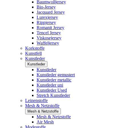
Baumwolljersey
Bio-Jersey
Jacquard Jersey
Lurexjersey
Rippjersey
Romanit Jersey
Tencel Jersey
Viskosejersey
Waffeljersey
Korkstoffe
Kunstfell
Kunstleder
Kunstleder
Kunstleder
Kunstleder gemustert
Kunstleder metallic
Kunstleder uni
Kunstleder Used
Stretch Kunstleder
Leinenstoffe
Mesh & Netzstoffe
Mesh & Netzstoffe
Mesh & Netzstoffe
Air Mesh
Modestoffe