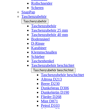
Rollschneider
Scheren
SnapPap
Taschenzubehör
Taschenzubehör
Taschenzubehör
Taschenzubehör 25 mm
Taschenzubehör 40 mm
Bodennägel
D-Ringe
Karabiner
Klemmschnallen
Schieber
Taschenhenkel
Taschenzubehör beschichtet
Taschenzubehör beschichtet
Taschenzubehör beschichtet
Altrosa D213
Beere D230
Dunkelgrau D306
Dunkelgrün D190
Flieder D268
Mint D871
Petrol D103