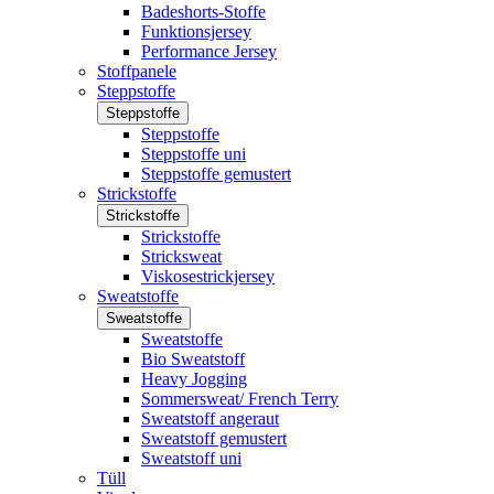
Badeshorts-Stoffe
Funktionsjersey
Performance Jersey
Stoffpanele
Steppstoffe
Steppstoffe
Steppstoffe
Steppstoffe uni
Steppstoffe gemustert
Strickstoffe
Strickstoffe
Strickstoffe
Stricksweat
Viskosestrickjersey
Sweatstoffe
Sweatstoffe
Sweatstoffe
Bio Sweatstoff
Heavy Jogging
Sommersweat/ French Terry
Sweatstoff angeraut
Sweatstoff gemustert
Sweatstoff uni
Tüll