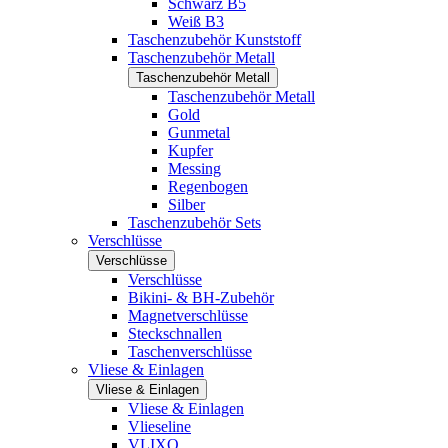
Schwarz B5
Weiß B3
Taschenzubehör Kunststoff
Taschenzubehör Metall
Taschenzubehör Metall
Taschenzubehör Metall
Gold
Gunmetal
Kupfer
Messing
Regenbogen
Silber
Taschenzubehör Sets
Verschlüsse
Verschlüsse
Verschlüsse
Bikini- & BH-Zubehör
Magnetverschlüsse
Steckschnallen
Taschenverschlüsse
Vliese & Einlagen
Vliese & Einlagen
Vliese & Einlagen
Vlieseline
VLIXO