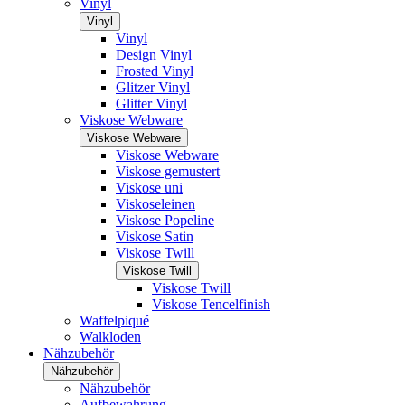
Vinyl
Vinyl
Vinyl
Design Vinyl
Frosted Vinyl
Glitzer Vinyl
Glitter Vinyl
Viskose Webware
Viskose Webware
Viskose Webware
Viskose gemustert
Viskose uni
Viskoseleinen
Viskose Popeline
Viskose Satin
Viskose Twill
Viskose Twill
Viskose Twill
Viskose Tencelfinish
Waffelpiqué
Walkloden
Nähzubehör
Nähzubehör
Nähzubehör
Aufbewahrung