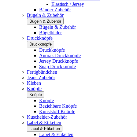
Elastisch / Jersey
Bänder Zubehör
Bügeln & Zubehör
Bügeln & Zubehör
Bügeln & Zubehör
Bügelbilder
Druckknöpfe
Druckknöpfe
Druckknöpfe
Anorak Druckknöpfe
Jersey Druckknöpfe
Snap Druckknöpfe
Fertigbündchen
Jeans Zubehör
Kleben
Knöpfe
Knöpfe
Knöpfe
Beziehbare Knöpfe
Kunststoff Knöpfe
Kuscheltier-Zubehör
Label & Etiketten
Label & Etiketten
Label & Etiketten