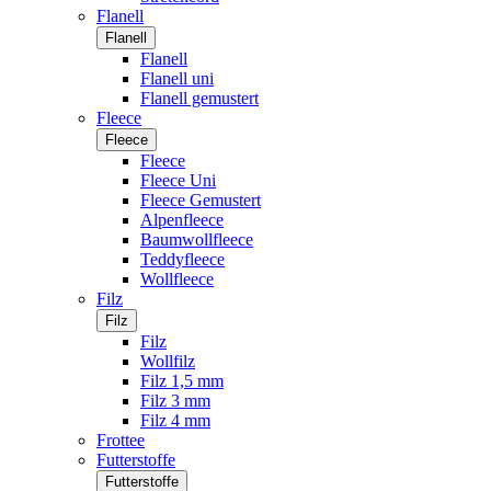
Flanell
Flanell
Flanell
Flanell uni
Flanell gemustert
Fleece
Fleece
Fleece
Fleece Uni
Fleece Gemustert
Alpenfleece
Baumwollfleece
Teddyfleece
Wollfleece
Filz
Filz
Filz
Wollfilz
Filz 1,5 mm
Filz 3 mm
Filz 4 mm
Frottee
Futterstoffe
Futterstoffe