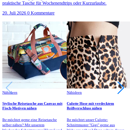
praktische Tasche für Wochenendtrips oder Kurzurlaube.
20. Juli 2026
0 Kommentare
Nähideen
Nähideen
Stylische Reisetasche aus Canvas mit
Culotte Hose mit verdecktem
Fisch-Motiven nähen
Reißverschluss nähen
Ihr möchtet gerne eine Reisetasche
Ihr möchtet unser Culotte-
selber nähen? Mit unserem
Schnittmuster "Gigi" gerne aus