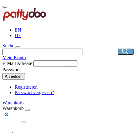
Direkt
zum
Inhalt
EN
DE
Suche
Mein Konto
E-Mail Adresse
Passwort
Anmelden
Registrieren
Passwort vergessen?
Warenkorb
Warenkorb