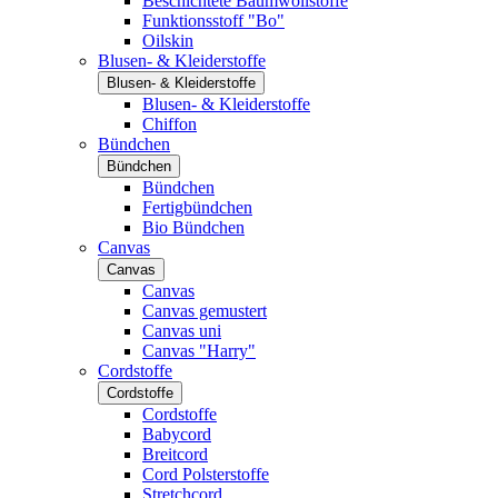
Beschichtete Baumwollstoffe
Funktionsstoff "Bo"
Oilskin
Blusen- & Kleiderstoffe
Blusen- & Kleiderstoffe
Blusen- & Kleiderstoffe
Chiffon
Bündchen
Bündchen
Bündchen
Fertigbündchen
Bio Bündchen
Canvas
Canvas
Canvas
Canvas gemustert
Canvas uni
Canvas "Harry"
Cordstoffe
Cordstoffe
Cordstoffe
Babycord
Breitcord
Cord Polsterstoffe
Stretchcord