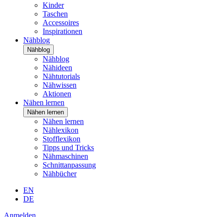
Kinder
Taschen
Accessoires
Inspirationen
Nähblog
Nähblog
Nähblog
Nähideen
Nähtutorials
Nähwissen
Aktionen
Nähen lernen
Nähen lernen
Nähen lernen
Nählexikon
Stofflexikon
Tipps und Tricks
Nähmaschinen
Schnittanpassung
Nähbücher
EN
DE
Anmelden