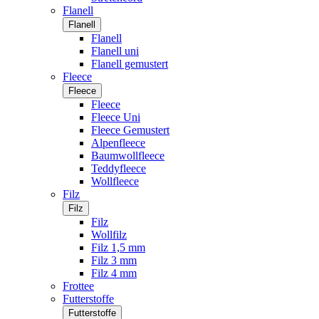
Flanell
Flanell
Flanell
Flanell uni
Flanell gemustert
Fleece
Fleece
Fleece
Fleece Uni
Fleece Gemustert
Alpenfleece
Baumwollfleece
Teddyfleece
Wollfleece
Filz
Filz
Filz
Wollfilz
Filz 1,5 mm
Filz 3 mm
Filz 4 mm
Frottee
Futterstoffe
Futterstoffe