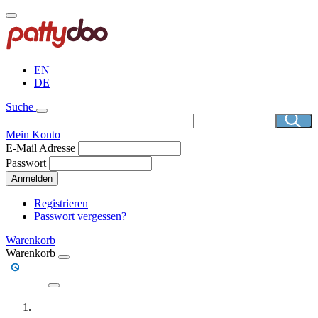
Direkt
zum
Inhalt
EN
DE
Suche
Mein Konto
E-Mail Adresse
Passwort
Anmelden
Registrieren
Passwort vergessen?
Warenkorb
Warenkorb