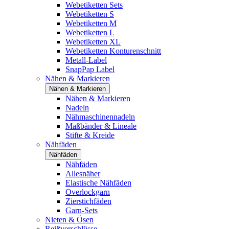
Webetiketten Sets
Webetiketten S
Webetiketten M
Webetiketten L
Webetiketten XL
Webetiketten Konturenschnitt
Metall-Label
SnapPap Label
Nähen & Markieren
Nähen & Markieren
Nähen & Markieren
Nadeln
Nähmaschinennadeln
Maßbänder & Lineale
Stifte & Kreide
Nähfäden
Nähfäden
Nähfäden
Allesnäher
Elastische Nähfäden
Overlockgarn
Zierstichfäden
Garn-Sets
Nieten & Ösen
Reißverschlüsse