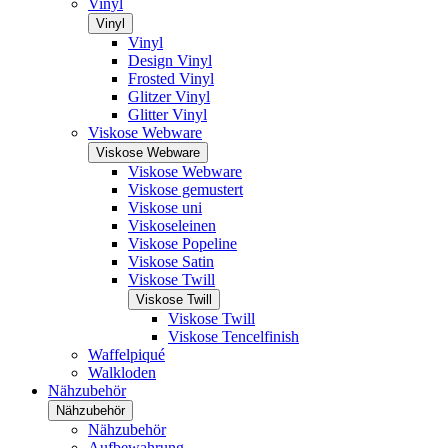
Vinyl
Vinyl
Vinyl
Design Vinyl
Frosted Vinyl
Glitzer Vinyl
Glitter Vinyl
Viskose Webware
Viskose Webware
Viskose Webware
Viskose gemustert
Viskose uni
Viskoseleinen
Viskose Popeline
Viskose Satin
Viskose Twill
Viskose Twill
Viskose Twill
Viskose Tencelfinish
Waffelpiqué
Walkloden
Nähzubehör
Nähzubehör
Nähzubehör
Aufbewahrung