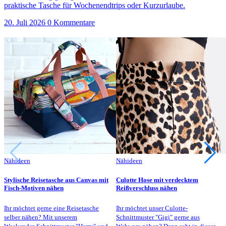
praktische Tasche für Wochenendtrips oder Kurzurlaube.
20. Juli 2026
0 Kommentare
Nähideen
Nähideen
Stylische Reisetasche aus Canvas mit
Culotte Hose mit verdecktem
Fisch-Motiven nähen
Reißverschluss nähen
Ihr möchtet gerne eine Reisetasche
Ihr möchtet unser Culotte-
selber nähen? Mit unserem
Schnittmuster "Gigi" gerne aus