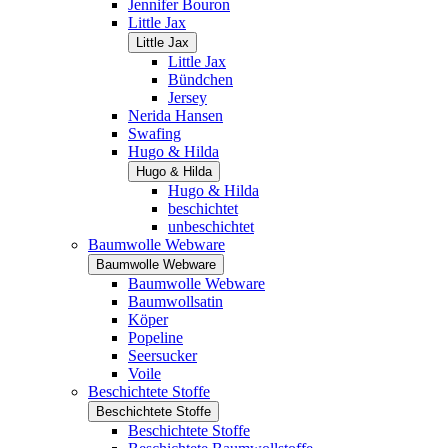
Jennifer Bouron
Little Jax
Little Jax
Little Jax
Bündchen
Jersey
Nerida Hansen
Swafing
Hugo & Hilda
Hugo & Hilda
Hugo & Hilda
beschichtet
unbeschichtet
Baumwolle Webware
Baumwolle Webware
Baumwolle Webware
Baumwollsatin
Köper
Popeline
Seersucker
Voile
Beschichtete Stoffe
Beschichtete Stoffe
Beschichtete Stoffe