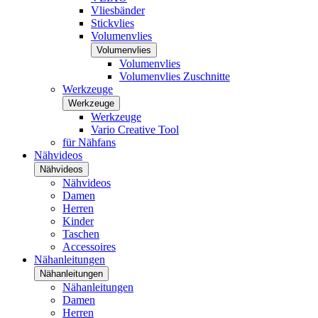
Vliesbänder
Stickvlies
Volumenvlies
Volumenvlies
Volumenvlies
Volumenvlies Zuschnitte
Werkzeuge
Werkzeuge
Werkzeuge
Vario Creative Tool
für Nähfans
Nähvideos
Nähvideos
Nähvideos
Damen
Herren
Kinder
Taschen
Accessoires
Nähanleitungen
Nähanleitungen
Nähanleitungen
Damen
Herren