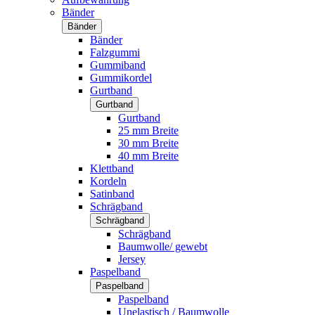
Bänder
Bänder
Bänder
Falzgummi
Gummiband
Gummikordel
Gurtband
Gurtband
Gurtband
25 mm Breite
30 mm Breite
40 mm Breite
Klettband
Kordeln
Satinband
Schrägband
Schrägband
Schrägband
Baumwolle/ gewebt
Jersey
Paspelband
Paspelband
Paspelband
Unelastisch / Baumwolle