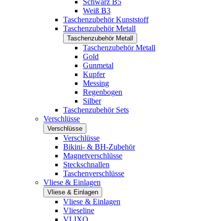
Schwarz B5
Weiß B3
Taschenzubehör Kunststoff
Taschenzubehör Metall
Taschenzubehör Metall
Taschenzubehör Metall
Gold
Gunmetal
Kupfer
Messing
Regenbogen
Silber
Taschenzubehör Sets
Verschlüsse
Verschlüsse
Verschlüsse
Bikini- & BH-Zubehör
Magnetverschlüsse
Steckschnallen
Taschenverschlüsse
Vliese & Einlagen
Vliese & Einlagen
Vliese & Einlagen
Vlieseline
VLIXO