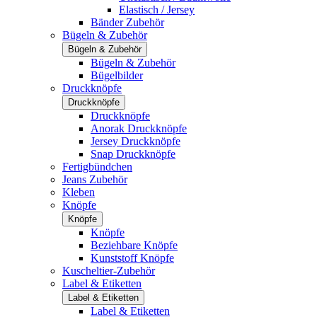
Elastisch / Jersey
Bänder Zubehör
Bügeln & Zubehör
Bügeln & Zubehör
Bügeln & Zubehör
Bügelbilder
Druckknöpfe
Druckknöpfe
Druckknöpfe
Anorak Druckknöpfe
Jersey Druckknöpfe
Snap Druckknöpfe
Fertigbündchen
Jeans Zubehör
Kleben
Knöpfe
Knöpfe
Knöpfe
Beziehbare Knöpfe
Kunststoff Knöpfe
Kuscheltier-Zubehör
Label & Etiketten
Label & Etiketten
Label & Etiketten