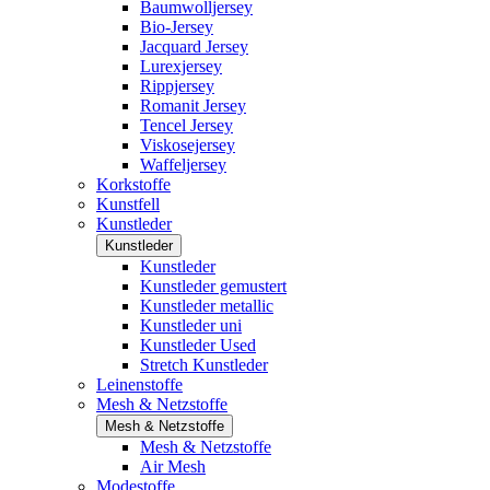
Baumwolljersey
Bio-Jersey
Jacquard Jersey
Lurexjersey
Rippjersey
Romanit Jersey
Tencel Jersey
Viskosejersey
Waffeljersey
Korkstoffe
Kunstfell
Kunstleder
Kunstleder
Kunstleder
Kunstleder gemustert
Kunstleder metallic
Kunstleder uni
Kunstleder Used
Stretch Kunstleder
Leinenstoffe
Mesh & Netzstoffe
Mesh & Netzstoffe
Mesh & Netzstoffe
Air Mesh
Modestoffe