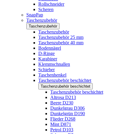
Rollschneider
Scheren
SnapPap
Taschenzubehör
Taschenzubehör
Taschenzubehör
Taschenzubehör 25 mm
Taschenzubehör 40 mm
Bodennägel
D-Ringe
Karabiner
Klemmschnallen
Schieber
Taschenhenkel
Taschenzubehör beschichtet
Taschenzubehör beschichtet
Taschenzubehör beschichtet
Altrosa D213
Beere D230
Dunkelgrau D306
Dunkelgrün D190
Flieder D268
Mint D871
Petrol D103