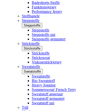
Badeshorts-Stoffe
Funktionsjersey
Performance Jersey
Stoffpanele
Steppstoffe
Steppstoffe
Steppstoffe
Steppstoffe uni
Steppstoffe gemustert
Strickstoffe
Strickstoffe
Strickstoffe
Stricksweat
Viskosestrickjersey
Sweatstoffe
Sweatstoffe
Sweatstoffe
Bio Sweatstoff
Heavy Jogging
Sommersweat/ French Terry
Sweatstoff angeraut
Sweatstoff gemustert
Sweatstoff uni
Tüll