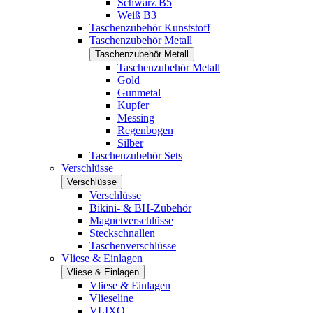
Schwarz B5
Weiß B3
Taschenzubehör Kunststoff
Taschenzubehör Metall
Taschenzubehör Metall
Taschenzubehör Metall
Gold
Gunmetal
Kupfer
Messing
Regenbogen
Silber
Taschenzubehör Sets
Verschlüsse
Verschlüsse
Verschlüsse
Bikini- & BH-Zubehör
Magnetverschlüsse
Steckschnallen
Taschenverschlüsse
Vliese & Einlagen
Vliese & Einlagen
Vliese & Einlagen
Vlieseline
VLIXO