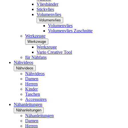
Vliesbänder
Stickvlies
Volumenvlies
Volumenvlies
Volumenvlies
Volumenvlies Zuschnitte
Werkzeuge
Werkzeuge
Werkzeuge
Vario Creative Tool
für Nähfans
Nähvideos
Nähvideos
Nähvideos
Damen
Herren
Kinder
Taschen
Accessoires
Nähanleitungen
Nähanleitungen
Nähanleitungen
Damen
Herren