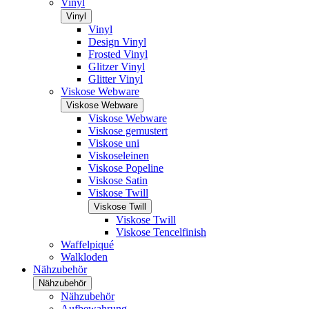
Vinyl
Vinyl
Vinyl
Design Vinyl
Frosted Vinyl
Glitzer Vinyl
Glitter Vinyl
Viskose Webware
Viskose Webware
Viskose Webware
Viskose gemustert
Viskose uni
Viskoseleinen
Viskose Popeline
Viskose Satin
Viskose Twill
Viskose Twill
Viskose Twill
Viskose Tencelfinish
Waffelpiqué
Walkloden
Nähzubehör
Nähzubehör
Nähzubehör
Aufbewahrung