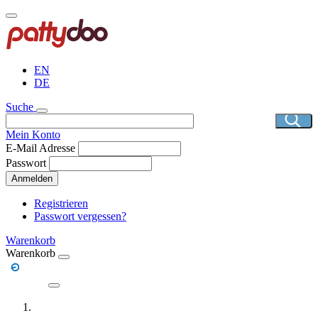
Direkt
zum
Inhalt
EN
DE
Suche
Mein Konto
E-Mail Adresse
Passwort
Anmelden
Registrieren
Passwort vergessen?
Warenkorb
Warenkorb