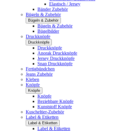
Elastisch / Jersey
Bänder Zubehör
Bügeln & Zubehör
Bügeln & Zubehör
Bügeln & Zubehör
Bügelbilder
Druckknöpfe
Druckknöpfe
Druckknöpfe
Anorak Druckknöpfe
Jersey Druckknöpfe
Snap Druckknöpfe
Fertigbündchen
Jeans Zubehör
Kleben
Knöpfe
Knöpfe
Knöpfe
Beziehbare Knöpfe
Kunststoff Knöpfe
Kuscheltier-Zubehör
Label & Etiketten
Label & Etiketten
Label & Etiketten