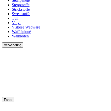
Stoffpanele
Steppstoffe
Strickstoffe
Sweatstoffe
Tüll
Vinyl
Viskose Webware
Waffelpiqué
Walkloden
Verwendung
Farbe