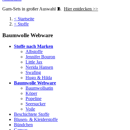
Garn-Sets in großer Auswahl 🧵
Hier entdecken >>
<
Startseite
<
Stoffe
Baumwolle Webware
Stoffe nach Marken
Albstoffe
Jennifer Bouron
Little Jax
Nerida Hansen
Swafing
Hugo & Hilda
Baumwolle Webware
Baumwollsatin
Köper
Popeline
Seersucker
Voile
Beschichtete Stoffe
Blusen- & Kleiderstoffe
Bündchen
Canvas