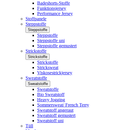
Badeshorts-Stoffe
Funktionsjersey
Performance Jersey
Stoffpanele
Steppstoffe
Steppstoffe
Steppstoffe
Steppstoffe uni
Steppstoffe gemustert
Strickstoffe
Strickstoffe
Strickstoffe
Stricksweat
Viskosestrickjersey
Sweatstoffe
Sweatstoffe
Sweatstoffe
Bio Sweatstoff
Heavy Jogging
Sommersweat/ French Terry
Sweatstoff angeraut
Sweatstoff gemustert
Sweatstoff uni
Tüll