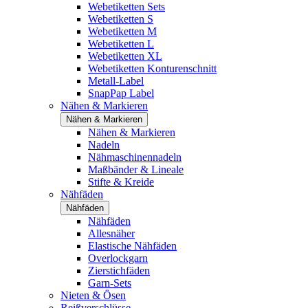
Webetiketten Sets
Webetiketten S
Webetiketten M
Webetiketten L
Webetiketten XL
Webetiketten Konturenschnitt
Metall-Label
SnapPap Label
Nähen & Markieren
Nähen & Markieren
Nähen & Markieren
Nadeln
Nähmaschinennadeln
Maßbänder & Lineale
Stifte & Kreide
Nähfäden
Nähfäden
Nähfäden
Allesnäher
Elastische Nähfäden
Overlockgarn
Zierstichfäden
Garn-Sets
Nieten & Ösen
Reißverschlüsse