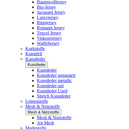
Baumwolljersey
Bio-Jersey
Jacquard Jersey
Lurexjersey
Rippjersey
Romanit Jersey
Tencel Jersey
Viskosejersey
Waffeljersey
Korkstoffe
Kunstfell
Kunstleder
Kunstleder
Kunstleder
Kunstleder gemustert
Kunstleder metallic
Kunstleder uni
Kunstleder Used
Stretch Kunstleder
Leinenstoffe
Mesh & Netzstoffe
Mesh & Netzstoffe
Mesh & Netzstoffe
Air Mesh
Modestoffe