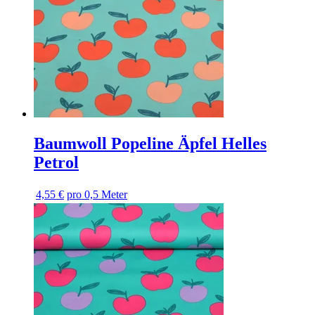
Baumwoll Popeline Äpfel Helles
Petrol
4,55 €
pro 0,5 Meter