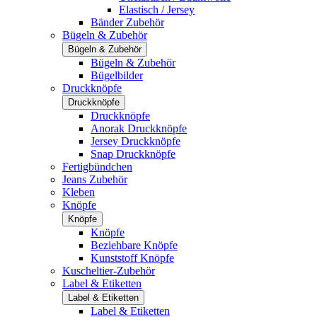
Elastisch / Jersey
Bänder Zubehör
Bügeln & Zubehör
Bügeln & Zubehör
Bügeln & Zubehör
Bügelbilder
Druckknöpfe
Druckknöpfe
Druckknöpfe
Anorak Druckknöpfe
Jersey Druckknöpfe
Snap Druckknöpfe
Fertigbündchen
Jeans Zubehör
Kleben
Knöpfe
Knöpfe
Knöpfe
Beziehbare Knöpfe
Kunststoff Knöpfe
Kuscheltier-Zubehör
Label & Etiketten
Label & Etiketten
Label & Etiketten