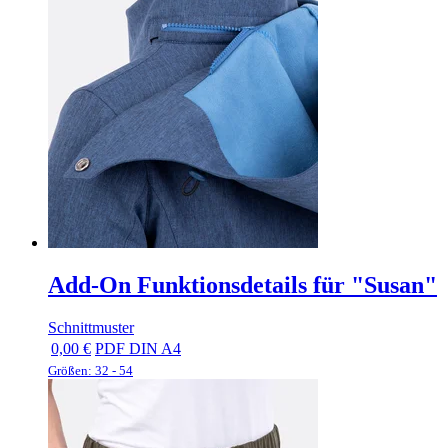
Add-On Funktionsdetails für "Susan"
Schnittmuster
0,00 €
PDF DIN A4
Größen: 32 - 54