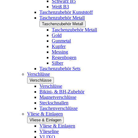
Schwarz B5
Weiß B3
Taschenzubehör Kunststoff
Taschenzubehör Metall
Taschenzubehör Metall
Taschenzubehör Metall
Gold
Gunmetal
Kupfer
Messing
Regenbogen
Silber
Taschenzubehör Sets
Verschlüsse
Verschlüsse
Verschlüsse
Bikini- & BH-Zubehör
Magnetverschlüsse
Steckschnallen
Taschenverschlüsse
Vliese & Einlagen
Vliese & Einlagen
Vliese & Einlagen
Vlieseline
VLIXO