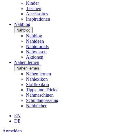
Kinder
Taschen
Accessoires
Inspirationen
Nähblog
Nähblog
Nähblog
Nähideen
Nähtutorials
Nähwissen
Aktionen
Nähen lernen
Nähen lernen
Nähen lernen
Nählexikon
Stofflexikon
Tipps und Tricks
Nähmaschinen
Schnittanpassung
Nähbücher
EN
DE
Anmelden