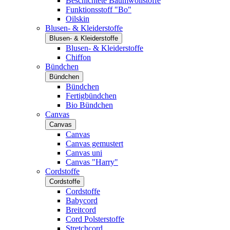
Beschichtete Baumwollstoffe
Funktionsstoff "Bo"
Oilskin
Blusen- & Kleiderstoffe
Blusen- & Kleiderstoffe
Blusen- & Kleiderstoffe
Chiffon
Bündchen
Bündchen
Bündchen
Fertigbündchen
Bio Bündchen
Canvas
Canvas
Canvas
Canvas gemustert
Canvas uni
Canvas "Harry"
Cordstoffe
Cordstoffe
Cordstoffe
Babycord
Breitcord
Cord Polsterstoffe
Stretchcord