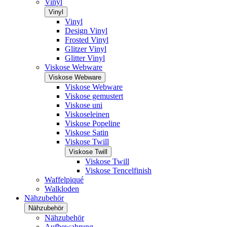
Vinyl
Vinyl
Vinyl
Design Vinyl
Frosted Vinyl
Glitzer Vinyl
Glitter Vinyl
Viskose Webware
Viskose Webware
Viskose Webware
Viskose gemustert
Viskose uni
Viskoseleinen
Viskose Popeline
Viskose Satin
Viskose Twill
Viskose Twill
Viskose Twill
Viskose Tencelfinish
Waffelpiqué
Walkloden
Nähzubehör
Nähzubehör
Nähzubehör
Aufbewahrung