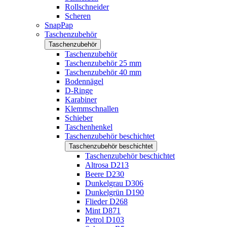
Rollschneider
Scheren
SnapPap
Taschenzubehör
Taschenzubehör
Taschenzubehör
Taschenzubehör 25 mm
Taschenzubehör 40 mm
Bodennägel
D-Ringe
Karabiner
Klemmschnallen
Schieber
Taschenhenkel
Taschenzubehör beschichtet
Taschenzubehör beschichtet
Taschenzubehör beschichtet
Altrosa D213
Beere D230
Dunkelgrau D306
Dunkelgrün D190
Flieder D268
Mint D871
Petrol D103