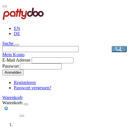
Direkt
zum
Inhalt
EN
DE
Suche
Mein Konto
E-Mail Adresse
Passwort
Anmelden
Registrieren
Passwort vergessen?
Warenkorb
Warenkorb