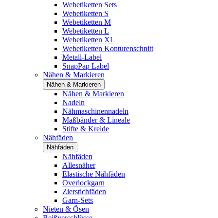
Webetiketten Sets
Webetiketten S
Webetiketten M
Webetiketten L
Webetiketten XL
Webetiketten Konturenschnitt
Metall-Label
SnapPap Label
Nähen & Markieren
Nähen & Markieren
Nähen & Markieren
Nadeln
Nähmaschinennadeln
Maßbänder & Lineale
Stifte & Kreide
Nähfäden
Nähfäden
Nähfäden
Allesnäher
Elastische Nähfäden
Overlockgarn
Zierstichfäden
Garn-Sets
Nieten & Ösen
Reißverschlüsse