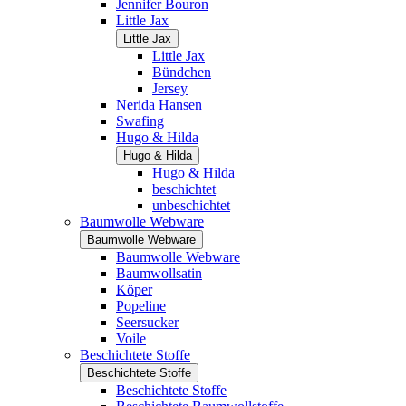
Jennifer Bouron
Little Jax
Little Jax
Little Jax
Bündchen
Jersey
Nerida Hansen
Swafing
Hugo & Hilda
Hugo & Hilda
Hugo & Hilda
beschichtet
unbeschichtet
Baumwolle Webware
Baumwolle Webware
Baumwolle Webware
Baumwollsatin
Köper
Popeline
Seersucker
Voile
Beschichtete Stoffe
Beschichtete Stoffe
Beschichtete Stoffe