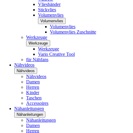
Vliesbänder
Stickvlies
Volumenvlies
Volumenvlies
Volumenvlies
Volumenvlies Zuschnitte
Werkzeuge
Werkzeuge
Werkzeuge
Vario Creative Tool
für Nähfans
Nähvideos
Nähvideos
Nähvideos
Damen
Herren
Kinder
Taschen
Accessoires
Nähanleitungen
Nähanleitungen
Nähanleitungen
Damen
Herren