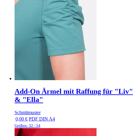
Add-On Ärmel mit Raffung für "Liv"
& "Ella"
Schnittmuster
0,00 €
PDF DIN A4
Größen: 32 - 54