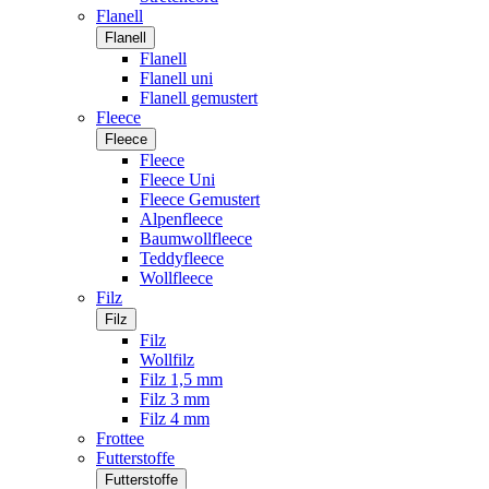
Flanell
Flanell
Flanell
Flanell uni
Flanell gemustert
Fleece
Fleece
Fleece
Fleece Uni
Fleece Gemustert
Alpenfleece
Baumwollfleece
Teddyfleece
Wollfleece
Filz
Filz
Filz
Wollfilz
Filz 1,5 mm
Filz 3 mm
Filz 4 mm
Frottee
Futterstoffe
Futterstoffe