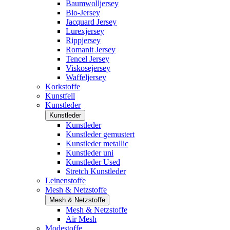
Baumwolljersey
Bio-Jersey
Jacquard Jersey
Lurexjersey
Rippjersey
Romanit Jersey
Tencel Jersey
Viskosejersey
Waffeljersey
Korkstoffe
Kunstfell
Kunstleder
Kunstleder
Kunstleder
Kunstleder gemustert
Kunstleder metallic
Kunstleder uni
Kunstleder Used
Stretch Kunstleder
Leinenstoffe
Mesh & Netzstoffe
Mesh & Netzstoffe
Mesh & Netzstoffe
Air Mesh
Modestoffe