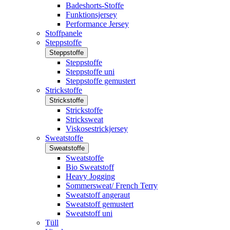
Badeshorts-Stoffe
Funktionsjersey
Performance Jersey
Stoffpanele
Steppstoffe
Steppstoffe
Steppstoffe
Steppstoffe uni
Steppstoffe gemustert
Strickstoffe
Strickstoffe
Strickstoffe
Stricksweat
Viskosestrickjersey
Sweatstoffe
Sweatstoffe
Sweatstoffe
Bio Sweatstoff
Heavy Jogging
Sommersweat/ French Terry
Sweatstoff angeraut
Sweatstoff gemustert
Sweatstoff uni
Tüll