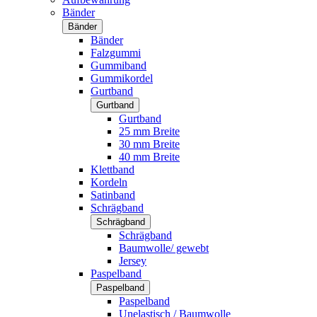
Bänder
Bänder
Bänder
Falzgummi
Gummiband
Gummikordel
Gurtband
Gurtband
Gurtband
25 mm Breite
30 mm Breite
40 mm Breite
Klettband
Kordeln
Satinband
Schrägband
Schrägband
Schrägband
Baumwolle/ gewebt
Jersey
Paspelband
Paspelband
Paspelband
Unelastisch / Baumwolle