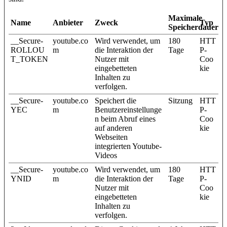
Maximale
Name
Anbieter
Zweck
Typ
Speicherdauer
__Secure-
youtube.co
Wird verwendet, um
180
HTT
ROLLOU
m
die Interaktion der
Tage
P-
T_TOKEN
Nutzer mit
Coo
eingebetteten
kie
Inhalten zu
verfolgen.
__Secure-
youtube.co
Speichert die
Sitzung
HTT
YEC
m
Benutzereinstellunge
P-
n beim Abruf eines
Coo
auf anderen
kie
Webseiten
integrierten Youtube-
Videos
__Secure-
youtube.co
Wird verwendet, um
180
HTT
YNID
m
die Interaktion der
Tage
P-
Nutzer mit
Coo
eingebetteten
kie
Inhalten zu
verfolgen.