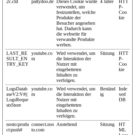
2c.cId
pattydoo.de
Dieses Cookie wurde
4 Jahre
HTT
verwendet, um
P-
festzustellen, welche
Coo
Produkte der
kie
Besucher angesehen
hat. Dadurch kann
die webseite für
verwandte Produkte
werben.
LAST_RE
youtube.co
Wird verwendet, um
Sitzung
HTT
SULT_EN
m
die Interaktion der
P-
TRY_KEY
Nutzer mit
Coo
eingebetteten
kie
Inhalten zu
verfolgen.
LogsDatab
youtube.co
Wird verwendet, um
Beständ
Inde
aseV2:V#||
m
die Interaktion der
ig
xed
LogsReque
Nutzer mit
DB
stsStore
eingebetteten
Inhalten zu
verfolgen.
nosto:produ
connect.nos
Anstehend
Sitzung
HT
ct:push#
to.com
ML