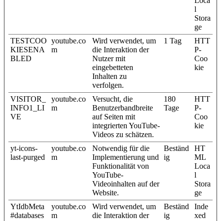
Loca
l
Stora
ge
TESTCOO
youtube.co
Wird verwendet, um
1 Tag
HTT
KIESENA
m
die Interaktion der
P-
BLED
Nutzer mit
Coo
eingebetteten
kie
Inhalten zu
verfolgen.
VISITOR_
youtube.co
Versucht, die
180
HTT
INFO1_LI
m
Benutzerbandbreite
Tage
P-
VE
auf Seiten mit
Coo
integrierten YouTube-
kie
Videos zu schätzen.
yt-icons-
youtube.co
Notwendig für die
Beständ
HT
last-purged
m
Implementierung und
ig
ML
Funktionalität von
Loca
YouTube-
l
Videoinhalten auf der
Stora
Website.
ge
YtIdbMeta
youtube.co
Wird verwendet, um
Beständ
Inde
#databases
m
die Interaktion der
ig
xed