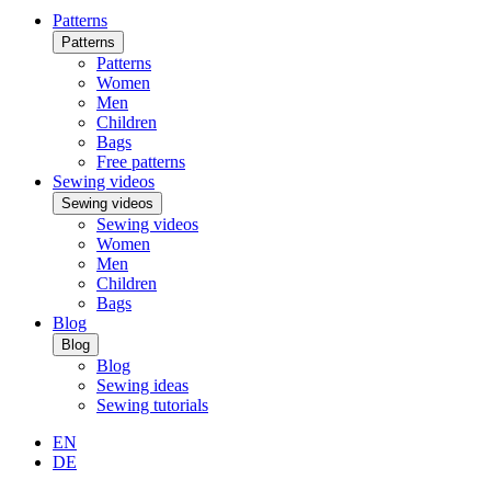
Patterns
Patterns
Patterns
Women
Men
Children
Bags
Free patterns
Sewing videos
Sewing videos
Sewing videos
Women
Men
Children
Bags
Blog
Blog
Blog
Sewing ideas
Sewing tutorials
EN
DE