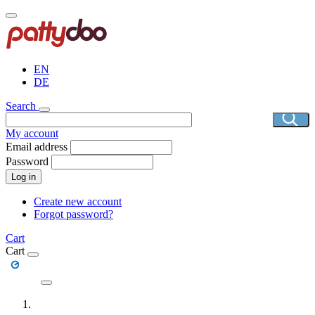
Skip
to
main
content
EN
DE
Search
My account
Email address
Password
Log in
Create new account
Forgot password?
Cart
Cart