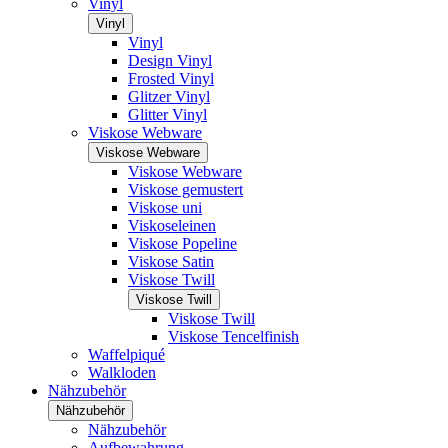
Vinyl
Vinyl
Vinyl
Design Vinyl
Frosted Vinyl
Glitzer Vinyl
Glitter Vinyl
Viskose Webware
Viskose Webware
Viskose Webware
Viskose gemustert
Viskose uni
Viskoseleinen
Viskose Popeline
Viskose Satin
Viskose Twill
Viskose Twill
Viskose Twill
Viskose Tencelfinish
Waffelpiqué
Walkloden
Nähzubehör
Nähzubehör
Nähzubehör
Aufbewahrung