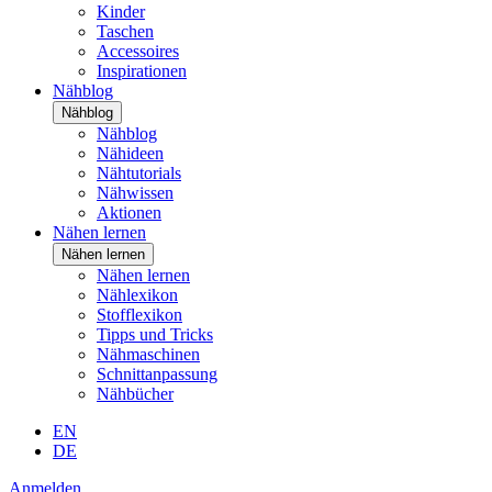
Kinder
Taschen
Accessoires
Inspirationen
Nähblog
Nähblog
Nähblog
Nähideen
Nähtutorials
Nähwissen
Aktionen
Nähen lernen
Nähen lernen
Nähen lernen
Nählexikon
Stofflexikon
Tipps und Tricks
Nähmaschinen
Schnittanpassung
Nähbücher
EN
DE
Anmelden