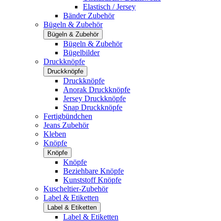
Elastisch / Jersey
Bänder Zubehör
Bügeln & Zubehör
Bügeln & Zubehör
Bügeln & Zubehör
Bügelbilder
Druckknöpfe
Druckknöpfe
Druckknöpfe
Anorak Druckknöpfe
Jersey Druckknöpfe
Snap Druckknöpfe
Fertigbündchen
Jeans Zubehör
Kleben
Knöpfe
Knöpfe
Knöpfe
Beziehbare Knöpfe
Kunststoff Knöpfe
Kuscheltier-Zubehör
Label & Etiketten
Label & Etiketten
Label & Etiketten