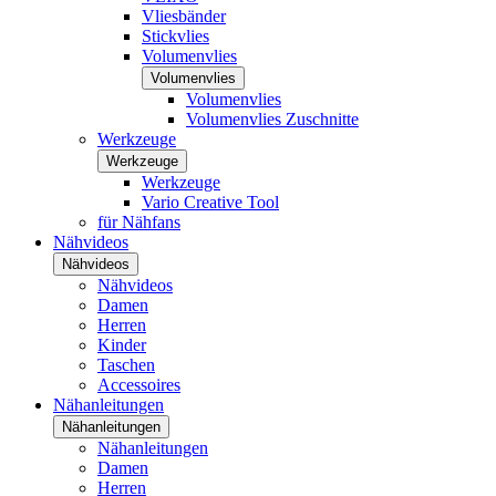
Vliesbänder
Stickvlies
Volumenvlies
Volumenvlies
Volumenvlies
Volumenvlies Zuschnitte
Werkzeuge
Werkzeuge
Werkzeuge
Vario Creative Tool
für Nähfans
Nähvideos
Nähvideos
Nähvideos
Damen
Herren
Kinder
Taschen
Accessoires
Nähanleitungen
Nähanleitungen
Nähanleitungen
Damen
Herren