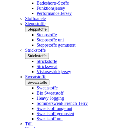
Badeshorts-Stoffe
Funktionsjersey
Performance Jersey
Stoffpanele
Steppstoffe
Steppstoffe
Steppstoffe
Steppstoffe uni
Steppstoffe gemustert
Strickstoffe
Strickstoffe
Strickstoffe
Stricksweat
Viskosestrickjersey
Sweatstoffe
Sweatstoffe
Sweatstoffe
Bio Sweatstoff
Heavy Jogging
Sommersweat/ French Terry
Sweatstoff angeraut
Sweatstoff gemustert
Sweatstoff uni
Tüll