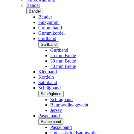
Bänder
Bänder
Bänder
Falzgummi
Gummiband
Gummikordel
Gurtband
Gurtband
Gurtband
25 mm Breite
30 mm Breite
40 mm Breite
Klettband
Kordeln
Satinband
Schrägband
Schrägband
Schrägband
Baumwolle/ gewebt
Jersey
Paspelband
Paspelband
Paspelband
Unelastisch / Baumwolle