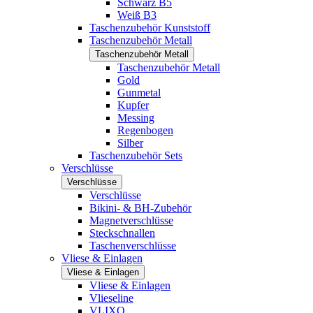
Schwarz B5
Weiß B3
Taschenzubehör Kunststoff
Taschenzubehör Metall
Taschenzubehör Metall
Taschenzubehör Metall
Gold
Gunmetal
Kupfer
Messing
Regenbogen
Silber
Taschenzubehör Sets
Verschlüsse
Verschlüsse
Verschlüsse
Bikini- & BH-Zubehör
Magnetverschlüsse
Steckschnallen
Taschenverschlüsse
Vliese & Einlagen
Vliese & Einlagen
Vliese & Einlagen
Vlieseline
VLIXO