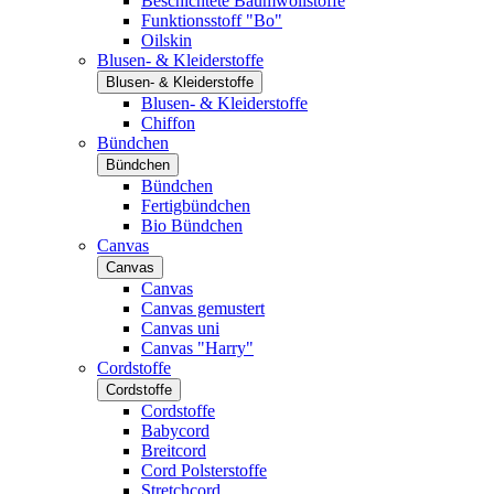
Beschichtete Baumwollstoffe
Funktionsstoff "Bo"
Oilskin
Blusen- & Kleiderstoffe
Blusen- & Kleiderstoffe
Blusen- & Kleiderstoffe
Chiffon
Bündchen
Bündchen
Bündchen
Fertigbündchen
Bio Bündchen
Canvas
Canvas
Canvas
Canvas gemustert
Canvas uni
Canvas "Harry"
Cordstoffe
Cordstoffe
Cordstoffe
Babycord
Breitcord
Cord Polsterstoffe
Stretchcord