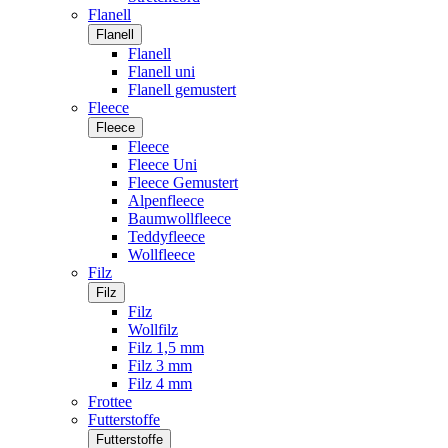
Flanell
Flanell
Flanell
Flanell uni
Flanell gemustert
Fleece
Fleece
Fleece
Fleece Uni
Fleece Gemustert
Alpenfleece
Baumwollfleece
Teddyfleece
Wollfleece
Filz
Filz
Filz
Wollfilz
Filz 1,5 mm
Filz 3 mm
Filz 4 mm
Frottee
Futterstoffe
Futterstoffe