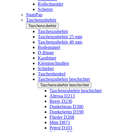
Rollschneider
Scheren
SnapPap
Taschenzubehör
Taschenzubehör
Taschenzubehör
Taschenzubehör 25 mm
Taschenzubehör 40 mm
Bodennägel
D-Ringe
Karabiner
Klemmschnallen
Schieber
Taschenhenkel
Taschenzubehör beschichtet
Taschenzubehör beschichtet
Taschenzubehör beschichtet
Altrosa D213
Beere D230
Dunkelgrau D306
Dunkelgrün D190
Flieder D268
Mint D871
Petrol D103