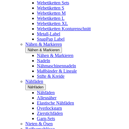
Webetiketten Sets
Webetiketten S
Webetiketten M
Webetiketten L
Webetiketten XL
Webetiketten Konturenschnitt
Metall-Label
SnapPap Label
Nähen & Markieren
Nähen & Markieren
Nähen & Markieren
Nadeln
Nähmaschinennadeln
Maßbänder & Lineale
Stifte & Kreide
Nähfäden
Nähfäden
Nähfäden
Allesnäher
Elastische Nähfäden
Overlockgarn
Zierstichfäden
Garn-Sets
Nieten & Ösen
Reißverschlüsse