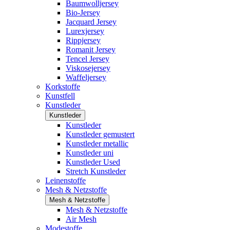
Baumwolljersey
Bio-Jersey
Jacquard Jersey
Lurexjersey
Rippjersey
Romanit Jersey
Tencel Jersey
Viskosejersey
Waffeljersey
Korkstoffe
Kunstfell
Kunstleder
Kunstleder
Kunstleder
Kunstleder gemustert
Kunstleder metallic
Kunstleder uni
Kunstleder Used
Stretch Kunstleder
Leinenstoffe
Mesh & Netzstoffe
Mesh & Netzstoffe
Mesh & Netzstoffe
Air Mesh
Modestoffe