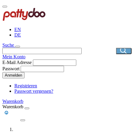
Direkt
zum
Inhalt
EN
DE
Suche
Mein Konto
E-Mail Adresse
Passwort
Anmelden
Registrieren
Passwort vergessen?
Warenkorb
Warenkorb