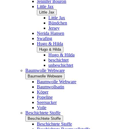
Jennifer Bouron
Little Jax
Little Jax
Little Jax
Bündchen
Jersey
Nerida Hansen
Swafing
Hugo & Hilda
Hugo & Hilda
Hugo & Hilda
beschichtet
unbeschichtet
Baumwolle Webware
Baumwolle Webware
Baumwolle Webware
Baumwollsatin
Köper
Popeline
Seersucker
Voile
Beschichtete Stoffe
Beschichtete Stoffe
Beschichtete Stoffe