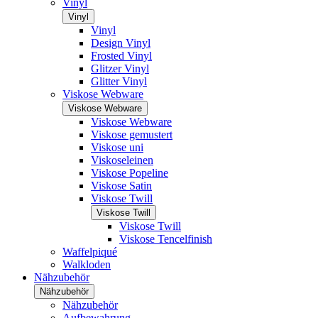
Vinyl
Vinyl
Vinyl
Design Vinyl
Frosted Vinyl
Glitzer Vinyl
Glitter Vinyl
Viskose Webware
Viskose Webware
Viskose Webware
Viskose gemustert
Viskose uni
Viskoseleinen
Viskose Popeline
Viskose Satin
Viskose Twill
Viskose Twill
Viskose Twill
Viskose Tencelfinish
Waffelpiqué
Walkloden
Nähzubehör
Nähzubehör
Nähzubehör
Aufbewahrung