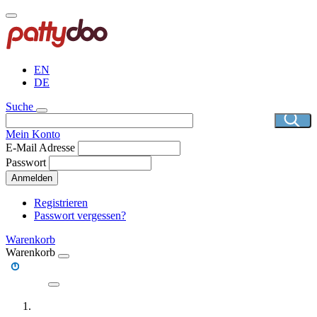
Direkt
zum
Inhalt
EN
DE
Suche
Mein Konto
E-Mail Adresse
Passwort
Anmelden
Registrieren
Passwort vergessen?
Warenkorb
Warenkorb