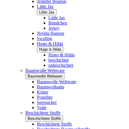
Jennifer Bouron
Little Jax
Little Jax
Little Jax
Bündchen
Jersey
Nerida Hansen
Swafing
Hugo & Hilda
Hugo & Hilda
Hugo & Hilda
beschichtet
unbeschichtet
Baumwolle Webware
Baumwolle Webware
Baumwolle Webware
Baumwollsatin
Köper
Popeline
Seersucker
Voile
Beschichtete Stoffe
Beschichtete Stoffe
Beschichtete Stoffe