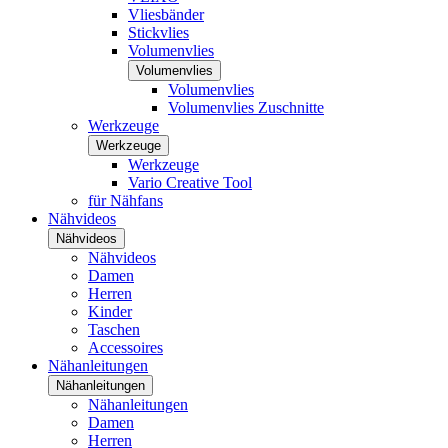
Vliesbänder
Stickvlies
Volumenvlies
Volumenvlies
Volumenvlies
Volumenvlies Zuschnitte
Werkzeuge
Werkzeuge
Werkzeuge
Vario Creative Tool
für Nähfans
Nähvideos
Nähvideos
Nähvideos
Damen
Herren
Kinder
Taschen
Accessoires
Nähanleitungen
Nähanleitungen
Nähanleitungen
Damen
Herren