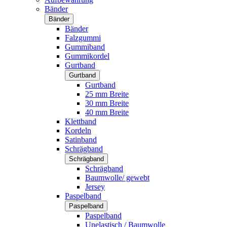
Bänder
Bänder
Bänder
Falzgummi
Gummiband
Gummikordel
Gurtband
Gurtband
Gurtband
25 mm Breite
30 mm Breite
40 mm Breite
Klettband
Kordeln
Satinband
Schrägband
Schrägband
Schrägband
Baumwolle/ gewebt
Jersey
Paspelband
Paspelband
Paspelband
Unelastisch / Baumwolle