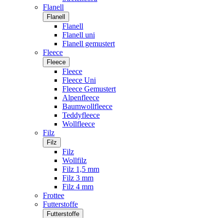
Flanell
Flanell
Flanell
Flanell uni
Flanell gemustert
Fleece
Fleece
Fleece
Fleece Uni
Fleece Gemustert
Alpenfleece
Baumwollfleece
Teddyfleece
Wollfleece
Filz
Filz
Filz
Wollfilz
Filz 1,5 mm
Filz 3 mm
Filz 4 mm
Frottee
Futterstoffe
Futterstoffe