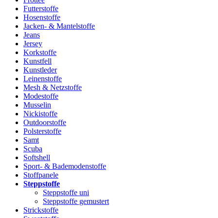
Futterstoffe
Hosenstoffe
Jacken- & Mantelstoffe
Jeans
Jersey
Korkstoffe
Kunstfell
Kunstleder
Leinenstoffe
Mesh & Netzstoffe
Modestoffe
Musselin
Nickistoffe
Outdoorstoffe
Polsterstoffe
Samt
Scuba
Softshell
Sport- & Bademodenstoffe
Stoffpanele
Steppstoffe
Steppstoffe uni
Steppstoffe gemustert
Strickstoffe