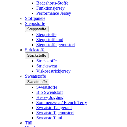
Badeshorts-Stoffe
Funktionsjersey
Performance Jersey
Stoffpanele
Steppstoffe
Steppstoffe
Steppstoffe
Steppstoffe uni
Steppstoffe gemustert
Strickstoffe
Strickstoffe
Strickstoffe
Stricksweat
Viskosestrickjersey
Sweatstoffe
Sweatstoffe
Sweatstoffe
Bio Sweatstoff
Heavy Jogging
Sommersweat/ French Terry
Sweatstoff angeraut
Sweatstoff gemustert
Sweatstoff uni
Tüll