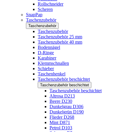
Rollschneider
Scheren
SnapPap
Taschenzubehör
Taschenzubehör
Taschenzubehör
Taschenzubehör 25 mm
Taschenzubehör 40 mm
Bodennägel
D-Ringe
Karabiner
Klemmschnallen
Schieber
Taschenhenkel
Taschenzubehör beschichtet
Taschenzubehör beschichtet
Taschenzubehör beschichtet
Altrosa D213
Beere D230
Dunkelgrau D306
Dunkelgrün D190
Flieder D268
Mint D871
Petrol D103