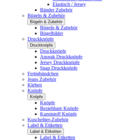
Elastisch / Jersey
Bänder Zubehör
Bügeln & Zubehör
Bügeln & Zubehör
Bügeln & Zubehör
Bügelbilder
Druckknöpfe
Druckknöpfe
Druckknöpfe
Anorak Druckknöpfe
Jersey Druckknöpfe
Snap Druckknöpfe
Fertigbündchen
Jeans Zubehör
Kleben
Knöpfe
Knöpfe
Knöpfe
Beziehbare Knöpfe
Kunststoff Knöpfe
Kuscheltier-Zubehör
Label & Etiketten
Label & Etiketten
Label & Etiketten