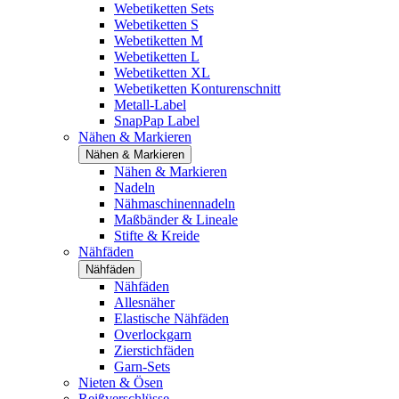
Webetiketten Sets
Webetiketten S
Webetiketten M
Webetiketten L
Webetiketten XL
Webetiketten Konturenschnitt
Metall-Label
SnapPap Label
Nähen & Markieren
Nähen & Markieren
Nähen & Markieren
Nadeln
Nähmaschinennadeln
Maßbänder & Lineale
Stifte & Kreide
Nähfäden
Nähfäden
Nähfäden
Allesnäher
Elastische Nähfäden
Overlockgarn
Zierstichfäden
Garn-Sets
Nieten & Ösen
Reißverschlüsse