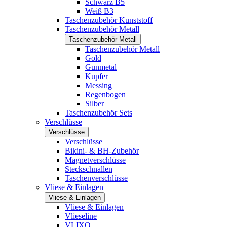
Schwarz B5
Weiß B3
Taschenzubehör Kunststoff
Taschenzubehör Metall
Taschenzubehör Metall
Taschenzubehör Metall
Gold
Gunmetal
Kupfer
Messing
Regenbogen
Silber
Taschenzubehör Sets
Verschlüsse
Verschlüsse
Verschlüsse
Bikini- & BH-Zubehör
Magnetverschlüsse
Steckschnallen
Taschenverschlüsse
Vliese & Einlagen
Vliese & Einlagen
Vliese & Einlagen
Vlieseline
VLIXO