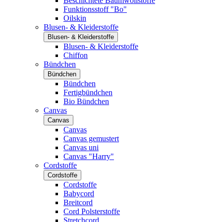
Beschichtete Baumwollstoffe
Funktionsstoff "Bo"
Oilskin
Blusen- & Kleiderstoffe
Blusen- & Kleiderstoffe
Blusen- & Kleiderstoffe
Chiffon
Bündchen
Bündchen
Bündchen
Fertigbündchen
Bio Bündchen
Canvas
Canvas
Canvas
Canvas gemustert
Canvas uni
Canvas "Harry"
Cordstoffe
Cordstoffe
Cordstoffe
Babycord
Breitcord
Cord Polsterstoffe
Stretchcord