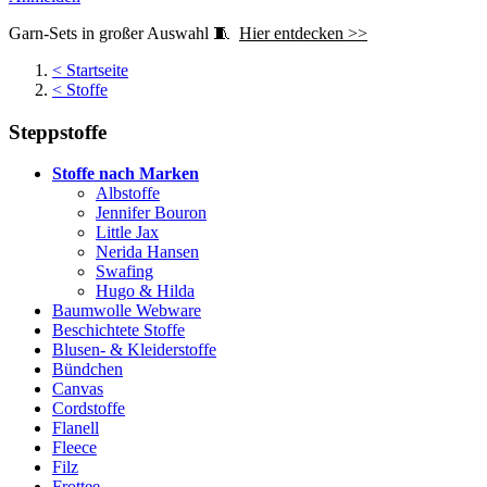
Garn-Sets in großer Auswahl 🧵
Hier entdecken >>
<
Startseite
<
Stoffe
Steppstoffe
Stoffe nach Marken
Albstoffe
Jennifer Bouron
Little Jax
Nerida Hansen
Swafing
Hugo & Hilda
Baumwolle Webware
Beschichtete Stoffe
Blusen- & Kleiderstoffe
Bündchen
Canvas
Cordstoffe
Flanell
Fleece
Filz
Frottee