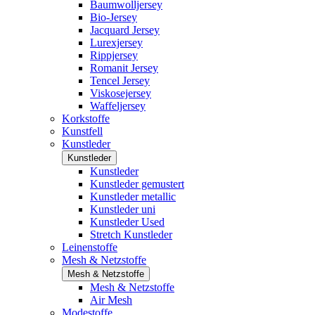
Baumwolljersey
Bio-Jersey
Jacquard Jersey
Lurexjersey
Rippjersey
Romanit Jersey
Tencel Jersey
Viskosejersey
Waffeljersey
Korkstoffe
Kunstfell
Kunstleder
Kunstleder
Kunstleder
Kunstleder gemustert
Kunstleder metallic
Kunstleder uni
Kunstleder Used
Stretch Kunstleder
Leinenstoffe
Mesh & Netzstoffe
Mesh & Netzstoffe
Mesh & Netzstoffe
Air Mesh
Modestoffe