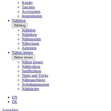
Kinder
Taschen
Accessoires
Inspirationen
Nähblog
Nähblog
Nähblog
Nähideen
Nähtutorials
Nähwissen
Aktionen
Nähen lernen
Nähen lernen
Nähen lernen
Nählexikon
Stofflexikon
Tipps und Tricks
Nähmaschinen
Schnittanpassung
Nähbücher
EN
DE
Anmelden