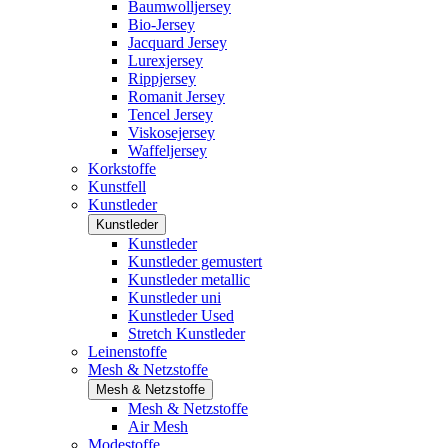
Baumwolljersey
Bio-Jersey
Jacquard Jersey
Lurexjersey
Rippjersey
Romanit Jersey
Tencel Jersey
Viskosejersey
Waffeljersey
Korkstoffe
Kunstfell
Kunstleder
Kunstleder
Kunstleder
Kunstleder gemustert
Kunstleder metallic
Kunstleder uni
Kunstleder Used
Stretch Kunstleder
Leinenstoffe
Mesh & Netzstoffe
Mesh & Netzstoffe
Mesh & Netzstoffe
Air Mesh
Modestoffe