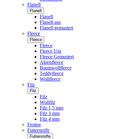
Flanell
Flanell
Flanell
Flanell uni
Flanell gemustert
Fleece
Fleece
Fleece
Fleece Uni
Fleece Gemustert
Alpenfleece
Baumwollfleece
Teddyfleece
Wollfleece
Filz
Filz
Filz
Wollfilz
Filz 1,5 mm
Filz 3 mm
Filz 4 mm
Frottee
Futterstoffe
Futterstoffe