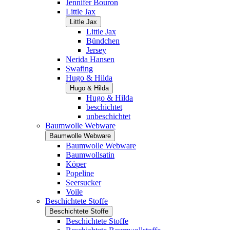
Jennifer Bouron
Little Jax
Little Jax
Little Jax
Bündchen
Jersey
Nerida Hansen
Swafing
Hugo & Hilda
Hugo & Hilda
Hugo & Hilda
beschichtet
unbeschichtet
Baumwolle Webware
Baumwolle Webware
Baumwolle Webware
Baumwollsatin
Köper
Popeline
Seersucker
Voile
Beschichtete Stoffe
Beschichtete Stoffe
Beschichtete Stoffe