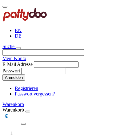
Direkt
zum
Inhalt
EN
DE
Suche
Mein Konto
E-Mail Adresse
Passwort
Anmelden
Registrieren
Passwort vergessen?
Warenkorb
Warenkorb