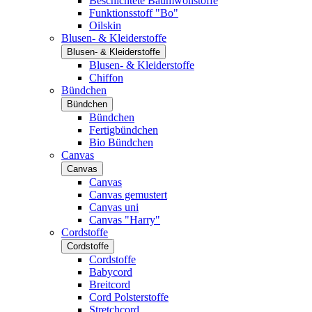
Beschichtete Baumwollstoffe
Funktionsstoff "Bo"
Oilskin
Blusen- & Kleiderstoffe
Blusen- & Kleiderstoffe
Blusen- & Kleiderstoffe
Chiffon
Bündchen
Bündchen
Bündchen
Fertigbündchen
Bio Bündchen
Canvas
Canvas
Canvas
Canvas gemustert
Canvas uni
Canvas "Harry"
Cordstoffe
Cordstoffe
Cordstoffe
Babycord
Breitcord
Cord Polsterstoffe
Stretchcord