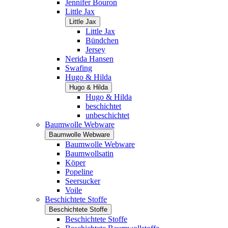
Jennifer Bouron
Little Jax
Little Jax
Little Jax
Bündchen
Jersey
Nerida Hansen
Swafing
Hugo & Hilda
Hugo & Hilda
Hugo & Hilda
beschichtet
unbeschichtet
Baumwolle Webware
Baumwolle Webware
Baumwolle Webware
Baumwollsatin
Köper
Popeline
Seersucker
Voile
Beschichtete Stoffe
Beschichtete Stoffe
Beschichtete Stoffe