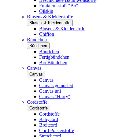
Beschichtete Baumwollstoffe
Funktionsstoff "Bo"
Oilskin
Blusen- & Kleiderstoffe
Blusen- & Kleiderstoffe
Blusen- & Kleiderstoffe
Chiffon
Bündchen
Bündchen
Bündchen
Fertigbündchen
Bio Bündchen
Canvas
Canvas
Canvas
Canvas gemustert
Canvas uni
Canvas "Harry"
Cordstoffe
Cordstoffe
Cordstoffe
Babycord
Breitcord
Cord Polsterstoffe
Stretchcord