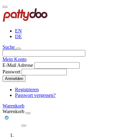
Direkt
zum
Inhalt
EN
DE
Suche
Mein Konto
E-Mail Adresse
Passwort
Anmelden
Registrieren
Passwort vergessen?
Warenkorb
Warenkorb