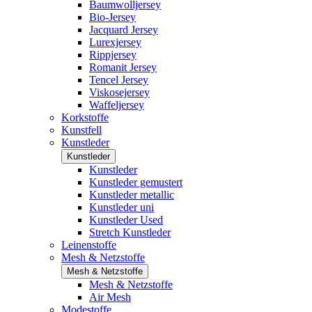
Baumwolljersey
Bio-Jersey
Jacquard Jersey
Lurexjersey
Rippjersey
Romanit Jersey
Tencel Jersey
Viskosejersey
Waffeljersey
Korkstoffe
Kunstfell
Kunstleder
Kunstleder
Kunstleder
Kunstleder gemustert
Kunstleder metallic
Kunstleder uni
Kunstleder Used
Stretch Kunstleder
Leinenstoffe
Mesh & Netzstoffe
Mesh & Netzstoffe
Mesh & Netzstoffe
Air Mesh
Modestoffe