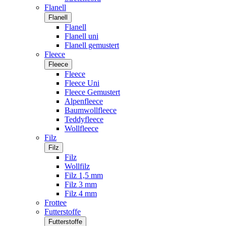
Flanell
Flanell
Flanell
Flanell uni
Flanell gemustert
Fleece
Fleece
Fleece
Fleece Uni
Fleece Gemustert
Alpenfleece
Baumwollfleece
Teddyfleece
Wollfleece
Filz
Filz
Filz
Wollfilz
Filz 1,5 mm
Filz 3 mm
Filz 4 mm
Frottee
Futterstoffe
Futterstoffe