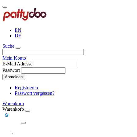
Direkt
zum
Inhalt
EN
DE
Suche
Mein Konto
E-Mail Adresse
Passwort
Anmelden
Registrieren
Passwort vergessen?
Warenkorb
Warenkorb