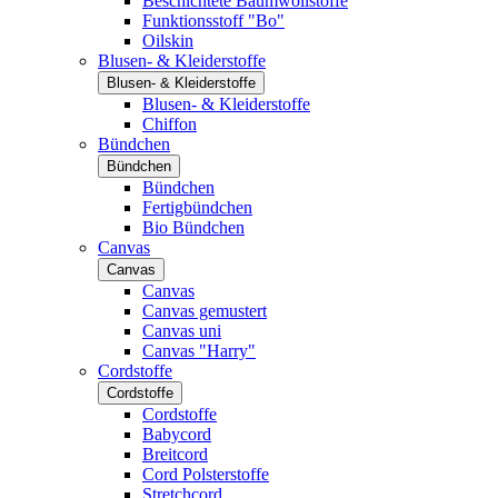
Beschichtete Baumwollstoffe
Funktionsstoff "Bo"
Oilskin
Blusen- & Kleiderstoffe
Blusen- & Kleiderstoffe
Blusen- & Kleiderstoffe
Chiffon
Bündchen
Bündchen
Bündchen
Fertigbündchen
Bio Bündchen
Canvas
Canvas
Canvas
Canvas gemustert
Canvas uni
Canvas "Harry"
Cordstoffe
Cordstoffe
Cordstoffe
Babycord
Breitcord
Cord Polsterstoffe
Stretchcord