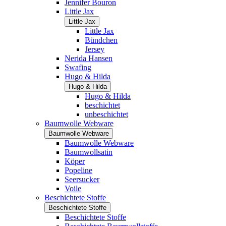
Jennifer Bouron
Little Jax
Little Jax
Little Jax
Bündchen
Jersey
Nerida Hansen
Swafing
Hugo & Hilda
Hugo & Hilda
Hugo & Hilda
beschichtet
unbeschichtet
Baumwolle Webware
Baumwolle Webware
Baumwolle Webware
Baumwollsatin
Köper
Popeline
Seersucker
Voile
Beschichtete Stoffe
Beschichtete Stoffe
Beschichtete Stoffe