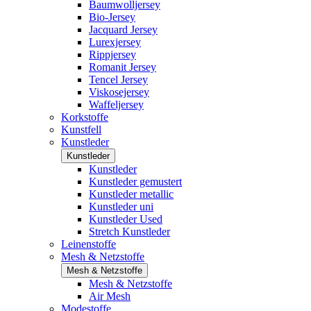
Baumwolljersey
Bio-Jersey
Jacquard Jersey
Lurexjersey
Rippjersey
Romanit Jersey
Tencel Jersey
Viskosejersey
Waffeljersey
Korkstoffe
Kunstfell
Kunstleder
Kunstleder
Kunstleder
Kunstleder gemustert
Kunstleder metallic
Kunstleder uni
Kunstleder Used
Stretch Kunstleder
Leinenstoffe
Mesh & Netzstoffe
Mesh & Netzstoffe
Mesh & Netzstoffe
Air Mesh
Modestoffe