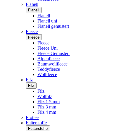
Flanell
Flanell
Flanell
Flanell uni
Flanell gemustert
Fleece
Fleece
Fleece
Fleece Uni
Fleece Gemustert
Alpenfleece
Baumwollfleece
Teddyfleece
Wollfleece
Filz
Filz
Filz
Wollfilz
Filz 1,5 mm
Filz 3 mm
Filz 4 mm
Frottee
Futterstoffe
Futterstoffe