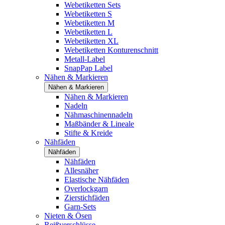
Webetiketten Sets
Webetiketten S
Webetiketten M
Webetiketten L
Webetiketten XL
Webetiketten Konturenschnitt
Metall-Label
SnapPap Label
Nähen & Markieren
Nähen & Markieren
Nähen & Markieren
Nadeln
Nähmaschinennadeln
Maßbänder & Lineale
Stifte & Kreide
Nähfäden
Nähfäden
Nähfäden
Allesnäher
Elastische Nähfäden
Overlockgarn
Zierstichfäden
Garn-Sets
Nieten & Ösen
Reißverschlüsse