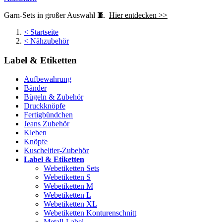
Garn-Sets in großer Auswahl 🧵
Hier entdecken >>
<
Startseite
<
Nähzubehör
Label & Etiketten
Aufbewahrung
Bänder
Bügeln & Zubehör
Druckknöpfe
Fertigbündchen
Jeans Zubehör
Kleben
Knöpfe
Kuscheltier-Zubehör
Label & Etiketten
Webetiketten Sets
Webetiketten S
Webetiketten M
Webetiketten L
Webetiketten XL
Webetiketten Konturenschnitt
Metall-Label