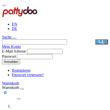
Direkt
zum
Inhalt
EN
DE
Suche
Mein Konto
E-Mail Adresse
Passwort
Anmelden
Registrieren
Passwort vergessen?
Warenkorb
Warenkorb