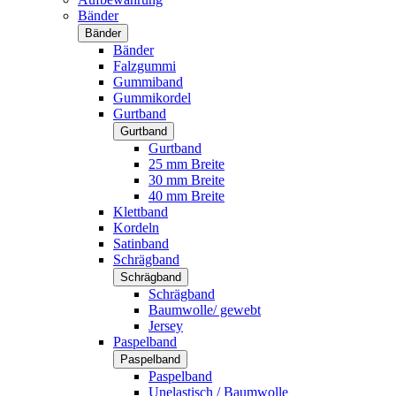
Bänder
Bänder
Bänder
Falzgummi
Gummiband
Gummikordel
Gurtband
Gurtband
Gurtband
25 mm Breite
30 mm Breite
40 mm Breite
Klettband
Kordeln
Satinband
Schrägband
Schrägband
Schrägband
Baumwolle/ gewebt
Jersey
Paspelband
Paspelband
Paspelband
Unelastisch / Baumwolle