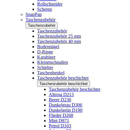
Rollschneider
Scheren
SnapPap
Taschenzubehör
Taschenzubehör
Taschenzubehör
Taschenzubehör 25 mm
Taschenzubehör 40 mm
Bodennägel
D-Ringe
Karabiner
Klemmschnallen
Schieber
Taschenhenkel
Taschenzubehör beschichtet
Taschenzubehör beschichtet
Taschenzubehör beschichtet
Altrosa D213
Beere D230
Dunkelgrau D306
Dunkelgrün D190
Flieder D268
Mint D871
Petrol D103