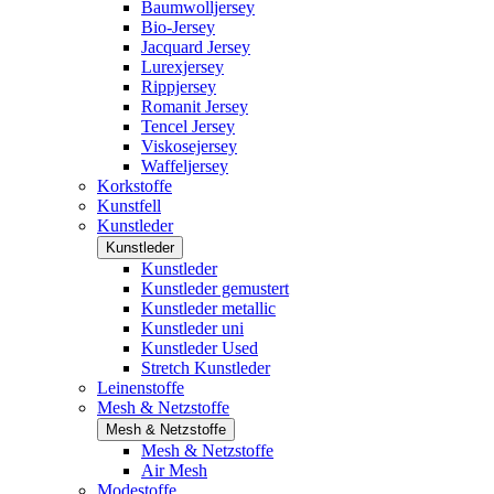
Baumwolljersey
Bio-Jersey
Jacquard Jersey
Lurexjersey
Rippjersey
Romanit Jersey
Tencel Jersey
Viskosejersey
Waffeljersey
Korkstoffe
Kunstfell
Kunstleder
Kunstleder
Kunstleder
Kunstleder gemustert
Kunstleder metallic
Kunstleder uni
Kunstleder Used
Stretch Kunstleder
Leinenstoffe
Mesh & Netzstoffe
Mesh & Netzstoffe
Mesh & Netzstoffe
Air Mesh
Modestoffe