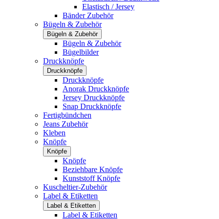
Elastisch / Jersey
Bänder Zubehör
Bügeln & Zubehör
Bügeln & Zubehör
Bügeln & Zubehör
Bügelbilder
Druckknöpfe
Druckknöpfe
Druckknöpfe
Anorak Druckknöpfe
Jersey Druckknöpfe
Snap Druckknöpfe
Fertigbündchen
Jeans Zubehör
Kleben
Knöpfe
Knöpfe
Knöpfe
Beziehbare Knöpfe
Kunststoff Knöpfe
Kuscheltier-Zubehör
Label & Etiketten
Label & Etiketten
Label & Etiketten