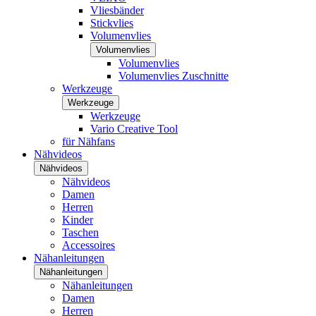
Vliesbänder
Stickvlies
Volumenvlies
Volumenvlies
Volumenvlies
Volumenvlies Zuschnitte
Werkzeuge
Werkzeuge
Werkzeuge
Vario Creative Tool
für Nähfans
Nähvideos
Nähvideos
Nähvideos
Damen
Herren
Kinder
Taschen
Accessoires
Nähanleitungen
Nähanleitungen
Nähanleitungen
Damen
Herren