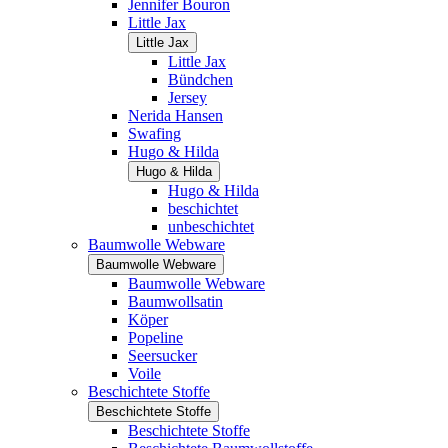
Jennifer Bouron
Little Jax
Little Jax
Little Jax
Bündchen
Jersey
Nerida Hansen
Swafing
Hugo & Hilda
Hugo & Hilda
Hugo & Hilda
beschichtet
unbeschichtet
Baumwolle Webware
Baumwolle Webware
Baumwolle Webware
Baumwollsatin
Köper
Popeline
Seersucker
Voile
Beschichtete Stoffe
Beschichtete Stoffe
Beschichtete Stoffe