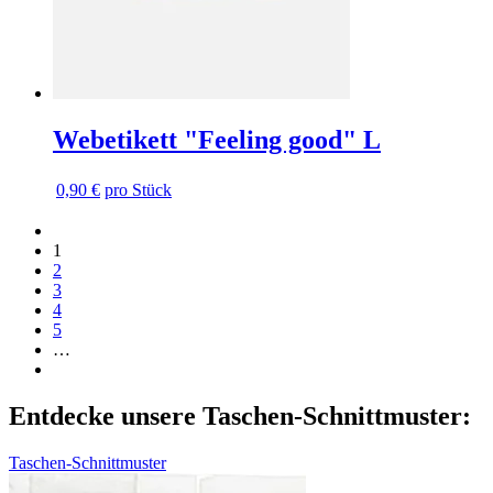
Webetikett "Feeling good" L
0,90 €
pro Stück
Vorherige
Vorherige
Seite
Seite
1
Seite
2
Seite
3
Seite
4
Seite
5
…
Nächste
Nächste
Seite
Seite
Entdecke unsere Taschen-Schnittmuster:
Taschen-Schnittmuster