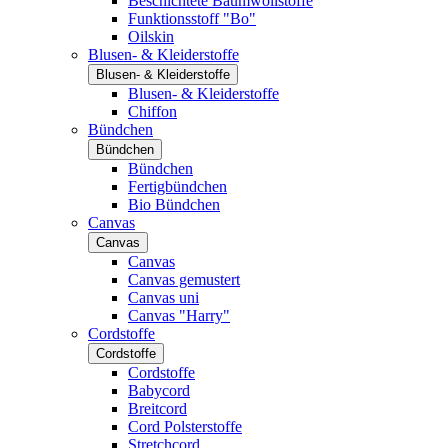
Beschichtete Baumwollstoffe
Funktionsstoff "Bo"
Oilskin
Blusen- & Kleiderstoffe
Blusen- & Kleiderstoffe
Blusen- & Kleiderstoffe
Chiffon
Bündchen
Bündchen
Bündchen
Fertigbündchen
Bio Bündchen
Canvas
Canvas
Canvas
Canvas gemustert
Canvas uni
Canvas "Harry"
Cordstoffe
Cordstoffe
Cordstoffe
Babycord
Breitcord
Cord Polsterstoffe
Stretchcord