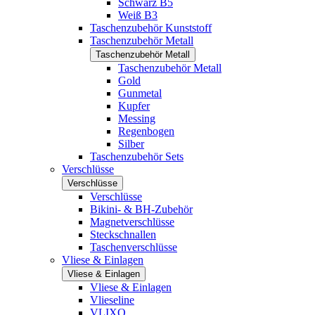
Schwarz B5
Weiß B3
Taschenzubehör Kunststoff
Taschenzubehör Metall
Taschenzubehör Metall
Taschenzubehör Metall
Gold
Gunmetal
Kupfer
Messing
Regenbogen
Silber
Taschenzubehör Sets
Verschlüsse
Verschlüsse
Verschlüsse
Bikini- & BH-Zubehör
Magnetverschlüsse
Steckschnallen
Taschenverschlüsse
Vliese & Einlagen
Vliese & Einlagen
Vliese & Einlagen
Vlieseline
VLIXO