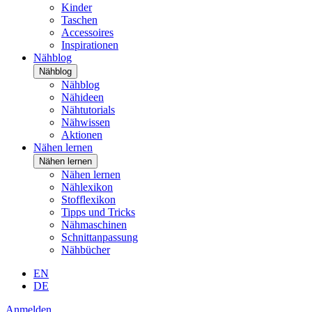
Kinder
Taschen
Accessoires
Inspirationen
Nähblog
Nähblog
Nähblog
Nähideen
Nähtutorials
Nähwissen
Aktionen
Nähen lernen
Nähen lernen
Nähen lernen
Nählexikon
Stofflexikon
Tipps und Tricks
Nähmaschinen
Schnittanpassung
Nähbücher
EN
DE
Anmelden