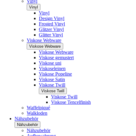
Vinyl
Vinyl
Vinyl
Design Vinyl
Frosted Vinyl
Glitzer Vinyl
Glitter Vinyl
Viskose Webware
Viskose Webware
Viskose Webware
Viskose gemustert
Viskose uni
Viskoseleinen
Viskose Popeline
Viskose Satin
Viskose Twill
Viskose Twill
Viskose Twill
Viskose Tencelfinish
Waffelpiqué
Walkloden
Nähzubehör
Nähzubehör
Nähzubehör
Aufbewahrung