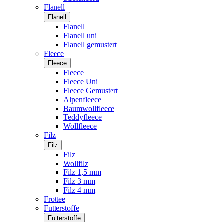
Flanell
Flanell
Flanell
Flanell uni
Flanell gemustert
Fleece
Fleece
Fleece
Fleece Uni
Fleece Gemustert
Alpenfleece
Baumwollfleece
Teddyfleece
Wollfleece
Filz
Filz
Filz
Wollfilz
Filz 1,5 mm
Filz 3 mm
Filz 4 mm
Frottee
Futterstoffe
Futterstoffe