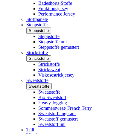
Badeshorts-Stoffe
Funktionsjersey
Performance Jersey
Stoffpanele
Steppstoffe
Steppstoffe
Steppstoffe
Steppstoffe uni
Steppstoffe gemustert
Strickstoffe
Strickstoffe
Strickstoffe
Stricksweat
Viskosestrickjersey
Sweatstoffe
Sweatstoffe
Sweatstoffe
Bio Sweatstoff
Heavy Jogging
Sommersweat/ French Terry
Sweatstoff angeraut
Sweatstoff gemustert
Sweatstoff uni
Tüll