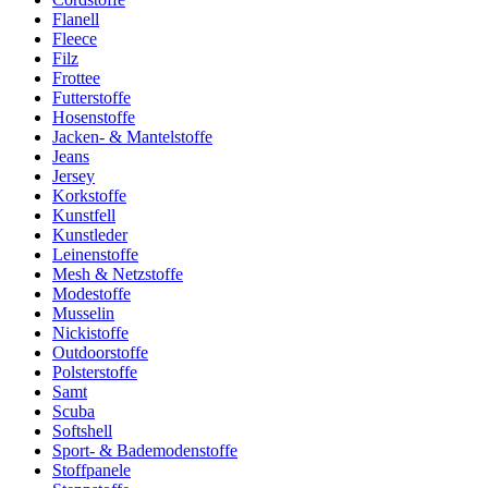
Flanell
Fleece
Filz
Frottee
Futterstoffe
Hosenstoffe
Jacken- & Mantelstoffe
Jeans
Jersey
Korkstoffe
Kunstfell
Kunstleder
Leinenstoffe
Mesh & Netzstoffe
Modestoffe
Musselin
Nickistoffe
Outdoorstoffe
Polsterstoffe
Samt
Scuba
Softshell
Sport- & Bademodenstoffe
Stoffpanele