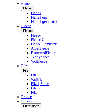
Flanell
Flanell
Flanell
Flanell uni
Flanell gemustert
Fleece
Fleece
Fleece
Fleece Uni
Fleece Gemustert
Alpenfleece
Baumwollfleece
Teddyfleece
Wollfleece
Filz
Filz
Filz
Wollfilz
Filz 1,5 mm
Filz 3 mm
Filz 4 mm
Frottee
Futterstoffe
Futterstoffe