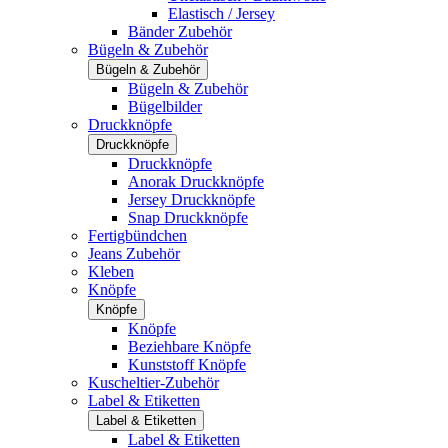
Elastisch / Jersey
Bänder Zubehör
Bügeln & Zubehör
Bügeln & Zubehör
Bügeln & Zubehör
Bügelbilder
Druckknöpfe
Druckknöpfe
Druckknöpfe
Anorak Druckknöpfe
Jersey Druckknöpfe
Snap Druckknöpfe
Fertigbündchen
Jeans Zubehör
Kleben
Knöpfe
Knöpfe
Knöpfe
Beziehbare Knöpfe
Kunststoff Knöpfe
Kuscheltier-Zubehör
Label & Etiketten
Label & Etiketten
Label & Etiketten