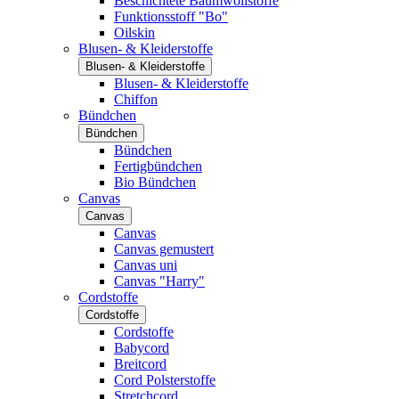
Beschichtete Baumwollstoffe
Funktionsstoff "Bo"
Oilskin
Blusen- & Kleiderstoffe
Blusen- & Kleiderstoffe
Blusen- & Kleiderstoffe
Chiffon
Bündchen
Bündchen
Bündchen
Fertigbündchen
Bio Bündchen
Canvas
Canvas
Canvas
Canvas gemustert
Canvas uni
Canvas "Harry"
Cordstoffe
Cordstoffe
Cordstoffe
Babycord
Breitcord
Cord Polsterstoffe
Stretchcord