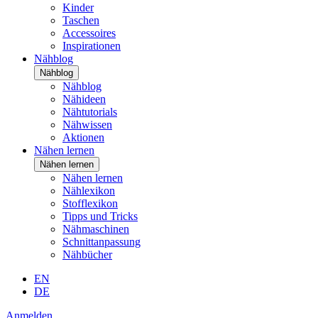
Kinder
Taschen
Accessoires
Inspirationen
Nähblog
Nähblog
Nähblog
Nähideen
Nähtutorials
Nähwissen
Aktionen
Nähen lernen
Nähen lernen
Nähen lernen
Nählexikon
Stofflexikon
Tipps und Tricks
Nähmaschinen
Schnittanpassung
Nähbücher
EN
DE
Anmelden