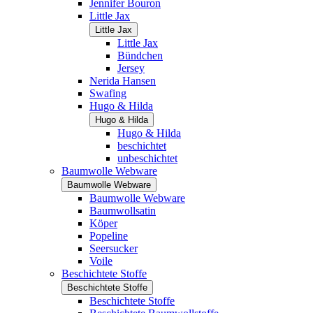
Jennifer Bouron
Little Jax
Little Jax
Little Jax
Bündchen
Jersey
Nerida Hansen
Swafing
Hugo & Hilda
Hugo & Hilda
Hugo & Hilda
beschichtet
unbeschichtet
Baumwolle Webware
Baumwolle Webware
Baumwolle Webware
Baumwollsatin
Köper
Popeline
Seersucker
Voile
Beschichtete Stoffe
Beschichtete Stoffe
Beschichtete Stoffe