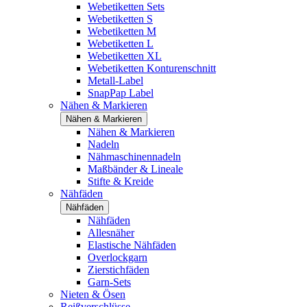
Webetiketten Sets
Webetiketten S
Webetiketten M
Webetiketten L
Webetiketten XL
Webetiketten Konturenschnitt
Metall-Label
SnapPap Label
Nähen & Markieren
Nähen & Markieren
Nähen & Markieren
Nadeln
Nähmaschinennadeln
Maßbänder & Lineale
Stifte & Kreide
Nähfäden
Nähfäden
Nähfäden
Allesnäher
Elastische Nähfäden
Overlockgarn
Zierstichfäden
Garn-Sets
Nieten & Ösen
Reißverschlüsse