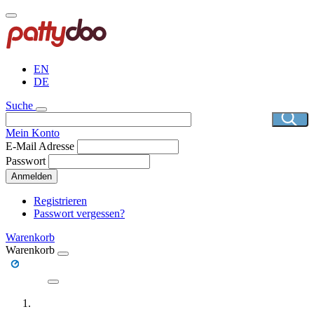
Direkt
zum
Inhalt
EN
DE
Suche
Mein Konto
E-Mail Adresse
Passwort
Anmelden
Registrieren
Passwort vergessen?
Warenkorb
Warenkorb