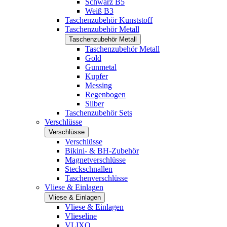
Schwarz B5
Weiß B3
Taschenzubehör Kunststoff
Taschenzubehör Metall
Taschenzubehör Metall
Taschenzubehör Metall
Gold
Gunmetal
Kupfer
Messing
Regenbogen
Silber
Taschenzubehör Sets
Verschlüsse
Verschlüsse
Verschlüsse
Bikini- & BH-Zubehör
Magnetverschlüsse
Steckschnallen
Taschenverschlüsse
Vliese & Einlagen
Vliese & Einlagen
Vliese & Einlagen
Vlieseline
VLIXO