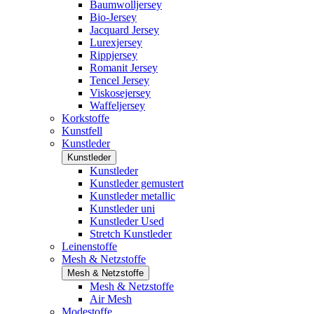
Baumwolljersey
Bio-Jersey
Jacquard Jersey
Lurexjersey
Rippjersey
Romanit Jersey
Tencel Jersey
Viskosejersey
Waffeljersey
Korkstoffe
Kunstfell
Kunstleder
Kunstleder
Kunstleder
Kunstleder gemustert
Kunstleder metallic
Kunstleder uni
Kunstleder Used
Stretch Kunstleder
Leinenstoffe
Mesh & Netzstoffe
Mesh & Netzstoffe
Mesh & Netzstoffe
Air Mesh
Modestoffe