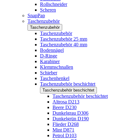
Rollschneider
Scheren
SnapPap
Taschenzubehör
Taschenzubehör
Taschenzubehör
Taschenzubehör 25 mm
Taschenzubehör 40 mm
Bodennägel
D-Ringe
Karabiner
Klemmschnallen
Schieber
Taschenhenkel
Taschenzubehör beschichtet
Taschenzubehör beschichtet
Taschenzubehör beschichtet
Altrosa D213
Beere D230
Dunkelgrau D306
Dunkelgrün D190
Flieder D268
Mint D871
Petrol D103