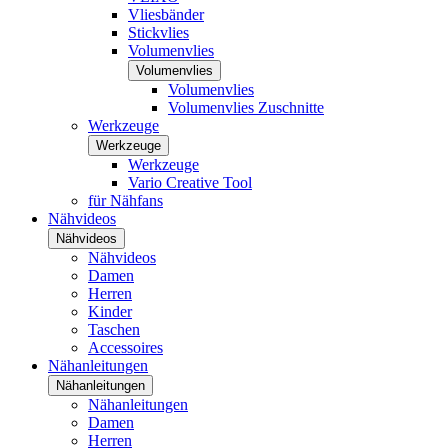
Vliesbänder
Stickvlies
Volumenvlies
Volumenvlies
Volumenvlies
Volumenvlies Zuschnitte
Werkzeuge
Werkzeuge
Werkzeuge
Vario Creative Tool
für Nähfans
Nähvideos
Nähvideos
Nähvideos
Damen
Herren
Kinder
Taschen
Accessoires
Nähanleitungen
Nähanleitungen
Nähanleitungen
Damen
Herren