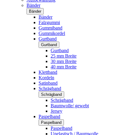
Bänder
Bänder
Bänder
Falzgummi
Gummiband
Gummikordel
Gurtband
Gurtband
Gurtband
25 mm Breite
30 mm Breite
40 mm Breite
Klettband
Kordeln
Satinband
Schrägband
Schrägband
Schrägband
Baumwolle/ gewebt
Jersey
Paspelband
Paspelband
Paspelband
Unelastisch / Baumwolle