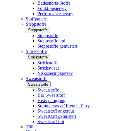
Badeshorts-Stoffe
Funktionsjersey
Performance Jersey
Stoffpanele
Steppstoffe
Steppstoffe
Steppstoffe
Steppstoffe uni
Steppstoffe gemustert
Strickstoffe
Strickstoffe
Strickstoffe
Stricksweat
Viskosestrickjersey
Sweatstoffe
Sweatstoffe
Sweatstoffe
Bio Sweatstoff
Heavy Jogging
Sommersweat/ French Terry
Sweatstoff angeraut
Sweatstoff gemustert
Sweatstoff uni
Tüll