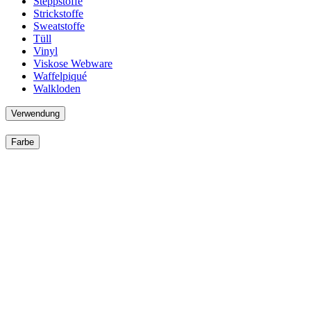
Steppstoffe
Strickstoffe
Sweatstoffe
Tüll
Vinyl
Viskose Webware
Waffelpiqué
Walkloden
Verwendung
Farbe