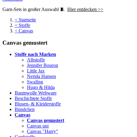
Garn-Sets in großer Auswahl 🧵
Hier entdecken >>
<
Startseite
<
Stoffe
<
Canvas
Canvas gemustert
Stoffe nach Marken
Albstoffe
Jennifer Bouron
Little Jax
Nerida Hansen
Swafing
Hugo & Hilda
Baumwolle Webware
Beschichtete Stoffe
Blusen- & Kleiderstoffe
Bündchen
Canvas
Canvas gemustert
Canvas uni
Canvas "Harry"
Cordstoffe