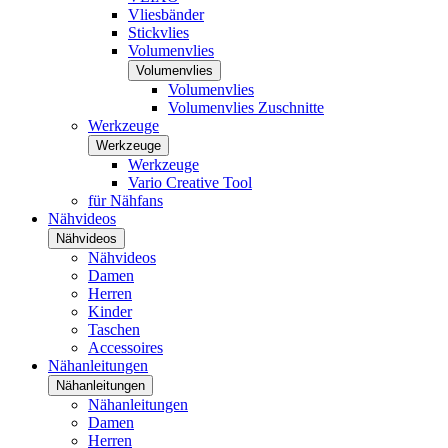
Vliesbänder
Stickvlies
Volumenvlies
Volumenvlies
Volumenvlies
Volumenvlies Zuschnitte
Werkzeuge
Werkzeuge
Werkzeuge
Vario Creative Tool
für Nähfans
Nähvideos
Nähvideos
Nähvideos
Damen
Herren
Kinder
Taschen
Accessoires
Nähanleitungen
Nähanleitungen
Nähanleitungen
Damen
Herren