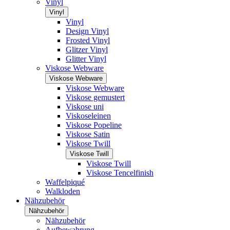
Vinyl
Vinyl
Vinyl
Design Vinyl
Frosted Vinyl
Glitzer Vinyl
Glitter Vinyl
Viskose Webware
Viskose Webware
Viskose Webware
Viskose gemustert
Viskose uni
Viskoseleinen
Viskose Popeline
Viskose Satin
Viskose Twill
Viskose Twill
Viskose Twill
Viskose Tencelfinish
Waffelpiqué
Walkloden
Nähzubehör
Nähzubehör
Nähzubehör
Aufbewahrung