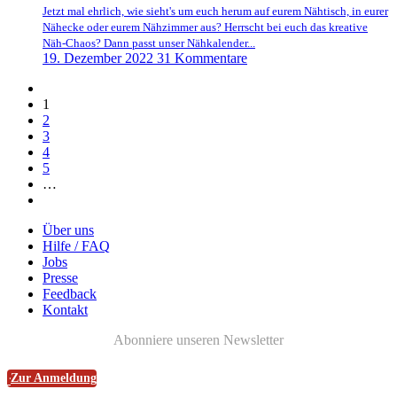
Jetzt mal ehrlich, wie sieht's um euch herum auf eurem Nähtisch, in eurer
Nähecke oder eurem Nähzimmer aus? Herrscht bei euch das kreative
Näh-Chaos? Dann passt unser Nähkalender...
19. Dezember 2022
31 Kommentare
Vorherige
Vorherige
Seite
Seite
1
Seite
2
Seite
3
Seite
4
Seite
5
…
Nächste
Nächste
Seite
Seite
Über uns
Hilfe / FAQ
Jobs
Presse
Feedback
Kontakt
Abonniere unseren Newsletter
Zur Anmeldung