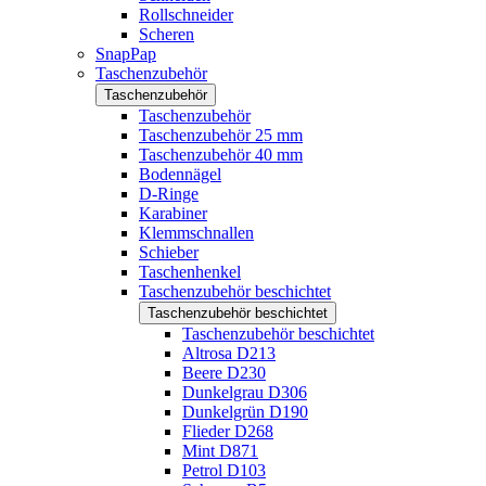
Rollschneider
Scheren
SnapPap
Taschenzubehör
Taschenzubehör
Taschenzubehör
Taschenzubehör 25 mm
Taschenzubehör 40 mm
Bodennägel
D-Ringe
Karabiner
Klemmschnallen
Schieber
Taschenhenkel
Taschenzubehör beschichtet
Taschenzubehör beschichtet
Taschenzubehör beschichtet
Altrosa D213
Beere D230
Dunkelgrau D306
Dunkelgrün D190
Flieder D268
Mint D871
Petrol D103