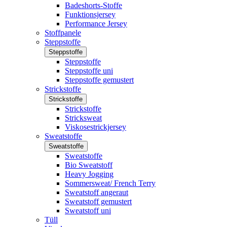
Badeshorts-Stoffe
Funktionsjersey
Performance Jersey
Stoffpanele
Steppstoffe
Steppstoffe
Steppstoffe
Steppstoffe uni
Steppstoffe gemustert
Strickstoffe
Strickstoffe
Strickstoffe
Stricksweat
Viskosestrickjersey
Sweatstoffe
Sweatstoffe
Sweatstoffe
Bio Sweatstoff
Heavy Jogging
Sommersweat/ French Terry
Sweatstoff angeraut
Sweatstoff gemustert
Sweatstoff uni
Tüll