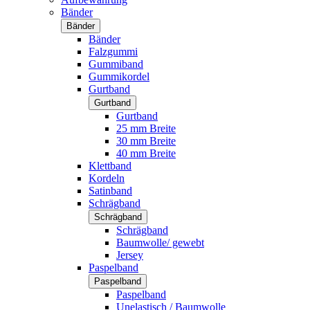
Bänder
Bänder
Bänder
Falzgummi
Gummiband
Gummikordel
Gurtband
Gurtband
Gurtband
25 mm Breite
30 mm Breite
40 mm Breite
Klettband
Kordeln
Satinband
Schrägband
Schrägband
Schrägband
Baumwolle/ gewebt
Jersey
Paspelband
Paspelband
Paspelband
Unelastisch / Baumwolle