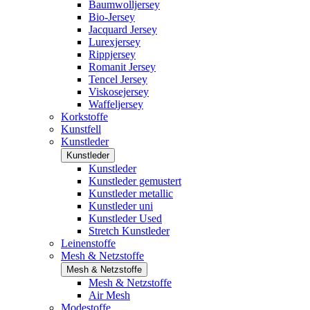
Baumwolljersey
Bio-Jersey
Jacquard Jersey
Lurexjersey
Rippjersey
Romanit Jersey
Tencel Jersey
Viskosejersey
Waffeljersey
Korkstoffe
Kunstfell
Kunstleder
Kunstleder
Kunstleder
Kunstleder gemustert
Kunstleder metallic
Kunstleder uni
Kunstleder Used
Stretch Kunstleder
Leinenstoffe
Mesh & Netzstoffe
Mesh & Netzstoffe
Mesh & Netzstoffe
Air Mesh
Modestoffe