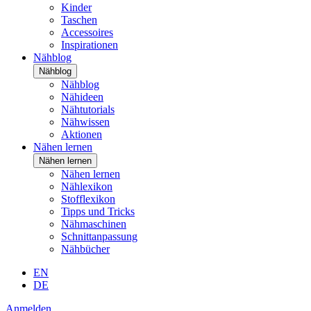
Kinder
Taschen
Accessoires
Inspirationen
Nähblog
Nähblog
Nähblog
Nähideen
Nähtutorials
Nähwissen
Aktionen
Nähen lernen
Nähen lernen
Nähen lernen
Nählexikon
Stofflexikon
Tipps und Tricks
Nähmaschinen
Schnittanpassung
Nähbücher
EN
DE
Anmelden