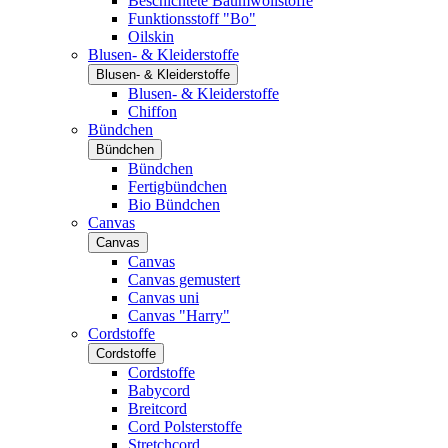
Beschichtete Baumwollstoffe
Funktionsstoff "Bo"
Oilskin
Blusen- & Kleiderstoffe
Blusen- & Kleiderstoffe
Blusen- & Kleiderstoffe
Chiffon
Bündchen
Bündchen
Bündchen
Fertigbündchen
Bio Bündchen
Canvas
Canvas
Canvas
Canvas gemustert
Canvas uni
Canvas "Harry"
Cordstoffe
Cordstoffe
Cordstoffe
Babycord
Breitcord
Cord Polsterstoffe
Stretchcord