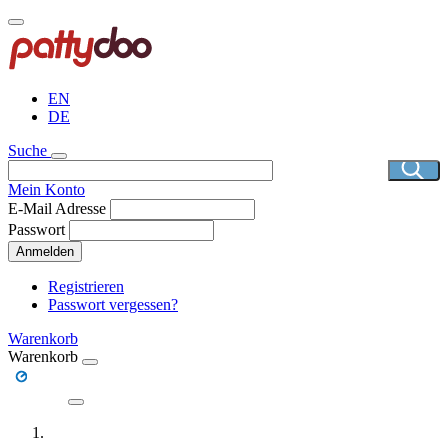
Direkt
zum
Inhalt
EN
DE
Suche
Mein Konto
E-Mail Adresse
Passwort
Anmelden
Registrieren
Passwort vergessen?
Warenkorb
Warenkorb