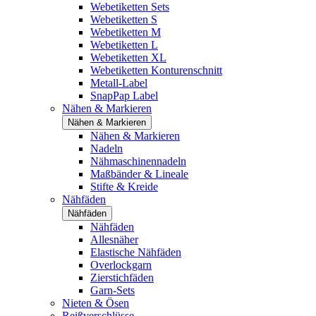
Webetiketten Sets
Webetiketten S
Webetiketten M
Webetiketten L
Webetiketten XL
Webetiketten Konturenschnitt
Metall-Label
SnapPap Label
Nähen & Markieren
Nähen & Markieren
Nähen & Markieren
Nadeln
Nähmaschinennadeln
Maßbänder & Lineale
Stifte & Kreide
Nähfäden
Nähfäden
Nähfäden
Allesnäher
Elastische Nähfäden
Overlockgarn
Zierstichfäden
Garn-Sets
Nieten & Ösen
Reißverschlüsse