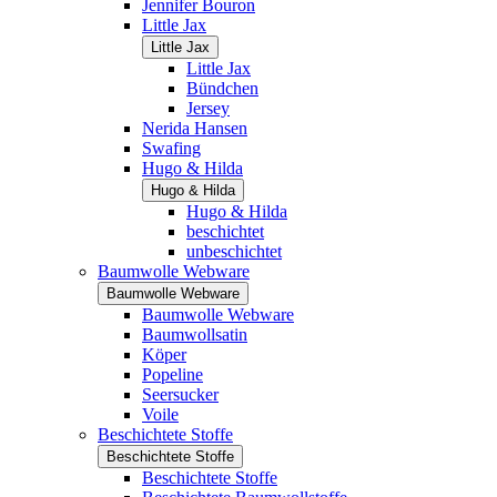
Jennifer Bouron
Little Jax
Little Jax
Little Jax
Bündchen
Jersey
Nerida Hansen
Swafing
Hugo & Hilda
Hugo & Hilda
Hugo & Hilda
beschichtet
unbeschichtet
Baumwolle Webware
Baumwolle Webware
Baumwolle Webware
Baumwollsatin
Köper
Popeline
Seersucker
Voile
Beschichtete Stoffe
Beschichtete Stoffe
Beschichtete Stoffe