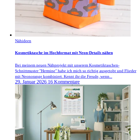
Nähideen
Kosmetiktasche im Hochformat mit Neon-Details nähen
Bei meinem neuen Nähprojekt mit unserem Kosmetiktaschen-
Schnittmuster "Hermine" habe ich mich so richtig ausgetobt und Flieder
mit Neonorange kombiniert. Kennt ihr die Freude, wenn...
29. Januar 2026
16 Kommentare