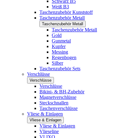
Schwarz B5
Weiß B3
Taschenzubehör Kunststoff
Taschenzubehör Metall
Taschenzubehör Metall
Taschenzubehör Metall
Gold
Gunmetal
Kupfer
Messing
Regenbogen
Silber
Taschenzubehör Sets
Verschlüsse
Verschlüsse
Verschlüsse
Bikini- & BH-Zubehör
Magnetverschlüsse
Steckschnallen
Taschenverschlüsse
Vliese & Einlagen
Vliese & Einlagen
Vliese & Einlagen
Vlieseline
VLIXO