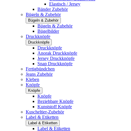
Elastisch / Jersey
Bänder Zubehör
Bügeln & Zubehör
Bügeln & Zubehör
Bügeln & Zubehör
Bügelbilder
Druckknöpfe
Druckknöpfe
Druckknöpfe
Anorak Druckknöpfe
Jersey Druckknöpfe
Snap Druckknöpfe
Fertigbündchen
Jeans Zubehör
Kleben
Knöpfe
Knöpfe
Knöpfe
Beziehbare Knöpfe
Kunststoff Knöpfe
Kuscheltier-Zubehör
Label & Etiketten
Label & Etiketten
Label & Etiketten