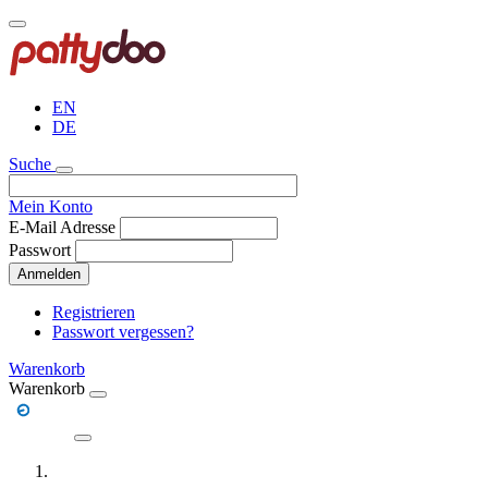
Direkt
zum
Inhalt
EN
DE
Suche
Mein Konto
E-Mail Adresse
Passwort
Anmelden
Registrieren
Passwort vergessen?
Warenkorb
Warenkorb