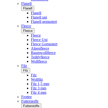
Flanell
Flanell
Flanell
Flanell uni
Flanell gemustert
Fleece
Fleece
Fleece
Fleece Uni
Fleece Gemustert
Alpenfleece
Baumwollfleece
Teddyfleece
Wollfleece
Filz
Filz
Filz
Wollfilz
Filz 1,5 mm
Filz 3 mm
Filz 4 mm
Frottee
Futterstoffe
Futterstoffe