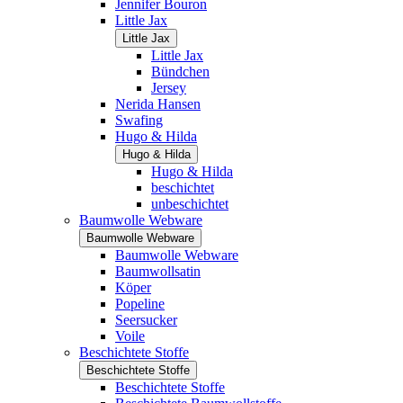
Jennifer Bouron
Little Jax
Little Jax
Little Jax
Bündchen
Jersey
Nerida Hansen
Swafing
Hugo & Hilda
Hugo & Hilda
Hugo & Hilda
beschichtet
unbeschichtet
Baumwolle Webware
Baumwolle Webware
Baumwolle Webware
Baumwollsatin
Köper
Popeline
Seersucker
Voile
Beschichtete Stoffe
Beschichtete Stoffe
Beschichtete Stoffe