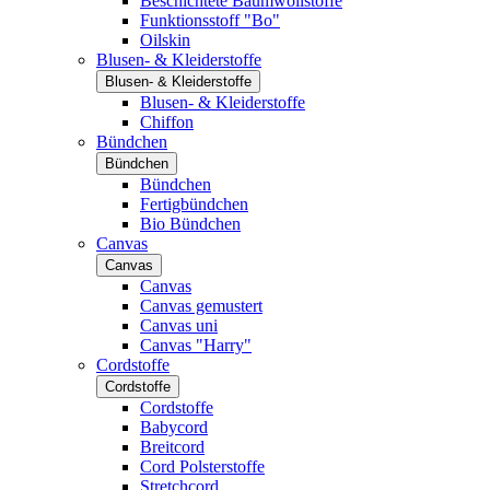
Beschichtete Baumwollstoffe
Funktionsstoff "Bo"
Oilskin
Blusen- & Kleiderstoffe
Blusen- & Kleiderstoffe
Blusen- & Kleiderstoffe
Chiffon
Bündchen
Bündchen
Bündchen
Fertigbündchen
Bio Bündchen
Canvas
Canvas
Canvas
Canvas gemustert
Canvas uni
Canvas "Harry"
Cordstoffe
Cordstoffe
Cordstoffe
Babycord
Breitcord
Cord Polsterstoffe
Stretchcord