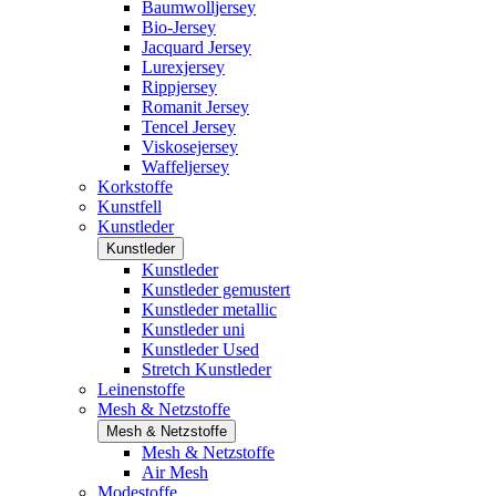
Baumwolljersey
Bio-Jersey
Jacquard Jersey
Lurexjersey
Rippjersey
Romanit Jersey
Tencel Jersey
Viskosejersey
Waffeljersey
Korkstoffe
Kunstfell
Kunstleder
Kunstleder
Kunstleder
Kunstleder gemustert
Kunstleder metallic
Kunstleder uni
Kunstleder Used
Stretch Kunstleder
Leinenstoffe
Mesh & Netzstoffe
Mesh & Netzstoffe
Mesh & Netzstoffe
Air Mesh
Modestoffe