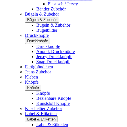
Elastisch / Jersey
Bänder Zubehör
Bügeln & Zubehör
Bügeln & Zubehör
Bügeln & Zubehör
Bügelbilder
Druckknöpfe
Druckknöpfe
Druckknöpfe
Anorak Druckknöpfe
Jersey Druckknöpfe
Snap Druckknöpfe
Fertigbündchen
Jeans Zubehör
Kleben
Knöpfe
Knöpfe
Knöpfe
Beziehbare Knöpfe
Kunststoff Knöpfe
Kuscheltier-Zubehör
Label & Etiketten
Label & Etiketten
Label & Etiketten