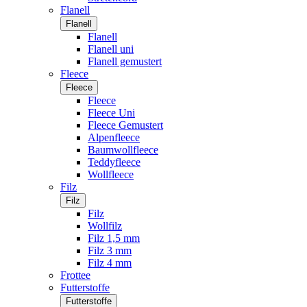
Flanell
Flanell
Flanell
Flanell uni
Flanell gemustert
Fleece
Fleece
Fleece
Fleece Uni
Fleece Gemustert
Alpenfleece
Baumwollfleece
Teddyfleece
Wollfleece
Filz
Filz
Filz
Wollfilz
Filz 1,5 mm
Filz 3 mm
Filz 4 mm
Frottee
Futterstoffe
Futterstoffe