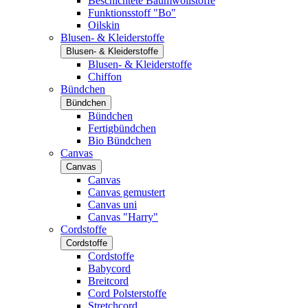
Beschichtete Baumwollstoffe
Funktionsstoff "Bo"
Oilskin
Blusen- & Kleiderstoffe
Blusen- & Kleiderstoffe
Blusen- & Kleiderstoffe
Chiffon
Bündchen
Bündchen
Bündchen
Fertigbündchen
Bio Bündchen
Canvas
Canvas
Canvas
Canvas gemustert
Canvas uni
Canvas "Harry"
Cordstoffe
Cordstoffe
Cordstoffe
Babycord
Breitcord
Cord Polsterstoffe
Stretchcord