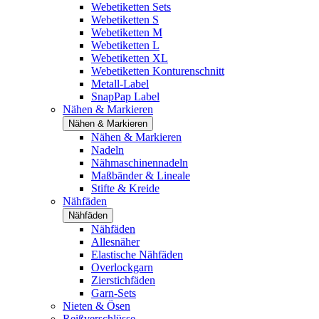
Webetiketten Sets
Webetiketten S
Webetiketten M
Webetiketten L
Webetiketten XL
Webetiketten Konturenschnitt
Metall-Label
SnapPap Label
Nähen & Markieren
Nähen & Markieren
Nähen & Markieren
Nadeln
Nähmaschinennadeln
Maßbänder & Lineale
Stifte & Kreide
Nähfäden
Nähfäden
Nähfäden
Allesnäher
Elastische Nähfäden
Overlockgarn
Zierstichfäden
Garn-Sets
Nieten & Ösen
Reißverschlüsse