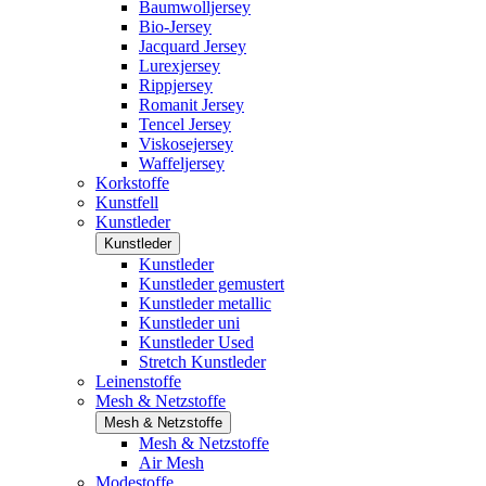
Baumwolljersey
Bio-Jersey
Jacquard Jersey
Lurexjersey
Rippjersey
Romanit Jersey
Tencel Jersey
Viskosejersey
Waffeljersey
Korkstoffe
Kunstfell
Kunstleder
Kunstleder
Kunstleder
Kunstleder gemustert
Kunstleder metallic
Kunstleder uni
Kunstleder Used
Stretch Kunstleder
Leinenstoffe
Mesh & Netzstoffe
Mesh & Netzstoffe
Mesh & Netzstoffe
Air Mesh
Modestoffe