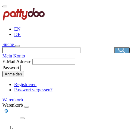
Direkt
zum
Inhalt
EN
DE
Suche
Mein Konto
E-Mail Adresse
Passwort
Anmelden
Registrieren
Passwort vergessen?
Warenkorb
Warenkorb