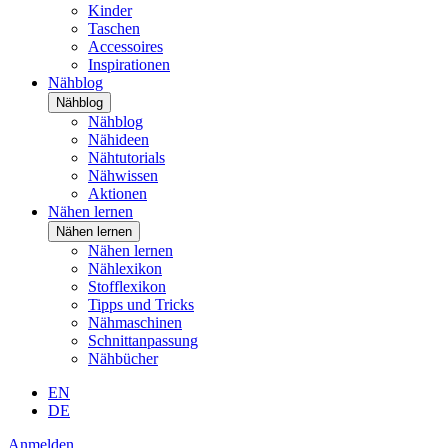
Kinder
Taschen
Accessoires
Inspirationen
Nähblog
Nähblog
Nähblog
Nähideen
Nähtutorials
Nähwissen
Aktionen
Nähen lernen
Nähen lernen
Nähen lernen
Nählexikon
Stofflexikon
Tipps und Tricks
Nähmaschinen
Schnittanpassung
Nähbücher
EN
DE
Anmelden