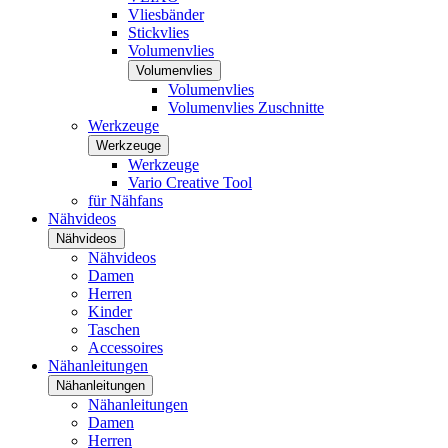
Vliesbänder
Stickvlies
Volumenvlies
Volumenvlies
Volumenvlies
Volumenvlies Zuschnitte
Werkzeuge
Werkzeuge
Werkzeuge
Vario Creative Tool
für Nähfans
Nähvideos
Nähvideos
Nähvideos
Damen
Herren
Kinder
Taschen
Accessoires
Nähanleitungen
Nähanleitungen
Nähanleitungen
Damen
Herren