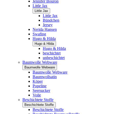
Jennifer Bouron
Little Jax
Little Jax
Little Jax
Bündchen
Jersey
Nerida Hansen
Swafing
Hugo & Hilda
Hugo & Hilda
Hugo & Hilda
beschichtet
unbeschichtet
Baumwolle Webware
Baumwolle Webware
Baumwolle Webware
Baumwollsatin
Köper
Popeline
Seersucker
Voile
Beschichtete Stoffe
Beschichtete Stoffe
Beschichtete Stoffe