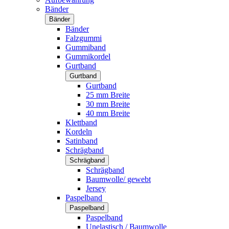
Bänder
Bänder
Bänder
Falzgummi
Gummiband
Gummikordel
Gurtband
Gurtband
Gurtband
25 mm Breite
30 mm Breite
40 mm Breite
Klettband
Kordeln
Satinband
Schrägband
Schrägband
Schrägband
Baumwolle/ gewebt
Jersey
Paspelband
Paspelband
Paspelband
Unelastisch / Baumwolle