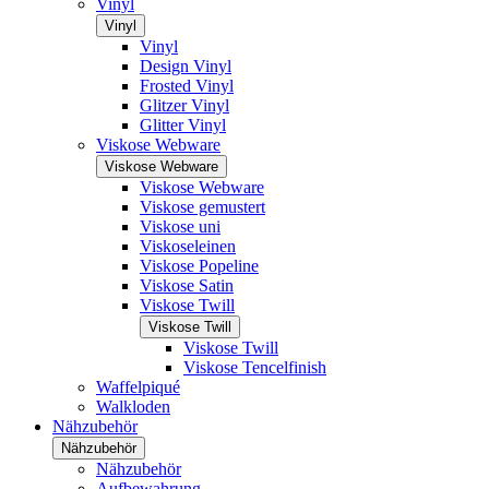
Vinyl
Vinyl
Vinyl
Design Vinyl
Frosted Vinyl
Glitzer Vinyl
Glitter Vinyl
Viskose Webware
Viskose Webware
Viskose Webware
Viskose gemustert
Viskose uni
Viskoseleinen
Viskose Popeline
Viskose Satin
Viskose Twill
Viskose Twill
Viskose Twill
Viskose Tencelfinish
Waffelpiqué
Walkloden
Nähzubehör
Nähzubehör
Nähzubehör
Aufbewahrung