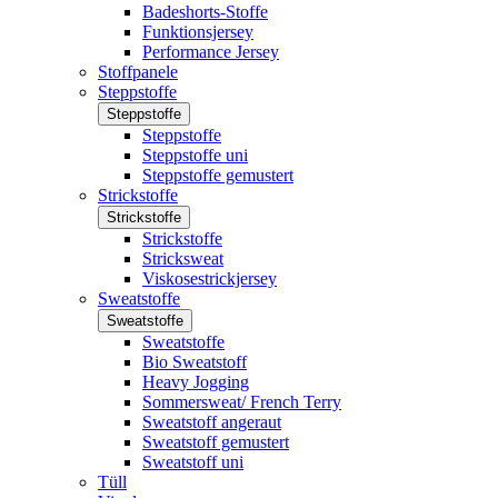
Badeshorts-Stoffe
Funktionsjersey
Performance Jersey
Stoffpanele
Steppstoffe
Steppstoffe
Steppstoffe
Steppstoffe uni
Steppstoffe gemustert
Strickstoffe
Strickstoffe
Strickstoffe
Stricksweat
Viskosestrickjersey
Sweatstoffe
Sweatstoffe
Sweatstoffe
Bio Sweatstoff
Heavy Jogging
Sommersweat/ French Terry
Sweatstoff angeraut
Sweatstoff gemustert
Sweatstoff uni
Tüll