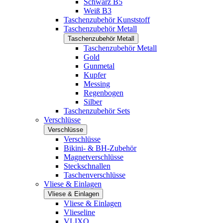
Schwarz B5
Weiß B3
Taschenzubehör Kunststoff
Taschenzubehör Metall
Taschenzubehör Metall
Taschenzubehör Metall
Gold
Gunmetal
Kupfer
Messing
Regenbogen
Silber
Taschenzubehör Sets
Verschlüsse
Verschlüsse
Verschlüsse
Bikini- & BH-Zubehör
Magnetverschlüsse
Steckschnallen
Taschenverschlüsse
Vliese & Einlagen
Vliese & Einlagen
Vliese & Einlagen
Vlieseline
VLIXO