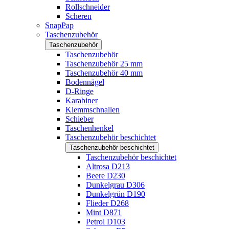
Rollschneider
Scheren
SnapPap
Taschenzubehör
Taschenzubehör
Taschenzubehör
Taschenzubehör 25 mm
Taschenzubehör 40 mm
Bodennägel
D-Ringe
Karabiner
Klemmschnallen
Schieber
Taschenhenkel
Taschenzubehör beschichtet
Taschenzubehör beschichtet
Taschenzubehör beschichtet
Altrosa D213
Beere D230
Dunkelgrau D306
Dunkelgrün D190
Flieder D268
Mint D871
Petrol D103