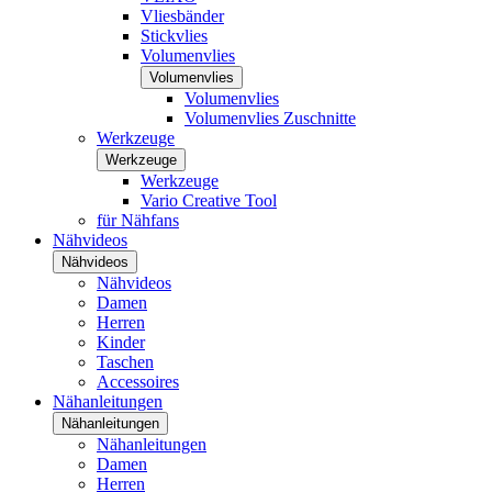
Vliesbänder
Stickvlies
Volumenvlies
Volumenvlies
Volumenvlies
Volumenvlies Zuschnitte
Werkzeuge
Werkzeuge
Werkzeuge
Vario Creative Tool
für Nähfans
Nähvideos
Nähvideos
Nähvideos
Damen
Herren
Kinder
Taschen
Accessoires
Nähanleitungen
Nähanleitungen
Nähanleitungen
Damen
Herren