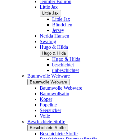
Jennifer Bouron
Little Jax
Little Jax
Little Jax
Bündchen
Jersey
Nerida Hansen
Swafing
Hugo & Hilda
Hugo & Hilda
Hugo & Hilda
beschichtet
unbeschichtet
Baumwolle Webware
Baumwolle Webware
Baumwolle Webware
Baumwollsatin
Köper
Popeline
Seersucker
Voile
Beschichtete Stoffe
Beschichtete Stoffe
Beschichtete Stoffe