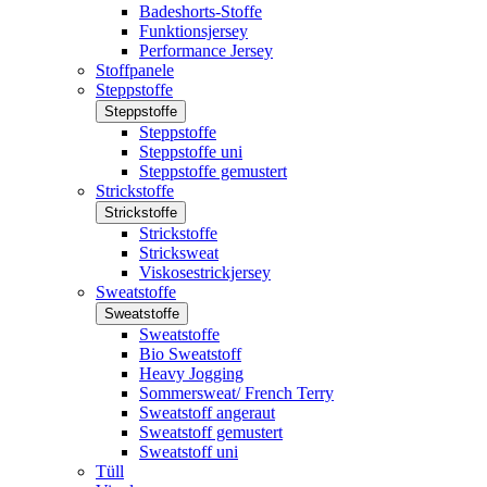
Badeshorts-Stoffe
Funktionsjersey
Performance Jersey
Stoffpanele
Steppstoffe
Steppstoffe
Steppstoffe
Steppstoffe uni
Steppstoffe gemustert
Strickstoffe
Strickstoffe
Strickstoffe
Stricksweat
Viskosestrickjersey
Sweatstoffe
Sweatstoffe
Sweatstoffe
Bio Sweatstoff
Heavy Jogging
Sommersweat/ French Terry
Sweatstoff angeraut
Sweatstoff gemustert
Sweatstoff uni
Tüll