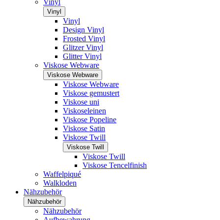
Vinyl
Vinyl
Vinyl
Design Vinyl
Frosted Vinyl
Glitzer Vinyl
Glitter Vinyl
Viskose Webware
Viskose Webware
Viskose Webware
Viskose gemustert
Viskose uni
Viskoseleinen
Viskose Popeline
Viskose Satin
Viskose Twill
Viskose Twill
Viskose Twill
Viskose Tencelfinish
Waffelpiqué
Walkloden
Nähzubehör
Nähzubehör
Nähzubehör
Aufbewahrung