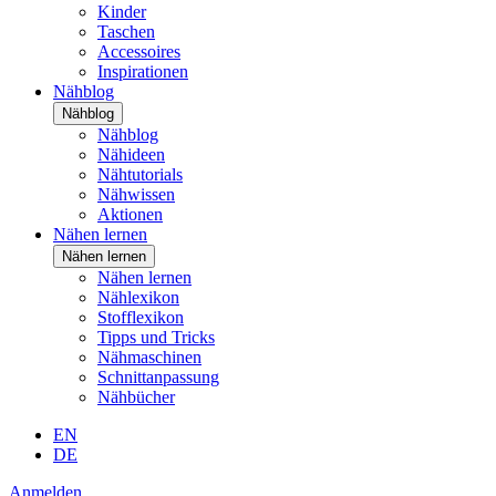
Kinder
Taschen
Accessoires
Inspirationen
Nähblog
Nähblog
Nähblog
Nähideen
Nähtutorials
Nähwissen
Aktionen
Nähen lernen
Nähen lernen
Nähen lernen
Nählexikon
Stofflexikon
Tipps und Tricks
Nähmaschinen
Schnittanpassung
Nähbücher
EN
DE
Anmelden