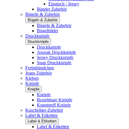
Elastisch / Jersey
Bänder Zubehör
Bügeln & Zubehör
Bügeln & Zubehör
Bügeln & Zubehör
Bügelbilder
Druckknöpfe
Druckknöpfe
Druckknöpfe
Anorak Druckknöpfe
Jersey Druckknöpfe
Snap Druckknöpfe
Fertigbündchen
Jeans Zubehör
Kleben
Knöpfe
Knöpfe
Knöpfe
Beziehbare Knöpfe
Kunststoff Knöpfe
Kuscheltier-Zubehör
Label & Etiketten
Label & Etiketten
Label & Etiketten