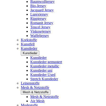
Baumwolljersey
Bio-Jersey
Jacquard Jersey
Lurexjersey
Rippjersey
Romanit Jersey
Tencel Jersey
Viskosejersey
Waffeljersey
Korkstoffe
Kunstfell
Kunstleder
Kunstleder
Kunstleder
Kunstleder gemustert
Kunstleder metallic
Kunstleder uni
Kunstleder Used
Stretch Kunstleder
Leinenstoffe
Mesh & Netzstoffe
Mesh & Netzstoffe
Mesh & Netzstoffe
Air Mesh
Modestoffe