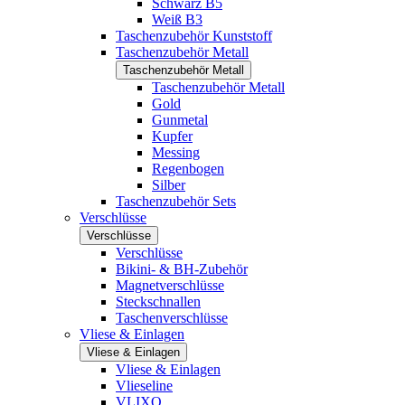
Schwarz B5
Weiß B3
Taschenzubehör Kunststoff
Taschenzubehör Metall
Taschenzubehör Metall
Taschenzubehör Metall
Gold
Gunmetal
Kupfer
Messing
Regenbogen
Silber
Taschenzubehör Sets
Verschlüsse
Verschlüsse
Verschlüsse
Bikini- & BH-Zubehör
Magnetverschlüsse
Steckschnallen
Taschenverschlüsse
Vliese & Einlagen
Vliese & Einlagen
Vliese & Einlagen
Vlieseline
VLIXO