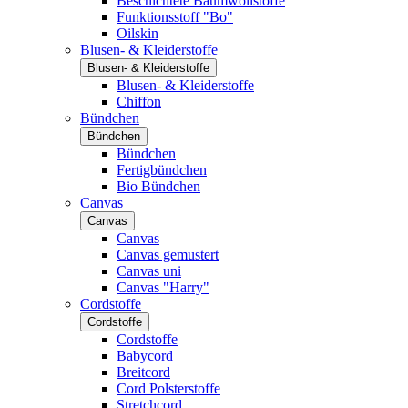
Beschichtete Baumwollstoffe
Funktionsstoff "Bo"
Oilskin
Blusen- & Kleiderstoffe
Blusen- & Kleiderstoffe
Blusen- & Kleiderstoffe
Chiffon
Bündchen
Bündchen
Bündchen
Fertigbündchen
Bio Bündchen
Canvas
Canvas
Canvas
Canvas gemustert
Canvas uni
Canvas "Harry"
Cordstoffe
Cordstoffe
Cordstoffe
Babycord
Breitcord
Cord Polsterstoffe
Stretchcord