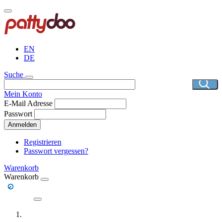
Direkt
zum
Inhalt
EN
DE
Suche
Mein Konto
E-Mail Adresse
Passwort
Anmelden
Registrieren
Passwort vergessen?
Warenkorb
Warenkorb