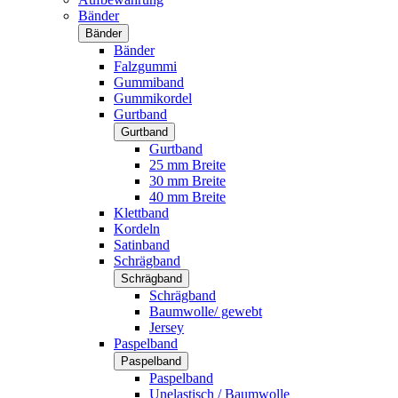
Bänder
Bänder
Bänder
Falzgummi
Gummiband
Gummikordel
Gurtband
Gurtband
Gurtband
25 mm Breite
30 mm Breite
40 mm Breite
Klettband
Kordeln
Satinband
Schrägband
Schrägband
Schrägband
Baumwolle/ gewebt
Jersey
Paspelband
Paspelband
Paspelband
Unelastisch / Baumwolle