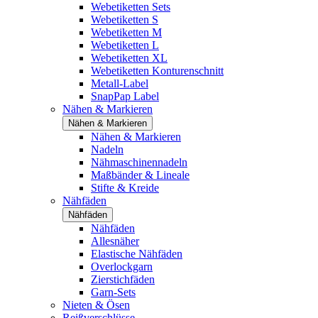
Webetiketten Sets
Webetiketten S
Webetiketten M
Webetiketten L
Webetiketten XL
Webetiketten Konturenschnitt
Metall-Label
SnapPap Label
Nähen & Markieren
Nähen & Markieren
Nähen & Markieren
Nadeln
Nähmaschinennadeln
Maßbänder & Lineale
Stifte & Kreide
Nähfäden
Nähfäden
Nähfäden
Allesnäher
Elastische Nähfäden
Overlockgarn
Zierstichfäden
Garn-Sets
Nieten & Ösen
Reißverschlüsse