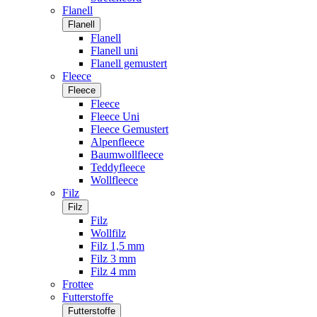
Flanell
Flanell
Flanell
Flanell uni
Flanell gemustert
Fleece
Fleece
Fleece
Fleece Uni
Fleece Gemustert
Alpenfleece
Baumwollfleece
Teddyfleece
Wollfleece
Filz
Filz
Filz
Wollfilz
Filz 1,5 mm
Filz 3 mm
Filz 4 mm
Frottee
Futterstoffe
Futterstoffe