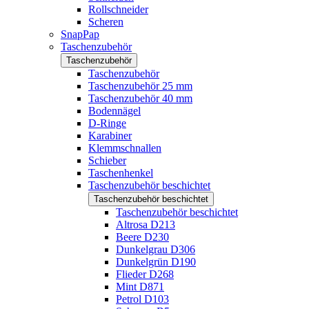
Rollschneider
Scheren
SnapPap
Taschenzubehör
Taschenzubehör
Taschenzubehör
Taschenzubehör 25 mm
Taschenzubehör 40 mm
Bodennägel
D-Ringe
Karabiner
Klemmschnallen
Schieber
Taschenhenkel
Taschenzubehör beschichtet
Taschenzubehör beschichtet
Taschenzubehör beschichtet
Altrosa D213
Beere D230
Dunkelgrau D306
Dunkelgrün D190
Flieder D268
Mint D871
Petrol D103