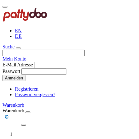
Direkt
zum
Inhalt
EN
DE
Suche
Mein Konto
E-Mail Adresse
Passwort
Anmelden
Registrieren
Passwort vergessen?
Warenkorb
Warenkorb