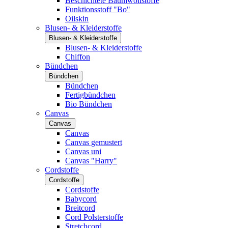
Beschichtete Baumwollstoffe
Funktionsstoff "Bo"
Oilskin
Blusen- & Kleiderstoffe
Blusen- & Kleiderstoffe
Blusen- & Kleiderstoffe
Chiffon
Bündchen
Bündchen
Bündchen
Fertigbündchen
Bio Bündchen
Canvas
Canvas
Canvas
Canvas gemustert
Canvas uni
Canvas "Harry"
Cordstoffe
Cordstoffe
Cordstoffe
Babycord
Breitcord
Cord Polsterstoffe
Stretchcord