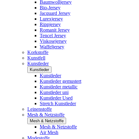
Baumwolljersey
Bio-Jersey
Jacquard Jersey
Lurexjersey
Rippjersey
Romanit Jersey
Tencel Jersey
Viskosejersey
Waffeljersey
Korkstoffe
Kunstfell
Kunstleder
Kunstleder
Kunstleder
Kunstleder gemustert
Kunstleder metallic
Kunstleder uni
Kunstleder Used
Stretch Kunstleder
Leinenstoffe
Mesh & Netzstoffe
Mesh & Netzstoffe
Mesh & Netzstoffe
Air Mesh
Modestoffe