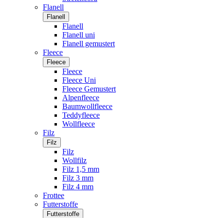
Flanell
Flanell
Flanell
Flanell uni
Flanell gemustert
Fleece
Fleece
Fleece
Fleece Uni
Fleece Gemustert
Alpenfleece
Baumwollfleece
Teddyfleece
Wollfleece
Filz
Filz
Filz
Wollfilz
Filz 1,5 mm
Filz 3 mm
Filz 4 mm
Frottee
Futterstoffe
Futterstoffe