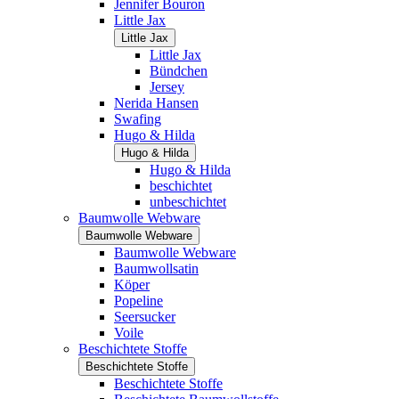
Jennifer Bouron
Little Jax
Little Jax
Little Jax
Bündchen
Jersey
Nerida Hansen
Swafing
Hugo & Hilda
Hugo & Hilda
Hugo & Hilda
beschichtet
unbeschichtet
Baumwolle Webware
Baumwolle Webware
Baumwolle Webware
Baumwollsatin
Köper
Popeline
Seersucker
Voile
Beschichtete Stoffe
Beschichtete Stoffe
Beschichtete Stoffe