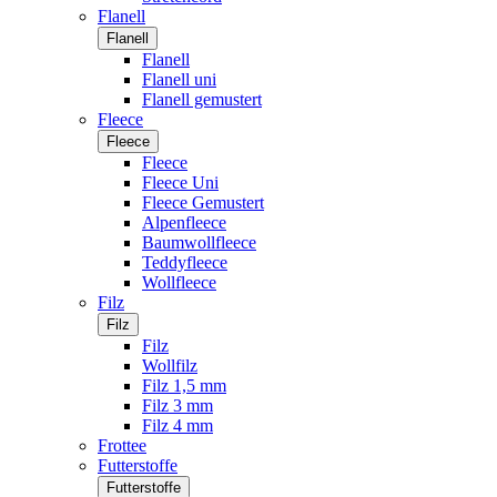
Flanell
Flanell
Flanell
Flanell uni
Flanell gemustert
Fleece
Fleece
Fleece
Fleece Uni
Fleece Gemustert
Alpenfleece
Baumwollfleece
Teddyfleece
Wollfleece
Filz
Filz
Filz
Wollfilz
Filz 1,5 mm
Filz 3 mm
Filz 4 mm
Frottee
Futterstoffe
Futterstoffe