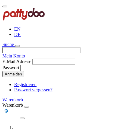
Direkt
zum
Inhalt
EN
DE
Suche
Mein Konto
E-Mail Adresse
Passwort
Anmelden
Registrieren
Passwort vergessen?
Warenkorb
Warenkorb