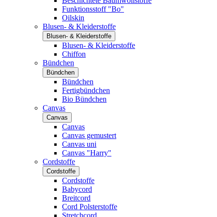
Beschichtete Baumwollstoffe
Funktionsstoff "Bo"
Oilskin
Blusen- & Kleiderstoffe
Blusen- & Kleiderstoffe
Blusen- & Kleiderstoffe
Chiffon
Bündchen
Bündchen
Bündchen
Fertigbündchen
Bio Bündchen
Canvas
Canvas
Canvas
Canvas gemustert
Canvas uni
Canvas "Harry"
Cordstoffe
Cordstoffe
Cordstoffe
Babycord
Breitcord
Cord Polsterstoffe
Stretchcord