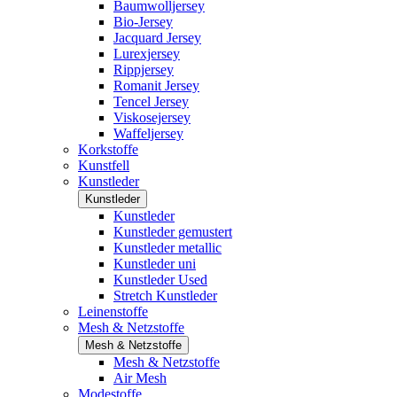
Baumwolljersey
Bio-Jersey
Jacquard Jersey
Lurexjersey
Rippjersey
Romanit Jersey
Tencel Jersey
Viskosejersey
Waffeljersey
Korkstoffe
Kunstfell
Kunstleder
Kunstleder
Kunstleder
Kunstleder gemustert
Kunstleder metallic
Kunstleder uni
Kunstleder Used
Stretch Kunstleder
Leinenstoffe
Mesh & Netzstoffe
Mesh & Netzstoffe
Mesh & Netzstoffe
Air Mesh
Modestoffe