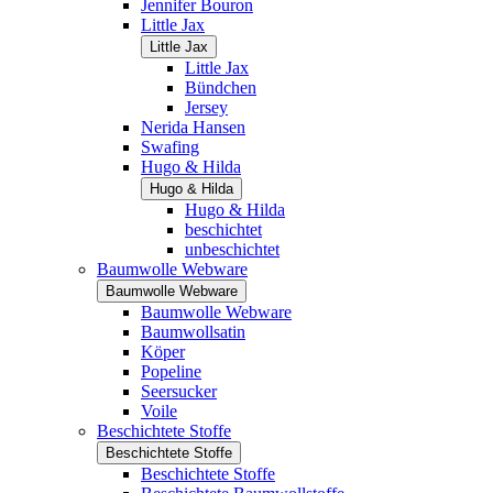
Jennifer Bouron
Little Jax
Little Jax
Little Jax
Bündchen
Jersey
Nerida Hansen
Swafing
Hugo & Hilda
Hugo & Hilda
Hugo & Hilda
beschichtet
unbeschichtet
Baumwolle Webware
Baumwolle Webware
Baumwolle Webware
Baumwollsatin
Köper
Popeline
Seersucker
Voile
Beschichtete Stoffe
Beschichtete Stoffe
Beschichtete Stoffe