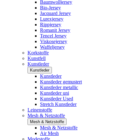
Baumwolljersey
Bio-Jersey
Jacquard Jersey
Lurexjersey
Rippjersey
Romanit Jersey
Tencel Jersey
Viskosejersey
Waffeljersey
Korkstoffe
Kunstfell
Kunstleder
Kunstleder
Kunstleder
Kunstleder gemustert
Kunstleder metallic
Kunstleder uni
Kunstleder Used
Stretch Kunstleder
Leinenstoffe
Mesh & Netzstoffe
Mesh & Netzstoffe
Mesh & Netzstoffe
Air Mesh
Modestoffe