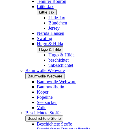
Jennifer Bouron
Little Jax
Little Jax
Little Jax
Bündchen
Jersey
Nerida Hansen
Swafing
Hugo & Hilda
Hugo & Hilda
Hugo & Hilda
beschichtet
unbeschichtet
Baumwolle Webware
Baumwolle Webware
Baumwolle Webware
Baumwollsatin
Köper
Popeline
Seersucker
Voile
Beschichtete Stoffe
Beschichtete Stoffe
Beschichtete Stoffe