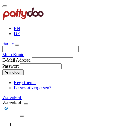
Direkt
zum
Inhalt
EN
DE
Suche
Mein Konto
E-Mail Adresse
Passwort
Anmelden
Registrieren
Passwort vergessen?
Warenkorb
Warenkorb