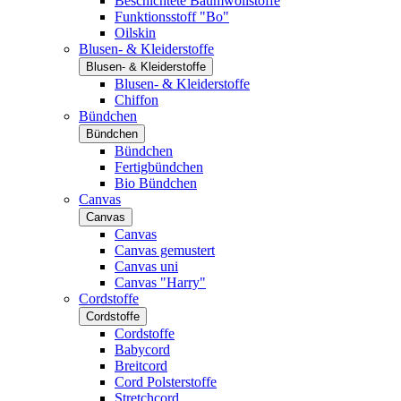
Beschichtete Baumwollstoffe
Funktionsstoff "Bo"
Oilskin
Blusen- & Kleiderstoffe
Blusen- & Kleiderstoffe
Blusen- & Kleiderstoffe
Chiffon
Bündchen
Bündchen
Bündchen
Fertigbündchen
Bio Bündchen
Canvas
Canvas
Canvas
Canvas gemustert
Canvas uni
Canvas "Harry"
Cordstoffe
Cordstoffe
Cordstoffe
Babycord
Breitcord
Cord Polsterstoffe
Stretchcord