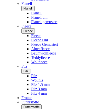
Flanell
Flanell
Flanell
Flanell uni
Flanell gemustert
Fleece
Fleece
Fleece
Fleece Uni
Fleece Gemustert
Alpenfleece
Baumwollfleece
Teddyfleece
Wollfleece
Filz
Filz
Filz
Wollfilz
Filz 1,5 mm
Filz 3 mm
Filz 4 mm
Frottee
Futterstoffe
Futterstoffe