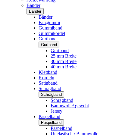
Bänder
Bänder
Bänder
Falzgummi
Gummiband
Gummikordel
Gurtband
Gurtband
Gurtband
25 mm Breite
30 mm Breite
40 mm Breite
Klettband
Kordeln
Satinband
Schrägband
Schrägband
Schrägband
Baumwolle/ gewebt
Jersey
Paspelband
Paspelband
Paspelband
Unelastisch / Baumwolle