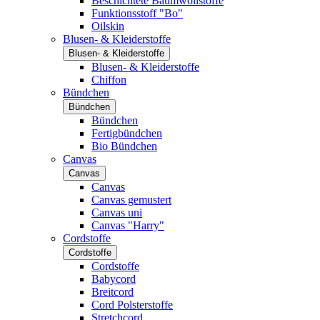
Beschichtete Baumwollstoffe
Funktionsstoff "Bo"
Oilskin
Blusen- & Kleiderstoffe
Blusen- & Kleiderstoffe
Blusen- & Kleiderstoffe
Chiffon
Bündchen
Bündchen
Bündchen
Fertigbündchen
Bio Bündchen
Canvas
Canvas
Canvas
Canvas gemustert
Canvas uni
Canvas "Harry"
Cordstoffe
Cordstoffe
Cordstoffe
Babycord
Breitcord
Cord Polsterstoffe
Stretchcord