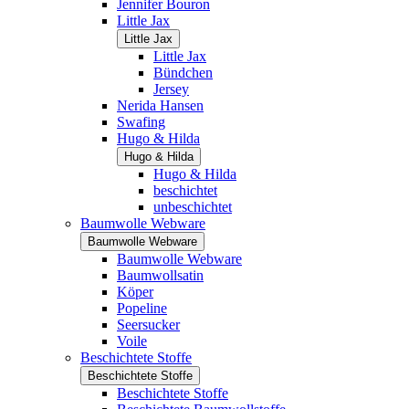
Jennifer Bouron
Little Jax
Little Jax
Little Jax
Bündchen
Jersey
Nerida Hansen
Swafing
Hugo & Hilda
Hugo & Hilda
Hugo & Hilda
beschichtet
unbeschichtet
Baumwolle Webware
Baumwolle Webware
Baumwolle Webware
Baumwollsatin
Köper
Popeline
Seersucker
Voile
Beschichtete Stoffe
Beschichtete Stoffe
Beschichtete Stoffe