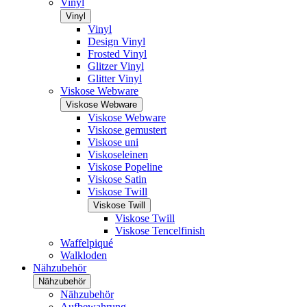
Vinyl
Vinyl
Vinyl
Design Vinyl
Frosted Vinyl
Glitzer Vinyl
Glitter Vinyl
Viskose Webware
Viskose Webware
Viskose Webware
Viskose gemustert
Viskose uni
Viskoseleinen
Viskose Popeline
Viskose Satin
Viskose Twill
Viskose Twill
Viskose Twill
Viskose Tencelfinish
Waffelpiqué
Walkloden
Nähzubehör
Nähzubehör
Nähzubehör
Aufbewahrung