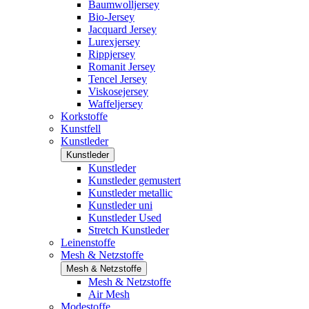
Baumwolljersey
Bio-Jersey
Jacquard Jersey
Lurexjersey
Rippjersey
Romanit Jersey
Tencel Jersey
Viskosejersey
Waffeljersey
Korkstoffe
Kunstfell
Kunstleder
Kunstleder
Kunstleder
Kunstleder gemustert
Kunstleder metallic
Kunstleder uni
Kunstleder Used
Stretch Kunstleder
Leinenstoffe
Mesh & Netzstoffe
Mesh & Netzstoffe
Mesh & Netzstoffe
Air Mesh
Modestoffe