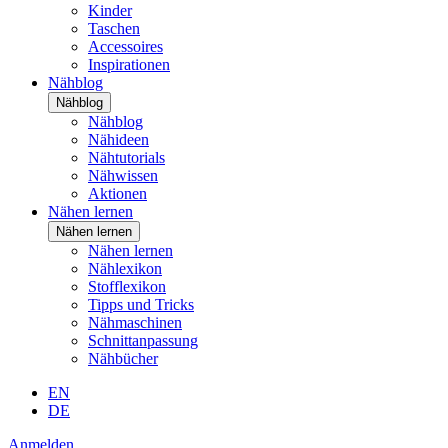
Kinder
Taschen
Accessoires
Inspirationen
Nähblog
Nähblog
Nähblog
Nähideen
Nähtutorials
Nähwissen
Aktionen
Nähen lernen
Nähen lernen
Nähen lernen
Nählexikon
Stofflexikon
Tipps und Tricks
Nähmaschinen
Schnittanpassung
Nähbücher
EN
DE
Anmelden