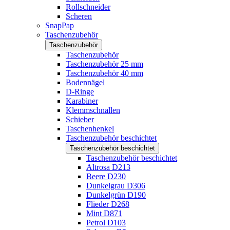
Rollschneider
Scheren
SnapPap
Taschenzubehör
Taschenzubehör
Taschenzubehör
Taschenzubehör 25 mm
Taschenzubehör 40 mm
Bodennägel
D-Ringe
Karabiner
Klemmschnallen
Schieber
Taschenhenkel
Taschenzubehör beschichtet
Taschenzubehör beschichtet
Taschenzubehör beschichtet
Altrosa D213
Beere D230
Dunkelgrau D306
Dunkelgrün D190
Flieder D268
Mint D871
Petrol D103