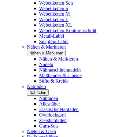
Webetiketten Sets
Webetiketten S
Webetiketten M
Webetiketten L
Webetiketten XL
Webetiketten Konturenschnitt
Metall-Label
SnapPap Label
Nähen & Markieren
Nähen & Markieren
Nähen & Markieren
Nadeln
Nähmaschinennadeln
Maßbänder & Lineale
Stifte & Kreide
Nähfäden
Nähfäden
Nähfäden
Allesnäher
Elastische Nähfäden
Overlockgarn
Zierstichfäden
Garn-Sets
Nieten & Ösen
Reißverschlüsse