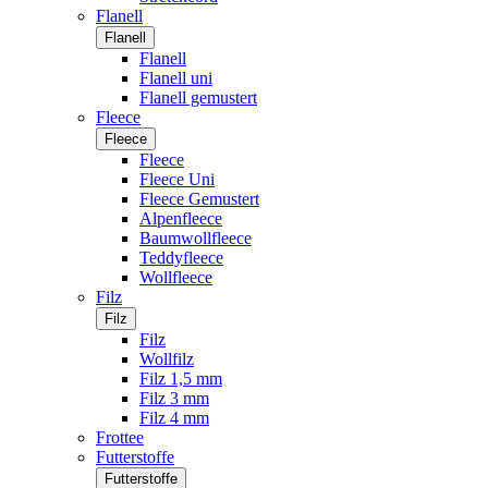
Flanell
Flanell
Flanell
Flanell uni
Flanell gemustert
Fleece
Fleece
Fleece
Fleece Uni
Fleece Gemustert
Alpenfleece
Baumwollfleece
Teddyfleece
Wollfleece
Filz
Filz
Filz
Wollfilz
Filz 1,5 mm
Filz 3 mm
Filz 4 mm
Frottee
Futterstoffe
Futterstoffe