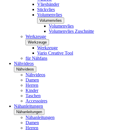
Vliesbänder
Stickvlies
Volumenvlies
Volumenvlies
Volumenvlies
Volumenvlies Zuschnitte
Werkzeuge
Werkzeuge
Werkzeuge
Vario Creative Tool
für Nähfans
Nähvideos
Nähvideos
Nähvideos
Damen
Herren
Kinder
Taschen
Accessoires
Nähanleitungen
Nähanleitungen
Nähanleitungen
Damen
Herren