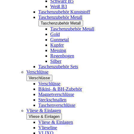
Schwarz B5
Weiß B3
Taschenzubehör Kunststoff
Taschenzubehör Metall
Taschenzubehör Metall
Taschenzubehör Metall
Gold
Gunmetal
Kupfer
Messing
Regenbogen
Silber
Taschenzubehör Sets
Verschlüsse
Verschlüsse
Verschlüsse
Bikini- & BH-Zubehör
Magnetverschlüsse
Steckschnallen
Taschenverschlüsse
Vliese & Einlagen
Vliese & Einlagen
Vliese & Einlagen
Vlieseline
VLIXO