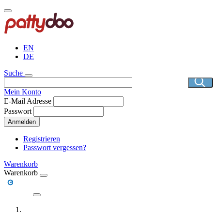
Direkt
zum
Inhalt
EN
DE
Suche
Mein Konto
E-Mail Adresse
Passwort
Anmelden
Registrieren
Passwort vergessen?
Warenkorb
Warenkorb