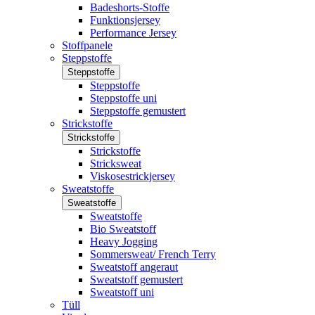
Badeshorts-Stoffe
Funktionsjersey
Performance Jersey
Stoffpanele
Steppstoffe
Steppstoffe
Steppstoffe
Steppstoffe uni
Steppstoffe gemustert
Strickstoffe
Strickstoffe
Strickstoffe
Stricksweat
Viskosestrickjersey
Sweatstoffe
Sweatstoffe
Sweatstoffe
Bio Sweatstoff
Heavy Jogging
Sommersweat/ French Terry
Sweatstoff angeraut
Sweatstoff gemustert
Sweatstoff uni
Tüll