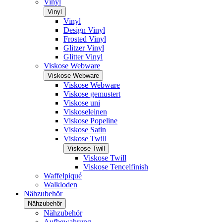
Vinyl
Vinyl
Vinyl
Design Vinyl
Frosted Vinyl
Glitzer Vinyl
Glitter Vinyl
Viskose Webware
Viskose Webware
Viskose Webware
Viskose gemustert
Viskose uni
Viskoseleinen
Viskose Popeline
Viskose Satin
Viskose Twill
Viskose Twill
Viskose Twill
Viskose Tencelfinish
Waffelpiqué
Walkloden
Nähzubehör
Nähzubehör
Nähzubehör
Aufbewahrung