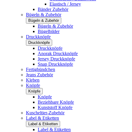
Elastisch / Jersey
Bänder Zubehör
Bügeln & Zubehör
Bügeln & Zubehör
Bügeln & Zubehör
Bügelbilder
Druckknöpfe
Druckknöpfe
Druckknöpfe
Anorak Druckknöpfe
Jersey Druckknöpfe
Snap Druckknöpfe
Fertigbündchen
Jeans Zubehör
Kleben
Knöpfe
Knöpfe
Knöpfe
Beziehbare Knöpfe
Kunststoff Knöpfe
Kuscheltier-Zubehör
Label & Etiketten
Label & Etiketten
Label & Etiketten