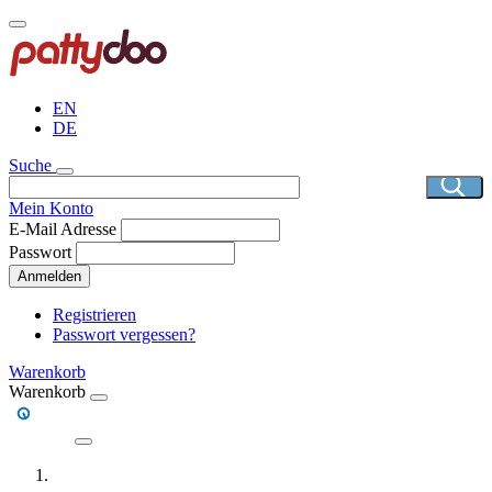
Direkt
zum
Inhalt
EN
DE
Suche
Mein Konto
E-Mail Adresse
Passwort
Anmelden
Registrieren
Passwort vergessen?
Warenkorb
Warenkorb