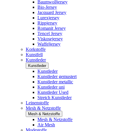
Baumwolljersey
Bio-Jersey
Jacquard Jersey
Lurexjersey
Rippjersey
Romanit Jersey
Tencel Jersey
Viskosejersey
Waffeljersey
Korkstoffe
Kunstfell
Kunstleder
Kunstleder
Kunstleder
Kunstleder gemustert
Kunstleder metallic
Kunstleder uni
Kunstleder Used
Stretch Kunstleder
Leinenstoffe
Mesh & Netzstoffe
Mesh & Netzstoffe
Mesh & Netzstoffe
Air Mesh
Modestoffe