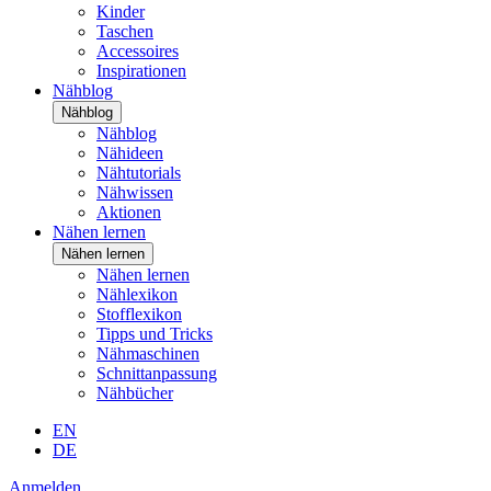
Kinder
Taschen
Accessoires
Inspirationen
Nähblog
Nähblog
Nähblog
Nähideen
Nähtutorials
Nähwissen
Aktionen
Nähen lernen
Nähen lernen
Nähen lernen
Nählexikon
Stofflexikon
Tipps und Tricks
Nähmaschinen
Schnittanpassung
Nähbücher
EN
DE
Anmelden