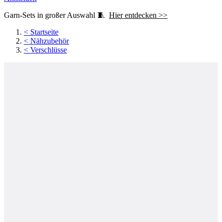
Garn-Sets in großer Auswahl 🧵
Hier entdecken >>
<
Startseite
<
Nähzubehör
<
Verschlüsse