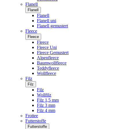
Flanell
Flanell
Flanell
Flanell uni
Flanell gemustert
Fleece
Fleece
Fleece
Fleece Uni
Fleece Gemustert
Alpenfleece
Baumwollfleece
Teddyfleece
Wollfleece
Filz
Filz
Filz
Wollfilz
Filz 1,5 mm
Filz 3 mm
Filz 4 mm
Frottee
Futterstoffe
Futterstoffe