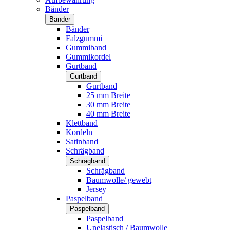
Bänder
Bänder
Bänder
Falzgummi
Gummiband
Gummikordel
Gurtband
Gurtband
Gurtband
25 mm Breite
30 mm Breite
40 mm Breite
Klettband
Kordeln
Satinband
Schrägband
Schrägband
Schrägband
Baumwolle/ gewebt
Jersey
Paspelband
Paspelband
Paspelband
Unelastisch / Baumwolle