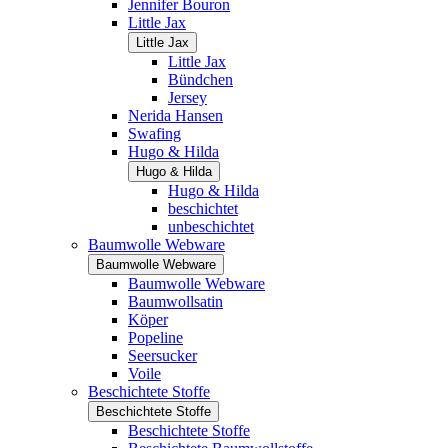
Jennifer Bouron
Little Jax
Little Jax
Little Jax
Bündchen
Jersey
Nerida Hansen
Swafing
Hugo & Hilda
Hugo & Hilda
Hugo & Hilda
beschichtet
unbeschichtet
Baumwolle Webware
Baumwolle Webware
Baumwolle Webware
Baumwollsatin
Köper
Popeline
Seersucker
Voile
Beschichtete Stoffe
Beschichtete Stoffe
Beschichtete Stoffe