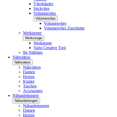
Vliesbänder
Stickvlies
Volumenvlies
Volumenvlies
Volumenvlies
Volumenvlies Zuschnitte
Werkzeuge
Werkzeuge
Werkzeuge
Vario Creative Tool
für Nähfans
Nähvideos
Nähvideos
Nähvideos
Damen
Herren
Kinder
Taschen
Accessoires
Nähanleitungen
Nähanleitungen
Nähanleitungen
Damen
Herren