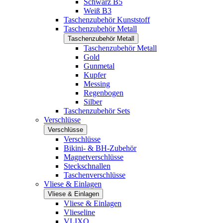
Schwarz B5
Weiß B3
Taschenzubehör Kunststoff
Taschenzubehör Metall
Taschenzubehör Metall
Taschenzubehör Metall
Gold
Gunmetal
Kupfer
Messing
Regenbogen
Silber
Taschenzubehör Sets
Verschlüsse
Verschlüsse
Verschlüsse
Bikini- & BH-Zubehör
Magnetverschlüsse
Steckschnallen
Taschenverschlüsse
Vliese & Einlagen
Vliese & Einlagen
Vliese & Einlagen
Vlieseline
VLIXO