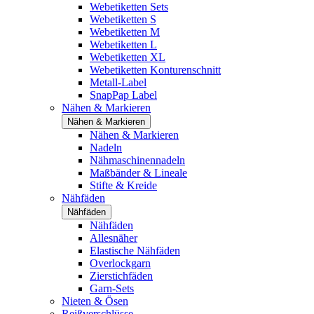
Webetiketten Sets
Webetiketten S
Webetiketten M
Webetiketten L
Webetiketten XL
Webetiketten Konturenschnitt
Metall-Label
SnapPap Label
Nähen & Markieren
Nähen & Markieren
Nähen & Markieren
Nadeln
Nähmaschinennadeln
Maßbänder & Lineale
Stifte & Kreide
Nähfäden
Nähfäden
Nähfäden
Allesnäher
Elastische Nähfäden
Overlockgarn
Zierstichfäden
Garn-Sets
Nieten & Ösen
Reißverschlüsse