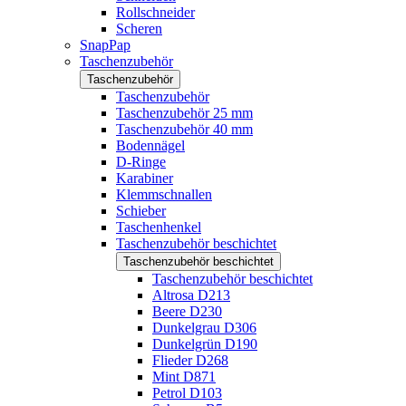
Rollschneider
Scheren
SnapPap
Taschenzubehör
Taschenzubehör
Taschenzubehör
Taschenzubehör 25 mm
Taschenzubehör 40 mm
Bodennägel
D-Ringe
Karabiner
Klemmschnallen
Schieber
Taschenhenkel
Taschenzubehör beschichtet
Taschenzubehör beschichtet
Taschenzubehör beschichtet
Altrosa D213
Beere D230
Dunkelgrau D306
Dunkelgrün D190
Flieder D268
Mint D871
Petrol D103