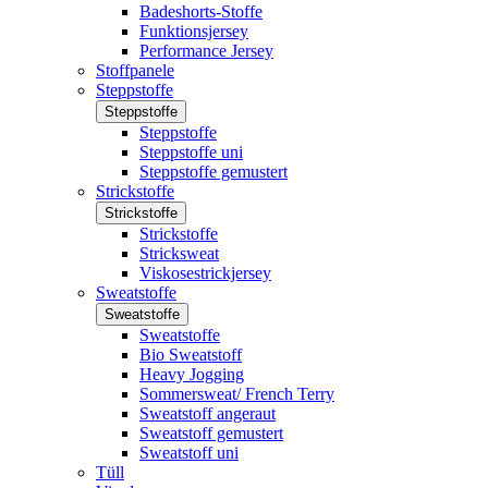
Badeshorts-Stoffe
Funktionsjersey
Performance Jersey
Stoffpanele
Steppstoffe
Steppstoffe
Steppstoffe
Steppstoffe uni
Steppstoffe gemustert
Strickstoffe
Strickstoffe
Strickstoffe
Stricksweat
Viskosestrickjersey
Sweatstoffe
Sweatstoffe
Sweatstoffe
Bio Sweatstoff
Heavy Jogging
Sommersweat/ French Terry
Sweatstoff angeraut
Sweatstoff gemustert
Sweatstoff uni
Tüll