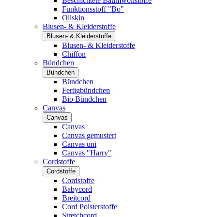
Beschichtete Baumwollstoffe
Funktionsstoff "Bo"
Oilskin
Blusen- & Kleiderstoffe
Blusen- & Kleiderstoffe
Blusen- & Kleiderstoffe
Chiffon
Bündchen
Bündchen
Bündchen
Fertigbündchen
Bio Bündchen
Canvas
Canvas
Canvas
Canvas gemustert
Canvas uni
Canvas "Harry"
Cordstoffe
Cordstoffe
Cordstoffe
Babycord
Breitcord
Cord Polsterstoffe
Stretchcord