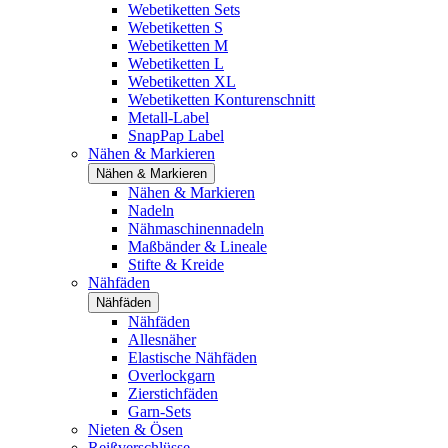
Webetiketten Sets
Webetiketten S
Webetiketten M
Webetiketten L
Webetiketten XL
Webetiketten Konturenschnitt
Metall-Label
SnapPap Label
Nähen & Markieren
Nähen & Markieren
Nähen & Markieren
Nadeln
Nähmaschinennadeln
Maßbänder & Lineale
Stifte & Kreide
Nähfäden
Nähfäden
Nähfäden
Allesnäher
Elastische Nähfäden
Overlockgarn
Zierstichfäden
Garn-Sets
Nieten & Ösen
Reißverschlüsse