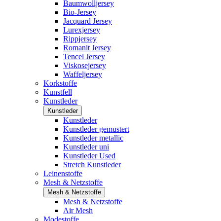
Baumwolljersey
Bio-Jersey
Jacquard Jersey
Lurexjersey
Rippjersey
Romanit Jersey
Tencel Jersey
Viskosejersey
Waffeljersey
Korkstoffe
Kunstfell
Kunstleder
Kunstleder
Kunstleder
Kunstleder gemustert
Kunstleder metallic
Kunstleder uni
Kunstleder Used
Stretch Kunstleder
Leinenstoffe
Mesh & Netzstoffe
Mesh & Netzstoffe
Mesh & Netzstoffe
Air Mesh
Modestoffe