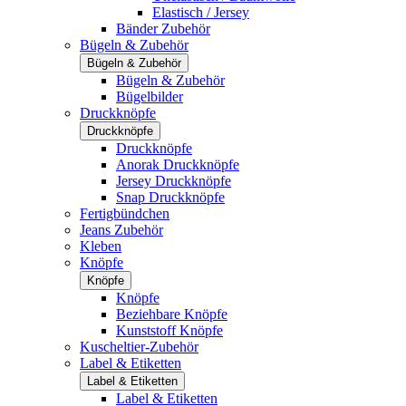
Elastisch / Jersey
Bänder Zubehör
Bügeln & Zubehör
Bügeln & Zubehör
Bügeln & Zubehör
Bügelbilder
Druckknöpfe
Druckknöpfe
Druckknöpfe
Anorak Druckknöpfe
Jersey Druckknöpfe
Snap Druckknöpfe
Fertigbündchen
Jeans Zubehör
Kleben
Knöpfe
Knöpfe
Knöpfe
Beziehbare Knöpfe
Kunststoff Knöpfe
Kuscheltier-Zubehör
Label & Etiketten
Label & Etiketten
Label & Etiketten