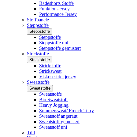
Badeshorts-Stoffe
Funktionsjersey
Performance Jersey
Stoffpanele
Steppstoffe
Steppstoffe
Steppstoffe
Steppstoffe uni
Steppstoffe gemustert
Strickstoffe
Strickstoffe
Strickstoffe
Stricksweat
Viskosestrickjersey
Sweatstoffe
Sweatstoffe
Sweatstoffe
Bio Sweatstoff
Heavy Jogging
Sommersweat/ French Terry
Sweatstoff angeraut
Sweatstoff gemustert
Sweatstoff uni
Tüll