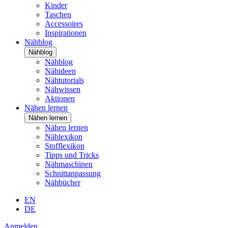
Kinder
Taschen
Accessoires
Inspirationen
Nähblog
Nähblog
Nähblog
Nähideen
Nähtutorials
Nähwissen
Aktionen
Nähen lernen
Nähen lernen
Nähen lernen
Nählexikon
Stofflexikon
Tipps und Tricks
Nähmaschinen
Schnittanpassung
Nähbücher
EN
DE
Anmelden