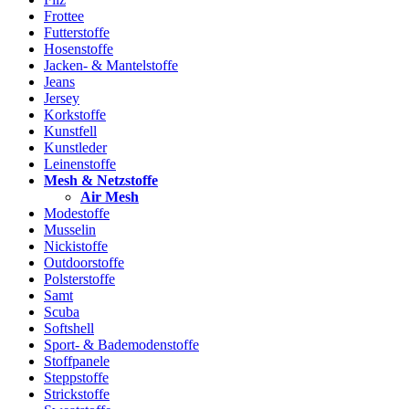
Frottee
Futterstoffe
Hosenstoffe
Jacken- & Mantelstoffe
Jeans
Jersey
Korkstoffe
Kunstfell
Kunstleder
Leinenstoffe
Mesh & Netzstoffe
Air Mesh
Modestoffe
Musselin
Nickistoffe
Outdoorstoffe
Polsterstoffe
Samt
Scuba
Softshell
Sport- & Bademodenstoffe
Stoffpanele
Steppstoffe
Strickstoffe