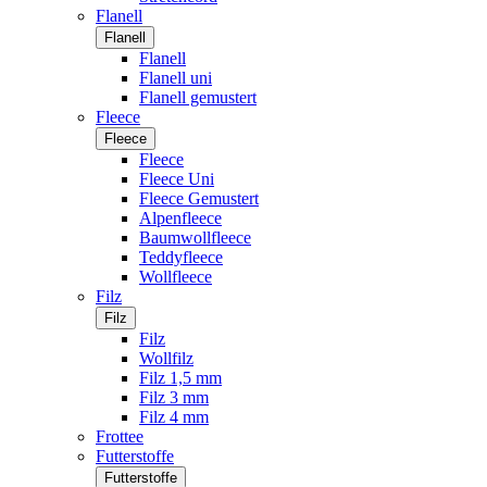
Flanell
Flanell
Flanell
Flanell uni
Flanell gemustert
Fleece
Fleece
Fleece
Fleece Uni
Fleece Gemustert
Alpenfleece
Baumwollfleece
Teddyfleece
Wollfleece
Filz
Filz
Filz
Wollfilz
Filz 1,5 mm
Filz 3 mm
Filz 4 mm
Frottee
Futterstoffe
Futterstoffe