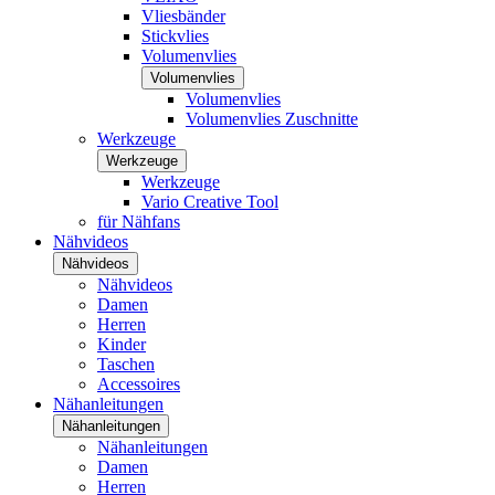
Vliesbänder
Stickvlies
Volumenvlies
Volumenvlies
Volumenvlies
Volumenvlies Zuschnitte
Werkzeuge
Werkzeuge
Werkzeuge
Vario Creative Tool
für Nähfans
Nähvideos
Nähvideos
Nähvideos
Damen
Herren
Kinder
Taschen
Accessoires
Nähanleitungen
Nähanleitungen
Nähanleitungen
Damen
Herren