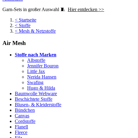
Garn-Sets in großer Auswahl 🧵
Hier entdecken >>
<
Startseite
<
Stoffe
<
Mesh & Netzstoffe
Air Mesh
Stoffe nach Marken
Albstoffe
Jennifer Bouron
Little Jax
Nerida Hansen
Swafing
Hugo & Hilda
Baumwolle Webware
Beschichtete Stoffe
Blusen- & Kleiderstoffe
Bündchen
Canvas
Cordstoffe
Flanell
Fleece
Filz