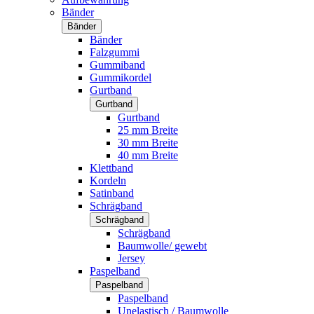
Bänder
Bänder
Bänder
Falzgummi
Gummiband
Gummikordel
Gurtband
Gurtband
Gurtband
25 mm Breite
30 mm Breite
40 mm Breite
Klettband
Kordeln
Satinband
Schrägband
Schrägband
Schrägband
Baumwolle/ gewebt
Jersey
Paspelband
Paspelband
Paspelband
Unelastisch / Baumwolle