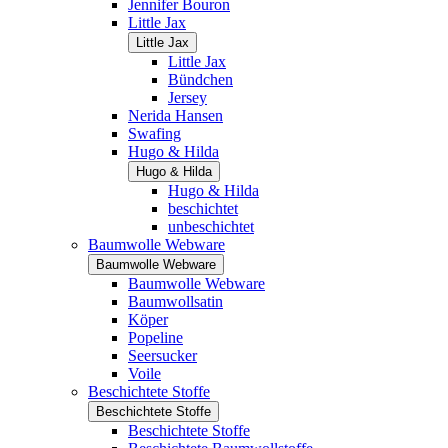
Jennifer Bouron
Little Jax
Little Jax
Little Jax
Bündchen
Jersey
Nerida Hansen
Swafing
Hugo & Hilda
Hugo & Hilda
Hugo & Hilda
beschichtet
unbeschichtet
Baumwolle Webware
Baumwolle Webware
Baumwolle Webware
Baumwollsatin
Köper
Popeline
Seersucker
Voile
Beschichtete Stoffe
Beschichtete Stoffe
Beschichtete Stoffe