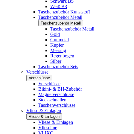
Schwarz B5
Weiß B3
Taschenzubehör Kunststoff
Taschenzubehör Metall
Taschenzubehör Metall
Taschenzubehör Metall
Gold
Gunmetal
Kupfer
Messing
Regenbogen
Silber
Taschenzubehör Sets
Verschlüsse
Verschlüsse
Verschlüsse
Bikini- & BH-Zubehör
Magnetverschlüsse
Steckschnallen
Taschenverschlüsse
Vliese & Einlagen
Vliese & Einlagen
Vliese & Einlagen
Vlieseline
VLIXO