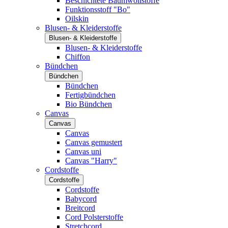
Beschichtete Baumwollstoffe
Funktionsstoff "Bo"
Oilskin
Blusen- & Kleiderstoffe
Blusen- & Kleiderstoffe
Blusen- & Kleiderstoffe
Chiffon
Bündchen
Bündchen
Bündchen
Fertigbündchen
Bio Bündchen
Canvas
Canvas
Canvas
Canvas gemustert
Canvas uni
Canvas "Harry"
Cordstoffe
Cordstoffe
Cordstoffe
Babycord
Breitcord
Cord Polsterstoffe
Stretchcord