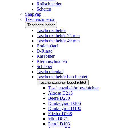
Rollschneider
Scheren
SnapPap
Taschenzubehör
Taschenzubehör
Taschenzubehör
Taschenzubehör 25 mm
Taschenzubehör 40 mm
Bodennägel
D-Ringe
Karabiner
Klemmschnallen
Schieber
Taschenhenkel
Taschenzubehör beschichtet
Taschenzubehör beschichtet
Taschenzubehör beschichtet
Altrosa D213
Beere D230
Dunkelgrau D306
Dunkelgrün D190
Flieder D268
Mint D871
Petrol D103