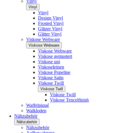
Vinyl
Vinyl
Vinyl
Design Vinyl
Frosted Vinyl
Glitzer Vinyl
Glitter Vinyl
Viskose Webware
Viskose Webware
Viskose Webware
Viskose gemustert
Viskose uni
Viskoseleinen
Viskose Popeline
Viskose Satin
Viskose Twill
Viskose Twill
Viskose Twill
Viskose Tencelfinish
Waffelpiqué
Walkloden
Nähzubehör
Nähzubehör
Nähzubehör
Aufbewahrung