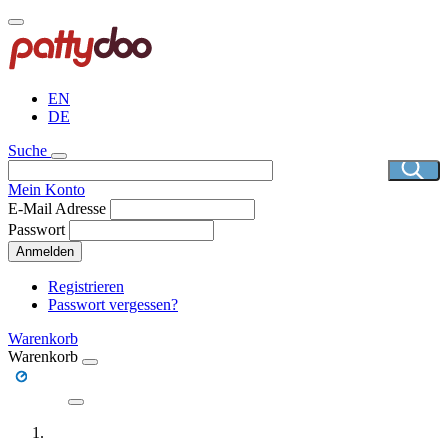
Direkt
zum
Inhalt
EN
DE
Suche
Mein Konto
E-Mail Adresse
Passwort
Anmelden
Registrieren
Passwort vergessen?
Warenkorb
Warenkorb