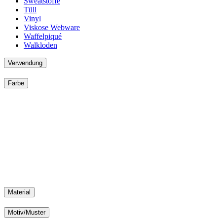
Sweatstoffe
Tüll
Vinyl
Viskose Webware
Waffelpiqué
Walkloden
Verwendung
Farbe
Material
Motiv/Muster