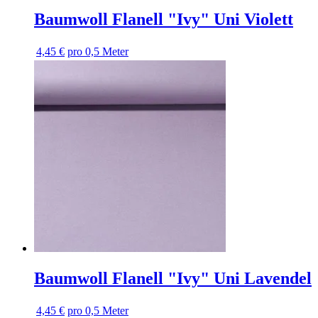
Baumwoll Flanell "Ivy" Uni Violett
4,45 €
pro 0,5 Meter
Baumwoll Flanell "Ivy" Uni Lavendel
4,45 €
pro 0,5 Meter