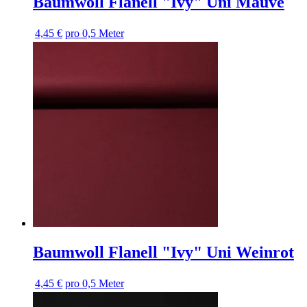
Baumwoll Flanell "Ivy" Uni Mauve
4,45 €
pro 0,5 Meter
Baumwoll Flanell "Ivy" Uni Weinrot
4,45 €
pro 0,5 Meter