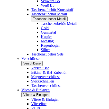
Schwarz B5
Weiß B3
Taschenzubehör Kunststoff
Taschenzubehör Metall
Taschenzubehör Metall
Taschenzubehör Metall
Gold
Gunmetal
Kupfer
Messing
Regenbogen
Silber
Taschenzubehör Sets
Verschlüsse
Verschlüsse
Verschlüsse
Bikini- & BH-Zubehör
Magnetverschlüsse
Steckschnallen
Taschenverschlüsse
Vliese & Einlagen
Vliese & Einlagen
Vliese & Einlagen
Vlieseline
VLIXO