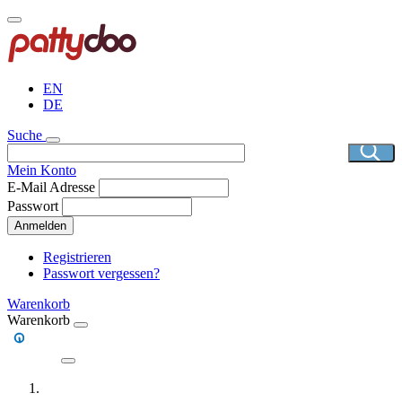
Direkt
zum
Inhalt
EN
DE
Suche
Mein Konto
E-Mail Adresse
Passwort
Anmelden
Registrieren
Passwort vergessen?
Warenkorb
Warenkorb