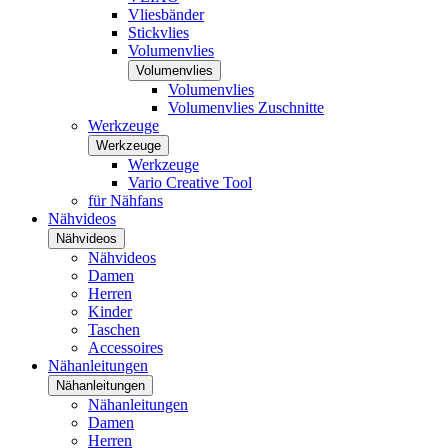
Vliesbänder
Stickvlies
Volumenvlies
Volumenvlies
Volumenvlies
Volumenvlies Zuschnitte
Werkzeuge
Werkzeuge
Werkzeuge
Vario Creative Tool
für Nähfans
Nähvideos
Nähvideos
Nähvideos
Damen
Herren
Kinder
Taschen
Accessoires
Nähanleitungen
Nähanleitungen
Nähanleitungen
Damen
Herren