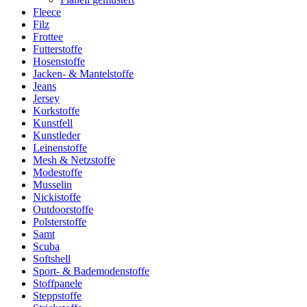
Fleece
Filz
Frottee
Futterstoffe
Hosenstoffe
Jacken- & Mantelstoffe
Jeans
Jersey
Korkstoffe
Kunstfell
Kunstleder
Leinenstoffe
Mesh & Netzstoffe
Modestoffe
Musselin
Nickistoffe
Outdoorstoffe
Polsterstoffe
Samt
Scuba
Softshell
Sport- & Bademodenstoffe
Stoffpanele
Steppstoffe