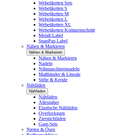
Webetiketten Sets
Webetiketten S
Webetiketten M
Webetiketten L
Webetiketten XL
Webetiketten Konturenschnitt
Metall-Label
SnapPap Label
Nähen & Markieren
Nähen & Markieren
Nähen & Markieren
Nadeln
Nähmaschinennadeln
Maßbänder & Lineale
Stifte & Kreide
Nähfäden
Nähfäden
Nähfäden
Allesnäher
Elastische Nähfäden
Overlockgarn
Zierstichfäden
Garn-Sets
Nieten & Ösen
Reißverschlüsse