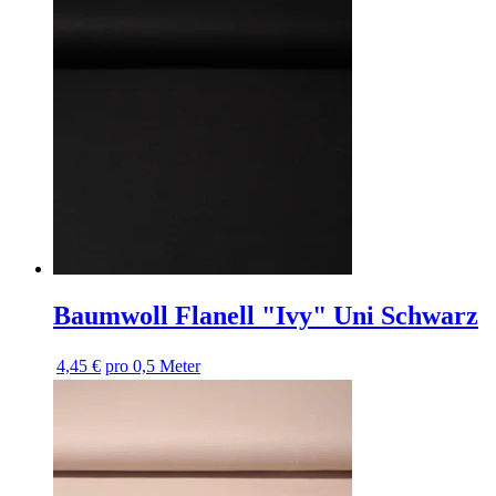
Baumwoll Flanell "Ivy" Uni Schwarz
4,45 €
pro 0,5 Meter