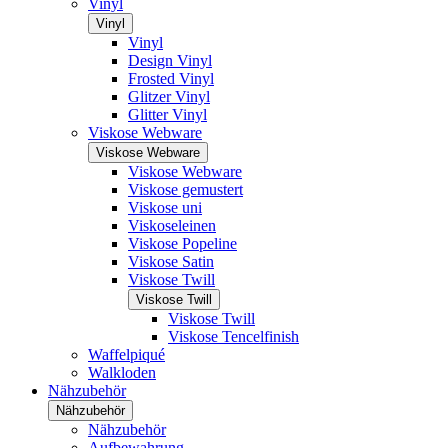
Vinyl
Vinyl
Vinyl
Design Vinyl
Frosted Vinyl
Glitzer Vinyl
Glitter Vinyl
Viskose Webware
Viskose Webware
Viskose Webware
Viskose gemustert
Viskose uni
Viskoseleinen
Viskose Popeline
Viskose Satin
Viskose Twill
Viskose Twill
Viskose Twill
Viskose Tencelfinish
Waffelpiqué
Walkloden
Nähzubehör
Nähzubehör
Nähzubehör
Aufbewahrung