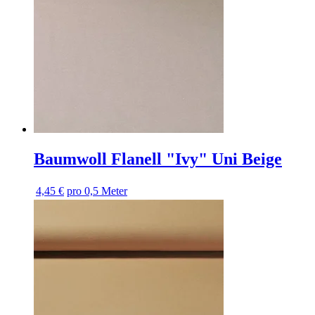
Baumwoll Flanell "Ivy" Uni Beige
4,45 €
pro 0,5 Meter