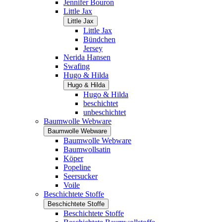
Jennifer Bouron
Little Jax
Little Jax
Little Jax
Bündchen
Jersey
Nerida Hansen
Swafing
Hugo & Hilda
Hugo & Hilda
Hugo & Hilda
beschichtet
unbeschichtet
Baumwolle Webware
Baumwolle Webware
Baumwolle Webware
Baumwollsatin
Köper
Popeline
Seersucker
Voile
Beschichtete Stoffe
Beschichtete Stoffe
Beschichtete Stoffe