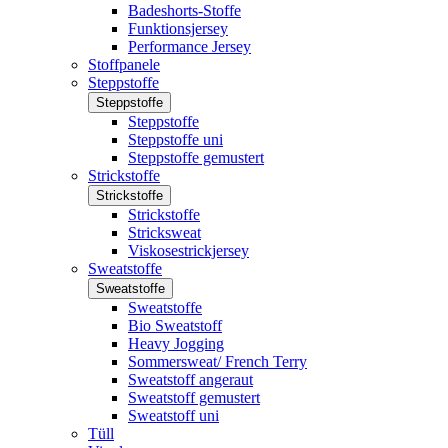
Badeshorts-Stoffe
Funktionsjersey
Performance Jersey
Stoffpanele
Steppstoffe
Steppstoffe
Steppstoffe
Steppstoffe uni
Steppstoffe gemustert
Strickstoffe
Strickstoffe
Strickstoffe
Stricksweat
Viskosestrickjersey
Sweatstoffe
Sweatstoffe
Sweatstoffe
Bio Sweatstoff
Heavy Jogging
Sommersweat/ French Terry
Sweatstoff angeraut
Sweatstoff gemustert
Sweatstoff uni
Tüll