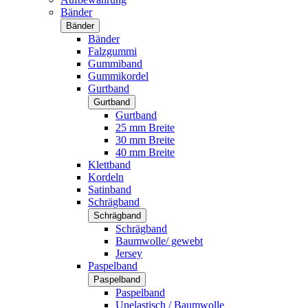
Bänder
Bänder
Bänder
Falzgummi
Gummiband
Gummikordel
Gurtband
Gurtband
Gurtband
25 mm Breite
30 mm Breite
40 mm Breite
Klettband
Kordeln
Satinband
Schrägband
Schrägband
Schrägband
Baumwolle/ gewebt
Jersey
Paspelband
Paspelband
Paspelband
Unelastisch / Baumwolle