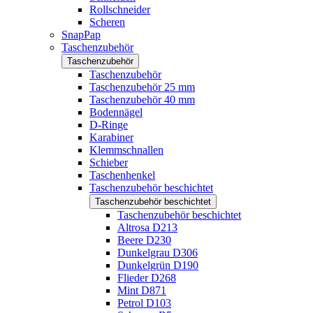
Rollschneider
Scheren
SnapPap
Taschenzubehör
Taschenzubehör
Taschenzubehör
Taschenzubehör 25 mm
Taschenzubehör 40 mm
Bodennägel
D-Ringe
Karabiner
Klemmschnallen
Schieber
Taschenhenkel
Taschenzubehör beschichtet
Taschenzubehör beschichtet
Taschenzubehör beschichtet
Altrosa D213
Beere D230
Dunkelgrau D306
Dunkelgrün D190
Flieder D268
Mint D871
Petrol D103