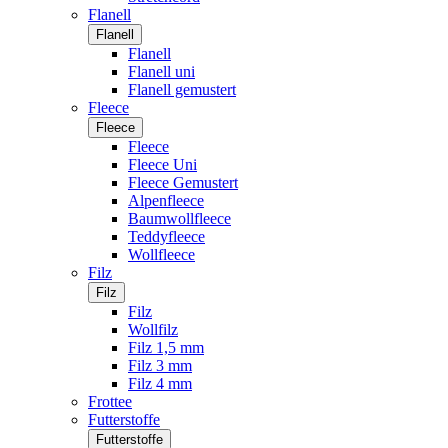
Flanell
Flanell
Flanell
Flanell uni
Flanell gemustert
Fleece
Fleece
Fleece
Fleece Uni
Fleece Gemustert
Alpenfleece
Baumwollfleece
Teddyfleece
Wollfleece
Filz
Filz
Filz
Wollfilz
Filz 1,5 mm
Filz 3 mm
Filz 4 mm
Frottee
Futterstoffe
Futterstoffe