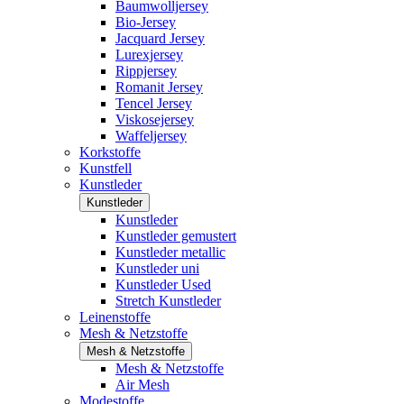
Baumwolljersey
Bio-Jersey
Jacquard Jersey
Lurexjersey
Rippjersey
Romanit Jersey
Tencel Jersey
Viskosejersey
Waffeljersey
Korkstoffe
Kunstfell
Kunstleder
Kunstleder
Kunstleder
Kunstleder gemustert
Kunstleder metallic
Kunstleder uni
Kunstleder Used
Stretch Kunstleder
Leinenstoffe
Mesh & Netzstoffe
Mesh & Netzstoffe
Mesh & Netzstoffe
Air Mesh
Modestoffe