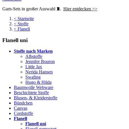
Garn-Sets in großer Auswahl 🧵
Hier entdecken >>
<
Startseite
<
Stoffe
<
Flanell
Flanell uni
Stoffe nach Marken
Albstoffe
Jennifer Bouron
Little Jax
Nerida Hansen
Swafing
Hugo & Hilda
Baumwolle Webware
Beschichtete Stoffe
Blusen- & Kleiderstoffe
Bündchen
Canvas
Cordstoffe
Flanell
Flanell uni
Flanell gemustert