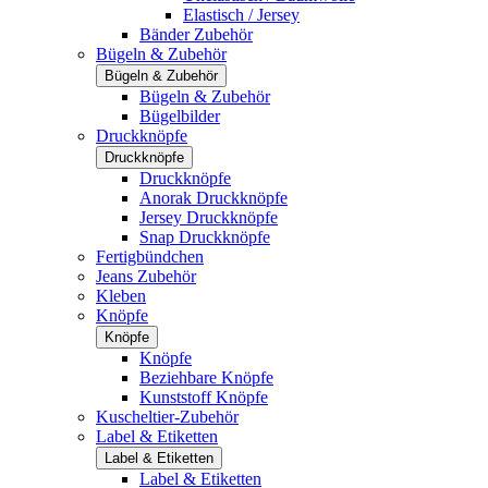
Elastisch / Jersey
Bänder Zubehör
Bügeln & Zubehör
Bügeln & Zubehör
Bügeln & Zubehör
Bügelbilder
Druckknöpfe
Druckknöpfe
Druckknöpfe
Anorak Druckknöpfe
Jersey Druckknöpfe
Snap Druckknöpfe
Fertigbündchen
Jeans Zubehör
Kleben
Knöpfe
Knöpfe
Knöpfe
Beziehbare Knöpfe
Kunststoff Knöpfe
Kuscheltier-Zubehör
Label & Etiketten
Label & Etiketten
Label & Etiketten