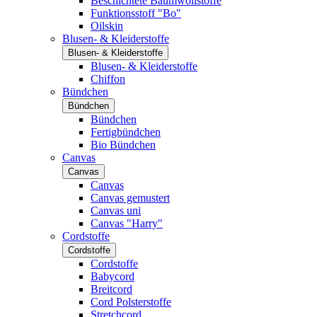
Beschichtete Baumwollstoffe
Funktionsstoff "Bo"
Oilskin
Blusen- & Kleiderstoffe
Blusen- & Kleiderstoffe
Blusen- & Kleiderstoffe
Chiffon
Bündchen
Bündchen
Bündchen
Fertigbündchen
Bio Bündchen
Canvas
Canvas
Canvas
Canvas gemustert
Canvas uni
Canvas "Harry"
Cordstoffe
Cordstoffe
Cordstoffe
Babycord
Breitcord
Cord Polsterstoffe
Stretchcord