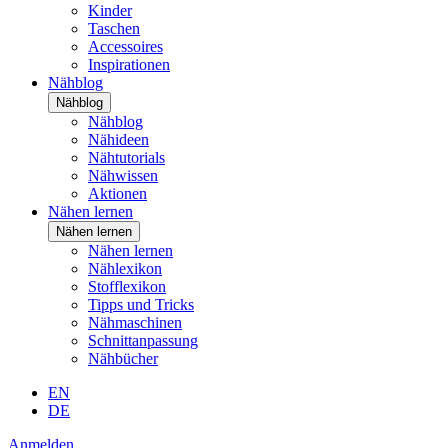
Kinder
Taschen
Accessoires
Inspirationen
Nähblog
Nähblog
Nähblog
Nähideen
Nähtutorials
Nähwissen
Aktionen
Nähen lernen
Nähen lernen
Nähen lernen
Nählexikon
Stofflexikon
Tipps und Tricks
Nähmaschinen
Schnittanpassung
Nähbücher
EN
DE
Anmelden