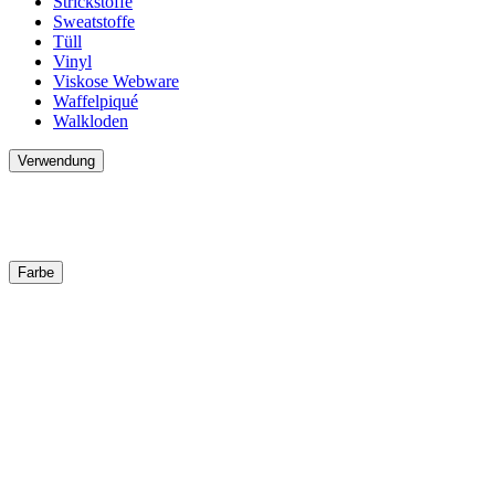
Strickstoffe
Sweatstoffe
Tüll
Vinyl
Viskose Webware
Waffelpiqué
Walkloden
Verwendung
Farbe