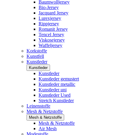
Baumwolljersey
Bio-Jersey
Jacquard Jersey
Lurexjersey
Rippjersey
Romanit Jersey
Tencel Jersey
Viskosejersey
Waffeljersey
Korkstoffe
Kunstfell
Kunstleder
Kunstleder
Kunstleder
Kunstleder gemustert
Kunstleder metallic
Kunstleder uni
Kunstleder Used
Stretch Kunstleder
Leinenstoffe
Mesh & Netzstoffe
Mesh & Netzstoffe
Mesh & Netzstoffe
Air Mesh
Modestoffe