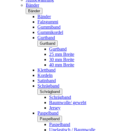
Bänder
Bänder
Bänder
Falzgummi
Gummiband
Gummikordel
Gurtband
Gurtband
Gurtband
25 mm Breite
30 mm Breite
40 mm Breite
Klettband
Kordeln
Satinband
Schrägband
Schrägband
Schrägband
Baumwolle/ gewebt
Jersey
Paspelband
Paspelband
Paspelband
Unelastisch / Baumwolle