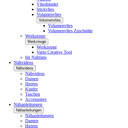
Vliesbänder
Stickvlies
Volumenvlies
Volumenvlies
Volumenvlies
Volumenvlies Zuschnitte
Werkzeuge
Werkzeuge
Werkzeuge
Vario Creative Tool
für Nähfans
Nähvideos
Nähvideos
Nähvideos
Damen
Herren
Kinder
Taschen
Accessoires
Nähanleitungen
Nähanleitungen
Nähanleitungen
Damen
Herren