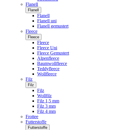
Flanell
Flanell
Flanell
Flanell uni
Flanell gemustert
Fleece
Fleece
Fleece
Fleece Uni
Fleece Gemustert
Alpenfleece
Baumwollfleece
Teddyfleece
Wollfleece
Filz
Filz
Filz
Wollfilz
Filz 1,5 mm
Filz 3 mm
Filz 4 mm
Frottee
Futterstoffe
Futterstoffe