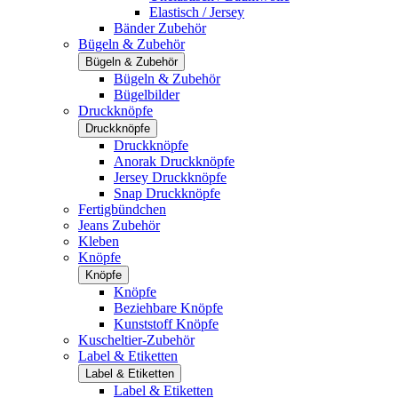
Elastisch / Jersey
Bänder Zubehör
Bügeln & Zubehör
Bügeln & Zubehör
Bügeln & Zubehör
Bügelbilder
Druckknöpfe
Druckknöpfe
Druckknöpfe
Anorak Druckknöpfe
Jersey Druckknöpfe
Snap Druckknöpfe
Fertigbündchen
Jeans Zubehör
Kleben
Knöpfe
Knöpfe
Knöpfe
Beziehbare Knöpfe
Kunststoff Knöpfe
Kuscheltier-Zubehör
Label & Etiketten
Label & Etiketten
Label & Etiketten