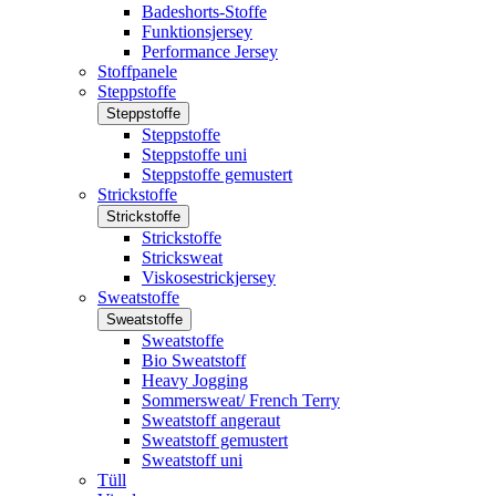
Badeshorts-Stoffe
Funktionsjersey
Performance Jersey
Stoffpanele
Steppstoffe
Steppstoffe
Steppstoffe
Steppstoffe uni
Steppstoffe gemustert
Strickstoffe
Strickstoffe
Strickstoffe
Stricksweat
Viskosestrickjersey
Sweatstoffe
Sweatstoffe
Sweatstoffe
Bio Sweatstoff
Heavy Jogging
Sommersweat/ French Terry
Sweatstoff angeraut
Sweatstoff gemustert
Sweatstoff uni
Tüll