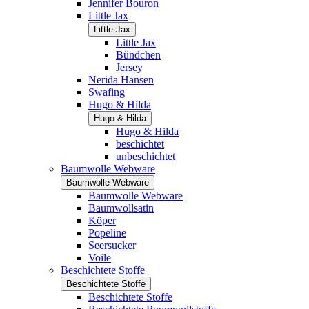
Jennifer Bouron
Little Jax
Little Jax
Little Jax
Bündchen
Jersey
Nerida Hansen
Swafing
Hugo & Hilda
Hugo & Hilda
Hugo & Hilda
beschichtet
unbeschichtet
Baumwolle Webware
Baumwolle Webware
Baumwolle Webware
Baumwollsatin
Köper
Popeline
Seersucker
Voile
Beschichtete Stoffe
Beschichtete Stoffe
Beschichtete Stoffe