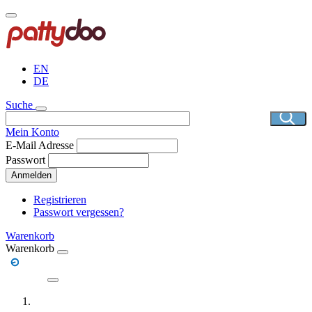
Direkt
zum
Inhalt
EN
DE
Suche
Mein Konto
E-Mail Adresse
Passwort
Anmelden
Registrieren
Passwort vergessen?
Warenkorb
Warenkorb