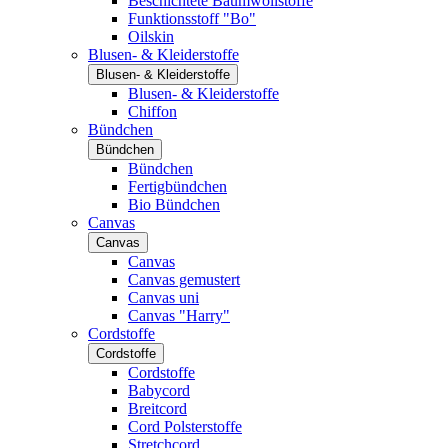
Beschichtete Baumwollstoffe
Funktionsstoff "Bo"
Oilskin
Blusen- & Kleiderstoffe
Blusen- & Kleiderstoffe
Blusen- & Kleiderstoffe
Chiffon
Bündchen
Bündchen
Bündchen
Fertigbündchen
Bio Bündchen
Canvas
Canvas
Canvas
Canvas gemustert
Canvas uni
Canvas "Harry"
Cordstoffe
Cordstoffe
Cordstoffe
Babycord
Breitcord
Cord Polsterstoffe
Stretchcord