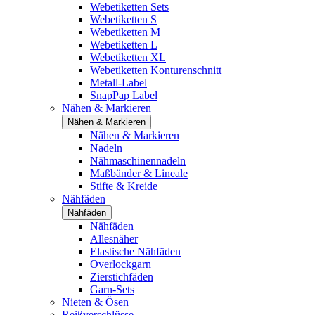
Webetiketten Sets
Webetiketten S
Webetiketten M
Webetiketten L
Webetiketten XL
Webetiketten Konturenschnitt
Metall-Label
SnapPap Label
Nähen & Markieren
Nähen & Markieren
Nähen & Markieren
Nadeln
Nähmaschinennadeln
Maßbänder & Lineale
Stifte & Kreide
Nähfäden
Nähfäden
Nähfäden
Allesnäher
Elastische Nähfäden
Overlockgarn
Zierstichfäden
Garn-Sets
Nieten & Ösen
Reißverschlüsse