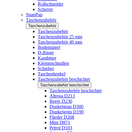
Rollschneider
Scheren
SnapPap
Taschenzubehör
Taschenzubehör
Taschenzubehör
Taschenzubehör 25 mm
Taschenzubehör 40 mm
Bodennägel
D-Ringe
Karabiner
Klemmschnallen
Schieber
Taschenhenkel
Taschenzubehör beschichtet
Taschenzubehör beschichtet
Taschenzubehör beschichtet
Altrosa D213
Beere D230
Dunkelgrau D306
Dunkelgrün D190
Flieder D268
Mint D871
Petrol D103