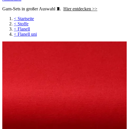
Garn-Sets in großer Auswahl 🧵
Hier entdecken >>
<
Startseite
<
Stoffe
<
Flanell
<
Flanell uni