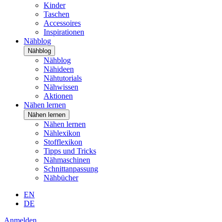
Kinder
Taschen
Accessoires
Inspirationen
Nähblog
Nähblog
Nähblog
Nähideen
Nähtutorials
Nähwissen
Aktionen
Nähen lernen
Nähen lernen
Nähen lernen
Nählexikon
Stofflexikon
Tipps und Tricks
Nähmaschinen
Schnittanpassung
Nähbücher
EN
DE
Anmelden