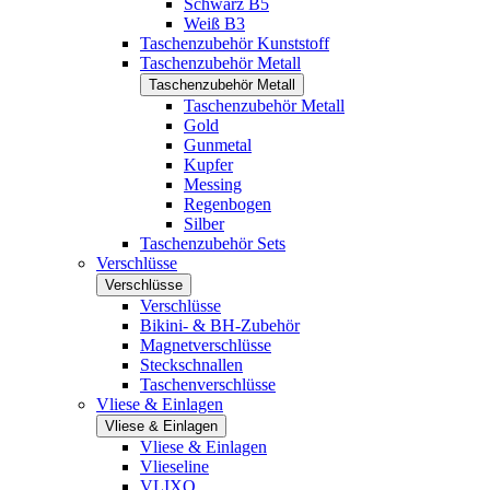
Schwarz B5
Weiß B3
Taschenzubehör Kunststoff
Taschenzubehör Metall
Taschenzubehör Metall
Taschenzubehör Metall
Gold
Gunmetal
Kupfer
Messing
Regenbogen
Silber
Taschenzubehör Sets
Verschlüsse
Verschlüsse
Verschlüsse
Bikini- & BH-Zubehör
Magnetverschlüsse
Steckschnallen
Taschenverschlüsse
Vliese & Einlagen
Vliese & Einlagen
Vliese & Einlagen
Vlieseline
VLIXO