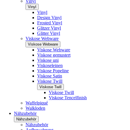
Vinyl
Vinyl
Vinyl
Design Vinyl
Frosted Vinyl
Glitzer Vinyl
Glitter Vinyl
Viskose Webware
Viskose Webware
Viskose Webware
Viskose gemustert
Viskose uni
Viskoseleinen
Viskose Popeline
Viskose Satin
Viskose Twill
Viskose Twill
Viskose Twill
Viskose Tencelfinish
Waffelpiqué
Walkloden
Nähzubehör
Nähzubehör
Nähzubehör
Aufbewahrung