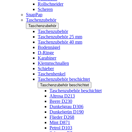
Rollschneider
Scheren
SnapPap
Taschenzubehör
Taschenzubehör
Taschenzubehör
Taschenzubehör 25 mm
Taschenzubehör 40 mm
Bodennägel
D-Ringe
Karabiner
Klemmschnallen
Schieber
Taschenhenkel
Taschenzubehör beschichtet
Taschenzubehör beschichtet
Taschenzubehör beschichtet
Altrosa D213
Beere D230
Dunkelgrau D306
Dunkelgrün D190
Flieder D268
Mint D871
Petrol D103