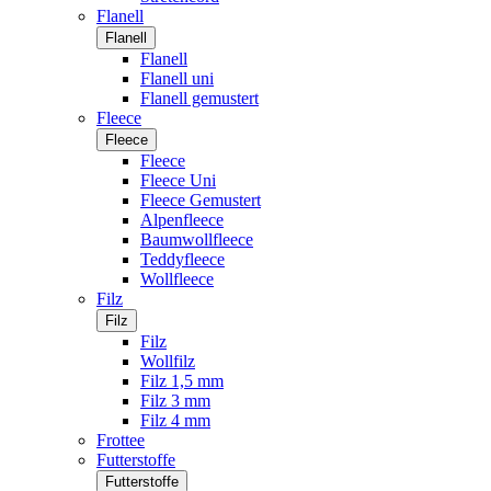
Flanell
Flanell
Flanell
Flanell uni
Flanell gemustert
Fleece
Fleece
Fleece
Fleece Uni
Fleece Gemustert
Alpenfleece
Baumwollfleece
Teddyfleece
Wollfleece
Filz
Filz
Filz
Wollfilz
Filz 1,5 mm
Filz 3 mm
Filz 4 mm
Frottee
Futterstoffe
Futterstoffe