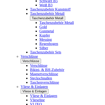
Schwarz B5
Weiß B3
Taschenzubehör Kunststoff
Taschenzubehör Metall
Taschenzubehör Metall
Taschenzubehör Metall
Gold
Gunmetal
Kupfer
Messing
Regenbogen
Silber
Taschenzubehör Sets
Verschlüsse
Verschlüsse
Verschlüsse
Bikini- & BH-Zubehör
Magnetverschlüsse
Steckschnallen
Taschenverschlüsse
Vliese & Einlagen
Vliese & Einlagen
Vliese & Einlagen
Vlieseline
VLIXO