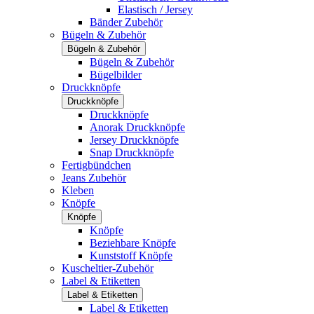
Elastisch / Jersey
Bänder Zubehör
Bügeln & Zubehör
Bügeln & Zubehör
Bügeln & Zubehör
Bügelbilder
Druckknöpfe
Druckknöpfe
Druckknöpfe
Anorak Druckknöpfe
Jersey Druckknöpfe
Snap Druckknöpfe
Fertigbündchen
Jeans Zubehör
Kleben
Knöpfe
Knöpfe
Knöpfe
Beziehbare Knöpfe
Kunststoff Knöpfe
Kuscheltier-Zubehör
Label & Etiketten
Label & Etiketten
Label & Etiketten