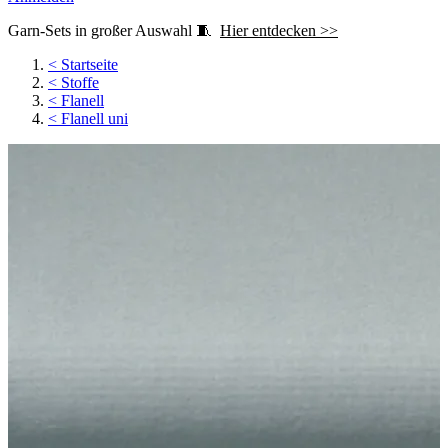
Garn-Sets in großer Auswahl 🧵
Hier entdecken >>
<
Startseite
<
Stoffe
<
Flanell
<
Flanell uni