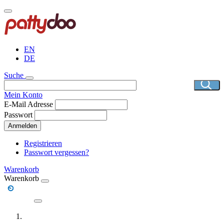
Direkt
zum
Inhalt
EN
DE
Suche
Mein Konto
E-Mail Adresse
Passwort
Anmelden
Registrieren
Passwort vergessen?
Warenkorb
Warenkorb