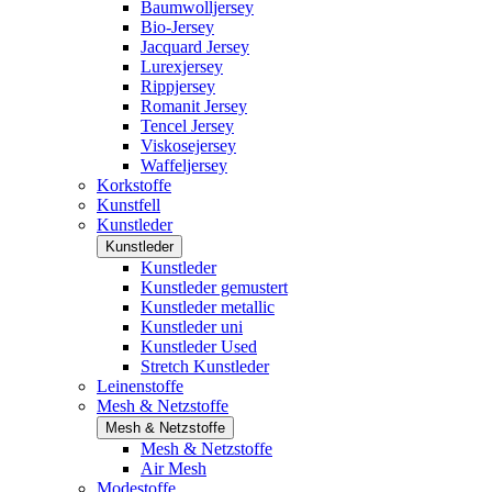
Baumwolljersey
Bio-Jersey
Jacquard Jersey
Lurexjersey
Rippjersey
Romanit Jersey
Tencel Jersey
Viskosejersey
Waffeljersey
Korkstoffe
Kunstfell
Kunstleder
Kunstleder
Kunstleder
Kunstleder gemustert
Kunstleder metallic
Kunstleder uni
Kunstleder Used
Stretch Kunstleder
Leinenstoffe
Mesh & Netzstoffe
Mesh & Netzstoffe
Mesh & Netzstoffe
Air Mesh
Modestoffe