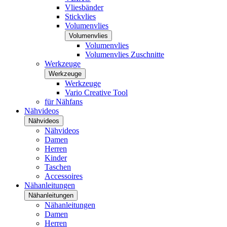
Vliesbänder
Stickvlies
Volumenvlies
Volumenvlies
Volumenvlies
Volumenvlies Zuschnitte
Werkzeuge
Werkzeuge
Werkzeuge
Vario Creative Tool
für Nähfans
Nähvideos
Nähvideos
Nähvideos
Damen
Herren
Kinder
Taschen
Accessoires
Nähanleitungen
Nähanleitungen
Nähanleitungen
Damen
Herren