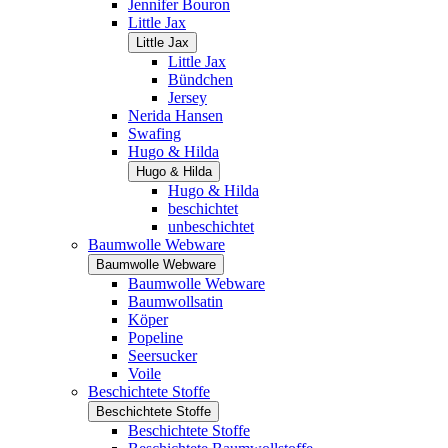
Jennifer Bouron
Little Jax
Little Jax
Little Jax
Bündchen
Jersey
Nerida Hansen
Swafing
Hugo & Hilda
Hugo & Hilda
Hugo & Hilda
beschichtet
unbeschichtet
Baumwolle Webware
Baumwolle Webware
Baumwolle Webware
Baumwollsatin
Köper
Popeline
Seersucker
Voile
Beschichtete Stoffe
Beschichtete Stoffe
Beschichtete Stoffe