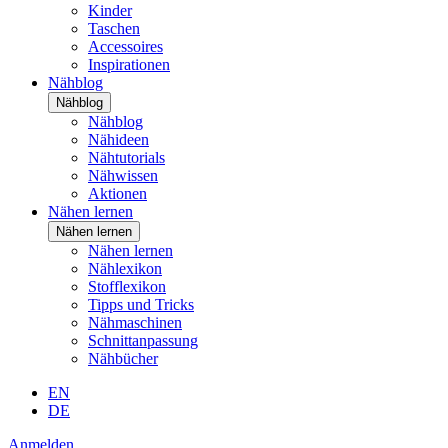
Kinder
Taschen
Accessoires
Inspirationen
Nähblog
Nähblog
Nähblog
Nähideen
Nähtutorials
Nähwissen
Aktionen
Nähen lernen
Nähen lernen
Nähen lernen
Nählexikon
Stofflexikon
Tipps und Tricks
Nähmaschinen
Schnittanpassung
Nähbücher
EN
DE
Anmelden