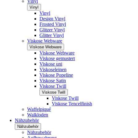
Vinyl
Vinyl
Vinyl
Design Vinyl
Frosted Vinyl
Glitzer Vinyl
Glitter Vinyl
Viskose Webware
Viskose Webware
Viskose Webware
Viskose gemustert
Viskose uni
Viskoseleinen
Viskose Popeline
Viskose Satin
Viskose Twill
Viskose Twill
Viskose Twill
Viskose Tencelfinish
Waffelpiqué
Walkloden
Nähzubehör
Nähzubehör
Nähzubehör
Aufbewahrung