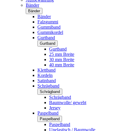
Bänder
Bänder
Bänder
Falzgummi
Gummiband
Gummikordel
Gurtband
Gurtband
Gurtband
25 mm Breite
30 mm Breite
40 mm Breite
Klettband
Kordeln
Satinband
Schrägband
Schrägband
Schrägband
Baumwolle/ gewebt
Jersey
Paspelband
Paspelband
Paspelband
Unelastisch / Baumwolle