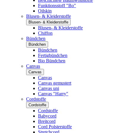
Beschichtete Baumwollstoffe
Funktionsstoff "Bo"
Oilskin
Blusen- & Kleiderstoffe
Blusen- & Kleiderstoffe
Blusen- & Kleiderstoffe
Chiffon
Bündchen
Bündchen
Bündchen
Fertigbündchen
Bio Bündchen
Canvas
Canvas
Canvas
Canvas gemustert
Canvas uni
Canvas "Harry"
Cordstoffe
Cordstoffe
Cordstoffe
Babycord
Breitcord
Cord Polsterstoffe
Stretchcord