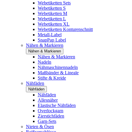
Webetiketten Sets
Webetiketten S
Webetiketten M
Webetiketten L
Webetiketten XL
Webetiketten Konturenschnitt
Metall-Label
SnapPap Label
Nähen & Markieren
Nähen & Markieren
Nähen & Markieren
Nadeln
Nähmaschinennadeln
Maßbänder & Lineale
Stifte & Kreide
Nähfäden
Nähfäden
Nähfäden
Allesnäher
Elastische Nähfäden
Overlockgarn
Zierstichfäden
Garn-Sets
Nieten & Ösen
Reißverschlüsse