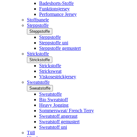
Badeshorts-Stoffe
Funktionsjersey
Performance Jersey
Stoffpanele
Steppstoffe
Steppstoffe
Steppstoffe
Steppstoffe uni
Steppstoffe gemustert
Strickstoffe
Strickstoffe
Strickstoffe
Stricksweat
Viskosestrickjersey
Sweatstoffe
Sweatstoffe
Sweatstoffe
Bio Sweatstoff
Heavy Jogging
Sommersweat/ French Terry
Sweatstoff angeraut
Sweatstoff gemustert
Sweatstoff uni
Tüll