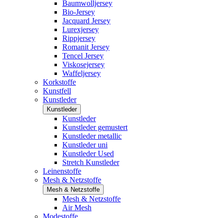
Baumwolljersey
Bio-Jersey
Jacquard Jersey
Lurexjersey
Rippjersey
Romanit Jersey
Tencel Jersey
Viskosejersey
Waffeljersey
Korkstoffe
Kunstfell
Kunstleder
Kunstleder
Kunstleder
Kunstleder gemustert
Kunstleder metallic
Kunstleder uni
Kunstleder Used
Stretch Kunstleder
Leinenstoffe
Mesh & Netzstoffe
Mesh & Netzstoffe
Mesh & Netzstoffe
Air Mesh
Modestoffe