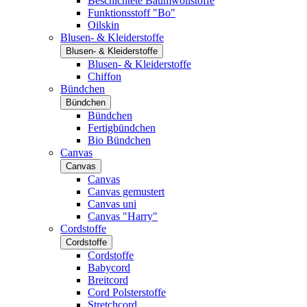
Beschichtete Baumwollstoffe
Funktionsstoff "Bo"
Oilskin
Blusen- & Kleiderstoffe
Blusen- & Kleiderstoffe
Blusen- & Kleiderstoffe
Chiffon
Bündchen
Bündchen
Bündchen
Fertigbündchen
Bio Bündchen
Canvas
Canvas
Canvas
Canvas gemustert
Canvas uni
Canvas "Harry"
Cordstoffe
Cordstoffe
Cordstoffe
Babycord
Breitcord
Cord Polsterstoffe
Stretchcord