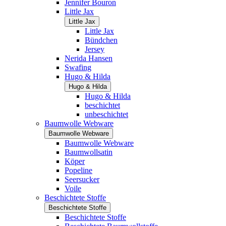
Jennifer Bouron
Little Jax
Little Jax
Little Jax
Bündchen
Jersey
Nerida Hansen
Swafing
Hugo & Hilda
Hugo & Hilda
Hugo & Hilda
beschichtet
unbeschichtet
Baumwolle Webware
Baumwolle Webware
Baumwolle Webware
Baumwollsatin
Köper
Popeline
Seersucker
Voile
Beschichtete Stoffe
Beschichtete Stoffe
Beschichtete Stoffe