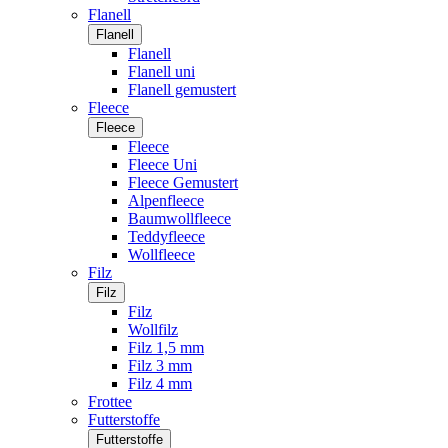
Flanell
Flanell
Flanell
Flanell uni
Flanell gemustert
Fleece
Fleece
Fleece
Fleece Uni
Fleece Gemustert
Alpenfleece
Baumwollfleece
Teddyfleece
Wollfleece
Filz
Filz
Filz
Wollfilz
Filz 1,5 mm
Filz 3 mm
Filz 4 mm
Frottee
Futterstoffe
Futterstoffe