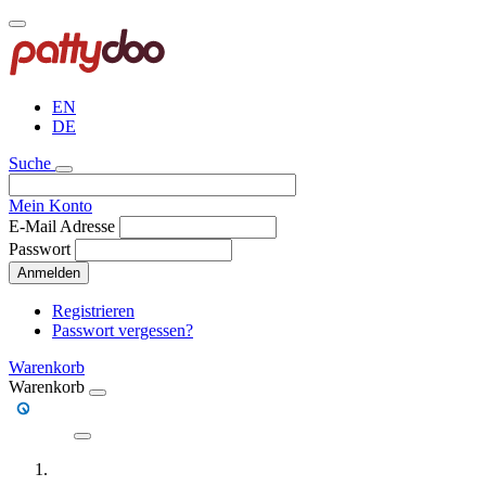
Direkt
zum
Inhalt
EN
DE
Suche
Mein Konto
E-Mail Adresse
Passwort
Anmelden
Registrieren
Passwort vergessen?
Warenkorb
Warenkorb