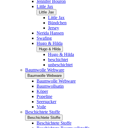
Jennifer Bouron
Little Jax
Little Jax
Little Jax
Bündchen
Jersey
Nerida Hansen
Swafing
Hugo & Hilda
Hugo & Hilda
Hugo & Hilda
beschichtet
unbeschichtet
Baumwolle Webware
Baumwolle Webware
Baumwolle Webware
Baumwollsatin
Köper
Popeline
Seersucker
Voile
Beschichtete Stoffe
Beschichtete Stoffe
Beschichtete Stoffe