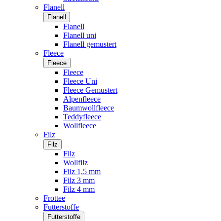
Flanell
Flanell
Flanell
Flanell uni
Flanell gemustert
Fleece
Fleece
Fleece
Fleece Uni
Fleece Gemustert
Alpenfleece
Baumwollfleece
Teddyfleece
Wollfleece
Filz
Filz
Filz
Wollfilz
Filz 1,5 mm
Filz 3 mm
Filz 4 mm
Frottee
Futterstoffe
Futterstoffe