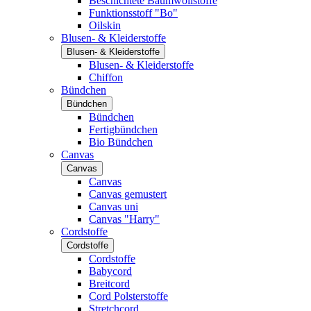
Beschichtete Baumwollstoffe
Funktionsstoff "Bo"
Oilskin
Blusen- & Kleiderstoffe
Blusen- & Kleiderstoffe
Blusen- & Kleiderstoffe
Chiffon
Bündchen
Bündchen
Bündchen
Fertigbündchen
Bio Bündchen
Canvas
Canvas
Canvas
Canvas gemustert
Canvas uni
Canvas "Harry"
Cordstoffe
Cordstoffe
Cordstoffe
Babycord
Breitcord
Cord Polsterstoffe
Stretchcord