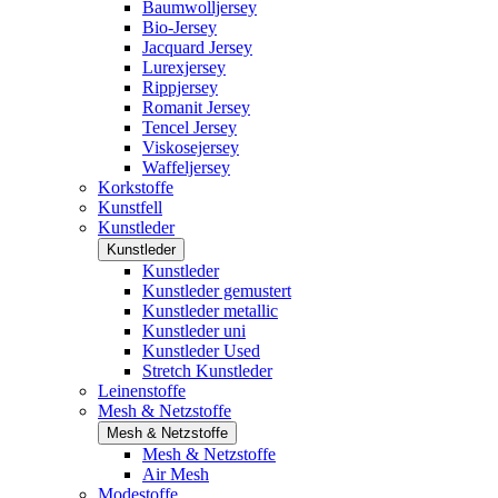
Baumwolljersey
Bio-Jersey
Jacquard Jersey
Lurexjersey
Rippjersey
Romanit Jersey
Tencel Jersey
Viskosejersey
Waffeljersey
Korkstoffe
Kunstfell
Kunstleder
Kunstleder
Kunstleder
Kunstleder gemustert
Kunstleder metallic
Kunstleder uni
Kunstleder Used
Stretch Kunstleder
Leinenstoffe
Mesh & Netzstoffe
Mesh & Netzstoffe
Mesh & Netzstoffe
Air Mesh
Modestoffe