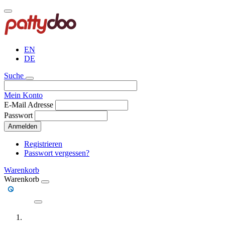
Direkt
zum
Inhalt
EN
DE
Suche
Mein Konto
E-Mail Adresse
Passwort
Anmelden
Registrieren
Passwort vergessen?
Warenkorb
Warenkorb