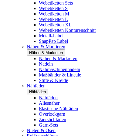
Webetiketten Sets
Webetiketten S
Webetiketten M
Webetiketten L
Webetiketten XL
Webetiketten Konturenschnitt
Metall-Label
SnapPap Label
Nähen & Markieren
Nähen & Markieren
Nähen & Markieren
Nadeln
Nähmaschinennadeln
Maßbänder & Lineale
Stifte & Kreide
Nähfäden
Nähfäden
Nähfäden
Allesnäher
Elastische Nähfäden
Overlockgarn
Zierstichfäden
Garn-Sets
Nieten & Ösen
Reißverschlüsse