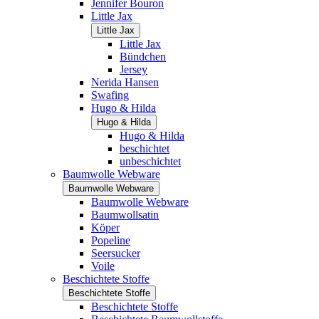
Jennifer Bouron
Little Jax
Little Jax
Little Jax
Bündchen
Jersey
Nerida Hansen
Swafing
Hugo & Hilda
Hugo & Hilda
Hugo & Hilda
beschichtet
unbeschichtet
Baumwolle Webware
Baumwolle Webware
Baumwolle Webware
Baumwollsatin
Köper
Popeline
Seersucker
Voile
Beschichtete Stoffe
Beschichtete Stoffe
Beschichtete Stoffe