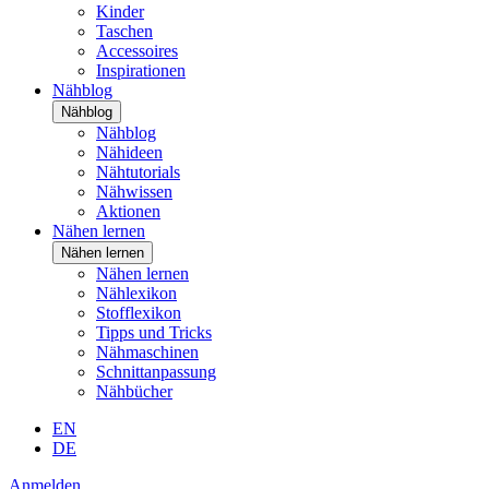
Kinder
Taschen
Accessoires
Inspirationen
Nähblog
Nähblog
Nähblog
Nähideen
Nähtutorials
Nähwissen
Aktionen
Nähen lernen
Nähen lernen
Nähen lernen
Nählexikon
Stofflexikon
Tipps und Tricks
Nähmaschinen
Schnittanpassung
Nähbücher
EN
DE
Anmelden