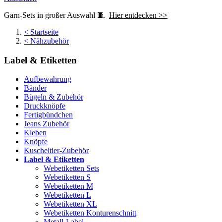
Garn-Sets in großer Auswahl 🧵
Hier entdecken >>
<
Startseite
<
Nähzubehör
Label & Etiketten
Aufbewahrung
Bänder
Bügeln & Zubehör
Druckknöpfe
Fertigbündchen
Jeans Zubehör
Kleben
Knöpfe
Kuscheltier-Zubehör
Label & Etiketten
Webetiketten Sets
Webetiketten S
Webetiketten M
Webetiketten L
Webetiketten XL
Webetiketten Konturenschnitt
Metall-Label