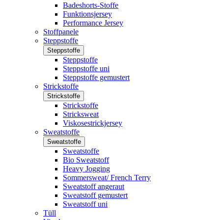
Badeshorts-Stoffe
Funktionsjersey
Performance Jersey
Stoffpanele
Steppstoffe
Steppstoffe
Steppstoffe
Steppstoffe uni
Steppstoffe gemustert
Strickstoffe
Strickstoffe
Strickstoffe
Stricksweat
Viskosestrickjersey
Sweatstoffe
Sweatstoffe
Sweatstoffe
Bio Sweatstoff
Heavy Jogging
Sommersweat/ French Terry
Sweatstoff angeraut
Sweatstoff gemustert
Sweatstoff uni
Tüll