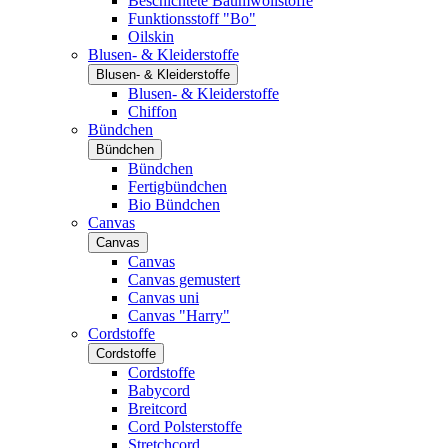
Beschichtete Baumwollstoffe
Funktionsstoff "Bo"
Oilskin
Blusen- & Kleiderstoffe
Blusen- & Kleiderstoffe
Blusen- & Kleiderstoffe
Chiffon
Bündchen
Bündchen
Bündchen
Fertigbündchen
Bio Bündchen
Canvas
Canvas
Canvas
Canvas gemustert
Canvas uni
Canvas "Harry"
Cordstoffe
Cordstoffe
Cordstoffe
Babycord
Breitcord
Cord Polsterstoffe
Stretchcord