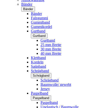
Bänder
Bänder
Bänder
Falzgummi
Gummiband
Gummikordel
Gurtband
Gurtband
Gurtband
25 mm Breite
30 mm Breite
40 mm Breite
Klettband
Kordeln
Satinband
Schrägband
Schrägband
Schrägband
Baumwolle/ gewebt
Jersey
Paspelband
Paspelband
Paspelband
Unelastisch / Baumwolle