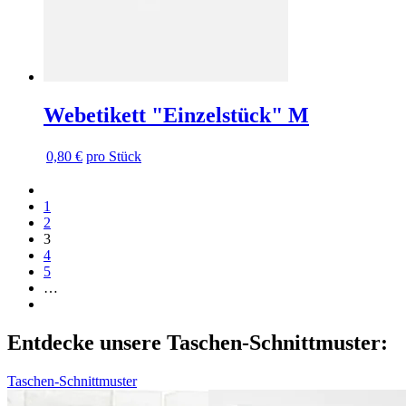
Webetikett "Einzelstück" M
0,80 €
pro Stück
Vorherige
Vorherige
Seite
Seite
Seite
1
Seite
2
3
Seite
4
Seite
5
…
Nächste
Nächste
Seite
Seite
Entdecke unsere Taschen-Schnittmuster:
Taschen-Schnittmuster