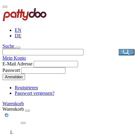
Direkt
zum
Inhalt
EN
DE
Suche
Mein Konto
E-Mail Adresse
Passwort
Anmelden
Registrieren
Passwort vergessen?
Warenkorb
Warenkorb