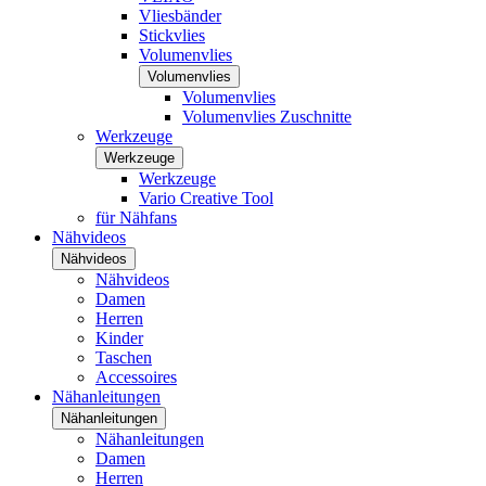
Vliesbänder
Stickvlies
Volumenvlies
Volumenvlies
Volumenvlies
Volumenvlies Zuschnitte
Werkzeuge
Werkzeuge
Werkzeuge
Vario Creative Tool
für Nähfans
Nähvideos
Nähvideos
Nähvideos
Damen
Herren
Kinder
Taschen
Accessoires
Nähanleitungen
Nähanleitungen
Nähanleitungen
Damen
Herren