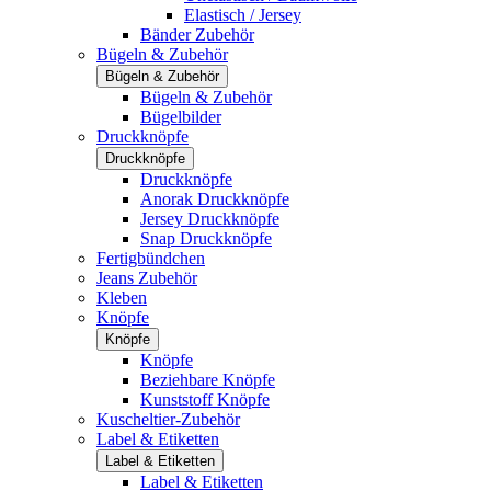
Elastisch / Jersey
Bänder Zubehör
Bügeln & Zubehör
Bügeln & Zubehör
Bügeln & Zubehör
Bügelbilder
Druckknöpfe
Druckknöpfe
Druckknöpfe
Anorak Druckknöpfe
Jersey Druckknöpfe
Snap Druckknöpfe
Fertigbündchen
Jeans Zubehör
Kleben
Knöpfe
Knöpfe
Knöpfe
Beziehbare Knöpfe
Kunststoff Knöpfe
Kuscheltier-Zubehör
Label & Etiketten
Label & Etiketten
Label & Etiketten