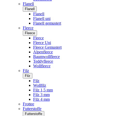
Flanell
Flanell
Flanell
Flanell uni
Flanell gemustert
Fleece
Fleece
Fleece
Fleece Uni
Fleece Gemustert
Alpenfleece
Baumwollfleece
Teddyfleece
Wollfleece
Filz
Filz
Filz
Wollfilz
Filz 1,5 mm
Filz 3 mm
Filz 4 mm
Frottee
Futterstoffe
Futterstoffe