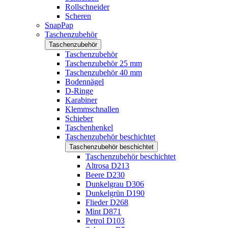
Rollschneider
Scheren
SnapPap
Taschenzubehör
Taschenzubehör
Taschenzubehör
Taschenzubehör 25 mm
Taschenzubehör 40 mm
Bodennägel
D-Ringe
Karabiner
Klemmschnallen
Schieber
Taschenhenkel
Taschenzubehör beschichtet
Taschenzubehör beschichtet
Taschenzubehör beschichtet
Altrosa D213
Beere D230
Dunkelgrau D306
Dunkelgrün D190
Flieder D268
Mint D871
Petrol D103