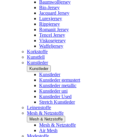
Baumwolljersey
Bio-Jersey
Jacquard Jersey
Lurexjersey
Rippjersey
Romanit Jersey
Tencel Jersey
Viskosejersey
Waffeljersey
Korkstoffe
Kunstfell
Kunstleder
Kunstleder
Kunstleder
Kunstleder gemustert
Kunstleder metallic
Kunstleder uni
Kunstleder Used
Stretch Kunstleder
Leinenstoffe
Mesh & Netzstoffe
Mesh & Netzstoffe
Mesh & Netzstoffe
Air Mesh
Modestoffe