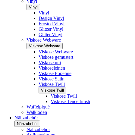
Vinyl
Vinyl
Vinyl
Design Vinyl
Frosted Vinyl
Glitzer Vinyl
Glitter Vinyl
Viskose Webware
Viskose Webware
Viskose Webware
Viskose gemustert
Viskose uni
Viskoseleinen
Viskose Popeline
Viskose Satin
Viskose Twill
Viskose Twill
Viskose Twill
Viskose Tencelfinish
Waffelpiqué
Walkloden
Nähzubehör
Nähzubehör
Nähzubehör
Aufbewahrung