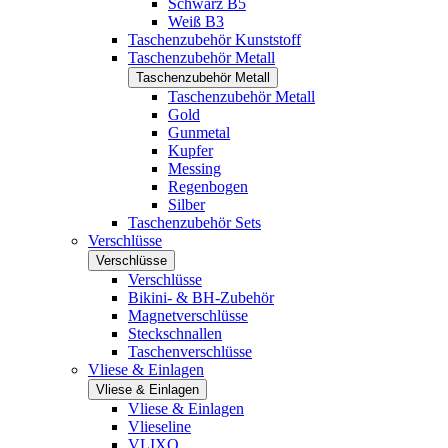
Schwarz B5
Weiß B3
Taschenzubehör Kunststoff
Taschenzubehör Metall
Taschenzubehör Metall
Taschenzubehör Metall
Gold
Gunmetal
Kupfer
Messing
Regenbogen
Silber
Taschenzubehör Sets
Verschlüsse
Verschlüsse
Verschlüsse
Bikini- & BH-Zubehör
Magnetverschlüsse
Steckschnallen
Taschenverschlüsse
Vliese & Einlagen
Vliese & Einlagen
Vliese & Einlagen
Vlieseline
VLIXO