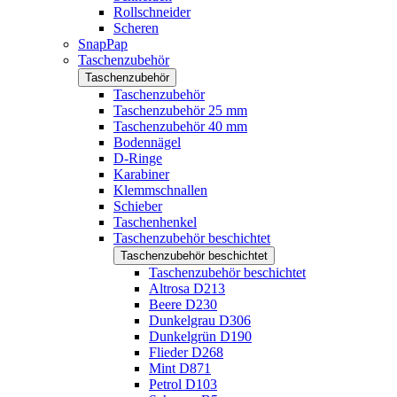
Rollschneider
Scheren
SnapPap
Taschenzubehör
Taschenzubehör
Taschenzubehör
Taschenzubehör 25 mm
Taschenzubehör 40 mm
Bodennägel
D-Ringe
Karabiner
Klemmschnallen
Schieber
Taschenhenkel
Taschenzubehör beschichtet
Taschenzubehör beschichtet
Taschenzubehör beschichtet
Altrosa D213
Beere D230
Dunkelgrau D306
Dunkelgrün D190
Flieder D268
Mint D871
Petrol D103