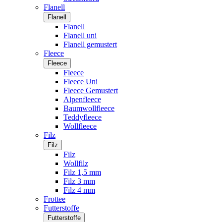
Flanell
Flanell
Flanell
Flanell uni
Flanell gemustert
Fleece
Fleece
Fleece
Fleece Uni
Fleece Gemustert
Alpenfleece
Baumwollfleece
Teddyfleece
Wollfleece
Filz
Filz
Filz
Wollfilz
Filz 1,5 mm
Filz 3 mm
Filz 4 mm
Frottee
Futterstoffe
Futterstoffe