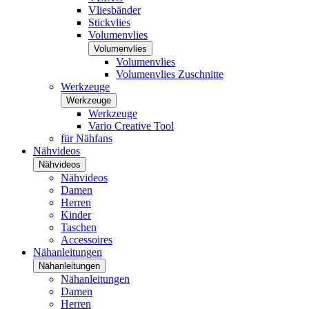
Vliesbänder
Stickvlies
Volumenvlies
Volumenvlies
Volumenvlies
Volumenvlies Zuschnitte
Werkzeuge
Werkzeuge
Werkzeuge
Vario Creative Tool
für Nähfans
Nähvideos
Nähvideos
Nähvideos
Damen
Herren
Kinder
Taschen
Accessoires
Nähanleitungen
Nähanleitungen
Nähanleitungen
Damen
Herren