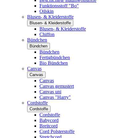
Beschichtete Baumwollstoffe
Funktionsstoff "Bo"
Oilskin
Blusen- & Kleiderstoffe
Blusen- & Kleiderstoffe
Blusen- & Kleiderstoffe
Chiffon
Bündchen
Bündchen
Bündchen
Fertigbündchen
Bio Bündchen
Canvas
Canvas
Canvas
Canvas gemustert
Canvas uni
Canvas "Harry"
Cordstoffe
Cordstoffe
Cordstoffe
Babycord
Breitcord
Cord Polsterstoffe
Stretchcord