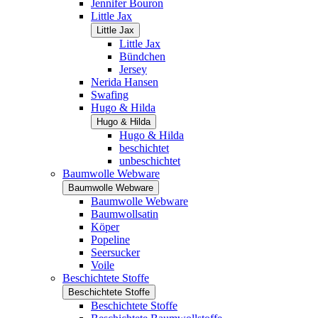
Jennifer Bouron
Little Jax
Little Jax
Little Jax
Bündchen
Jersey
Nerida Hansen
Swafing
Hugo & Hilda
Hugo & Hilda
Hugo & Hilda
beschichtet
unbeschichtet
Baumwolle Webware
Baumwolle Webware
Baumwolle Webware
Baumwollsatin
Köper
Popeline
Seersucker
Voile
Beschichtete Stoffe
Beschichtete Stoffe
Beschichtete Stoffe