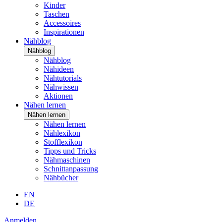
Kinder
Taschen
Accessoires
Inspirationen
Nähblog
Nähblog
Nähblog
Nähideen
Nähtutorials
Nähwissen
Aktionen
Nähen lernen
Nähen lernen
Nähen lernen
Nählexikon
Stofflexikon
Tipps und Tricks
Nähmaschinen
Schnittanpassung
Nähbücher
EN
DE
Anmelden