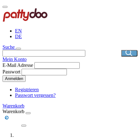
Direkt
zum
Inhalt
EN
DE
Suche
Mein Konto
E-Mail Adresse
Passwort
Anmelden
Registrieren
Passwort vergessen?
Warenkorb
Warenkorb