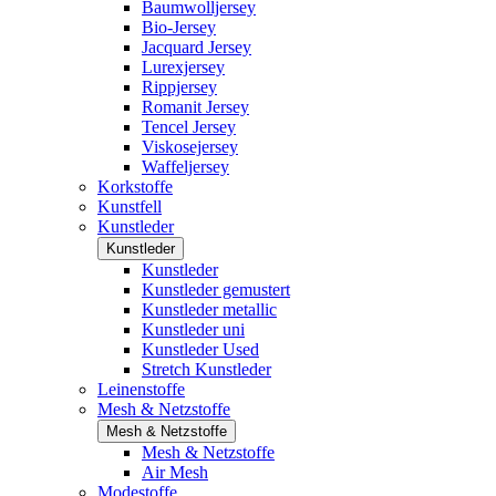
Baumwolljersey
Bio-Jersey
Jacquard Jersey
Lurexjersey
Rippjersey
Romanit Jersey
Tencel Jersey
Viskosejersey
Waffeljersey
Korkstoffe
Kunstfell
Kunstleder
Kunstleder
Kunstleder
Kunstleder gemustert
Kunstleder metallic
Kunstleder uni
Kunstleder Used
Stretch Kunstleder
Leinenstoffe
Mesh & Netzstoffe
Mesh & Netzstoffe
Mesh & Netzstoffe
Air Mesh
Modestoffe