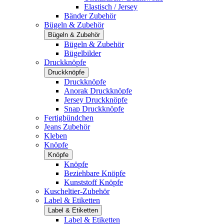
Elastisch / Jersey
Bänder Zubehör
Bügeln & Zubehör
Bügeln & Zubehör
Bügeln & Zubehör
Bügelbilder
Druckknöpfe
Druckknöpfe
Druckknöpfe
Anorak Druckknöpfe
Jersey Druckknöpfe
Snap Druckknöpfe
Fertigbündchen
Jeans Zubehör
Kleben
Knöpfe
Knöpfe
Knöpfe
Beziehbare Knöpfe
Kunststoff Knöpfe
Kuscheltier-Zubehör
Label & Etiketten
Label & Etiketten
Label & Etiketten