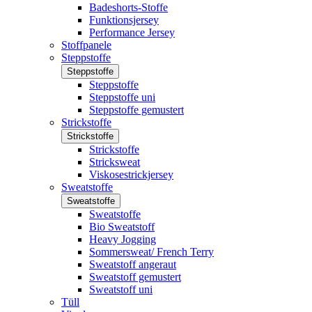
Badeshorts-Stoffe
Funktionsjersey
Performance Jersey
Stoffpanele
Steppstoffe
Steppstoffe
Steppstoffe
Steppstoffe uni
Steppstoffe gemustert
Strickstoffe
Strickstoffe
Strickstoffe
Stricksweat
Viskosestrickjersey
Sweatstoffe
Sweatstoffe
Sweatstoffe
Bio Sweatstoff
Heavy Jogging
Sommersweat/ French Terry
Sweatstoff angeraut
Sweatstoff gemustert
Sweatstoff uni
Tüll