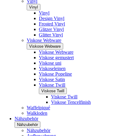
Vinyl
Vinyl
Vinyl
Design Vinyl
Frosted Vinyl
Glitzer Vinyl
Glitter Vinyl
Viskose Webware
Viskose Webware
Viskose Webware
Viskose gemustert
Viskose uni
Viskoseleinen
Viskose Popeline
Viskose Satin
Viskose Twill
Viskose Twill
Viskose Twill
Viskose Tencelfinish
Waffelpiqué
Walkloden
Nähzubehör
Nähzubehör
Nähzubehör
Aufbewahrung