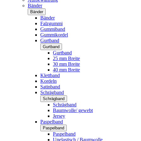
Bänder
Bänder
Bänder
Falzgummi
Gummiband
Gummikordel
Gurtband
Gurtband
Gurtband
25 mm Breite
30 mm Breite
40 mm Breite
Klettband
Kordeln
Satinband
Schrägband
Schrägband
Schrägband
Baumwolle/ gewebt
Jersey
Paspelband
Paspelband
Paspelband
Unelastisch / Baumwolle