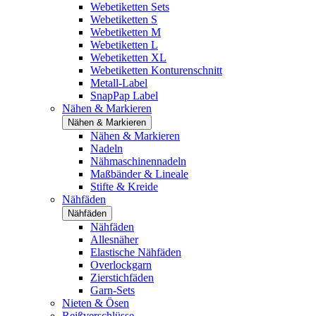
Webetiketten Sets
Webetiketten S
Webetiketten M
Webetiketten L
Webetiketten XL
Webetiketten Konturenschnitt
Metall-Label
SnapPap Label
Nähen & Markieren
Nähen & Markieren
Nähen & Markieren
Nadeln
Nähmaschinennadeln
Maßbänder & Lineale
Stifte & Kreide
Nähfäden
Nähfäden
Nähfäden
Allesnäher
Elastische Nähfäden
Overlockgarn
Zierstichfäden
Garn-Sets
Nieten & Ösen
Reißverschlüsse