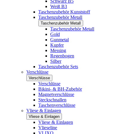
Schwarz B5
Weiß B3
Taschenzubehör Kunststoff
Taschenzubehör Metall
Taschenzubehör Metall
Taschenzubehör Metall
Gold
Gunmetal
Kupfer
Messing
Regenbogen
Silber
Taschenzubehör Sets
Verschlüsse
Verschlüsse
Verschlüsse
Bikini- & BH-Zubehör
Magnetverschlüsse
Steckschnallen
Taschenverschlüsse
Vliese & Einlagen
Vliese & Einlagen
Vliese & Einlagen
Vlieseline
VLIXO