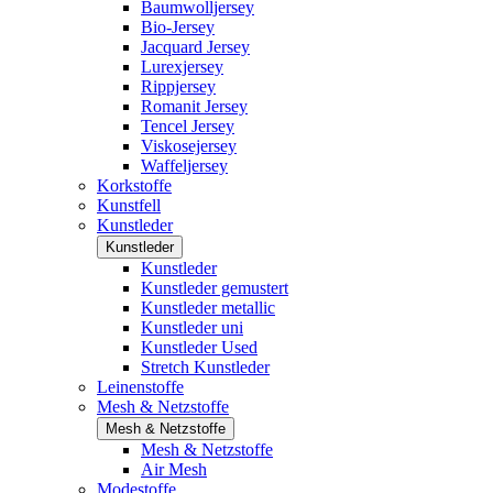
Baumwolljersey
Bio-Jersey
Jacquard Jersey
Lurexjersey
Rippjersey
Romanit Jersey
Tencel Jersey
Viskosejersey
Waffeljersey
Korkstoffe
Kunstfell
Kunstleder
Kunstleder
Kunstleder
Kunstleder gemustert
Kunstleder metallic
Kunstleder uni
Kunstleder Used
Stretch Kunstleder
Leinenstoffe
Mesh & Netzstoffe
Mesh & Netzstoffe
Mesh & Netzstoffe
Air Mesh
Modestoffe