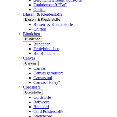
Beschichtete Baumwollstoffe
Funktionsstoff "Bo"
Oilskin
Blusen- & Kleiderstoffe
Blusen- & Kleiderstoffe
Blusen- & Kleiderstoffe
Chiffon
Bündchen
Bündchen
Bündchen
Fertigbündchen
Bio Bündchen
Canvas
Canvas
Canvas
Canvas gemustert
Canvas uni
Canvas "Harry"
Cordstoffe
Cordstoffe
Cordstoffe
Babycord
Breitcord
Cord Polsterstoffe
Stretchcord