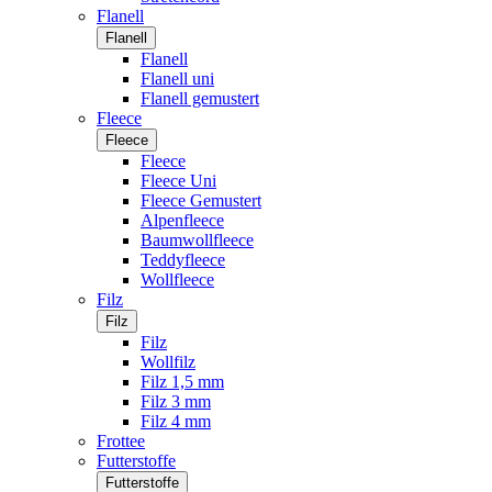
Flanell
Flanell
Flanell
Flanell uni
Flanell gemustert
Fleece
Fleece
Fleece
Fleece Uni
Fleece Gemustert
Alpenfleece
Baumwollfleece
Teddyfleece
Wollfleece
Filz
Filz
Filz
Wollfilz
Filz 1,5 mm
Filz 3 mm
Filz 4 mm
Frottee
Futterstoffe
Futterstoffe