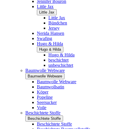
Jennifer Bouron
Little Jax
Little Jax
Little Jax
Bündchen
Jersey
Nerida Hansen
Swafing
Hugo & Hilda
Hugo & Hilda
Hugo & Hilda
beschichtet
unbeschichtet
Baumwolle Webware
Baumwolle Webware
Baumwolle Webware
Baumwollsatin
Köper
Popeline
Seersucker
Voile
Beschichtete Stoffe
Beschichtete Stoffe
Beschichtete Stoffe