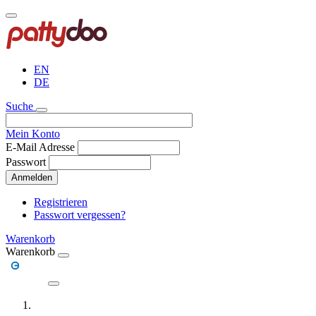
Direkt
zum
Inhalt
EN
DE
Suche
Mein Konto
E-Mail Adresse
Passwort
Anmelden
Registrieren
Passwort vergessen?
Warenkorb
Warenkorb