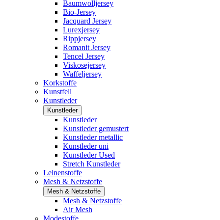
Baumwolljersey
Bio-Jersey
Jacquard Jersey
Lurexjersey
Rippjersey
Romanit Jersey
Tencel Jersey
Viskosejersey
Waffeljersey
Korkstoffe
Kunstfell
Kunstleder
Kunstleder
Kunstleder
Kunstleder gemustert
Kunstleder metallic
Kunstleder uni
Kunstleder Used
Stretch Kunstleder
Leinenstoffe
Mesh & Netzstoffe
Mesh & Netzstoffe
Mesh & Netzstoffe
Air Mesh
Modestoffe