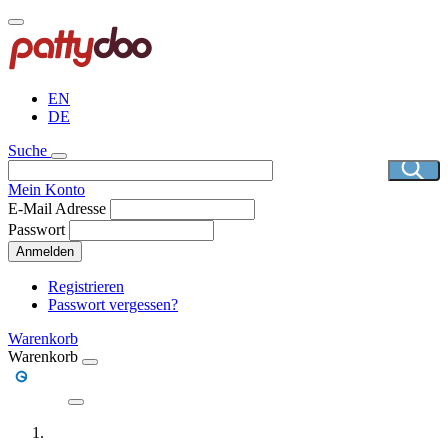
Direkt
zum
Inhalt
EN
DE
Suche
Mein Konto
E-Mail Adresse
Passwort
Anmelden
Registrieren
Passwort vergessen?
Warenkorb
Warenkorb