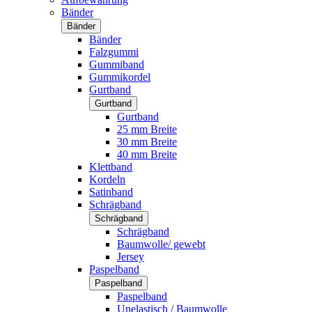
Bänder
Bänder
Bänder
Falzgummi
Gummiband
Gummikordel
Gurtband
Gurtband
Gurtband
25 mm Breite
30 mm Breite
40 mm Breite
Klettband
Kordeln
Satinband
Schrägband
Schrägband
Schrägband
Baumwolle/ gewebt
Jersey
Paspelband
Paspelband
Paspelband
Unelastisch / Baumwolle