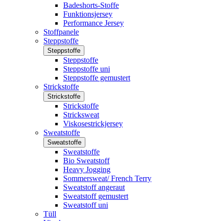
Badeshorts-Stoffe
Funktionsjersey
Performance Jersey
Stoffpanele
Steppstoffe
Steppstoffe
Steppstoffe
Steppstoffe uni
Steppstoffe gemustert
Strickstoffe
Strickstoffe
Strickstoffe
Stricksweat
Viskosestrickjersey
Sweatstoffe
Sweatstoffe
Sweatstoffe
Bio Sweatstoff
Heavy Jogging
Sommersweat/ French Terry
Sweatstoff angeraut
Sweatstoff gemustert
Sweatstoff uni
Tüll