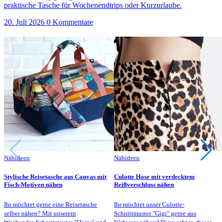
praktische Tasche für Wochenendtrips oder Kurzurlaube.
20. Juli 2026
0 Kommentare
Nähideen
Nähideen
Stylische Reisetasche aus Canvas mit
Culotte Hose mit verdecktem
Fisch-Motiven nähen
Reißverschluss nähen
Ihr möchtet gerne eine Reisetasche
Ihr möchtet unser Culotte-
selber nähen? Mit unserem
Schnittmuster "Gigi" gerne aus