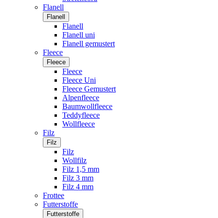
Flanell
Flanell
Flanell
Flanell uni
Flanell gemustert
Fleece
Fleece
Fleece
Fleece Uni
Fleece Gemustert
Alpenfleece
Baumwollfleece
Teddyfleece
Wollfleece
Filz
Filz
Filz
Wollfilz
Filz 1,5 mm
Filz 3 mm
Filz 4 mm
Frottee
Futterstoffe
Futterstoffe