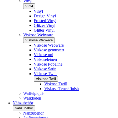
Vinyl
Vinyl
Vinyl
Design Vinyl
Frosted Vinyl
Glitzer Vinyl
Glitter Vinyl
Viskose Webware
Viskose Webware
Viskose Webware
Viskose gemustert
Viskose uni
Viskoseleinen
Viskose Popeline
Viskose Satin
Viskose Twill
Viskose Twill
Viskose Twill
Viskose Tencelfinish
Waffelpiqué
Walkloden
Nähzubehör
Nähzubehör
Nähzubehör
Aufbewahrung