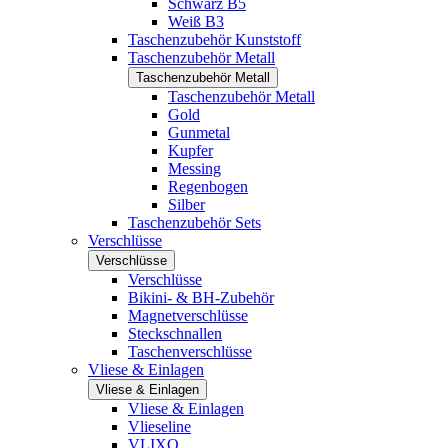
Schwarz B5
Weiß B3
Taschenzubehör Kunststoff
Taschenzubehör Metall
Taschenzubehör Metall
Taschenzubehör Metall
Gold
Gunmetal
Kupfer
Messing
Regenbogen
Silber
Taschenzubehör Sets
Verschlüsse
Verschlüsse
Verschlüsse
Bikini- & BH-Zubehör
Magnetverschlüsse
Steckschnallen
Taschenverschlüsse
Vliese & Einlagen
Vliese & Einlagen
Vliese & Einlagen
Vlieseline
VLIXO