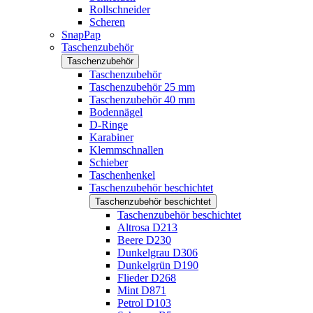
Rollschneider
Scheren
SnapPap
Taschenzubehör
Taschenzubehör
Taschenzubehör
Taschenzubehör 25 mm
Taschenzubehör 40 mm
Bodennägel
D-Ringe
Karabiner
Klemmschnallen
Schieber
Taschenhenkel
Taschenzubehör beschichtet
Taschenzubehör beschichtet
Taschenzubehör beschichtet
Altrosa D213
Beere D230
Dunkelgrau D306
Dunkelgrün D190
Flieder D268
Mint D871
Petrol D103