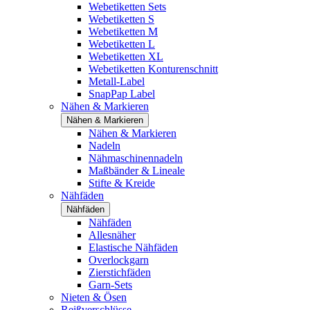
Webetiketten Sets
Webetiketten S
Webetiketten M
Webetiketten L
Webetiketten XL
Webetiketten Konturenschnitt
Metall-Label
SnapPap Label
Nähen & Markieren
Nähen & Markieren
Nähen & Markieren
Nadeln
Nähmaschinennadeln
Maßbänder & Lineale
Stifte & Kreide
Nähfäden
Nähfäden
Nähfäden
Allesnäher
Elastische Nähfäden
Overlockgarn
Zierstichfäden
Garn-Sets
Nieten & Ösen
Reißverschlüsse