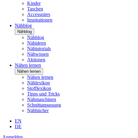
Kinder
Taschen
Accessoires
Inspirationen
Nähblog
Nähblog
Nähblog
Nähideen
Nähtutorials
Nähwissen
Aktionen
Nähen lernen
Nähen lernen
Nähen lernen
Nählexikon
Stofflexikon
Tipps und Tricks
Nähmaschinen
Schnittanpassung
Nähbücher
EN
DE
Anmelden