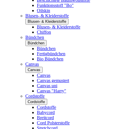
Beschichtete Baumwollstoffe
Funktionsstoff "Bo"
Oilskin
Blusen- & Kleiderstoffe
Blusen- & Kleiderstoffe
Blusen- & Kleiderstoffe
Chiffon
Bündchen
Bündchen
Bündchen
Fertigbündchen
Bio Bündchen
Canvas
Canvas
Canvas
Canvas gemustert
Canvas uni
Canvas "Harry"
Cordstoffe
Cordstoffe
Cordstoffe
Babycord
Breitcord
Cord Polsterstoffe
Stretchcord