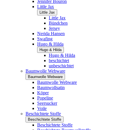
Jennifer Bouron
Little Jax
Little Jax
Little Jax
Bündchen
Jersey
Nerida Hansen
Swafing
Hugo & Hilda
Hugo & Hilda
Hugo & Hilda
beschichtet
unbeschichtet
Baumwolle Webware
Baumwolle Webware
Baumwolle Webware
Baumwollsatin
Köper
Popeline
Seersucker
Voile
Beschichtete Stoffe
Beschichtete Stoffe
Beschichtete Stoffe