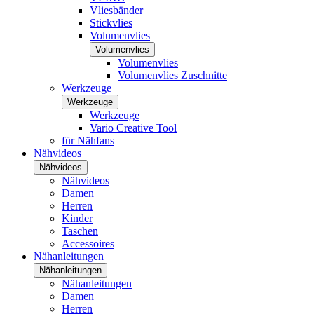
Vliesbänder
Stickvlies
Volumenvlies
Volumenvlies
Volumenvlies
Volumenvlies Zuschnitte
Werkzeuge
Werkzeuge
Werkzeuge
Vario Creative Tool
für Nähfans
Nähvideos
Nähvideos
Nähvideos
Damen
Herren
Kinder
Taschen
Accessoires
Nähanleitungen
Nähanleitungen
Nähanleitungen
Damen
Herren