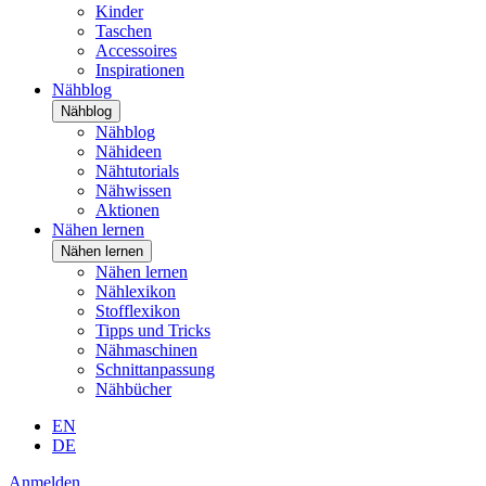
Kinder
Taschen
Accessoires
Inspirationen
Nähblog
Nähblog
Nähblog
Nähideen
Nähtutorials
Nähwissen
Aktionen
Nähen lernen
Nähen lernen
Nähen lernen
Nählexikon
Stofflexikon
Tipps und Tricks
Nähmaschinen
Schnittanpassung
Nähbücher
EN
DE
Anmelden