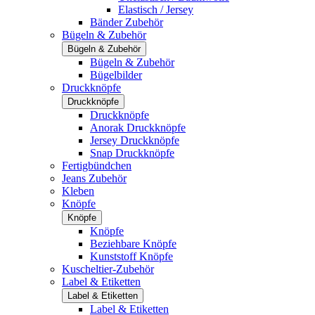
Elastisch / Jersey
Bänder Zubehör
Bügeln & Zubehör
Bügeln & Zubehör
Bügeln & Zubehör
Bügelbilder
Druckknöpfe
Druckknöpfe
Druckknöpfe
Anorak Druckknöpfe
Jersey Druckknöpfe
Snap Druckknöpfe
Fertigbündchen
Jeans Zubehör
Kleben
Knöpfe
Knöpfe
Knöpfe
Beziehbare Knöpfe
Kunststoff Knöpfe
Kuscheltier-Zubehör
Label & Etiketten
Label & Etiketten
Label & Etiketten