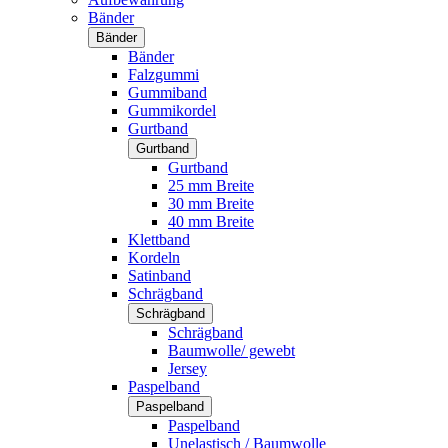
Bänder
Bänder
Bänder
Falzgummi
Gummiband
Gummikordel
Gurtband
Gurtband
Gurtband
25 mm Breite
30 mm Breite
40 mm Breite
Klettband
Kordeln
Satinband
Schrägband
Schrägband
Schrägband
Baumwolle/ gewebt
Jersey
Paspelband
Paspelband
Paspelband
Unelastisch / Baumwolle