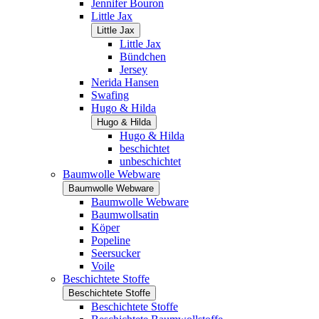
Jennifer Bouron
Little Jax
Little Jax
Little Jax
Bündchen
Jersey
Nerida Hansen
Swafing
Hugo & Hilda
Hugo & Hilda
Hugo & Hilda
beschichtet
unbeschichtet
Baumwolle Webware
Baumwolle Webware
Baumwolle Webware
Baumwollsatin
Köper
Popeline
Seersucker
Voile
Beschichtete Stoffe
Beschichtete Stoffe
Beschichtete Stoffe