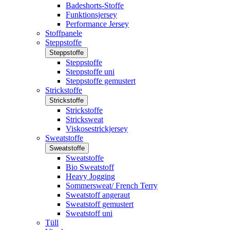
Badeshorts-Stoffe
Funktionsjersey
Performance Jersey
Stoffpanele
Steppstoffe
Steppstoffe
Steppstoffe
Steppstoffe uni
Steppstoffe gemustert
Strickstoffe
Strickstoffe
Strickstoffe
Stricksweat
Viskosestrickjersey
Sweatstoffe
Sweatstoffe
Sweatstoffe
Bio Sweatstoff
Heavy Jogging
Sommersweat/ French Terry
Sweatstoff angeraut
Sweatstoff gemustert
Sweatstoff uni
Tüll