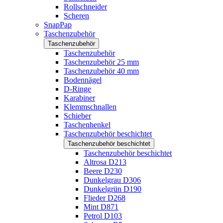
Rollschneider
Scheren
SnapPap
Taschenzubehör
Taschenzubehör
Taschenzubehör
Taschenzubehör 25 mm
Taschenzubehör 40 mm
Bodennägel
D-Ringe
Karabiner
Klemmschnallen
Schieber
Taschenhenkel
Taschenzubehör beschichtet
Taschenzubehör beschichtet
Taschenzubehör beschichtet
Altrosa D213
Beere D230
Dunkelgrau D306
Dunkelgrün D190
Flieder D268
Mint D871
Petrol D103