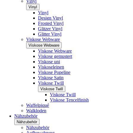
Vinyl
Vinyl
Vinyl
Design Vinyl
Frosted Vinyl
Glitzer Vinyl
Glitter Vinyl
Viskose Webware
Viskose Webware
Viskose Webware
Viskose gemustert
Viskose uni
Viskoseleinen
Viskose Popeline
Viskose Satin
Viskose Twill
Viskose Twill
Viskose Twill
Viskose Tencelfinish
Waffelpiqué
Walkloden
Nähzubehör
Nähzubehör
Nähzubehör
Aufbewahrung