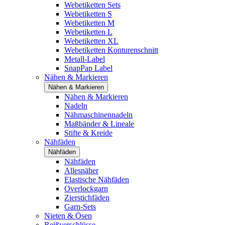
Webetiketten Sets
Webetiketten S
Webetiketten M
Webetiketten L
Webetiketten XL
Webetiketten Konturenschnitt
Metall-Label
SnapPap Label
Nähen & Markieren
Nähen & Markieren
Nähen & Markieren
Nadeln
Nähmaschinennadeln
Maßbänder & Lineale
Stifte & Kreide
Nähfäden
Nähfäden
Nähfäden
Allesnäher
Elastische Nähfäden
Overlockgarn
Zierstichfäden
Garn-Sets
Nieten & Ösen
Reißverschlüsse