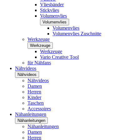
Vliesbänder
Stickvlies
Volumenvlies
Volumenvlies
Volumenvlies
Volumenvlies Zuschnitte
Werkzeuge
Werkzeuge
Werkzeuge
Vario Creative Tool
für Nähfans
Nähvideos
Nähvideos
Nähvideos
Damen
Herren
Kinder
Taschen
Accessoires
Nähanleitungen
Nähanleitungen
Nähanleitungen
Damen
Herren