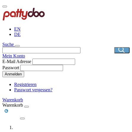
Direkt
zum
Inhalt
EN
DE
Suche
Mein Konto
E-Mail Adresse
Passwort
Anmelden
Registrieren
Passwort vergessen?
Warenkorb
Warenkorb