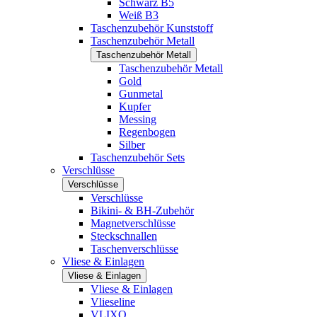
Schwarz B5
Weiß B3
Taschenzubehör Kunststoff
Taschenzubehör Metall
Taschenzubehör Metall
Taschenzubehör Metall
Gold
Gunmetal
Kupfer
Messing
Regenbogen
Silber
Taschenzubehör Sets
Verschlüsse
Verschlüsse
Verschlüsse
Bikini- & BH-Zubehör
Magnetverschlüsse
Steckschnallen
Taschenverschlüsse
Vliese & Einlagen
Vliese & Einlagen
Vliese & Einlagen
Vlieseline
VLIXO