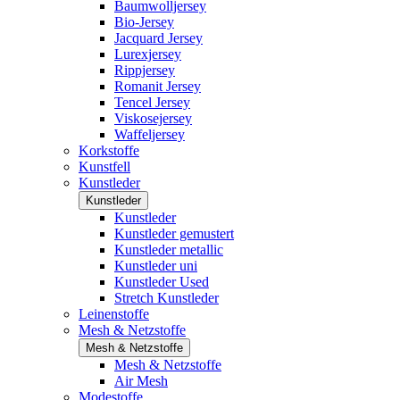
Baumwolljersey
Bio-Jersey
Jacquard Jersey
Lurexjersey
Rippjersey
Romanit Jersey
Tencel Jersey
Viskosejersey
Waffeljersey
Korkstoffe
Kunstfell
Kunstleder
Kunstleder
Kunstleder
Kunstleder gemustert
Kunstleder metallic
Kunstleder uni
Kunstleder Used
Stretch Kunstleder
Leinenstoffe
Mesh & Netzstoffe
Mesh & Netzstoffe
Mesh & Netzstoffe
Air Mesh
Modestoffe