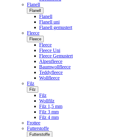
Flanell
Flanell
Flanell
Flanell uni
Flanell gemustert
Fleece
Fleece
Fleece
Fleece Uni
Fleece Gemustert
Alpenfleece
Baumwollfleece
Teddyfleece
Wollfleece
Filz
Filz
Filz
Wollfilz
Filz 1,5 mm
Filz 3 mm
Filz 4 mm
Frottee
Futterstoffe
Futterstoffe