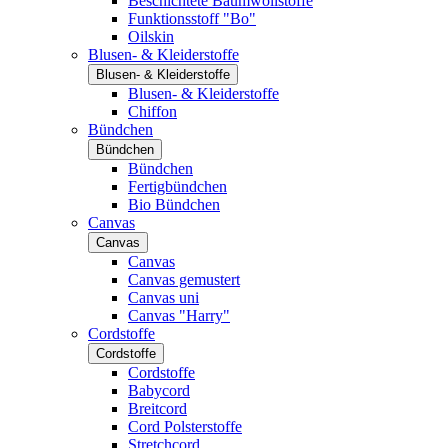
Beschichtete Baumwollstoffe
Funktionsstoff "Bo"
Oilskin
Blusen- & Kleiderstoffe
Blusen- & Kleiderstoffe
Blusen- & Kleiderstoffe
Chiffon
Bündchen
Bündchen
Bündchen
Fertigbündchen
Bio Bündchen
Canvas
Canvas
Canvas
Canvas gemustert
Canvas uni
Canvas "Harry"
Cordstoffe
Cordstoffe
Cordstoffe
Babycord
Breitcord
Cord Polsterstoffe
Stretchcord