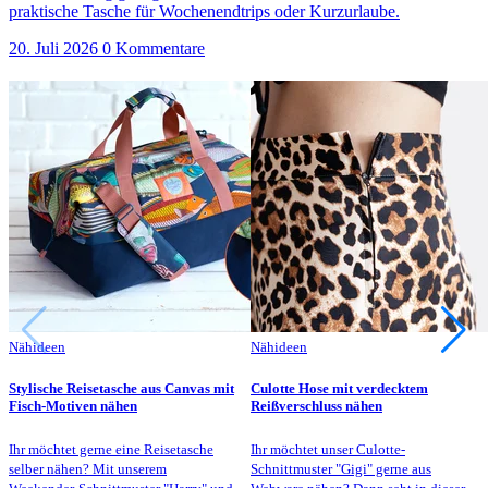
praktische Tasche für Wochenendtrips oder Kurzurlaube.
20. Juli 2026
0 Kommentare
Nähideen
Nähideen
Stylische Reisetasche aus Canvas mit
Culotte Hose mit verdecktem
Fisch-Motiven nähen
Reißverschluss nähen
Ihr möchtet gerne eine Reisetasche
Ihr möchtet unser Culotte-
selber nähen? Mit unserem
Schnittmuster "Gigi" gerne aus