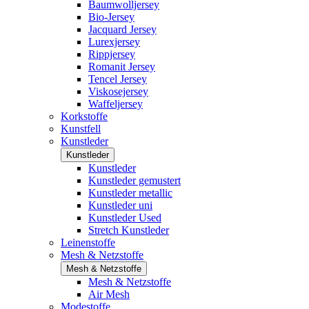
Baumwolljersey
Bio-Jersey
Jacquard Jersey
Lurexjersey
Rippjersey
Romanit Jersey
Tencel Jersey
Viskosejersey
Waffeljersey
Korkstoffe
Kunstfell
Kunstleder
Kunstleder
Kunstleder
Kunstleder gemustert
Kunstleder metallic
Kunstleder uni
Kunstleder Used
Stretch Kunstleder
Leinenstoffe
Mesh & Netzstoffe
Mesh & Netzstoffe
Mesh & Netzstoffe
Air Mesh
Modestoffe