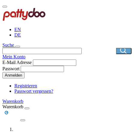
Direkt
zum
Inhalt
EN
DE
Suche
Mein Konto
E-Mail Adresse
Passwort
Anmelden
Registrieren
Passwort vergessen?
Warenkorb
Warenkorb