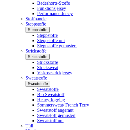
Badeshorts-Stoffe
Funktionsjersey
Performance Jersey
Stoffpanele
Steppstoffe
Steppstoffe
Steppstoffe
Steppstoffe uni
Steppstoffe gemustert
Strickstoffe
Strickstoffe
Strickstoffe
Stricksweat
Viskosestrickjersey
Sweatstoffe
Sweatstoffe
Sweatstoffe
Bio Sweatstoff
Heavy Jogging
Sommersweat/ French Terry
Sweatstoff angeraut
Sweatstoff gemustert
Sweatstoff uni
Tüll