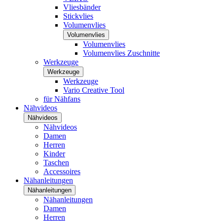
Vliesbänder
Stickvlies
Volumenvlies
Volumenvlies
Volumenvlies
Volumenvlies Zuschnitte
Werkzeuge
Werkzeuge
Werkzeuge
Vario Creative Tool
für Nähfans
Nähvideos
Nähvideos
Nähvideos
Damen
Herren
Kinder
Taschen
Accessoires
Nähanleitungen
Nähanleitungen
Nähanleitungen
Damen
Herren