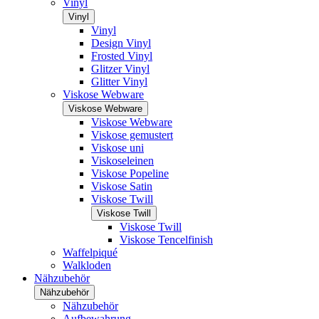
Vinyl
Vinyl
Vinyl
Design Vinyl
Frosted Vinyl
Glitzer Vinyl
Glitter Vinyl
Viskose Webware
Viskose Webware
Viskose Webware
Viskose gemustert
Viskose uni
Viskoseleinen
Viskose Popeline
Viskose Satin
Viskose Twill
Viskose Twill
Viskose Twill
Viskose Tencelfinish
Waffelpiqué
Walkloden
Nähzubehör
Nähzubehör
Nähzubehör
Aufbewahrung