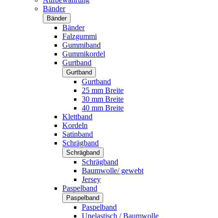
Bänder
Bänder
Bänder
Falzgummi
Gummiband
Gummikordel
Gurtband
Gurtband
Gurtband
25 mm Breite
30 mm Breite
40 mm Breite
Klettband
Kordeln
Satinband
Schrägband
Schrägband
Schrägband
Baumwolle/ gewebt
Jersey
Paspelband
Paspelband
Paspelband
Unelastisch / Baumwolle