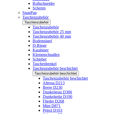
Rollschneider
Scheren
SnapPap
Taschenzubehör
Taschenzubehör
Taschenzubehör
Taschenzubehör 25 mm
Taschenzubehör 40 mm
Bodennägel
D-Ringe
Karabiner
Klemmschnallen
Schieber
Taschenhenkel
Taschenzubehör beschichtet
Taschenzubehör beschichtet
Taschenzubehör beschichtet
Altrosa D213
Beere D230
Dunkelgrau D306
Dunkelgrün D190
Flieder D268
Mint D871
Petrol D103