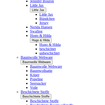
Jennifer Bouron
Little Jax
Little Jax
Little Jax
Bündchen
Jersey
Nerida Hansen
Swafing
Hugo & Hilda
Hugo & Hilda
Hugo & Hilda
beschichtet
unbeschichtet
Baumwolle Webware
Baumwolle Webware
Baumwolle Webware
Baumwollsatin
Köper
Popeline
Seersucker
Voile
Beschichtete Stoffe
Beschichtete Stoffe
Beschichtete Stoffe