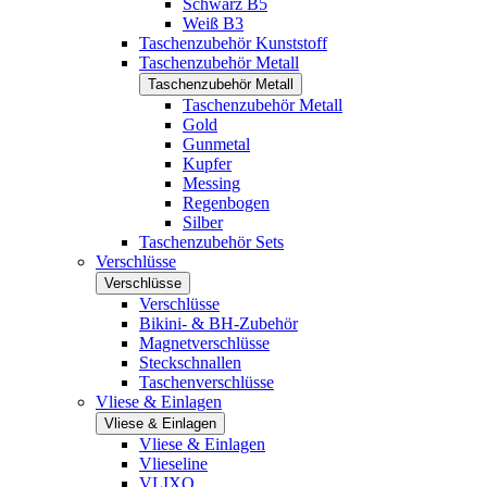
Schwarz B5
Weiß B3
Taschenzubehör Kunststoff
Taschenzubehör Metall
Taschenzubehör Metall
Taschenzubehör Metall
Gold
Gunmetal
Kupfer
Messing
Regenbogen
Silber
Taschenzubehör Sets
Verschlüsse
Verschlüsse
Verschlüsse
Bikini- & BH-Zubehör
Magnetverschlüsse
Steckschnallen
Taschenverschlüsse
Vliese & Einlagen
Vliese & Einlagen
Vliese & Einlagen
Vlieseline
VLIXO