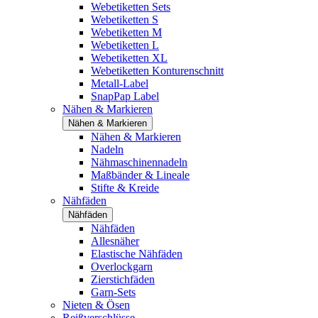
Webetiketten Sets
Webetiketten S
Webetiketten M
Webetiketten L
Webetiketten XL
Webetiketten Konturenschnitt
Metall-Label
SnapPap Label
Nähen & Markieren
Nähen & Markieren
Nähen & Markieren
Nadeln
Nähmaschinennadeln
Maßbänder & Lineale
Stifte & Kreide
Nähfäden
Nähfäden
Nähfäden
Allesnäher
Elastische Nähfäden
Overlockgarn
Zierstichfäden
Garn-Sets
Nieten & Ösen
Reißverschlüsse