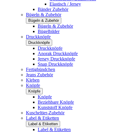
Elastisch / Jersey
Bänder Zubehör
Bügeln & Zubehör
Bügeln & Zubehör
Bügeln & Zubehör
Bügelbilder
Druckknöpfe
Druckknöpfe
Druckknöpfe
Anorak Druckknöpfe
Jersey Druckknöpfe
Snap Druckknöpfe
Fertigbündchen
Jeans Zubehör
Kleben
Knöpfe
Knöpfe
Knöpfe
Beziehbare Knöpfe
Kunststoff Knöpfe
Kuscheltier-Zubehör
Label & Etiketten
Label & Etiketten
Label & Etiketten