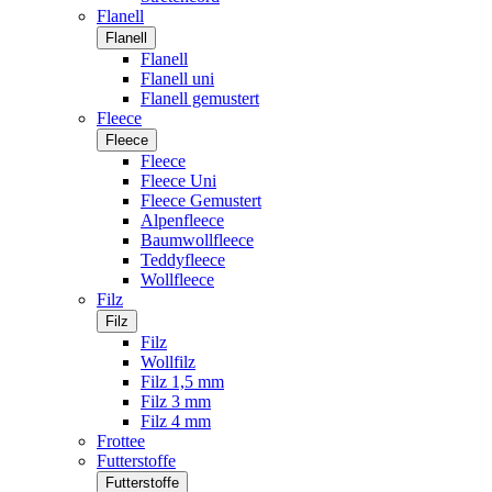
Flanell
Flanell
Flanell
Flanell uni
Flanell gemustert
Fleece
Fleece
Fleece
Fleece Uni
Fleece Gemustert
Alpenfleece
Baumwollfleece
Teddyfleece
Wollfleece
Filz
Filz
Filz
Wollfilz
Filz 1,5 mm
Filz 3 mm
Filz 4 mm
Frottee
Futterstoffe
Futterstoffe