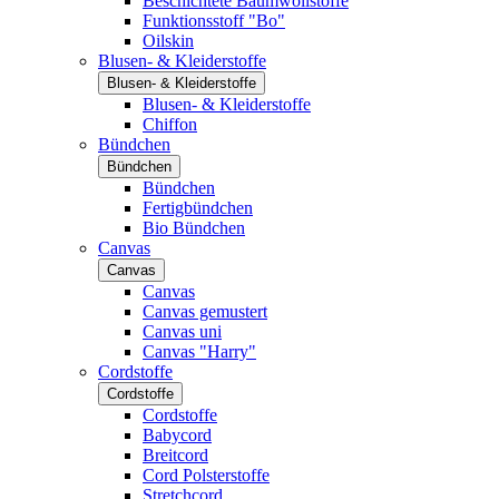
Beschichtete Baumwollstoffe
Funktionsstoff "Bo"
Oilskin
Blusen- & Kleiderstoffe
Blusen- & Kleiderstoffe
Blusen- & Kleiderstoffe
Chiffon
Bündchen
Bündchen
Bündchen
Fertigbündchen
Bio Bündchen
Canvas
Canvas
Canvas
Canvas gemustert
Canvas uni
Canvas "Harry"
Cordstoffe
Cordstoffe
Cordstoffe
Babycord
Breitcord
Cord Polsterstoffe
Stretchcord