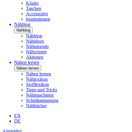
Kinder
Taschen
Accessoires
Inspirationen
Nähblog
Nähblog
Nähblog
Nähideen
Nähtutorials
Nähwissen
Aktionen
Nähen lernen
Nähen lernen
Nähen lernen
Nählexikon
Stofflexikon
Tipps und Tricks
Nähmaschinen
Schnittanpassung
Nähbücher
EN
DE
Anmelden