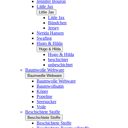
Jennifer Bouron
Little Jax
Little Jax
Little Jax
Bündchen
Jersey
Nerida Hansen
Swafing
Hugo & Hilda
Hugo & Hilda
Hugo & Hilda
beschichtet
unbeschichtet
Baumwolle Webware
Baumwolle Webware
Baumwolle Webware
Baumwollsatin
Köper
Popeline
Seersucker
Voile
Beschichtete Stoffe
Beschichtete Stoffe
Beschichtete Stoffe