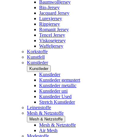
Baumwolljersey
Bio-Jersey
Jacquard Jersey
Lurexjersey
Rippjersey
Romanit Jersey
Tencel Jersey
Viskosejersey
Waffeljersey
Korkstoffe
Kunstfell
Kunstleder
Kunstleder
Kunstleder
Kunstleder gemustert
Kunstleder metallic
Kunstleder uni
Kunstleder Used
Stretch Kunstleder
Leinenstoffe
Mesh & Netzstoffe
Mesh & Netzstoffe
Mesh & Netzstoffe
Air Mesh
Modestoffe