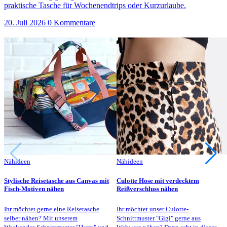
praktische Tasche für Wochenendtrips oder Kurzurlaube.
20. Juli 2026
0 Kommentare
Nähideen
Nähideen
Stylische Reisetasche aus Canvas mit
Culotte Hose mit verdecktem
Fisch-Motiven nähen
Reißverschluss nähen
Ihr möchtet gerne eine Reisetasche
Ihr möchtet unser Culotte-
selber nähen? Mit unserem
Schnittmuster "Gigi" gerne aus