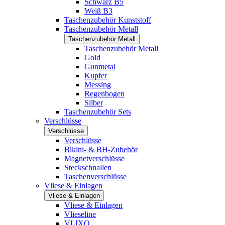
Schwarz B5
Weiß B3
Taschenzubehör Kunststoff
Taschenzubehör Metall
Taschenzubehör Metall
Taschenzubehör Metall
Gold
Gunmetal
Kupfer
Messing
Regenbogen
Silber
Taschenzubehör Sets
Verschlüsse
Verschlüsse
Verschlüsse
Bikini- & BH-Zubehör
Magnetverschlüsse
Steckschnallen
Taschenverschlüsse
Vliese & Einlagen
Vliese & Einlagen
Vliese & Einlagen
Vlieseline
VLIXO