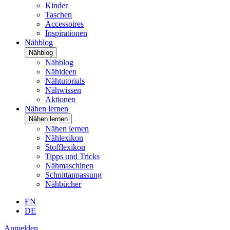
Kinder
Taschen
Accessoires
Inspirationen
Nähblog
Nähblog
Nähblog
Nähideen
Nähtutorials
Nähwissen
Aktionen
Nähen lernen
Nähen lernen
Nähen lernen
Nählexikon
Stofflexikon
Tipps und Tricks
Nähmaschinen
Schnittanpassung
Nähbücher
EN
DE
Anmelden