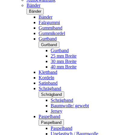
Bänder
Bänder
Bänder
Falzgummi
Gummiband
Gummikordel
Gurtband
Gurtband
Gurtband
25 mm Breite
30 mm Breite
40 mm Breite
Klettband
Kordeln
Satinband
Schrägband
Schrägband
Schrägband
Baumwolle/ gewebt
Jersey
Paspelband
Paspelband
Paspelband
Unelastisch / Baumwolle