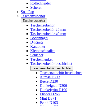
Rollschneider
Scheren
SnapPap
Taschenzubehör
Taschenzubehör
Taschenzubehör
Taschenzubehör 25 mm
Taschenzubehör 40 mm
Bodennägel
D-Ringe
Karabiner
Klemmschnallen
Schieber
Taschenhenkel
Taschenzubehör beschichtet
Taschenzubehör beschichtet
Taschenzubehör beschichtet
Altrosa D213
Beere D230
Dunkelgrau D306
Dunkelgrün D190
Flieder D268
Mint D871
Petrol D103