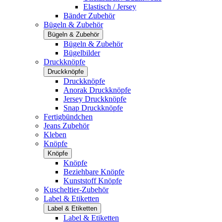
Elastisch / Jersey
Bänder Zubehör
Bügeln & Zubehör
Bügeln & Zubehör
Bügeln & Zubehör
Bügelbilder
Druckknöpfe
Druckknöpfe
Druckknöpfe
Anorak Druckknöpfe
Jersey Druckknöpfe
Snap Druckknöpfe
Fertigbündchen
Jeans Zubehör
Kleben
Knöpfe
Knöpfe
Knöpfe
Beziehbare Knöpfe
Kunststoff Knöpfe
Kuscheltier-Zubehör
Label & Etiketten
Label & Etiketten
Label & Etiketten