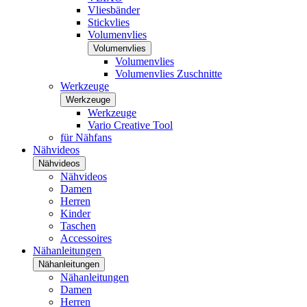
Vliesbänder
Stickvlies
Volumenvlies
Volumenvlies
Volumenvlies
Volumenvlies Zuschnitte
Werkzeuge
Werkzeuge
Werkzeuge
Vario Creative Tool
für Nähfans
Nähvideos
Nähvideos
Nähvideos
Damen
Herren
Kinder
Taschen
Accessoires
Nähanleitungen
Nähanleitungen
Nähanleitungen
Damen
Herren