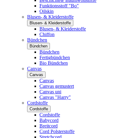
Beschichtete Baumwollstoffe
Funktionsstoff "Bo"
Oilskin
Blusen- & Kleiderstoffe
Blusen- & Kleiderstoffe
Blusen- & Kleiderstoffe
Chiffon
Bündchen
Bündchen
Bündchen
Fertigbündchen
Bio Bündchen
Canvas
Canvas
Canvas
Canvas gemustert
Canvas uni
Canvas "Harry"
Cordstoffe
Cordstoffe
Cordstoffe
Babycord
Breitcord
Cord Polsterstoffe
Stretchcord