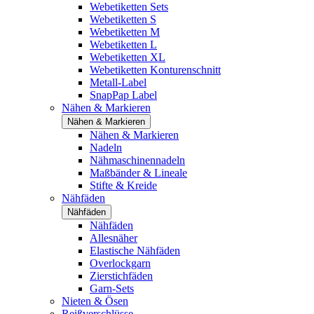
Webetiketten Sets
Webetiketten S
Webetiketten M
Webetiketten L
Webetiketten XL
Webetiketten Konturenschnitt
Metall-Label
SnapPap Label
Nähen & Markieren
Nähen & Markieren
Nähen & Markieren
Nadeln
Nähmaschinennadeln
Maßbänder & Lineale
Stifte & Kreide
Nähfäden
Nähfäden
Nähfäden
Allesnäher
Elastische Nähfäden
Overlockgarn
Zierstichfäden
Garn-Sets
Nieten & Ösen
Reißverschlüsse