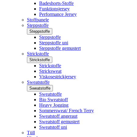
Badeshorts-Stoffe
Funktionsjersey
Performance Jersey
Stoffpanele
Steppstoffe
Steppstoffe
Steppstoffe
Steppstoffe uni
Steppstoffe gemustert
Strickstoffe
Strickstoffe
Strickstoffe
Stricksweat
Viskosestrickjersey
Sweatstoffe
Sweatstoffe
Sweatstoffe
Bio Sweatstoff
Heavy Jogging
Sommersweat/ French Terry
Sweatstoff angeraut
Sweatstoff gemustert
Sweatstoff uni
Tüll