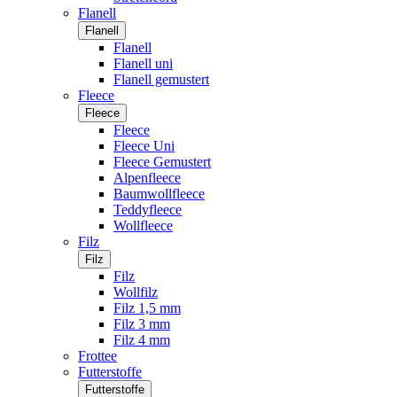
Flanell
Flanell
Flanell
Flanell uni
Flanell gemustert
Fleece
Fleece
Fleece
Fleece Uni
Fleece Gemustert
Alpenfleece
Baumwollfleece
Teddyfleece
Wollfleece
Filz
Filz
Filz
Wollfilz
Filz 1,5 mm
Filz 3 mm
Filz 4 mm
Frottee
Futterstoffe
Futterstoffe