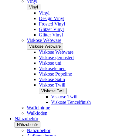
Vinyl
Vinyl
Vinyl
Design Vinyl
Frosted Vinyl
Glitzer Vinyl
Glitter Vinyl
Viskose Webware
Viskose Webware
Viskose Webware
Viskose gemustert
Viskose uni
Viskoseleinen
Viskose Popeline
Viskose Satin
Viskose Twill
Viskose Twill
Viskose Twill
Viskose Tencelfinish
Waffelpiqué
Walkloden
Nähzubehör
Nähzubehör
Nähzubehör
Aufbewahrung