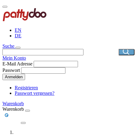
Direkt
zum
Inhalt
EN
DE
Suche
Mein Konto
E-Mail Adresse
Passwort
Anmelden
Registrieren
Passwort vergessen?
Warenkorb
Warenkorb