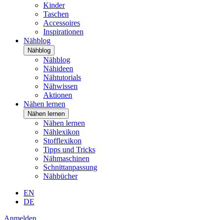
Kinder
Taschen
Accessoires
Inspirationen
Nähblog
Nähblog
Nähblog
Nähideen
Nähtutorials
Nähwissen
Aktionen
Nähen lernen
Nähen lernen
Nähen lernen
Nählexikon
Stofflexikon
Tipps und Tricks
Nähmaschinen
Schnittanpassung
Nähbücher
EN
DE
Anmelden