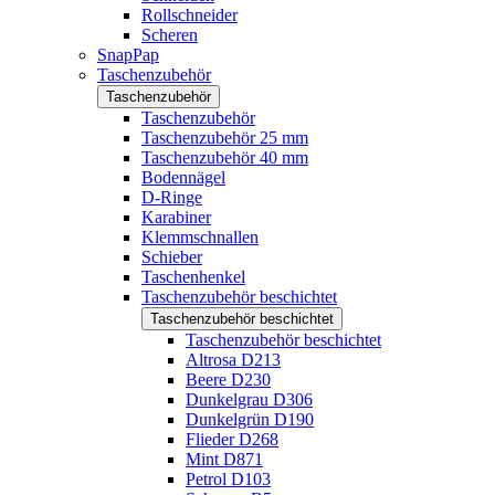
Rollschneider
Scheren
SnapPap
Taschenzubehör
Taschenzubehör
Taschenzubehör
Taschenzubehör 25 mm
Taschenzubehör 40 mm
Bodennägel
D-Ringe
Karabiner
Klemmschnallen
Schieber
Taschenhenkel
Taschenzubehör beschichtet
Taschenzubehör beschichtet
Taschenzubehör beschichtet
Altrosa D213
Beere D230
Dunkelgrau D306
Dunkelgrün D190
Flieder D268
Mint D871
Petrol D103