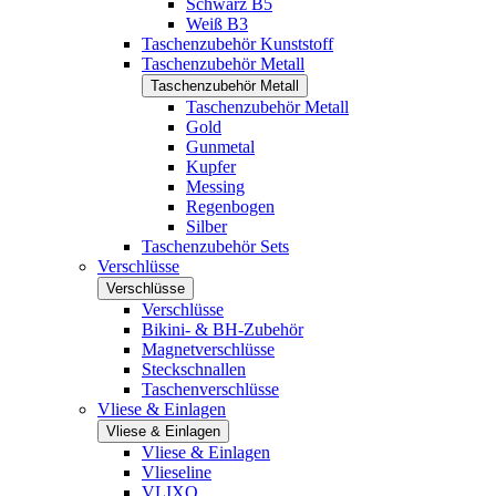
Schwarz B5
Weiß B3
Taschenzubehör Kunststoff
Taschenzubehör Metall
Taschenzubehör Metall
Taschenzubehör Metall
Gold
Gunmetal
Kupfer
Messing
Regenbogen
Silber
Taschenzubehör Sets
Verschlüsse
Verschlüsse
Verschlüsse
Bikini- & BH-Zubehör
Magnetverschlüsse
Steckschnallen
Taschenverschlüsse
Vliese & Einlagen
Vliese & Einlagen
Vliese & Einlagen
Vlieseline
VLIXO