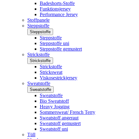
Badeshorts-Stoffe
Funktionsjersey
Performance Jersey
Stoffpanele
Steppstoffe
Steppstoffe
Steppstoffe
Steppstoffe uni
Steppstoffe gemustert
Strickstoffe
Strickstoffe
Strickstoffe
Stricksweat
Viskosestrickjersey
Sweatstoffe
Sweatstoffe
Sweatstoffe
Bio Sweatstoff
Heavy Jogging
Sommersweat/ French Terry
Sweatstoff angeraut
Sweatstoff gemustert
Sweatstoff uni
Tüll