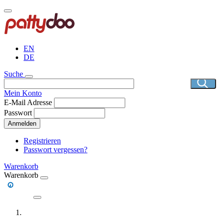
Direkt
zum
Inhalt
EN
DE
Suche
Mein Konto
E-Mail Adresse
Passwort
Anmelden
Registrieren
Passwort vergessen?
Warenkorb
Warenkorb