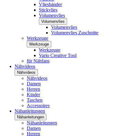
Vliesbänder
Stickvlies
Volumenvlies
Volumenvlies
Volumenvlies
Volumenvlies Zuschnitte
Werkzeuge
Werkzeuge
Werkzeuge
Vario Creative Tool
für Nähfans
Nähvideos
Nähvideos
Nähvideos
Damen
Herren
Kinder
Taschen
Accessoires
Nähanleitungen
Nähanleitungen
Nähanleitungen
Damen
Herren