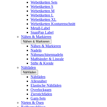
Webetiketten Sets
Webetiketten S
Webetiketten M
Webetiketten L
Webetiketten XL
Webetiketten Konturenschnitt
Metall-Label
SnapPap Label
Nähen & Markieren
Nähen & Markieren
Nähen & Markieren
Nadeln
Nähmaschinennadeln
Maßbänder & Lineale
Stifte & Kreide
Nähfäden
Nähfäden
Nähfäden
Allesnäher
Elastische Nähfäden
Overlockgarn
Zierstichfäden
Garn-Sets
Nieten & Ösen
Reißverschlüsse