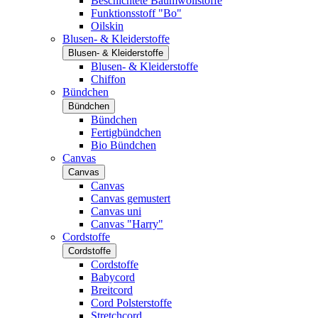
Beschichtete Baumwollstoffe
Funktionsstoff "Bo"
Oilskin
Blusen- & Kleiderstoffe
Blusen- & Kleiderstoffe
Blusen- & Kleiderstoffe
Chiffon
Bündchen
Bündchen
Bündchen
Fertigbündchen
Bio Bündchen
Canvas
Canvas
Canvas
Canvas gemustert
Canvas uni
Canvas "Harry"
Cordstoffe
Cordstoffe
Cordstoffe
Babycord
Breitcord
Cord Polsterstoffe
Stretchcord