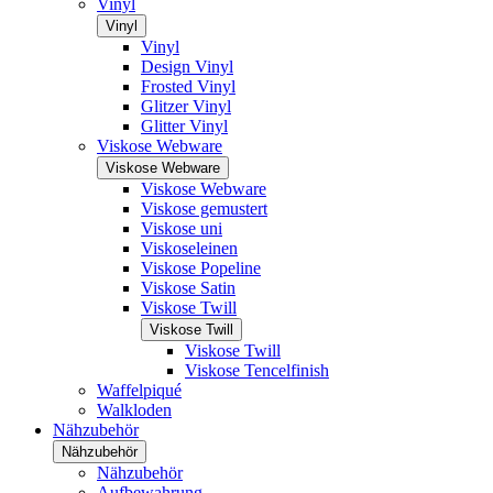
Vinyl
Vinyl
Vinyl
Design Vinyl
Frosted Vinyl
Glitzer Vinyl
Glitter Vinyl
Viskose Webware
Viskose Webware
Viskose Webware
Viskose gemustert
Viskose uni
Viskoseleinen
Viskose Popeline
Viskose Satin
Viskose Twill
Viskose Twill
Viskose Twill
Viskose Tencelfinish
Waffelpiqué
Walkloden
Nähzubehör
Nähzubehör
Nähzubehör
Aufbewahrung