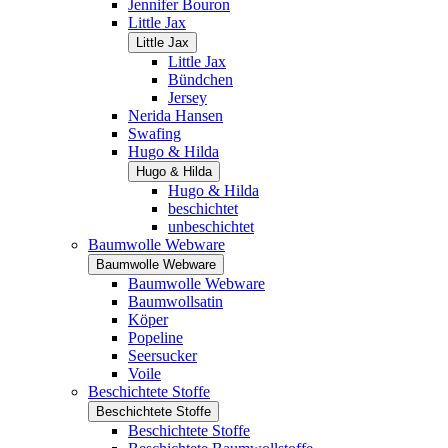
Jennifer Bouron
Little Jax
Little Jax
Little Jax
Bündchen
Jersey
Nerida Hansen
Swafing
Hugo & Hilda
Hugo & Hilda
Hugo & Hilda
beschichtet
unbeschichtet
Baumwolle Webware
Baumwolle Webware
Baumwolle Webware
Baumwollsatin
Köper
Popeline
Seersucker
Voile
Beschichtete Stoffe
Beschichtete Stoffe
Beschichtete Stoffe