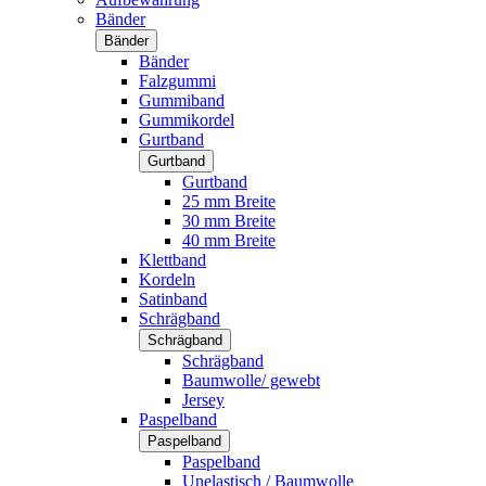
Bänder
Bänder
Bänder
Falzgummi
Gummiband
Gummikordel
Gurtband
Gurtband
Gurtband
25 mm Breite
30 mm Breite
40 mm Breite
Klettband
Kordeln
Satinband
Schrägband
Schrägband
Schrägband
Baumwolle/ gewebt
Jersey
Paspelband
Paspelband
Paspelband
Unelastisch / Baumwolle