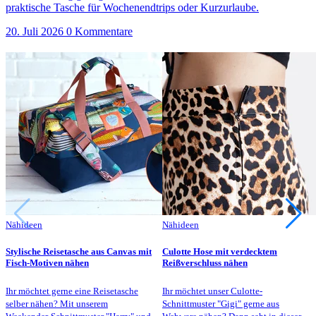
praktische Tasche für Wochenendtrips oder Kurzurlaube.
20. Juli 2026
0 Kommentare
Nähideen
Nähideen
Stylische Reisetasche aus Canvas mit
Culotte Hose mit verdecktem
Fisch-Motiven nähen
Reißverschluss nähen
Ihr möchtet gerne eine Reisetasche
Ihr möchtet unser Culotte-
selber nähen? Mit unserem
Schnittmuster "Gigi" gerne aus