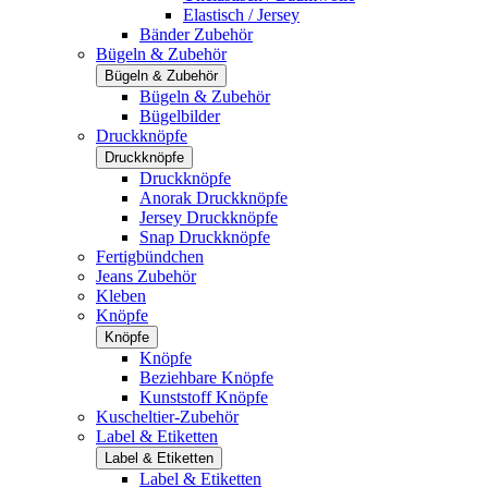
Elastisch / Jersey
Bänder Zubehör
Bügeln & Zubehör
Bügeln & Zubehör
Bügeln & Zubehör
Bügelbilder
Druckknöpfe
Druckknöpfe
Druckknöpfe
Anorak Druckknöpfe
Jersey Druckknöpfe
Snap Druckknöpfe
Fertigbündchen
Jeans Zubehör
Kleben
Knöpfe
Knöpfe
Knöpfe
Beziehbare Knöpfe
Kunststoff Knöpfe
Kuscheltier-Zubehör
Label & Etiketten
Label & Etiketten
Label & Etiketten