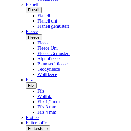
Flanell
Flanell
Flanell
Flanell uni
Flanell gemustert
Fleece
Fleece
Fleece
Fleece Uni
Fleece Gemustert
Alpenfleece
Baumwollfleece
Teddyfleece
Wollfleece
Filz
Filz
Filz
Wollfilz
Filz 1,5 mm
Filz 3 mm
Filz 4 mm
Frottee
Futterstoffe
Futterstoffe