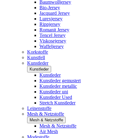
Baumwolljersey
Bio-Jersey
Jacquard Jersey
Lurexjersey
Rippjersey
Romanit Jersey
Tencel Jersey
Viskosejersey
Waffeljersey
Korkstoffe
Kunstfell
Kunstleder
Kunstleder
Kunstleder
Kunstleder gemustert
Kunstleder metallic
Kunstleder uni
Kunstleder Used
Stretch Kunstleder
Leinenstoffe
Mesh & Netzstoffe
Mesh & Netzstoffe
Mesh & Netzstoffe
Air Mesh
Modestoffe