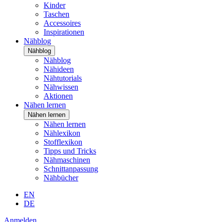
Kinder
Taschen
Accessoires
Inspirationen
Nähblog
Nähblog
Nähblog
Nähideen
Nähtutorials
Nähwissen
Aktionen
Nähen lernen
Nähen lernen
Nähen lernen
Nählexikon
Stofflexikon
Tipps und Tricks
Nähmaschinen
Schnittanpassung
Nähbücher
EN
DE
Anmelden