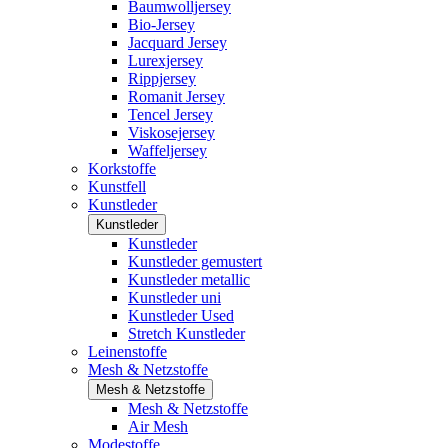
Baumwolljersey
Bio-Jersey
Jacquard Jersey
Lurexjersey
Rippjersey
Romanit Jersey
Tencel Jersey
Viskosejersey
Waffeljersey
Korkstoffe
Kunstfell
Kunstleder
Kunstleder
Kunstleder
Kunstleder gemustert
Kunstleder metallic
Kunstleder uni
Kunstleder Used
Stretch Kunstleder
Leinenstoffe
Mesh & Netzstoffe
Mesh & Netzstoffe
Mesh & Netzstoffe
Air Mesh
Modestoffe