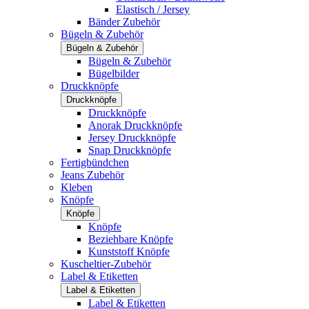
Elastisch / Jersey
Bänder Zubehör
Bügeln & Zubehör
Bügeln & Zubehör
Bügeln & Zubehör
Bügelbilder
Druckknöpfe
Druckknöpfe
Druckknöpfe
Anorak Druckknöpfe
Jersey Druckknöpfe
Snap Druckknöpfe
Fertigbündchen
Jeans Zubehör
Kleben
Knöpfe
Knöpfe
Knöpfe
Beziehbare Knöpfe
Kunststoff Knöpfe
Kuscheltier-Zubehör
Label & Etiketten
Label & Etiketten
Label & Etiketten