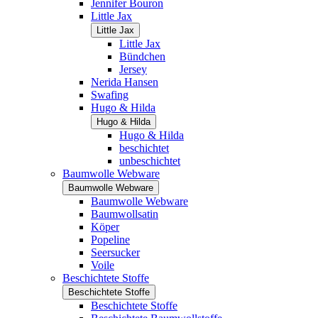
Jennifer Bouron
Little Jax
Little Jax
Little Jax
Bündchen
Jersey
Nerida Hansen
Swafing
Hugo & Hilda
Hugo & Hilda
Hugo & Hilda
beschichtet
unbeschichtet
Baumwolle Webware
Baumwolle Webware
Baumwolle Webware
Baumwollsatin
Köper
Popeline
Seersucker
Voile
Beschichtete Stoffe
Beschichtete Stoffe
Beschichtete Stoffe