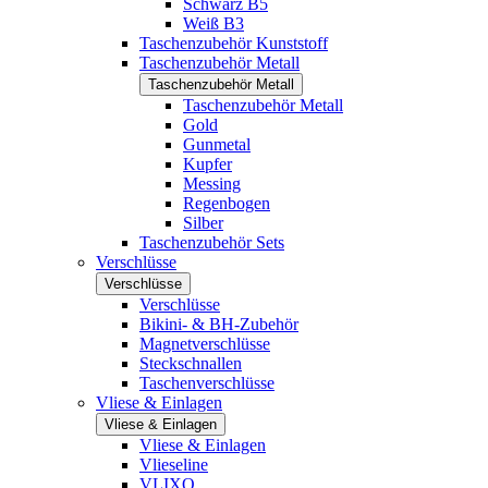
Schwarz B5
Weiß B3
Taschenzubehör Kunststoff
Taschenzubehör Metall
Taschenzubehör Metall
Taschenzubehör Metall
Gold
Gunmetal
Kupfer
Messing
Regenbogen
Silber
Taschenzubehör Sets
Verschlüsse
Verschlüsse
Verschlüsse
Bikini- & BH-Zubehör
Magnetverschlüsse
Steckschnallen
Taschenverschlüsse
Vliese & Einlagen
Vliese & Einlagen
Vliese & Einlagen
Vlieseline
VLIXO