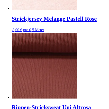
Strickjersey Melange Pastell Rose
8,00 €
pro 0,5 Meter
Rippen-Stricksweat Uni Altrosa