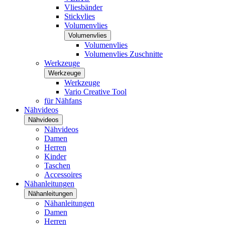
Vliesbänder
Stickvlies
Volumenvlies
Volumenvlies
Volumenvlies
Volumenvlies Zuschnitte
Werkzeuge
Werkzeuge
Werkzeuge
Vario Creative Tool
für Nähfans
Nähvideos
Nähvideos
Nähvideos
Damen
Herren
Kinder
Taschen
Accessoires
Nähanleitungen
Nähanleitungen
Nähanleitungen
Damen
Herren