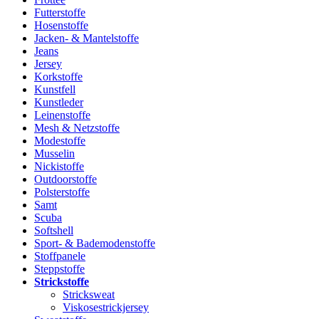
Futterstoffe
Hosenstoffe
Jacken- & Mantelstoffe
Jeans
Jersey
Korkstoffe
Kunstfell
Kunstleder
Leinenstoffe
Mesh & Netzstoffe
Modestoffe
Musselin
Nickistoffe
Outdoorstoffe
Polsterstoffe
Samt
Scuba
Softshell
Sport- & Bademodenstoffe
Stoffpanele
Steppstoffe
Strickstoffe
Stricksweat
Viskosestrickjersey