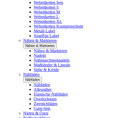
Webetiketten Sets
Webetiketten S
Webetiketten M
Webetiketten L
Webetiketten XL
Webetiketten Konturenschnitt
Metall-Label
SnapPap Label
Nähen & Markieren
Nähen & Markieren
Nähen & Markieren
Nadeln
Nähmaschinennadeln
Maßbänder & Lineale
Stifte & Kreide
Nähfäden
Nähfäden
Nähfäden
Allesnäher
Elastische Nähfäden
Overlockgarn
Zierstichfäden
Garn-Sets
Nieten & Ösen
Reißverschlüsse