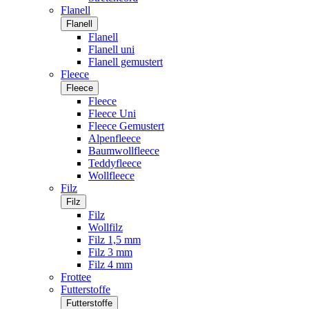
Flanell
Flanell
Flanell
Flanell uni
Flanell gemustert
Fleece
Fleece
Fleece
Fleece Uni
Fleece Gemustert
Alpenfleece
Baumwollfleece
Teddyfleece
Wollfleece
Filz
Filz
Filz
Wollfilz
Filz 1,5 mm
Filz 3 mm
Filz 4 mm
Frottee
Futterstoffe
Futterstoffe