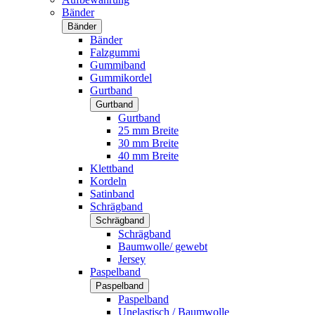
Bänder
Bänder
Bänder
Falzgummi
Gummiband
Gummikordel
Gurtband
Gurtband
Gurtband
25 mm Breite
30 mm Breite
40 mm Breite
Klettband
Kordeln
Satinband
Schrägband
Schrägband
Schrägband
Baumwolle/ gewebt
Jersey
Paspelband
Paspelband
Paspelband
Unelastisch / Baumwolle