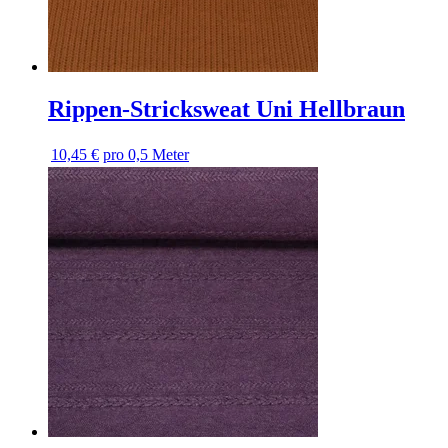
Rippen-Stricksweat Uni Hellbraun
10,45 €
pro 0,5 Meter