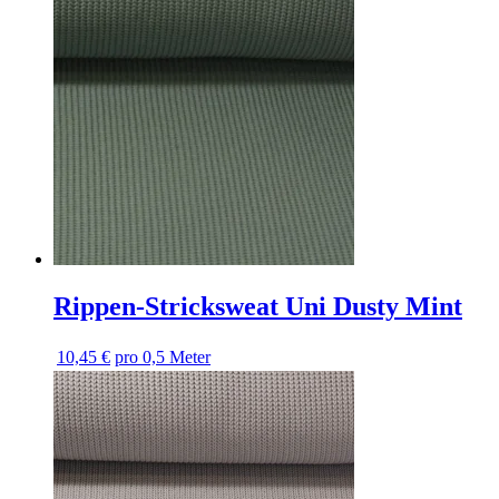
Rippen-Stricksweat Uni Dusty Mint
10,45 €
pro 0,5 Meter