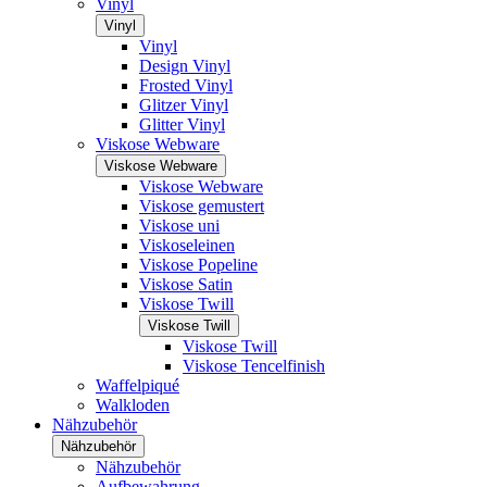
Vinyl
Vinyl
Vinyl
Design Vinyl
Frosted Vinyl
Glitzer Vinyl
Glitter Vinyl
Viskose Webware
Viskose Webware
Viskose Webware
Viskose gemustert
Viskose uni
Viskoseleinen
Viskose Popeline
Viskose Satin
Viskose Twill
Viskose Twill
Viskose Twill
Viskose Tencelfinish
Waffelpiqué
Walkloden
Nähzubehör
Nähzubehör
Nähzubehör
Aufbewahrung