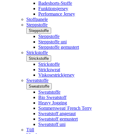
Badeshorts-Stoffe
Funktionsjersey
Performance Jersey
Stoffpanele
Steppstoffe
Steppstoffe
Steppstoffe
Steppstoffe uni
Steppstoffe gemustert
Strickstoffe
Strickstoffe
Strickstoffe
Stricksweat
Viskosestrickjersey
Sweatstoffe
Sweatstoffe
Sweatstoffe
Bio Sweatstoff
Heavy Jogging
Sommersweat/ French Terry
Sweatstoff angeraut
Sweatstoff gemustert
Sweatstoff uni
Tüll