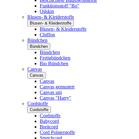
Beschichtete Baumwollstoffe
Funktionsstoff "Bo"
Oilskin
Blusen- & Kleiderstoffe
Blusen- & Kleiderstoffe
Blusen- & Kleiderstoffe
Chiffon
Bündchen
Bündchen
Bündchen
Fertigbündchen
Bio Bündchen
Canvas
Canvas
Canvas
Canvas gemustert
Canvas uni
Canvas "Harry"
Cordstoffe
Cordstoffe
Cordstoffe
Babycord
Breitcord
Cord Polsterstoffe
Stretchcord