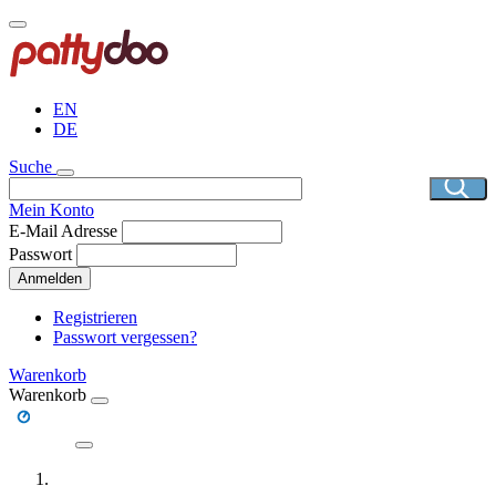
Direkt
zum
Inhalt
EN
DE
Suche
Mein Konto
E-Mail Adresse
Passwort
Anmelden
Registrieren
Passwort vergessen?
Warenkorb
Warenkorb