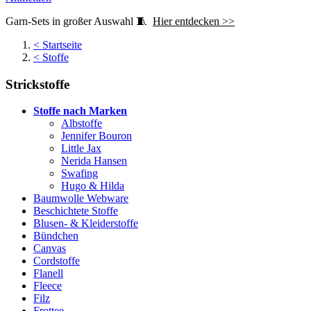
Garn-Sets in großer Auswahl 🧵
Hier entdecken >>
<
Startseite
<
Stoffe
Strickstoffe
Stoffe nach Marken
Albstoffe
Jennifer Bouron
Little Jax
Nerida Hansen
Swafing
Hugo & Hilda
Baumwolle Webware
Beschichtete Stoffe
Blusen- & Kleiderstoffe
Bündchen
Canvas
Cordstoffe
Flanell
Fleece
Filz
Frottee