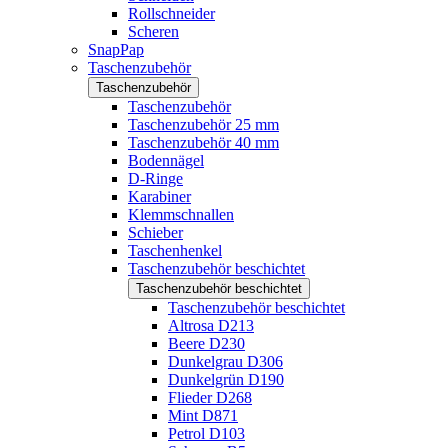
Rollschneider
Scheren
SnapPap
Taschenzubehör
Taschenzubehör
Taschenzubehör
Taschenzubehör 25 mm
Taschenzubehör 40 mm
Bodennägel
D-Ringe
Karabiner
Klemmschnallen
Schieber
Taschenhenkel
Taschenzubehör beschichtet
Taschenzubehör beschichtet
Taschenzubehör beschichtet
Altrosa D213
Beere D230
Dunkelgrau D306
Dunkelgrün D190
Flieder D268
Mint D871
Petrol D103