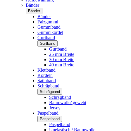
Bänder
Bänder
Bänder
Falzgummi
Gummiband
Gummikordel
Gurtband
Gurtband
Gurtband
25 mm Breite
30 mm Breite
40 mm Breite
Klettband
Kordeln
Satinband
Schrägband
Schrägband
Schrägband
Baumwolle/ gewebt
Jersey
Paspelband
Paspelband
Paspelband
Unelastisch / Baumwolle