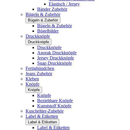
Elastisch / Jersey
Bänder Zubehör
Bügeln & Zubehör
Bügeln & Zubehör
Bügeln & Zubehör
Bügelbilder
Druckknöpfe
Druckknöpfe
Druckknöpfe
Anorak Druckknöpfe
Jersey Druckknöpfe
Snap Druckknöpfe
Fertigbündchen
Jeans Zubehör
Kleben
Knöpfe
Knöpfe
Knöpfe
Beziehbare Knöpfe
Kunststoff Knöpfe
Kuscheltier-Zubehör
Label & Etiketten
Label & Etiketten
Label & Etiketten