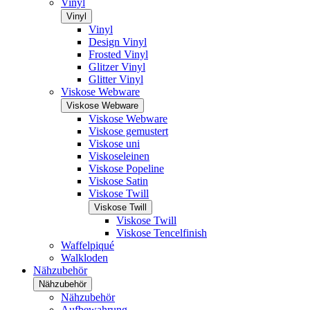
Vinyl
Vinyl
Vinyl
Design Vinyl
Frosted Vinyl
Glitzer Vinyl
Glitter Vinyl
Viskose Webware
Viskose Webware
Viskose Webware
Viskose gemustert
Viskose uni
Viskoseleinen
Viskose Popeline
Viskose Satin
Viskose Twill
Viskose Twill
Viskose Twill
Viskose Tencelfinish
Waffelpiqué
Walkloden
Nähzubehör
Nähzubehör
Nähzubehör
Aufbewahrung