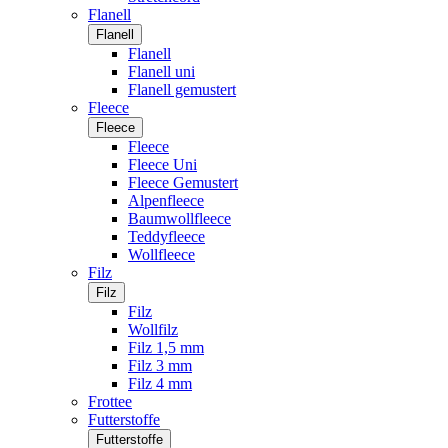
Flanell
Flanell
Flanell
Flanell uni
Flanell gemustert
Fleece
Fleece
Fleece
Fleece Uni
Fleece Gemustert
Alpenfleece
Baumwollfleece
Teddyfleece
Wollfleece
Filz
Filz
Filz
Wollfilz
Filz 1,5 mm
Filz 3 mm
Filz 4 mm
Frottee
Futterstoffe
Futterstoffe