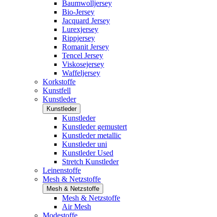
Baumwolljersey
Bio-Jersey
Jacquard Jersey
Lurexjersey
Rippjersey
Romanit Jersey
Tencel Jersey
Viskosejersey
Waffeljersey
Korkstoffe
Kunstfell
Kunstleder
Kunstleder
Kunstleder
Kunstleder gemustert
Kunstleder metallic
Kunstleder uni
Kunstleder Used
Stretch Kunstleder
Leinenstoffe
Mesh & Netzstoffe
Mesh & Netzstoffe
Mesh & Netzstoffe
Air Mesh
Modestoffe