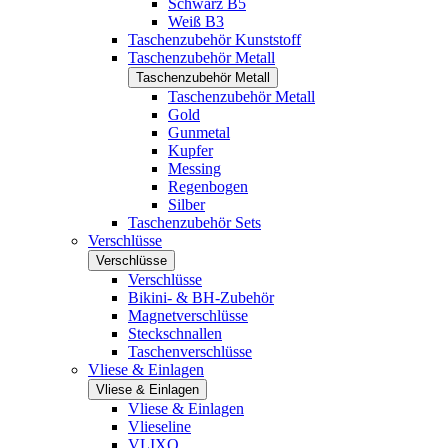
Schwarz B5
Weiß B3
Taschenzubehör Kunststoff
Taschenzubehör Metall
Taschenzubehör Metall
Taschenzubehör Metall
Gold
Gunmetal
Kupfer
Messing
Regenbogen
Silber
Taschenzubehör Sets
Verschlüsse
Verschlüsse
Verschlüsse
Bikini- & BH-Zubehör
Magnetverschlüsse
Steckschnallen
Taschenverschlüsse
Vliese & Einlagen
Vliese & Einlagen
Vliese & Einlagen
Vlieseline
VLIXO