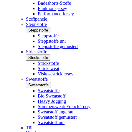
Badeshorts-Stoffe
Funktionsjersey
Performance Jersey
Stoffpanele
Steppstoffe
Steppstoffe
Steppstoffe
Steppstoffe uni
Steppstoffe gemustert
Strickstoffe
Strickstoffe
Strickstoffe
Stricksweat
Viskosestrickjersey
Sweatstoffe
Sweatstoffe
Sweatstoffe
Bio Sweatstoff
Heavy Jogging
Sommersweat/ French Terry
Sweatstoff angeraut
Sweatstoff gemustert
Sweatstoff uni
Tüll