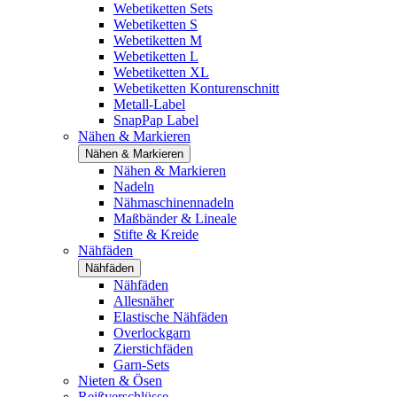
Webetiketten Sets
Webetiketten S
Webetiketten M
Webetiketten L
Webetiketten XL
Webetiketten Konturenschnitt
Metall-Label
SnapPap Label
Nähen & Markieren
Nähen & Markieren
Nähen & Markieren
Nadeln
Nähmaschinennadeln
Maßbänder & Lineale
Stifte & Kreide
Nähfäden
Nähfäden
Nähfäden
Allesnäher
Elastische Nähfäden
Overlockgarn
Zierstichfäden
Garn-Sets
Nieten & Ösen
Reißverschlüsse