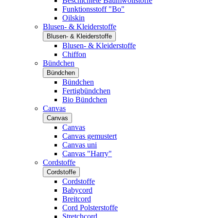
Beschichtete Baumwollstoffe
Funktionsstoff "Bo"
Oilskin
Blusen- & Kleiderstoffe
Blusen- & Kleiderstoffe
Blusen- & Kleiderstoffe
Chiffon
Bündchen
Bündchen
Bündchen
Fertigbündchen
Bio Bündchen
Canvas
Canvas
Canvas
Canvas gemustert
Canvas uni
Canvas "Harry"
Cordstoffe
Cordstoffe
Cordstoffe
Babycord
Breitcord
Cord Polsterstoffe
Stretchcord