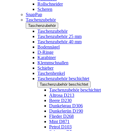
Rollschneider
Scheren
SnapPap
Taschenzubehör
Taschenzubehör
Taschenzubehör
Taschenzubehör 25 mm
Taschenzubehör 40 mm
Bodennägel
D-Ringe
Karabiner
Klemmschnallen
Schieber
Taschenhenkel
Taschenzubehör beschichtet
Taschenzubehör beschichtet
Taschenzubehör beschichtet
Altrosa D213
Beere D230
Dunkelgrau D306
Dunkelgrün D190
Flieder D268
Mint D871
Petrol D103