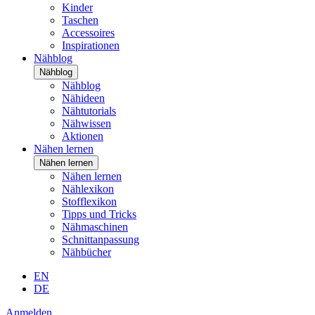
Kinder
Taschen
Accessoires
Inspirationen
Nähblog
Nähblog
Nähblog
Nähideen
Nähtutorials
Nähwissen
Aktionen
Nähen lernen
Nähen lernen
Nähen lernen
Nählexikon
Stofflexikon
Tipps und Tricks
Nähmaschinen
Schnittanpassung
Nähbücher
EN
DE
Anmelden