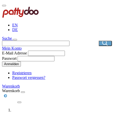
Direkt
zum
Inhalt
EN
DE
Suche
Mein Konto
E-Mail Adresse
Passwort
Anmelden
Registrieren
Passwort vergessen?
Warenkorb
Warenkorb