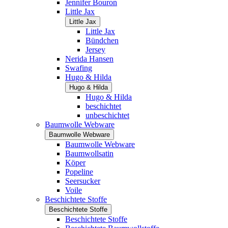
Jennifer Bouron
Little Jax
Little Jax
Little Jax
Bündchen
Jersey
Nerida Hansen
Swafing
Hugo & Hilda
Hugo & Hilda
Hugo & Hilda
beschichtet
unbeschichtet
Baumwolle Webware
Baumwolle Webware
Baumwolle Webware
Baumwollsatin
Köper
Popeline
Seersucker
Voile
Beschichtete Stoffe
Beschichtete Stoffe
Beschichtete Stoffe