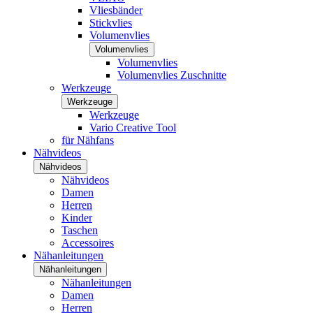
Vliesbänder
Stickvlies
Volumenvlies
Volumenvlies
Volumenvlies
Volumenvlies Zuschnitte
Werkzeuge
Werkzeuge
Werkzeuge
Vario Creative Tool
für Nähfans
Nähvideos
Nähvideos
Nähvideos
Damen
Herren
Kinder
Taschen
Accessoires
Nähanleitungen
Nähanleitungen
Nähanleitungen
Damen
Herren