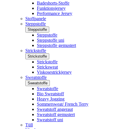
Badeshorts-Stoffe
Funktionsjersey
Performance Jersey
Stoffpanele
Steppstoffe
Steppstoffe
Steppstoffe
Steppstoffe uni
Steppstoffe gemustert
Strickstoffe
Strickstoffe
Strickstoffe
Stricksweat
Viskosestrickjersey
Sweatstoffe
Sweatstoffe
Sweatstoffe
Bio Sweatstoff
Heavy Jogging
Sommersweat/ French Terry
Sweatstoff angeraut
Sweatstoff gemustert
Sweatstoff uni
Tüll