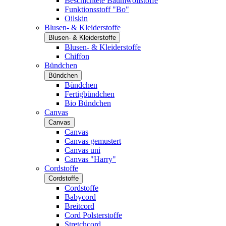
Beschichtete Baumwollstoffe
Funktionsstoff "Bo"
Oilskin
Blusen- & Kleiderstoffe
Blusen- & Kleiderstoffe
Blusen- & Kleiderstoffe
Chiffon
Bündchen
Bündchen
Bündchen
Fertigbündchen
Bio Bündchen
Canvas
Canvas
Canvas
Canvas gemustert
Canvas uni
Canvas "Harry"
Cordstoffe
Cordstoffe
Cordstoffe
Babycord
Breitcord
Cord Polsterstoffe
Stretchcord