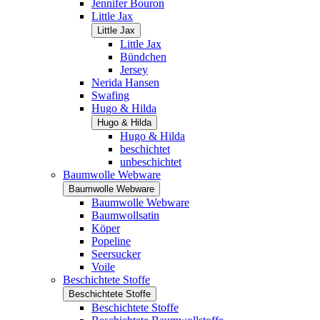
Jennifer Bouron
Little Jax
Little Jax
Little Jax
Bündchen
Jersey
Nerida Hansen
Swafing
Hugo & Hilda
Hugo & Hilda
Hugo & Hilda
beschichtet
unbeschichtet
Baumwolle Webware
Baumwolle Webware
Baumwolle Webware
Baumwollsatin
Köper
Popeline
Seersucker
Voile
Beschichtete Stoffe
Beschichtete Stoffe
Beschichtete Stoffe