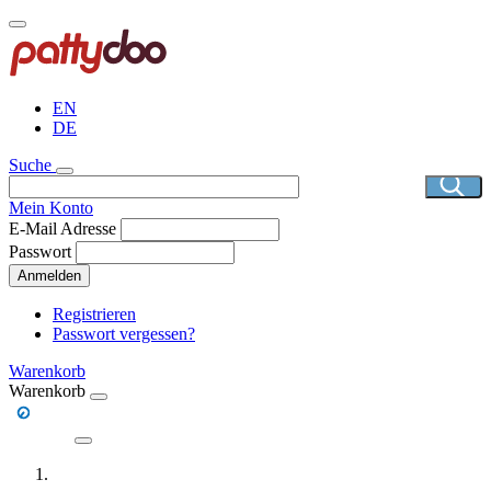
Direkt
zum
Inhalt
EN
DE
Suche
Mein Konto
E-Mail Adresse
Passwort
Anmelden
Registrieren
Passwort vergessen?
Warenkorb
Warenkorb