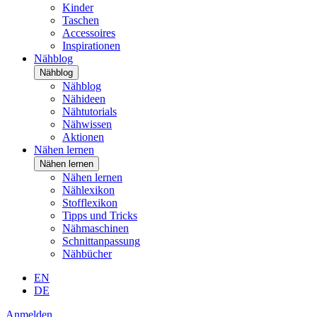
Kinder
Taschen
Accessoires
Inspirationen
Nähblog
Nähblog
Nähblog
Nähideen
Nähtutorials
Nähwissen
Aktionen
Nähen lernen
Nähen lernen
Nähen lernen
Nählexikon
Stofflexikon
Tipps und Tricks
Nähmaschinen
Schnittanpassung
Nähbücher
EN
DE
Anmelden