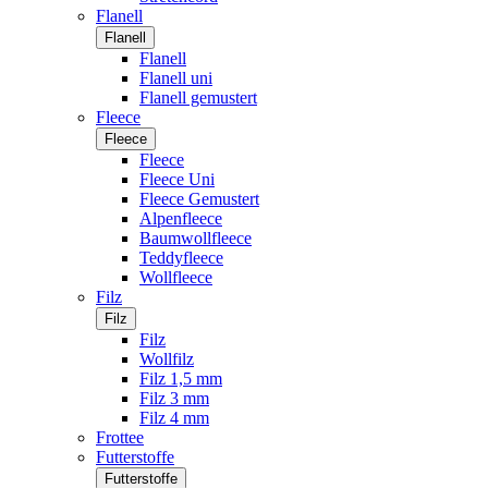
Flanell
Flanell
Flanell
Flanell uni
Flanell gemustert
Fleece
Fleece
Fleece
Fleece Uni
Fleece Gemustert
Alpenfleece
Baumwollfleece
Teddyfleece
Wollfleece
Filz
Filz
Filz
Wollfilz
Filz 1,5 mm
Filz 3 mm
Filz 4 mm
Frottee
Futterstoffe
Futterstoffe