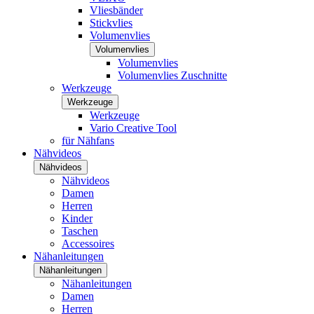
Vliesbänder
Stickvlies
Volumenvlies
Volumenvlies
Volumenvlies
Volumenvlies Zuschnitte
Werkzeuge
Werkzeuge
Werkzeuge
Vario Creative Tool
für Nähfans
Nähvideos
Nähvideos
Nähvideos
Damen
Herren
Kinder
Taschen
Accessoires
Nähanleitungen
Nähanleitungen
Nähanleitungen
Damen
Herren