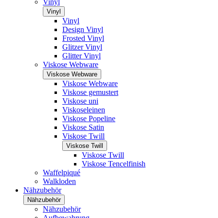
Vinyl
Vinyl
Vinyl
Design Vinyl
Frosted Vinyl
Glitzer Vinyl
Glitter Vinyl
Viskose Webware
Viskose Webware
Viskose Webware
Viskose gemustert
Viskose uni
Viskoseleinen
Viskose Popeline
Viskose Satin
Viskose Twill
Viskose Twill
Viskose Twill
Viskose Tencelfinish
Waffelpiqué
Walkloden
Nähzubehör
Nähzubehör
Nähzubehör
Aufbewahrung