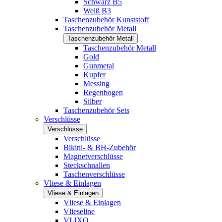
Schwarz B5
Weiß B3
Taschenzubehör Kunststoff
Taschenzubehör Metall
Taschenzubehör Metall
Taschenzubehör Metall
Gold
Gunmetal
Kupfer
Messing
Regenbogen
Silber
Taschenzubehör Sets
Verschlüsse
Verschlüsse
Verschlüsse
Bikini- & BH-Zubehör
Magnetverschlüsse
Steckschnallen
Taschenverschlüsse
Vliese & Einlagen
Vliese & Einlagen
Vliese & Einlagen
Vlieseline
VLIXO