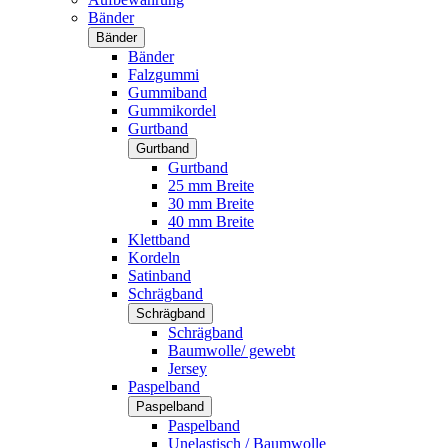
Bänder
Bänder
Bänder
Falzgummi
Gummiband
Gummikordel
Gurtband
Gurtband
Gurtband
25 mm Breite
30 mm Breite
40 mm Breite
Klettband
Kordeln
Satinband
Schrägband
Schrägband
Schrägband
Baumwolle/ gewebt
Jersey
Paspelband
Paspelband
Paspelband
Unelastisch / Baumwolle