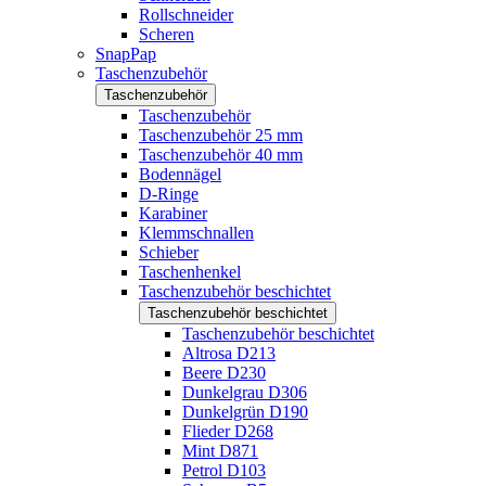
Rollschneider
Scheren
SnapPap
Taschenzubehör
Taschenzubehör
Taschenzubehör
Taschenzubehör 25 mm
Taschenzubehör 40 mm
Bodennägel
D-Ringe
Karabiner
Klemmschnallen
Schieber
Taschenhenkel
Taschenzubehör beschichtet
Taschenzubehör beschichtet
Taschenzubehör beschichtet
Altrosa D213
Beere D230
Dunkelgrau D306
Dunkelgrün D190
Flieder D268
Mint D871
Petrol D103