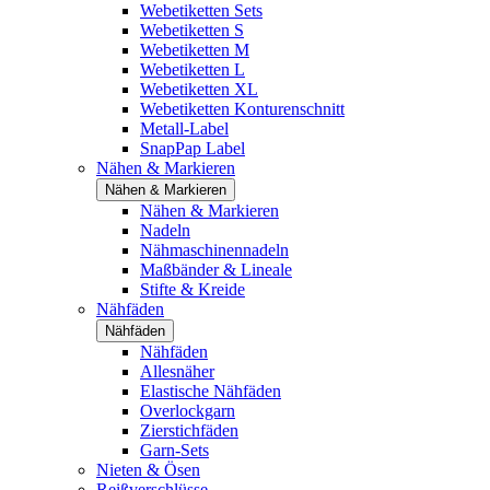
Webetiketten Sets
Webetiketten S
Webetiketten M
Webetiketten L
Webetiketten XL
Webetiketten Konturenschnitt
Metall-Label
SnapPap Label
Nähen & Markieren
Nähen & Markieren
Nähen & Markieren
Nadeln
Nähmaschinennadeln
Maßbänder & Lineale
Stifte & Kreide
Nähfäden
Nähfäden
Nähfäden
Allesnäher
Elastische Nähfäden
Overlockgarn
Zierstichfäden
Garn-Sets
Nieten & Ösen
Reißverschlüsse