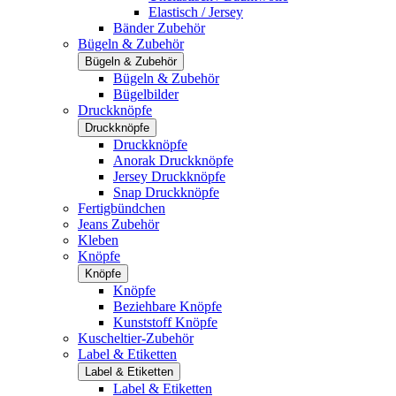
Elastisch / Jersey
Bänder Zubehör
Bügeln & Zubehör
Bügeln & Zubehör
Bügeln & Zubehör
Bügelbilder
Druckknöpfe
Druckknöpfe
Druckknöpfe
Anorak Druckknöpfe
Jersey Druckknöpfe
Snap Druckknöpfe
Fertigbündchen
Jeans Zubehör
Kleben
Knöpfe
Knöpfe
Knöpfe
Beziehbare Knöpfe
Kunststoff Knöpfe
Kuscheltier-Zubehör
Label & Etiketten
Label & Etiketten
Label & Etiketten