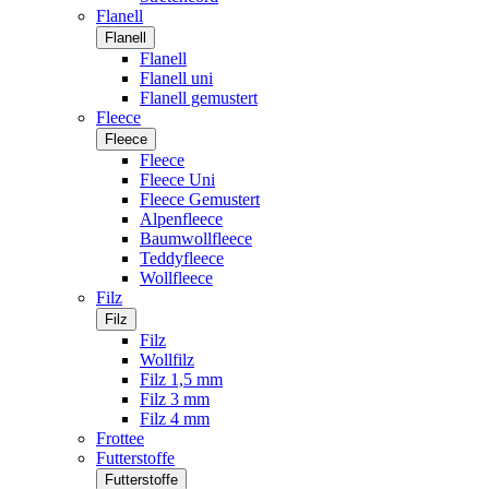
Flanell
Flanell
Flanell
Flanell uni
Flanell gemustert
Fleece
Fleece
Fleece
Fleece Uni
Fleece Gemustert
Alpenfleece
Baumwollfleece
Teddyfleece
Wollfleece
Filz
Filz
Filz
Wollfilz
Filz 1,5 mm
Filz 3 mm
Filz 4 mm
Frottee
Futterstoffe
Futterstoffe