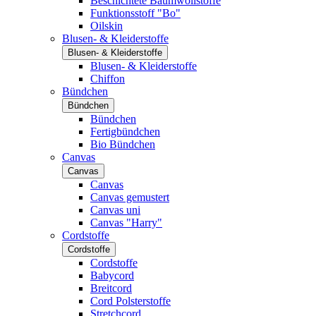
Beschichtete Baumwollstoffe
Funktionsstoff "Bo"
Oilskin
Blusen- & Kleiderstoffe
Blusen- & Kleiderstoffe
Blusen- & Kleiderstoffe
Chiffon
Bündchen
Bündchen
Bündchen
Fertigbündchen
Bio Bündchen
Canvas
Canvas
Canvas
Canvas gemustert
Canvas uni
Canvas "Harry"
Cordstoffe
Cordstoffe
Cordstoffe
Babycord
Breitcord
Cord Polsterstoffe
Stretchcord