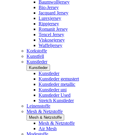
Baumwolljersey
Bio-Jersey
Jacquard Jersey
Lurexjersey
Rippjersey
Romanit Jersey
Tencel Jersey
Viskosejersey
Waffeljersey
Korkstoffe
Kunstfell
Kunstleder
Kunstleder
Kunstleder
Kunstleder gemustert
Kunstleder metallic
Kunstleder uni
Kunstleder Used
Stretch Kunstleder
Leinenstoffe
Mesh & Netzstoffe
Mesh & Netzstoffe
Mesh & Netzstoffe
Air Mesh
Modestoffe