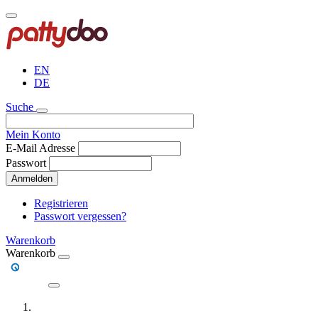
Direkt
zum
Inhalt
EN
DE
Suche
Mein Konto
E-Mail Adresse
Passwort
Anmelden
Registrieren
Passwort vergessen?
Warenkorb
Warenkorb