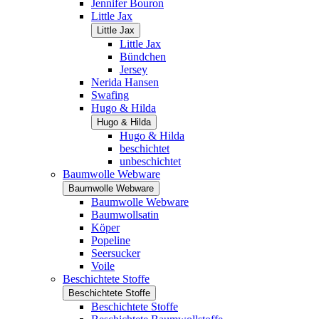
Jennifer Bouron
Little Jax
Little Jax
Little Jax
Bündchen
Jersey
Nerida Hansen
Swafing
Hugo & Hilda
Hugo & Hilda
Hugo & Hilda
beschichtet
unbeschichtet
Baumwolle Webware
Baumwolle Webware
Baumwolle Webware
Baumwollsatin
Köper
Popeline
Seersucker
Voile
Beschichtete Stoffe
Beschichtete Stoffe
Beschichtete Stoffe