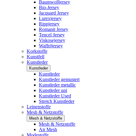
Baumwolljersey
Bio-Jersey
Jacquard Jersey
Lurexjersey
Rippjersey
Romanit Jersey
Tencel Jersey
Viskosejersey
Waffeljersey
Korkstoffe
Kunstfell
Kunstleder
Kunstleder
Kunstleder
Kunstleder gemustert
Kunstleder metallic
Kunstleder uni
Kunstleder Used
Stretch Kunstleder
Leinenstoffe
Mesh & Netzstoffe
Mesh & Netzstoffe
Mesh & Netzstoffe
Air Mesh
Modestoffe