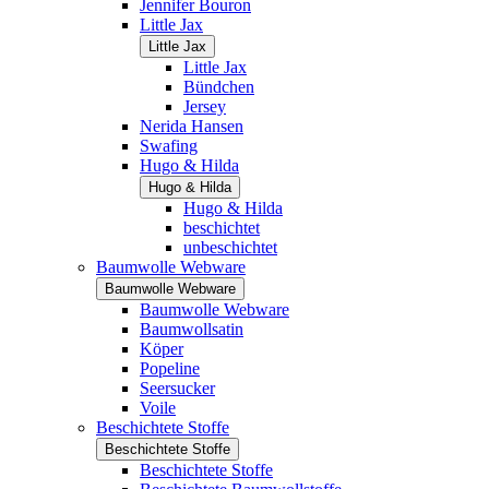
Jennifer Bouron
Little Jax
Little Jax
Little Jax
Bündchen
Jersey
Nerida Hansen
Swafing
Hugo & Hilda
Hugo & Hilda
Hugo & Hilda
beschichtet
unbeschichtet
Baumwolle Webware
Baumwolle Webware
Baumwolle Webware
Baumwollsatin
Köper
Popeline
Seersucker
Voile
Beschichtete Stoffe
Beschichtete Stoffe
Beschichtete Stoffe