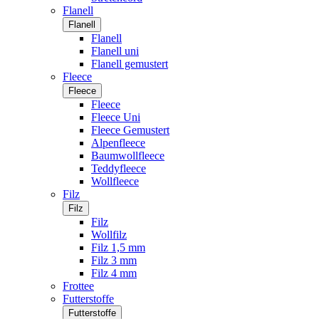
Flanell
Flanell
Flanell
Flanell uni
Flanell gemustert
Fleece
Fleece
Fleece
Fleece Uni
Fleece Gemustert
Alpenfleece
Baumwollfleece
Teddyfleece
Wollfleece
Filz
Filz
Filz
Wollfilz
Filz 1,5 mm
Filz 3 mm
Filz 4 mm
Frottee
Futterstoffe
Futterstoffe