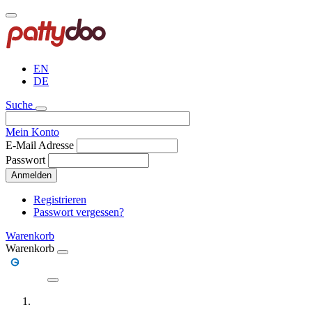
Direkt
zum
Inhalt
EN
DE
Suche
Mein Konto
E-Mail Adresse
Passwort
Anmelden
Registrieren
Passwort vergessen?
Warenkorb
Warenkorb