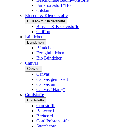
Beschichtete Baumwollstoffe
Funktionsstoff "Bo"
Oilskin
Blusen- & Kleiderstoffe
Blusen- & Kleiderstoffe
Blusen- & Kleiderstoffe
Chiffon
Bündchen
Bündchen
Bündchen
Fertigbündchen
Bio Bündchen
Canvas
Canvas
Canvas
Canvas gemustert
Canvas uni
Canvas "Harry"
Cordstoffe
Cordstoffe
Cordstoffe
Babycord
Breitcord
Cord Polsterstoffe
Stretchcord