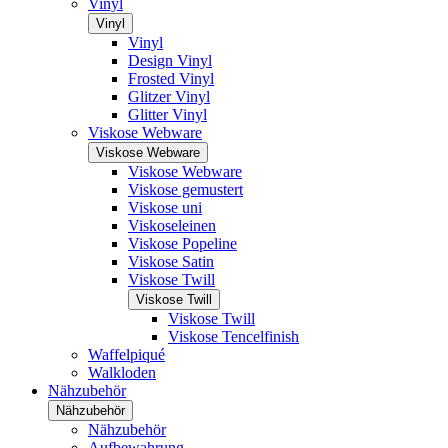
Vinyl
Vinyl
Vinyl
Design Vinyl
Frosted Vinyl
Glitzer Vinyl
Glitter Vinyl
Viskose Webware
Viskose Webware
Viskose Webware
Viskose gemustert
Viskose uni
Viskoseleinen
Viskose Popeline
Viskose Satin
Viskose Twill
Viskose Twill
Viskose Twill
Viskose Tencelfinish
Waffelpiqué
Walkloden
Nähzubehör
Nähzubehör
Nähzubehör
Aufbewahrung