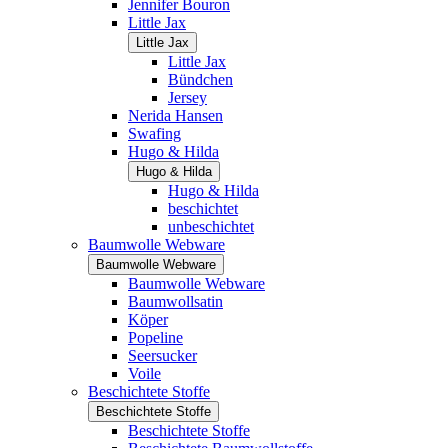
Jennifer Bouron
Little Jax
Little Jax
Little Jax
Bündchen
Jersey
Nerida Hansen
Swafing
Hugo & Hilda
Hugo & Hilda
Hugo & Hilda
beschichtet
unbeschichtet
Baumwolle Webware
Baumwolle Webware
Baumwolle Webware
Baumwollsatin
Köper
Popeline
Seersucker
Voile
Beschichtete Stoffe
Beschichtete Stoffe
Beschichtete Stoffe