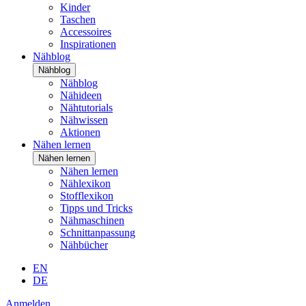
Kinder
Taschen
Accessoires
Inspirationen
Nähblog
Nähblog
Nähblog
Nähideen
Nähtutorials
Nähwissen
Aktionen
Nähen lernen
Nähen lernen
Nähen lernen
Nählexikon
Stofflexikon
Tipps und Tricks
Nähmaschinen
Schnittanpassung
Nähbücher
EN
DE
Anmelden