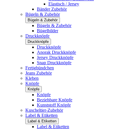
Elastisch / Jersey
Bänder Zubehör
Bügeln & Zubehör
Bügeln & Zubehör
Bügeln & Zubehör
Bügelbilder
Druckknöpfe
Druckknöpfe
Druckknöpfe
Anorak Druckknöpfe
Jersey Druckknöpfe
Snap Druckknöpfe
Fertigbündchen
Jeans Zubehör
Kleben
Knöpfe
Knöpfe
Knöpfe
Beziehbare Knöpfe
Kunststoff Knöpfe
Kuscheltier-Zubehör
Label & Etiketten
Label & Etiketten
Label & Etiketten