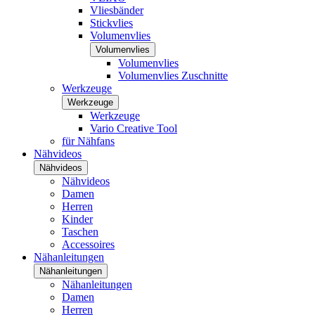
Vliesbänder
Stickvlies
Volumenvlies
Volumenvlies
Volumenvlies
Volumenvlies Zuschnitte
Werkzeuge
Werkzeuge
Werkzeuge
Vario Creative Tool
für Nähfans
Nähvideos
Nähvideos
Nähvideos
Damen
Herren
Kinder
Taschen
Accessoires
Nähanleitungen
Nähanleitungen
Nähanleitungen
Damen
Herren