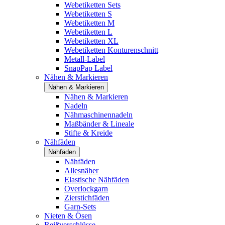
Webetiketten Sets
Webetiketten S
Webetiketten M
Webetiketten L
Webetiketten XL
Webetiketten Konturenschnitt
Metall-Label
SnapPap Label
Nähen & Markieren
Nähen & Markieren
Nähen & Markieren
Nadeln
Nähmaschinennadeln
Maßbänder & Lineale
Stifte & Kreide
Nähfäden
Nähfäden
Nähfäden
Allesnäher
Elastische Nähfäden
Overlockgarn
Zierstichfäden
Garn-Sets
Nieten & Ösen
Reißverschlüsse