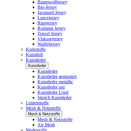
Baumwolljersey
Bio-Jersey
Jacquard Jersey
Lurexjersey
Rippjersey
Romanit Jersey
Tencel Jersey
Viskosejersey
Waffeljersey
Korkstoffe
Kunstfell
Kunstleder
Kunstleder
Kunstleder
Kunstleder gemustert
Kunstleder metallic
Kunstleder uni
Kunstleder Used
Stretch Kunstleder
Leinenstoffe
Mesh & Netzstoffe
Mesh & Netzstoffe
Mesh & Netzstoffe
Air Mesh
Modestoffe