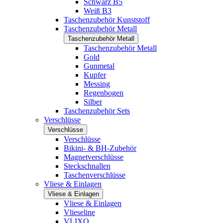
Schwarz B5
Weiß B3
Taschenzubehör Kunststoff
Taschenzubehör Metall
Taschenzubehör Metall
Taschenzubehör Metall
Gold
Gunmetal
Kupfer
Messing
Regenbogen
Silber
Taschenzubehör Sets
Verschlüsse
Verschlüsse
Verschlüsse
Bikini- & BH-Zubehör
Magnetverschlüsse
Steckschnallen
Taschenverschlüsse
Vliese & Einlagen
Vliese & Einlagen
Vliese & Einlagen
Vlieseline
VLIXO