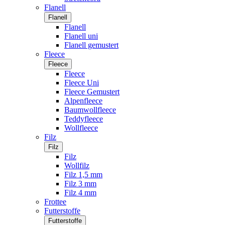
Flanell
Flanell
Flanell
Flanell uni
Flanell gemustert
Fleece
Fleece
Fleece
Fleece Uni
Fleece Gemustert
Alpenfleece
Baumwollfleece
Teddyfleece
Wollfleece
Filz
Filz
Filz
Wollfilz
Filz 1,5 mm
Filz 3 mm
Filz 4 mm
Frottee
Futterstoffe
Futterstoffe