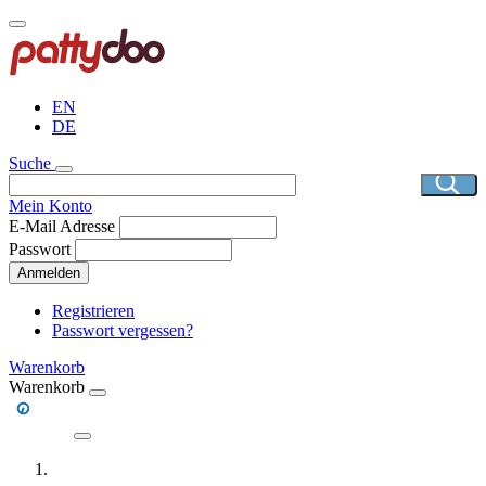
Direkt
zum
Inhalt
EN
DE
Suche
Mein Konto
E-Mail Adresse
Passwort
Anmelden
Registrieren
Passwort vergessen?
Warenkorb
Warenkorb