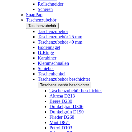
Rollschneider
Scheren
SnapPap
Taschenzubehör
Taschenzubehör
Taschenzubehör
Taschenzubehör 25 mm
Taschenzubehör 40 mm
Bodennägel
D-Ringe
Karabiner
Klemmschnallen
Schieber
Taschenhenkel
Taschenzubehör beschichtet
Taschenzubehör beschichtet
Taschenzubehör beschichtet
Altrosa D213
Beere D230
Dunkelgrau D306
Dunkelgrün D190
Flieder D268
Mint D871
Petrol D103