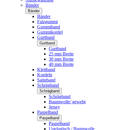
Bänder
Bänder
Bänder
Falzgummi
Gummiband
Gummikordel
Gurtband
Gurtband
Gurtband
25 mm Breite
30 mm Breite
40 mm Breite
Klettband
Kordeln
Satinband
Schrägband
Schrägband
Schrägband
Baumwolle/ gewebt
Jersey
Paspelband
Paspelband
Paspelband
Unelastisch / Baumwolle