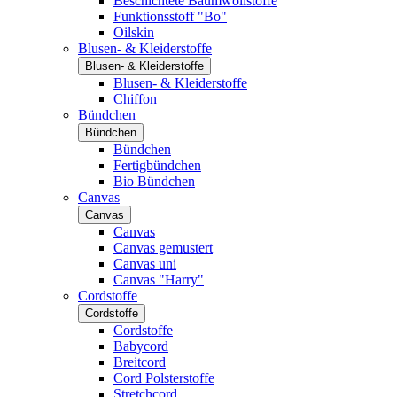
Beschichtete Baumwollstoffe
Funktionsstoff "Bo"
Oilskin
Blusen- & Kleiderstoffe
Blusen- & Kleiderstoffe
Blusen- & Kleiderstoffe
Chiffon
Bündchen
Bündchen
Bündchen
Fertigbündchen
Bio Bündchen
Canvas
Canvas
Canvas
Canvas gemustert
Canvas uni
Canvas "Harry"
Cordstoffe
Cordstoffe
Cordstoffe
Babycord
Breitcord
Cord Polsterstoffe
Stretchcord