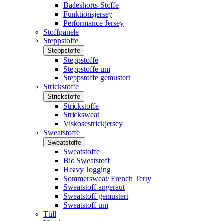
Badeshorts-Stoffe
Funktionsjersey
Performance Jersey
Stoffpanele
Steppstoffe
Steppstoffe
Steppstoffe
Steppstoffe uni
Steppstoffe gemustert
Strickstoffe
Strickstoffe
Strickstoffe
Stricksweat
Viskosestrickjersey
Sweatstoffe
Sweatstoffe
Sweatstoffe
Bio Sweatstoff
Heavy Jogging
Sommersweat/ French Terry
Sweatstoff angeraut
Sweatstoff gemustert
Sweatstoff uni
Tüll