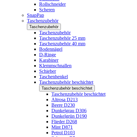
Rollschneider
Scheren
SnapPap
Taschenzubehör
Taschenzubehör
Taschenzubehör
Taschenzubehör 25 mm
Taschenzubehör 40 mm
Bodennägel
D-Ringe
Karabiner
Klemmschnallen
Schieber
Taschenhenkel
Taschenzubehör beschichtet
Taschenzubehör beschichtet
Taschenzubehör beschichtet
Altrosa D213
Beere D230
Dunkelgrau D306
Dunkelgrün D190
Flieder D268
Mint D871
Petrol D103