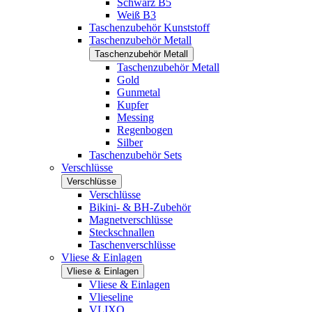
Schwarz B5
Weiß B3
Taschenzubehör Kunststoff
Taschenzubehör Metall
Taschenzubehör Metall
Taschenzubehör Metall
Gold
Gunmetal
Kupfer
Messing
Regenbogen
Silber
Taschenzubehör Sets
Verschlüsse
Verschlüsse
Verschlüsse
Bikini- & BH-Zubehör
Magnetverschlüsse
Steckschnallen
Taschenverschlüsse
Vliese & Einlagen
Vliese & Einlagen
Vliese & Einlagen
Vlieseline
VLIXO