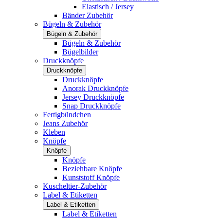
Elastisch / Jersey
Bänder Zubehör
Bügeln & Zubehör
Bügeln & Zubehör
Bügeln & Zubehör
Bügelbilder
Druckknöpfe
Druckknöpfe
Druckknöpfe
Anorak Druckknöpfe
Jersey Druckknöpfe
Snap Druckknöpfe
Fertigbündchen
Jeans Zubehör
Kleben
Knöpfe
Knöpfe
Knöpfe
Beziehbare Knöpfe
Kunststoff Knöpfe
Kuscheltier-Zubehör
Label & Etiketten
Label & Etiketten
Label & Etiketten