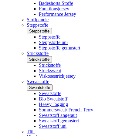
Badeshorts-Stoffe
Funktionsjersey
Performance Jersey
Stoffpanele
Steppstoffe
Steppstoffe
Steppstoffe
Steppstoffe uni
Steppstoffe gemustert
Strickstoffe
Strickstoffe
Strickstoffe
Stricksweat
Viskosestrickjersey
Sweatstoffe
Sweatstoffe
Sweatstoffe
Bio Sweatstoff
Heavy Jogging
Sommersweat/ French Terry
Sweatstoff angeraut
Sweatstoff gemustert
Sweatstoff uni
Tüll