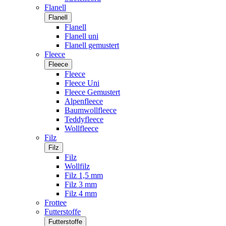
Flanell
Flanell
Flanell
Flanell uni
Flanell gemustert
Fleece
Fleece
Fleece
Fleece Uni
Fleece Gemustert
Alpenfleece
Baumwollfleece
Teddyfleece
Wollfleece
Filz
Filz
Filz
Wollfilz
Filz 1,5 mm
Filz 3 mm
Filz 4 mm
Frottee
Futterstoffe
Futterstoffe