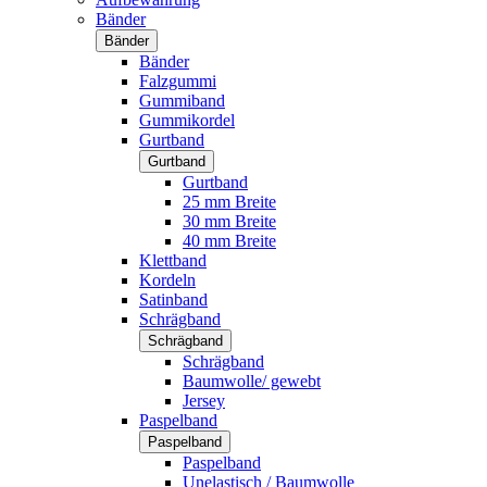
Bänder
Bänder
Bänder
Falzgummi
Gummiband
Gummikordel
Gurtband
Gurtband
Gurtband
25 mm Breite
30 mm Breite
40 mm Breite
Klettband
Kordeln
Satinband
Schrägband
Schrägband
Schrägband
Baumwolle/ gewebt
Jersey
Paspelband
Paspelband
Paspelband
Unelastisch / Baumwolle