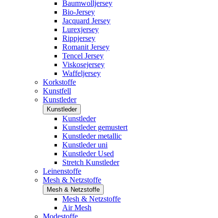
Baumwolljersey
Bio-Jersey
Jacquard Jersey
Lurexjersey
Rippjersey
Romanit Jersey
Tencel Jersey
Viskosejersey
Waffeljersey
Korkstoffe
Kunstfell
Kunstleder
Kunstleder
Kunstleder
Kunstleder gemustert
Kunstleder metallic
Kunstleder uni
Kunstleder Used
Stretch Kunstleder
Leinenstoffe
Mesh & Netzstoffe
Mesh & Netzstoffe
Mesh & Netzstoffe
Air Mesh
Modestoffe