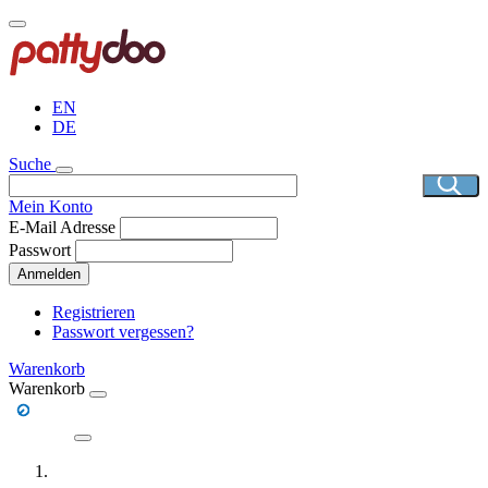
Direkt
zum
Inhalt
EN
DE
Suche
Mein Konto
E-Mail Adresse
Passwort
Anmelden
Registrieren
Passwort vergessen?
Warenkorb
Warenkorb