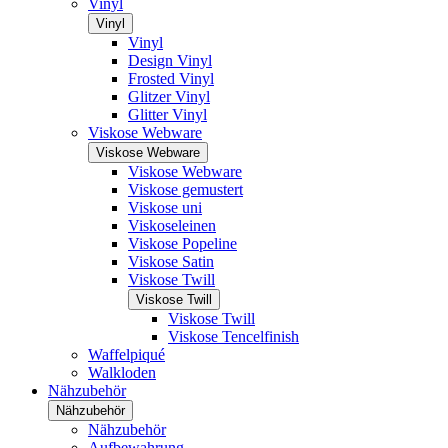
Vinyl
Vinyl
Vinyl
Design Vinyl
Frosted Vinyl
Glitzer Vinyl
Glitter Vinyl
Viskose Webware
Viskose Webware
Viskose Webware
Viskose gemustert
Viskose uni
Viskoseleinen
Viskose Popeline
Viskose Satin
Viskose Twill
Viskose Twill
Viskose Twill
Viskose Tencelfinish
Waffelpiqué
Walkloden
Nähzubehör
Nähzubehör
Nähzubehör
Aufbewahrung