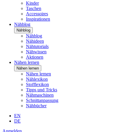
Kinder
Taschen
Accessoires
Inspirationen
Nähblog
Nähblog
Nähblog
Nähideen
Nähtutorials
Nähwissen
Aktionen
Nähen lernen
Nähen lernen
Nähen lernen
Nählexikon
Stofflexikon
Tipps und Tricks
Nähmaschinen
Schnittanpassung
Nähbücher
EN
DE
Anmelden