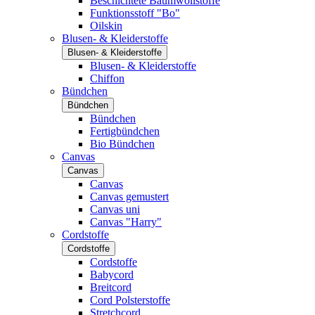
Beschichtete Baumwollstoffe
Funktionsstoff "Bo"
Oilskin
Blusen- & Kleiderstoffe
Blusen- & Kleiderstoffe
Blusen- & Kleiderstoffe
Chiffon
Bündchen
Bündchen
Bündchen
Fertigbündchen
Bio Bündchen
Canvas
Canvas
Canvas
Canvas gemustert
Canvas uni
Canvas "Harry"
Cordstoffe
Cordstoffe
Cordstoffe
Babycord
Breitcord
Cord Polsterstoffe
Stretchcord