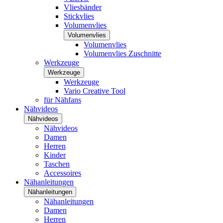
Vliesbänder
Stickvlies
Volumenvlies
Volumenvlies
Volumenvlies
Volumenvlies Zuschnitte
Werkzeuge
Werkzeuge
Werkzeuge
Vario Creative Tool
für Nähfans
Nähvideos
Nähvideos
Nähvideos
Damen
Herren
Kinder
Taschen
Accessoires
Nähanleitungen
Nähanleitungen
Nähanleitungen
Damen
Herren