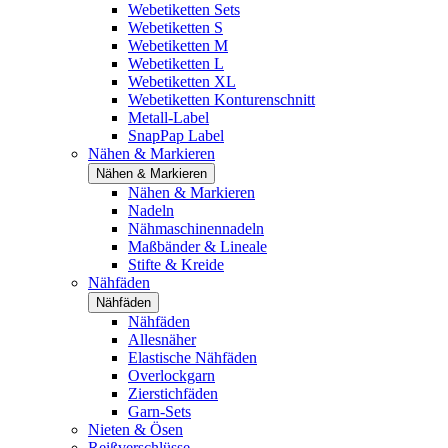
Webetiketten Sets
Webetiketten S
Webetiketten M
Webetiketten L
Webetiketten XL
Webetiketten Konturenschnitt
Metall-Label
SnapPap Label
Nähen & Markieren
Nähen & Markieren
Nähen & Markieren
Nadeln
Nähmaschinennadeln
Maßbänder & Lineale
Stifte & Kreide
Nähfäden
Nähfäden
Nähfäden
Allesnäher
Elastische Nähfäden
Overlockgarn
Zierstichfäden
Garn-Sets
Nieten & Ösen
Reißverschlüsse