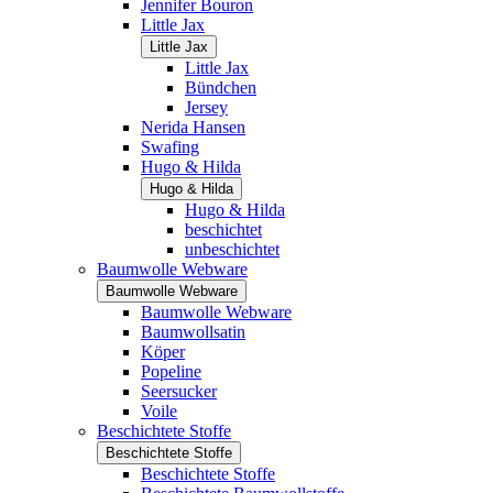
Jennifer Bouron
Little Jax
Little Jax
Little Jax
Bündchen
Jersey
Nerida Hansen
Swafing
Hugo & Hilda
Hugo & Hilda
Hugo & Hilda
beschichtet
unbeschichtet
Baumwolle Webware
Baumwolle Webware
Baumwolle Webware
Baumwollsatin
Köper
Popeline
Seersucker
Voile
Beschichtete Stoffe
Beschichtete Stoffe
Beschichtete Stoffe