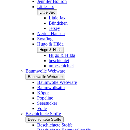
Jennifer Bouron
Little Jax
Little Jax
Little Jax
Bündchen
Jersey
Nerida Hansen
Swafing
Hugo & Hilda
Hugo & Hilda
Hugo & Hilda
beschichtet
unbeschichtet
Baumwolle Webware
Baumwolle Webware
Baumwolle Webware
Baumwollsatin
Köper
Popeline
Seersucker
Voile
Beschichtete Stoffe
Beschichtete Stoffe
Beschichtete Stoffe