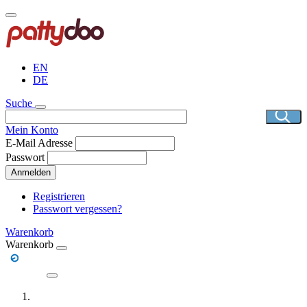
Direkt
zum
Inhalt
EN
DE
Suche
Mein Konto
E-Mail Adresse
Passwort
Anmelden
Registrieren
Passwort vergessen?
Warenkorb
Warenkorb