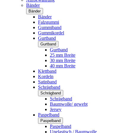
Bänder
Bänder
Bänder
Falzgummi
Gummiband
Gummikordel
Gurtband
Gurtband
Gurtband
25 mm Breite
30 mm Breite
40 mm Breite
Klettband
Kordeln
Satinband
Schrägband
Schrägband
Schrägband
Baumwolle/ gewebt
Jersey
Paspelband
Paspelband
Paspelband
Unelastisch / Baumwolle