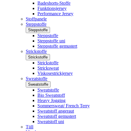
Badeshorts-Stoffe
Funktionsjersey
Performance Jersey
Stoffpanele
Steppstoffe
Steppstoffe
Steppstoffe
Steppstoffe uni
Steppstoffe gemustert
Strickstoffe
Strickstoffe
Strickstoffe
Stricksweat
Viskosestrickjersey
Sweatstoffe
Sweatstoffe
Sweatstoffe
Bio Sweatstoff
Heavy Jogging
Sommersweat/ French Terry
Sweatstoff angeraut
Sweatstoff gemustert
Sweatstoff uni
Tüll