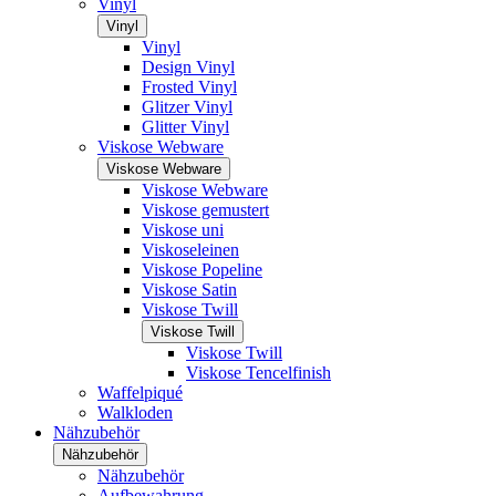
Vinyl
Vinyl
Vinyl
Design Vinyl
Frosted Vinyl
Glitzer Vinyl
Glitter Vinyl
Viskose Webware
Viskose Webware
Viskose Webware
Viskose gemustert
Viskose uni
Viskoseleinen
Viskose Popeline
Viskose Satin
Viskose Twill
Viskose Twill
Viskose Twill
Viskose Tencelfinish
Waffelpiqué
Walkloden
Nähzubehör
Nähzubehör
Nähzubehör
Aufbewahrung