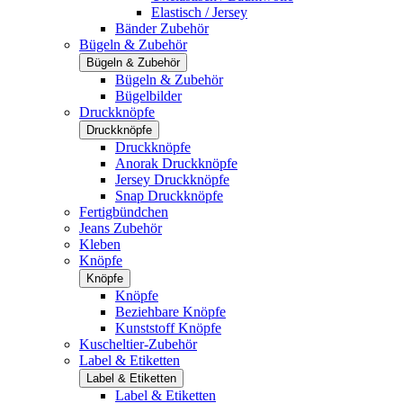
Elastisch / Jersey
Bänder Zubehör
Bügeln & Zubehör
Bügeln & Zubehör
Bügeln & Zubehör
Bügelbilder
Druckknöpfe
Druckknöpfe
Druckknöpfe
Anorak Druckknöpfe
Jersey Druckknöpfe
Snap Druckknöpfe
Fertigbündchen
Jeans Zubehör
Kleben
Knöpfe
Knöpfe
Knöpfe
Beziehbare Knöpfe
Kunststoff Knöpfe
Kuscheltier-Zubehör
Label & Etiketten
Label & Etiketten
Label & Etiketten