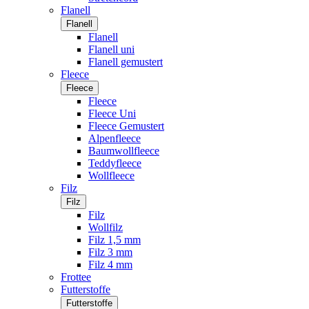
Flanell
Flanell
Flanell
Flanell uni
Flanell gemustert
Fleece
Fleece
Fleece
Fleece Uni
Fleece Gemustert
Alpenfleece
Baumwollfleece
Teddyfleece
Wollfleece
Filz
Filz
Filz
Wollfilz
Filz 1,5 mm
Filz 3 mm
Filz 4 mm
Frottee
Futterstoffe
Futterstoffe