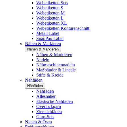
Webetiketten Sets
Webetiketten S
Webetiketten M
Webetiketten L
Webetiketten XL
Webetiketten Konturenschnitt
Metall-Label
SnapPap Label
Nähen & Markieren
Nähen & Markieren
Nähen & Markieren
Nadeln
Nähmaschinennadeln
Maßbänder & Lineale
Stifte & Kreide
Nähfäden
Nähfäden
Nähfäden
Allesnäher
Elastische Nähfäden
Overlockgarn
Zierstichfäden
Garn-Sets
Nieten & Ösen
Reißverschlüsse