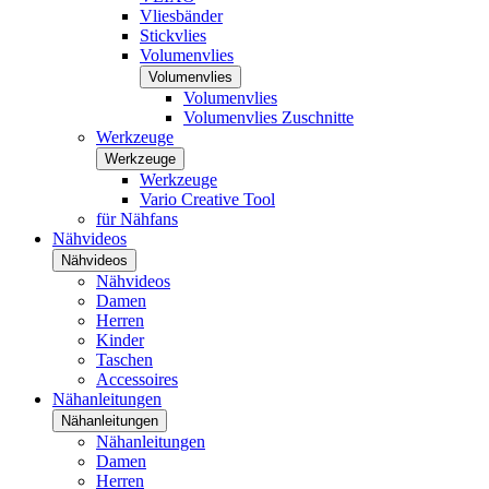
Vliesbänder
Stickvlies
Volumenvlies
Volumenvlies
Volumenvlies
Volumenvlies Zuschnitte
Werkzeuge
Werkzeuge
Werkzeuge
Vario Creative Tool
für Nähfans
Nähvideos
Nähvideos
Nähvideos
Damen
Herren
Kinder
Taschen
Accessoires
Nähanleitungen
Nähanleitungen
Nähanleitungen
Damen
Herren