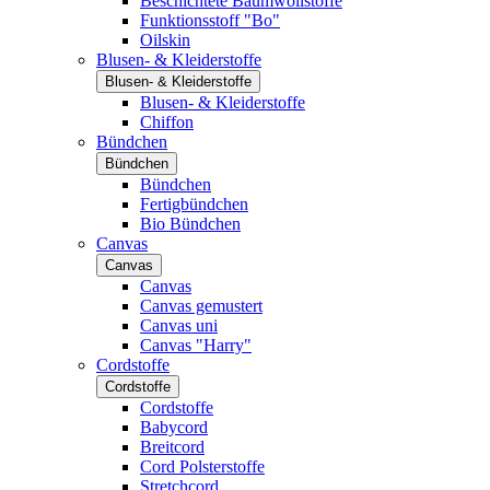
Beschichtete Baumwollstoffe
Funktionsstoff "Bo"
Oilskin
Blusen- & Kleiderstoffe
Blusen- & Kleiderstoffe
Blusen- & Kleiderstoffe
Chiffon
Bündchen
Bündchen
Bündchen
Fertigbündchen
Bio Bündchen
Canvas
Canvas
Canvas
Canvas gemustert
Canvas uni
Canvas "Harry"
Cordstoffe
Cordstoffe
Cordstoffe
Babycord
Breitcord
Cord Polsterstoffe
Stretchcord