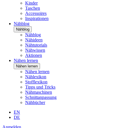
Kinder
Taschen
Accessoires
Inspirationen
Nähblog
Nähblog
Nähblog
Nähideen
Nähtutorials
Nähwissen
Aktionen
Nähen lernen
Nähen lernen
Nähen lernen
Nählexikon
Stofflexikon
Tipps und Tricks
Nähmaschinen
Schnittanpassung
Nähbücher
EN
DE
Anmelden