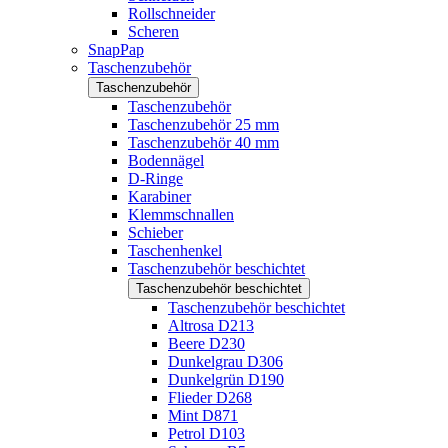
Rollschneider
Scheren
SnapPap
Taschenzubehör
Taschenzubehör
Taschenzubehör
Taschenzubehör 25 mm
Taschenzubehör 40 mm
Bodennägel
D-Ringe
Karabiner
Klemmschnallen
Schieber
Taschenhenkel
Taschenzubehör beschichtet
Taschenzubehör beschichtet
Taschenzubehör beschichtet
Altrosa D213
Beere D230
Dunkelgrau D306
Dunkelgrün D190
Flieder D268
Mint D871
Petrol D103