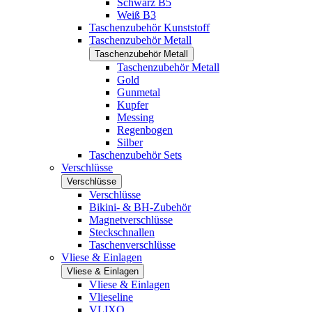
Schwarz B5
Weiß B3
Taschenzubehör Kunststoff
Taschenzubehör Metall
Taschenzubehör Metall
Taschenzubehör Metall
Gold
Gunmetal
Kupfer
Messing
Regenbogen
Silber
Taschenzubehör Sets
Verschlüsse
Verschlüsse
Verschlüsse
Bikini- & BH-Zubehör
Magnetverschlüsse
Steckschnallen
Taschenverschlüsse
Vliese & Einlagen
Vliese & Einlagen
Vliese & Einlagen
Vlieseline
VLIXO