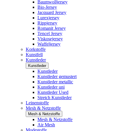
Baumwolljersey
Bio-Jersey
Jacquard Jersey
Lurexjersey
Rippjersey
Romanit Jersey
Tencel Jersey
Viskosejersey
Waffeljersey
Korkstoffe
Kunstfell
Kunstleder
Kunstleder
Kunstleder
Kunstleder gemustert
Kunstleder metallic
Kunstleder uni
Kunstleder Used
Stretch Kunstleder
Leinenstoffe
Mesh & Netzstoffe
Mesh & Netzstoffe
Mesh & Netzstoffe
Air Mesh
Modestoffe