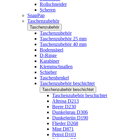
Rollschneider
Scheren
SnapPap
Taschenzubehör
Taschenzubehör
Taschenzubehör
Taschenzubehör 25 mm
Taschenzubehör 40 mm
Bodennägel
D-Ringe
Karabiner
Klemmschnallen
Schieber
Taschenhenkel
Taschenzubehör beschichtet
Taschenzubehör beschichtet
Taschenzubehör beschichtet
Altrosa D213
Beere D230
Dunkelgrau D306
Dunkelgrün D190
Flieder D268
Mint D871
Petrol D103