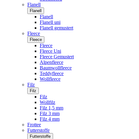
Flanell
Flanell
Flanell
Flanell uni
Flanell gemustert
Fleece
Fleece
Fleece
Fleece Uni
Fleece Gemustert
Alpenfleece
Baumwollfleece
Teddyfleece
Wollfleece
Filz
Filz
Filz
Wollfilz
Filz 1,5 mm
Filz 3 mm
Filz 4 mm
Frottee
Futterstoffe
Futterstoffe