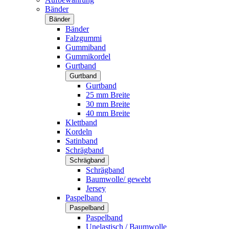
Bänder
Bänder
Bänder
Falzgummi
Gummiband
Gummikordel
Gurtband
Gurtband
Gurtband
25 mm Breite
30 mm Breite
40 mm Breite
Klettband
Kordeln
Satinband
Schrägband
Schrägband
Schrägband
Baumwolle/ gewebt
Jersey
Paspelband
Paspelband
Paspelband
Unelastisch / Baumwolle