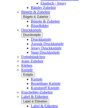
Elastisch / Jersey
Bänder Zubehör
Bügeln & Zubehör
Bügeln & Zubehör
Bügeln & Zubehör
Bügelbilder
Druckknöpfe
Druckknöpfe
Druckknöpfe
Anorak Druckknöpfe
Jersey Druckknöpfe
Snap Druckknöpfe
Fertigbündchen
Jeans Zubehör
Kleben
Knöpfe
Knöpfe
Knöpfe
Beziehbare Knöpfe
Kunststoff Knöpfe
Kuscheltier-Zubehör
Label & Etiketten
Label & Etiketten
Label & Etiketten