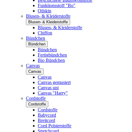
Beschichtete Baumwollstoffe
Funktionsstoff "Bo"
Oilskin
Blusen- & Kleiderstoffe
Blusen- & Kleiderstoffe
Blusen- & Kleiderstoffe
Chiffon
Bündchen
Bündchen
Bündchen
Fertigbündchen
Bio Bündchen
Canvas
Canvas
Canvas
Canvas gemustert
Canvas uni
Canvas "Harry"
Cordstoffe
Cordstoffe
Cordstoffe
Babycord
Breitcord
Cord Polsterstoffe
Stretchcord