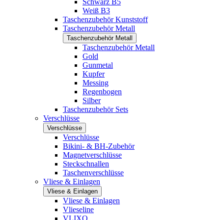
Schwarz B5
Weiß B3
Taschenzubehör Kunststoff
Taschenzubehör Metall
Taschenzubehör Metall
Taschenzubehör Metall
Gold
Gunmetal
Kupfer
Messing
Regenbogen
Silber
Taschenzubehör Sets
Verschlüsse
Verschlüsse
Verschlüsse
Bikini- & BH-Zubehör
Magnetverschlüsse
Steckschnallen
Taschenverschlüsse
Vliese & Einlagen
Vliese & Einlagen
Vliese & Einlagen
Vlieseline
VLIXO