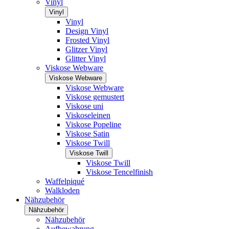
Vinyl
Vinyl
Vinyl
Design Vinyl
Frosted Vinyl
Glitzer Vinyl
Glitter Vinyl
Viskose Webware
Viskose Webware
Viskose Webware
Viskose gemustert
Viskose uni
Viskoseleinen
Viskose Popeline
Viskose Satin
Viskose Twill
Viskose Twill
Viskose Twill
Viskose Tencelfinish
Waffelpiqué
Walkloden
Nähzubehör
Nähzubehör
Nähzubehör
Aufbewahrung