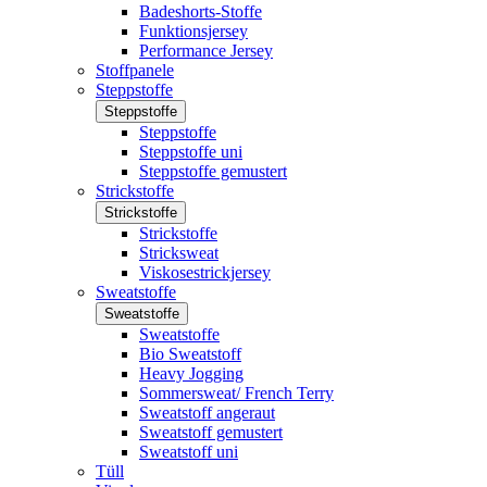
Badeshorts-Stoffe
Funktionsjersey
Performance Jersey
Stoffpanele
Steppstoffe
Steppstoffe
Steppstoffe
Steppstoffe uni
Steppstoffe gemustert
Strickstoffe
Strickstoffe
Strickstoffe
Stricksweat
Viskosestrickjersey
Sweatstoffe
Sweatstoffe
Sweatstoffe
Bio Sweatstoff
Heavy Jogging
Sommersweat/ French Terry
Sweatstoff angeraut
Sweatstoff gemustert
Sweatstoff uni
Tüll