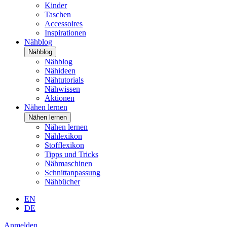
Kinder
Taschen
Accessoires
Inspirationen
Nähblog
Nähblog
Nähblog
Nähideen
Nähtutorials
Nähwissen
Aktionen
Nähen lernen
Nähen lernen
Nähen lernen
Nählexikon
Stofflexikon
Tipps und Tricks
Nähmaschinen
Schnittanpassung
Nähbücher
EN
DE
Anmelden