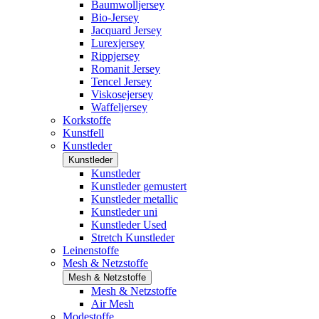
Baumwolljersey
Bio-Jersey
Jacquard Jersey
Lurexjersey
Rippjersey
Romanit Jersey
Tencel Jersey
Viskosejersey
Waffeljersey
Korkstoffe
Kunstfell
Kunstleder
Kunstleder
Kunstleder
Kunstleder gemustert
Kunstleder metallic
Kunstleder uni
Kunstleder Used
Stretch Kunstleder
Leinenstoffe
Mesh & Netzstoffe
Mesh & Netzstoffe
Mesh & Netzstoffe
Air Mesh
Modestoffe