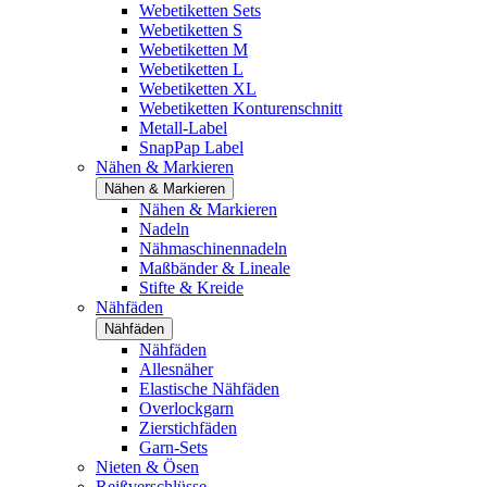
Webetiketten Sets
Webetiketten S
Webetiketten M
Webetiketten L
Webetiketten XL
Webetiketten Konturenschnitt
Metall-Label
SnapPap Label
Nähen & Markieren
Nähen & Markieren
Nähen & Markieren
Nadeln
Nähmaschinennadeln
Maßbänder & Lineale
Stifte & Kreide
Nähfäden
Nähfäden
Nähfäden
Allesnäher
Elastische Nähfäden
Overlockgarn
Zierstichfäden
Garn-Sets
Nieten & Ösen
Reißverschlüsse