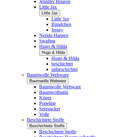
Jennifer Bouron
Little Jax
Little Jax
Little Jax
Bündchen
Jersey
Nerida Hansen
Swafing
Hugo & Hilda
Hugo & Hilda
Hugo & Hilda
beschichtet
unbeschichtet
Baumwolle Webware
Baumwolle Webware
Baumwolle Webware
Baumwollsatin
Köper
Popeline
Seersucker
Voile
Beschichtete Stoffe
Beschichtete Stoffe
Beschichtete Stoffe