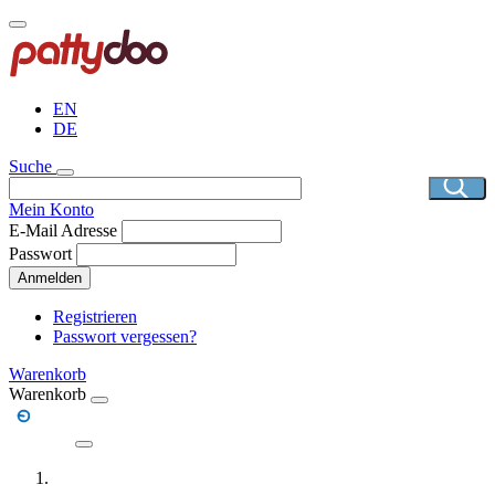
Direkt
zum
Inhalt
EN
DE
Suche
Mein Konto
E-Mail Adresse
Passwort
Anmelden
Registrieren
Passwort vergessen?
Warenkorb
Warenkorb