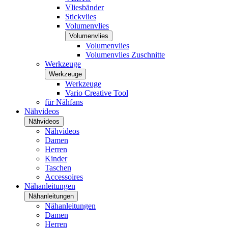
Vliesbänder
Stickvlies
Volumenvlies
Volumenvlies
Volumenvlies
Volumenvlies Zuschnitte
Werkzeuge
Werkzeuge
Werkzeuge
Vario Creative Tool
für Nähfans
Nähvideos
Nähvideos
Nähvideos
Damen
Herren
Kinder
Taschen
Accessoires
Nähanleitungen
Nähanleitungen
Nähanleitungen
Damen
Herren