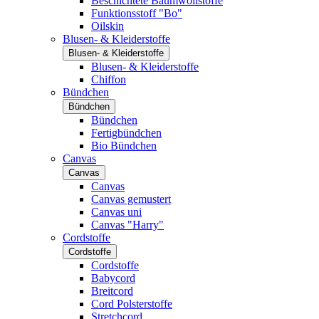
Beschichtete Baumwollstoffe
Funktionsstoff "Bo"
Oilskin
Blusen- & Kleiderstoffe
Blusen- & Kleiderstoffe
Blusen- & Kleiderstoffe
Chiffon
Bündchen
Bündchen
Bündchen
Fertigbündchen
Bio Bündchen
Canvas
Canvas
Canvas
Canvas gemustert
Canvas uni
Canvas "Harry"
Cordstoffe
Cordstoffe
Cordstoffe
Babycord
Breitcord
Cord Polsterstoffe
Stretchcord