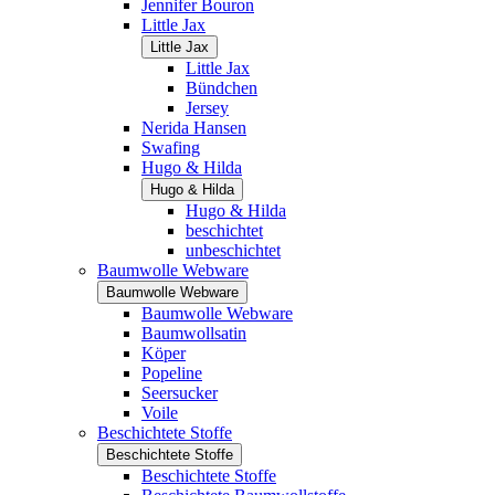
Jennifer Bouron
Little Jax
Little Jax
Little Jax
Bündchen
Jersey
Nerida Hansen
Swafing
Hugo & Hilda
Hugo & Hilda
Hugo & Hilda
beschichtet
unbeschichtet
Baumwolle Webware
Baumwolle Webware
Baumwolle Webware
Baumwollsatin
Köper
Popeline
Seersucker
Voile
Beschichtete Stoffe
Beschichtete Stoffe
Beschichtete Stoffe