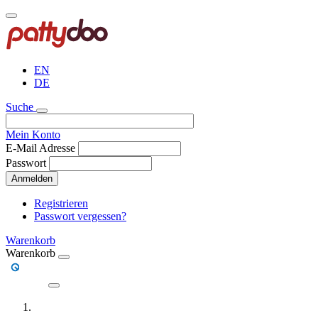
Direkt
zum
Inhalt
EN
DE
Suche
Mein Konto
E-Mail Adresse
Passwort
Anmelden
Registrieren
Passwort vergessen?
Warenkorb
Warenkorb