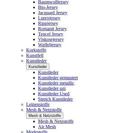
Baumwolljersey
Bio-Jersey
Jacquard Jersey
Lurexjersey
Rippjersey
Romanit Jersey
Tencel Jersey
Viskosejersey
Waffeljersey
Korkstoffe
Kunstfell
Kunstleder
Kunstleder
Kunstleder
Kunstleder gemustert
Kunstleder metallic
Kunstleder uni
Kunstleder Used
Stretch Kunstleder
Leinenstoffe
Mesh & Netzstoffe
Mesh & Netzstoffe
Mesh & Netzstoffe
Air Mesh
Modestoffe