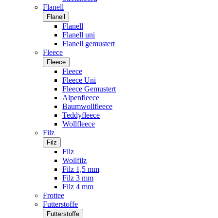
Flanell
Flanell
Flanell
Flanell uni
Flanell gemustert
Fleece
Fleece
Fleece
Fleece Uni
Fleece Gemustert
Alpenfleece
Baumwollfleece
Teddyfleece
Wollfleece
Filz
Filz
Filz
Wollfilz
Filz 1,5 mm
Filz 3 mm
Filz 4 mm
Frottee
Futterstoffe
Futterstoffe