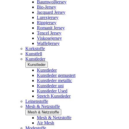
Baumwolljersey
Bio-Jersey
Jacquard Jersey
Lurexjersey
Rippjersey
Romanit Jersey
Tencel Jersey
Viskosejersey
Waffeljersey
Korkstoffe
Kunstfell
Kunstleder
Kunstleder
Kunstleder
Kunstleder gemustert
Kunstleder metallic
Kunstleder uni
Kunstleder Used
Stretch Kunstleder
Leinenstoffe
Mesh & Netzstoffe
Mesh & Netzstoffe
Mesh & Netzstoffe
Air Mesh
Modestoffe