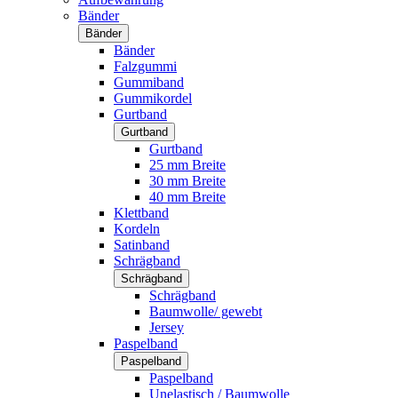
Bänder
Bänder
Bänder
Falzgummi
Gummiband
Gummikordel
Gurtband
Gurtband
Gurtband
25 mm Breite
30 mm Breite
40 mm Breite
Klettband
Kordeln
Satinband
Schrägband
Schrägband
Schrägband
Baumwolle/ gewebt
Jersey
Paspelband
Paspelband
Paspelband
Unelastisch / Baumwolle