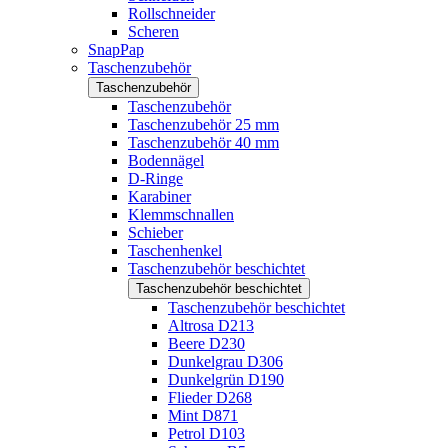
Rollschneider
Scheren
SnapPap
Taschenzubehör
Taschenzubehör
Taschenzubehör
Taschenzubehör 25 mm
Taschenzubehör 40 mm
Bodennägel
D-Ringe
Karabiner
Klemmschnallen
Schieber
Taschenhenkel
Taschenzubehör beschichtet
Taschenzubehör beschichtet
Taschenzubehör beschichtet
Altrosa D213
Beere D230
Dunkelgrau D306
Dunkelgrün D190
Flieder D268
Mint D871
Petrol D103