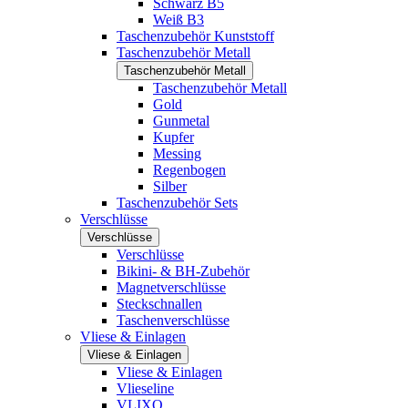
Schwarz B5
Weiß B3
Taschenzubehör Kunststoff
Taschenzubehör Metall
Taschenzubehör Metall
Taschenzubehör Metall
Gold
Gunmetal
Kupfer
Messing
Regenbogen
Silber
Taschenzubehör Sets
Verschlüsse
Verschlüsse
Verschlüsse
Bikini- & BH-Zubehör
Magnetverschlüsse
Steckschnallen
Taschenverschlüsse
Vliese & Einlagen
Vliese & Einlagen
Vliese & Einlagen
Vlieseline
VLIXO