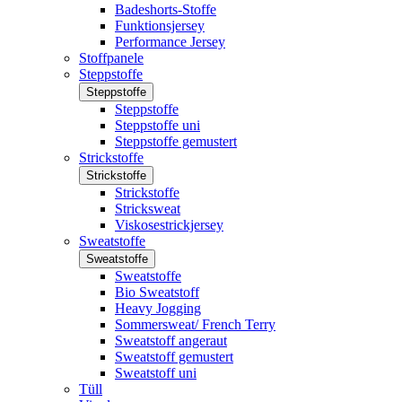
Badeshorts-Stoffe
Funktionsjersey
Performance Jersey
Stoffpanele
Steppstoffe
Steppstoffe
Steppstoffe
Steppstoffe uni
Steppstoffe gemustert
Strickstoffe
Strickstoffe
Strickstoffe
Stricksweat
Viskosestrickjersey
Sweatstoffe
Sweatstoffe
Sweatstoffe
Bio Sweatstoff
Heavy Jogging
Sommersweat/ French Terry
Sweatstoff angeraut
Sweatstoff gemustert
Sweatstoff uni
Tüll