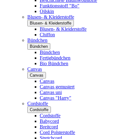
Beschichtete Baumwollstoffe
Funktionsstoff "Bo"
Oilskin
Blusen- & Kleiderstoffe
Blusen- & Kleiderstoffe
Blusen- & Kleiderstoffe
Chiffon
Bündchen
Bündchen
Bündchen
Fertigbündchen
Bio Bündchen
Canvas
Canvas
Canvas
Canvas gemustert
Canvas uni
Canvas "Harry"
Cordstoffe
Cordstoffe
Cordstoffe
Babycord
Breitcord
Cord Polsterstoffe
Stretchcord