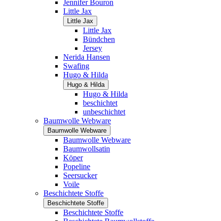
Jennifer Bouron
Little Jax
Little Jax
Little Jax
Bündchen
Jersey
Nerida Hansen
Swafing
Hugo & Hilda
Hugo & Hilda
Hugo & Hilda
beschichtet
unbeschichtet
Baumwolle Webware
Baumwolle Webware
Baumwolle Webware
Baumwollsatin
Köper
Popeline
Seersucker
Voile
Beschichtete Stoffe
Beschichtete Stoffe
Beschichtete Stoffe