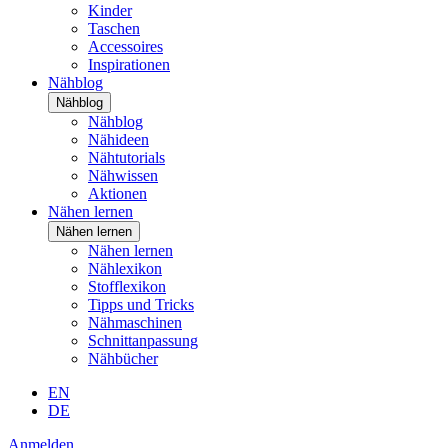
Kinder
Taschen
Accessoires
Inspirationen
Nähblog
Nähblog
Nähblog
Nähideen
Nähtutorials
Nähwissen
Aktionen
Nähen lernen
Nähen lernen
Nähen lernen
Nählexikon
Stofflexikon
Tipps und Tricks
Nähmaschinen
Schnittanpassung
Nähbücher
EN
DE
Anmelden