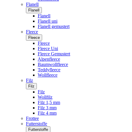
Flanell
Flanell
Flanell
Flanell uni
Flanell gemustert
Fleece
Fleece
Fleece
Fleece Uni
Fleece Gemustert
Alpenfleece
Baumwollfleece
Teddyfleece
Wollfleece
Filz
Filz
Filz
Wollfilz
Filz 1,5 mm
Filz 3 mm
Filz 4 mm
Frottee
Futterstoffe
Futterstoffe