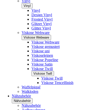
Vinyl
Vinyl
Vinyl
Design Vinyl
Frosted Vinyl
Glitzer Vinyl
Glitter Vinyl
Viskose Webware
Viskose Webware
Viskose Webware
Viskose gemustert
Viskose uni
Viskoseleinen
Viskose Popeline
Viskose Satin
Viskose Twill
Viskose Twill
Viskose Twill
Viskose Tencelfinish
Waffelpiqué
Walkloden
Nähzubehör
Nähzubehör
Nähzubehör
Aufbewahrung