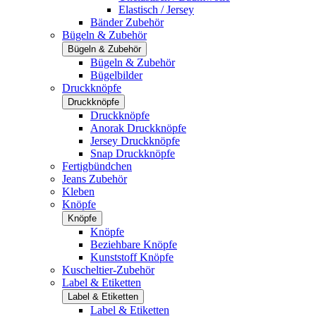
Elastisch / Jersey
Bänder Zubehör
Bügeln & Zubehör
Bügeln & Zubehör
Bügeln & Zubehör
Bügelbilder
Druckknöpfe
Druckknöpfe
Druckknöpfe
Anorak Druckknöpfe
Jersey Druckknöpfe
Snap Druckknöpfe
Fertigbündchen
Jeans Zubehör
Kleben
Knöpfe
Knöpfe
Knöpfe
Beziehbare Knöpfe
Kunststoff Knöpfe
Kuscheltier-Zubehör
Label & Etiketten
Label & Etiketten
Label & Etiketten