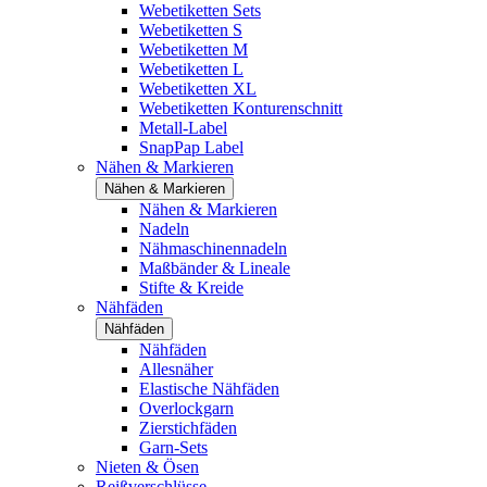
Webetiketten Sets
Webetiketten S
Webetiketten M
Webetiketten L
Webetiketten XL
Webetiketten Konturenschnitt
Metall-Label
SnapPap Label
Nähen & Markieren
Nähen & Markieren
Nähen & Markieren
Nadeln
Nähmaschinennadeln
Maßbänder & Lineale
Stifte & Kreide
Nähfäden
Nähfäden
Nähfäden
Allesnäher
Elastische Nähfäden
Overlockgarn
Zierstichfäden
Garn-Sets
Nieten & Ösen
Reißverschlüsse