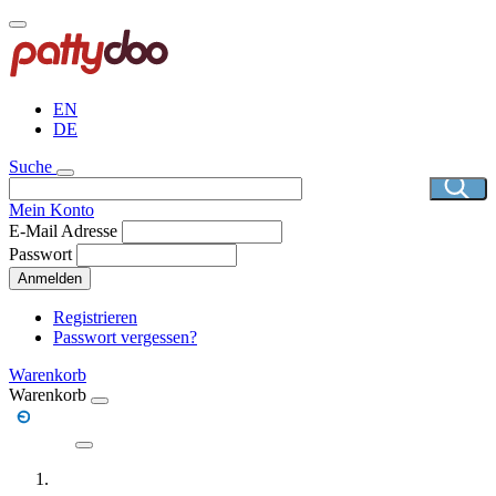
Direkt
zum
Inhalt
EN
DE
Suche
Mein Konto
E-Mail Adresse
Passwort
Anmelden
Registrieren
Passwort vergessen?
Warenkorb
Warenkorb