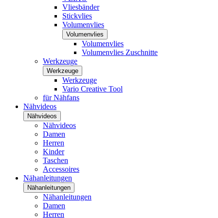
Vliesbänder
Stickvlies
Volumenvlies
Volumenvlies
Volumenvlies
Volumenvlies Zuschnitte
Werkzeuge
Werkzeuge
Werkzeuge
Vario Creative Tool
für Nähfans
Nähvideos
Nähvideos
Nähvideos
Damen
Herren
Kinder
Taschen
Accessoires
Nähanleitungen
Nähanleitungen
Nähanleitungen
Damen
Herren