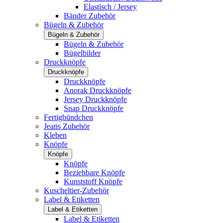
Elastisch / Jersey
Bänder Zubehör
Bügeln & Zubehör
Bügeln & Zubehör
Bügeln & Zubehör
Bügelbilder
Druckknöpfe
Druckknöpfe
Druckknöpfe
Anorak Druckknöpfe
Jersey Druckknöpfe
Snap Druckknöpfe
Fertigbündchen
Jeans Zubehör
Kleben
Knöpfe
Knöpfe
Knöpfe
Beziehbare Knöpfe
Kunststoff Knöpfe
Kuscheltier-Zubehör
Label & Etiketten
Label & Etiketten
Label & Etiketten