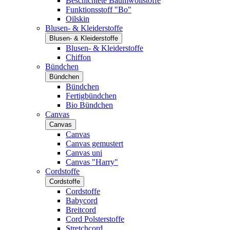
Beschichtete Baumwollstoffe
Funktionsstoff "Bo"
Oilskin
Blusen- & Kleiderstoffe
Blusen- & Kleiderstoffe
Blusen- & Kleiderstoffe
Chiffon
Bündchen
Bündchen
Bündchen
Fertigbündchen
Bio Bündchen
Canvas
Canvas
Canvas
Canvas gemustert
Canvas uni
Canvas "Harry"
Cordstoffe
Cordstoffe
Cordstoffe
Babycord
Breitcord
Cord Polsterstoffe
Stretchcord