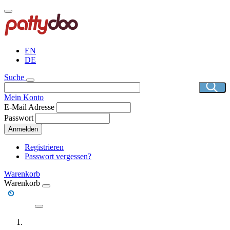
Direkt
zum
Inhalt
EN
DE
Suche
Mein Konto
E-Mail Adresse
Passwort
Anmelden
Registrieren
Passwort vergessen?
Warenkorb
Warenkorb