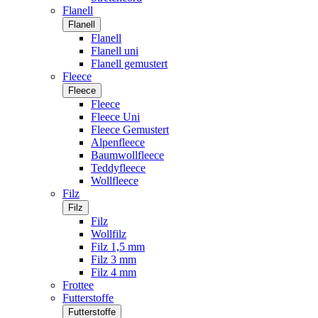
Flanell
Flanell
Flanell
Flanell uni
Flanell gemustert
Fleece
Fleece
Fleece
Fleece Uni
Fleece Gemustert
Alpenfleece
Baumwollfleece
Teddyfleece
Wollfleece
Filz
Filz
Filz
Wollfilz
Filz 1,5 mm
Filz 3 mm
Filz 4 mm
Frottee
Futterstoffe
Futterstoffe