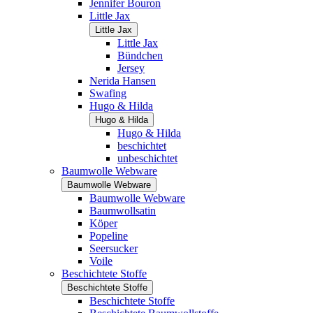
Jennifer Bouron
Little Jax
Little Jax
Little Jax
Bündchen
Jersey
Nerida Hansen
Swafing
Hugo & Hilda
Hugo & Hilda
Hugo & Hilda
beschichtet
unbeschichtet
Baumwolle Webware
Baumwolle Webware
Baumwolle Webware
Baumwollsatin
Köper
Popeline
Seersucker
Voile
Beschichtete Stoffe
Beschichtete Stoffe
Beschichtete Stoffe