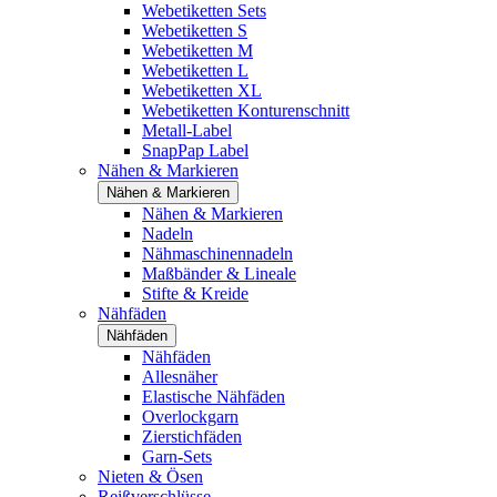
Webetiketten Sets
Webetiketten S
Webetiketten M
Webetiketten L
Webetiketten XL
Webetiketten Konturenschnitt
Metall-Label
SnapPap Label
Nähen & Markieren
Nähen & Markieren
Nähen & Markieren
Nadeln
Nähmaschinennadeln
Maßbänder & Lineale
Stifte & Kreide
Nähfäden
Nähfäden
Nähfäden
Allesnäher
Elastische Nähfäden
Overlockgarn
Zierstichfäden
Garn-Sets
Nieten & Ösen
Reißverschlüsse