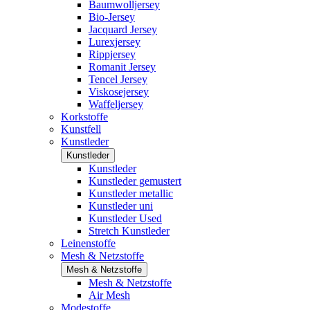
Baumwolljersey
Bio-Jersey
Jacquard Jersey
Lurexjersey
Rippjersey
Romanit Jersey
Tencel Jersey
Viskosejersey
Waffeljersey
Korkstoffe
Kunstfell
Kunstleder
Kunstleder
Kunstleder
Kunstleder gemustert
Kunstleder metallic
Kunstleder uni
Kunstleder Used
Stretch Kunstleder
Leinenstoffe
Mesh & Netzstoffe
Mesh & Netzstoffe
Mesh & Netzstoffe
Air Mesh
Modestoffe