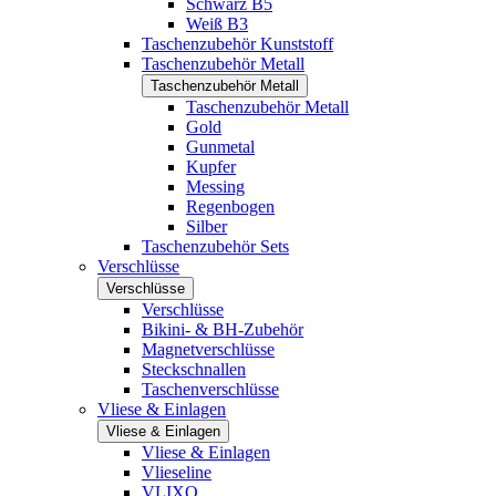
Schwarz B5
Weiß B3
Taschenzubehör Kunststoff
Taschenzubehör Metall
Taschenzubehör Metall
Taschenzubehör Metall
Gold
Gunmetal
Kupfer
Messing
Regenbogen
Silber
Taschenzubehör Sets
Verschlüsse
Verschlüsse
Verschlüsse
Bikini- & BH-Zubehör
Magnetverschlüsse
Steckschnallen
Taschenverschlüsse
Vliese & Einlagen
Vliese & Einlagen
Vliese & Einlagen
Vlieseline
VLIXO