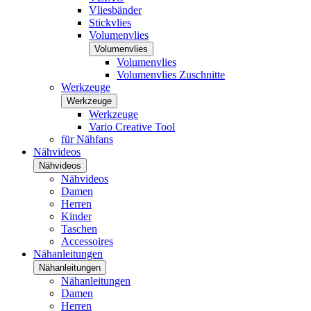
Vliesbänder
Stickvlies
Volumenvlies
Volumenvlies
Volumenvlies
Volumenvlies Zuschnitte
Werkzeuge
Werkzeuge
Werkzeuge
Vario Creative Tool
für Nähfans
Nähvideos
Nähvideos
Nähvideos
Damen
Herren
Kinder
Taschen
Accessoires
Nähanleitungen
Nähanleitungen
Nähanleitungen
Damen
Herren