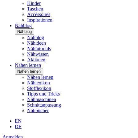
Kinder
Taschen
Accessoires
Inspirationen
Nähblog
Nähblog
Nähblog
Nähideen
Nähtutorials
Nähwissen
Aktionen
Nähen lernen
Nähen lernen
Nähen lernen
Nählexikon
Stofflexikon
Tipps und Tricks
Nähmaschinen
Schnittanpassung
Nähbücher
EN
DE
Anmelden