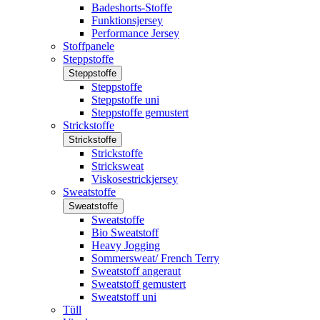
Badeshorts-Stoffe
Funktionsjersey
Performance Jersey
Stoffpanele
Steppstoffe
Steppstoffe
Steppstoffe
Steppstoffe uni
Steppstoffe gemustert
Strickstoffe
Strickstoffe
Strickstoffe
Stricksweat
Viskosestrickjersey
Sweatstoffe
Sweatstoffe
Sweatstoffe
Bio Sweatstoff
Heavy Jogging
Sommersweat/ French Terry
Sweatstoff angeraut
Sweatstoff gemustert
Sweatstoff uni
Tüll