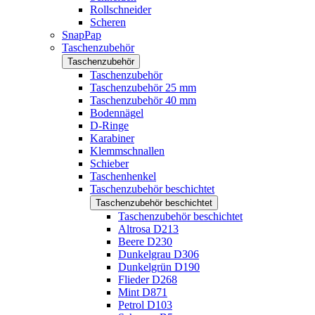
Rollschneider
Scheren
SnapPap
Taschenzubehör
Taschenzubehör
Taschenzubehör
Taschenzubehör 25 mm
Taschenzubehör 40 mm
Bodennägel
D-Ringe
Karabiner
Klemmschnallen
Schieber
Taschenhenkel
Taschenzubehör beschichtet
Taschenzubehör beschichtet
Taschenzubehör beschichtet
Altrosa D213
Beere D230
Dunkelgrau D306
Dunkelgrün D190
Flieder D268
Mint D871
Petrol D103