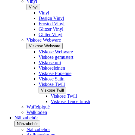
Vinyl
Vinyl
Vinyl
Design Vinyl
Frosted Vinyl
Glitzer Vinyl
Glitter Vinyl
Viskose Webware
Viskose Webware
Viskose Webware
Viskose gemustert
Viskose uni
Viskoseleinen
Viskose Popeline
Viskose Satin
Viskose Twill
Viskose Twill
Viskose Twill
Viskose Tencelfinish
Waffelpiqué
Walkloden
Nähzubehör
Nähzubehör
Nähzubehör
Aufbewahrung