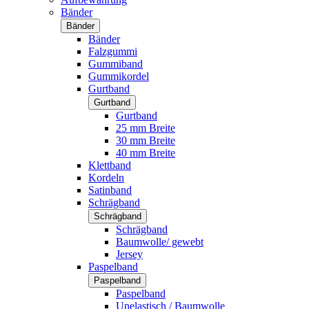
Bänder
Bänder
Bänder
Falzgummi
Gummiband
Gummikordel
Gurtband
Gurtband
Gurtband
25 mm Breite
30 mm Breite
40 mm Breite
Klettband
Kordeln
Satinband
Schrägband
Schrägband
Schrägband
Baumwolle/ gewebt
Jersey
Paspelband
Paspelband
Paspelband
Unelastisch / Baumwolle