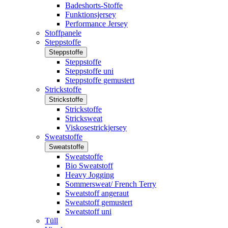
Badeshorts-Stoffe
Funktionsjersey
Performance Jersey
Stoffpanele
Steppstoffe
Steppstoffe
Steppstoffe
Steppstoffe uni
Steppstoffe gemustert
Strickstoffe
Strickstoffe
Strickstoffe
Stricksweat
Viskosestrickjersey
Sweatstoffe
Sweatstoffe
Sweatstoffe
Bio Sweatstoff
Heavy Jogging
Sommersweat/ French Terry
Sweatstoff angeraut
Sweatstoff gemustert
Sweatstoff uni
Tüll