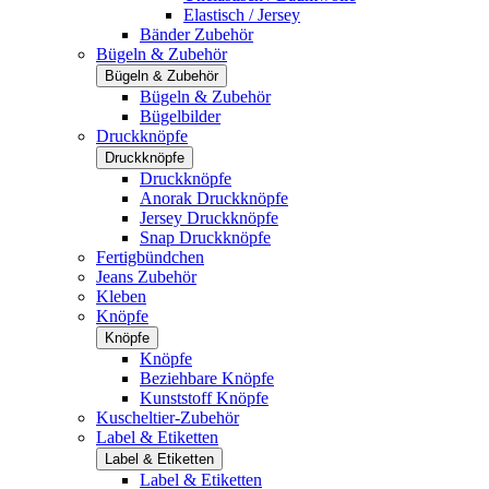
Elastisch / Jersey
Bänder Zubehör
Bügeln & Zubehör
Bügeln & Zubehör
Bügeln & Zubehör
Bügelbilder
Druckknöpfe
Druckknöpfe
Druckknöpfe
Anorak Druckknöpfe
Jersey Druckknöpfe
Snap Druckknöpfe
Fertigbündchen
Jeans Zubehör
Kleben
Knöpfe
Knöpfe
Knöpfe
Beziehbare Knöpfe
Kunststoff Knöpfe
Kuscheltier-Zubehör
Label & Etiketten
Label & Etiketten
Label & Etiketten