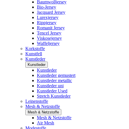
Baumwolljersey
Bio-Jersey
Jacquard Jersey
Lurexjersey
Rippjersey
Romanit Jersey
Tencel Jersey
Viskosejersey
Waffeljersey
Korkstoffe
Kunstfell
Kunstleder
Kunstleder
Kunstleder
Kunstleder gemustert
Kunstleder metallic
Kunstleder uni
Kunstleder Used
Stretch Kunstleder
Leinenstoffe
Mesh & Netzstoffe
Mesh & Netzstoffe
Mesh & Netzstoffe
Air Mesh
Modestoffe