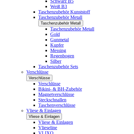
Schwarz B5
Weiß B3
Taschenzubehör Kunststoff
Taschenzubehör Metall
Taschenzubehör Metall
Taschenzubehör Metall
Gold
Gunmetal
Kupfer
Messing
Regenbogen
Silber
Taschenzubehör Sets
Verschlüsse
Verschlüsse
Verschlüsse
Bikini- & BH-Zubehör
Magnetverschlüsse
Steckschnallen
Taschenverschlüsse
Vliese & Einlagen
Vliese & Einlagen
Vliese & Einlagen
Vlieseline
VLIXO