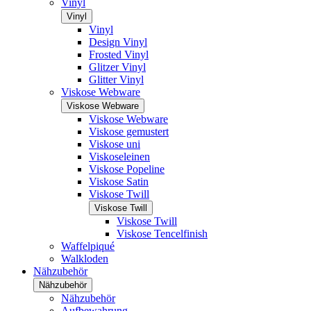
Vinyl
Vinyl
Vinyl
Design Vinyl
Frosted Vinyl
Glitzer Vinyl
Glitter Vinyl
Viskose Webware
Viskose Webware
Viskose Webware
Viskose gemustert
Viskose uni
Viskoseleinen
Viskose Popeline
Viskose Satin
Viskose Twill
Viskose Twill
Viskose Twill
Viskose Tencelfinish
Waffelpiqué
Walkloden
Nähzubehör
Nähzubehör
Nähzubehör
Aufbewahrung