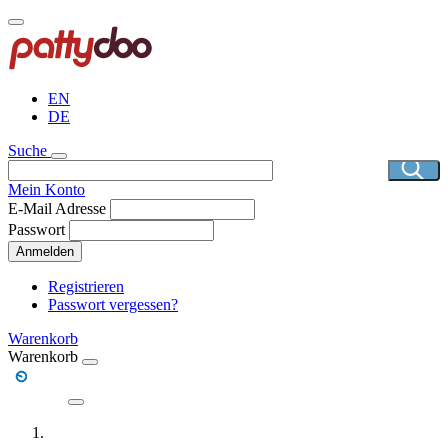
Direkt
zum
Inhalt
EN
DE
Suche
Mein Konto
E-Mail Adresse
Passwort
Anmelden
Registrieren
Passwort vergessen?
Warenkorb
Warenkorb