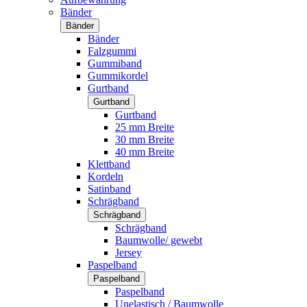
Bänder
Bänder
Bänder
Falzgummi
Gummiband
Gummikordel
Gurtband
Gurtband
Gurtband
25 mm Breite
30 mm Breite
40 mm Breite
Klettband
Kordeln
Satinband
Schrägband
Schrägband
Schrägband
Baumwolle/ gewebt
Jersey
Paspelband
Paspelband
Paspelband
Unelastisch / Baumwolle