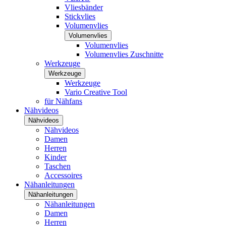
Vliesbänder
Stickvlies
Volumenvlies
Volumenvlies
Volumenvlies
Volumenvlies Zuschnitte
Werkzeuge
Werkzeuge
Werkzeuge
Vario Creative Tool
für Nähfans
Nähvideos
Nähvideos
Nähvideos
Damen
Herren
Kinder
Taschen
Accessoires
Nähanleitungen
Nähanleitungen
Nähanleitungen
Damen
Herren