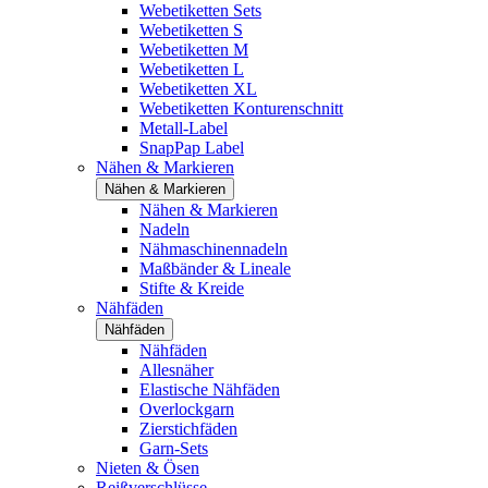
Webetiketten Sets
Webetiketten S
Webetiketten M
Webetiketten L
Webetiketten XL
Webetiketten Konturenschnitt
Metall-Label
SnapPap Label
Nähen & Markieren
Nähen & Markieren
Nähen & Markieren
Nadeln
Nähmaschinennadeln
Maßbänder & Lineale
Stifte & Kreide
Nähfäden
Nähfäden
Nähfäden
Allesnäher
Elastische Nähfäden
Overlockgarn
Zierstichfäden
Garn-Sets
Nieten & Ösen
Reißverschlüsse