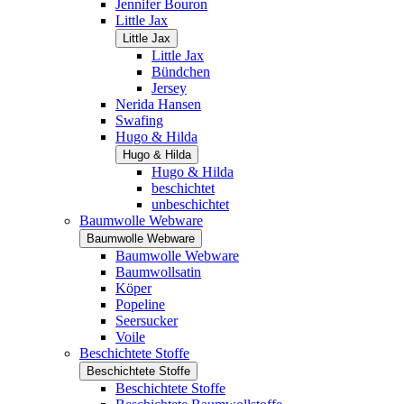
Jennifer Bouron
Little Jax
Little Jax
Little Jax
Bündchen
Jersey
Nerida Hansen
Swafing
Hugo & Hilda
Hugo & Hilda
Hugo & Hilda
beschichtet
unbeschichtet
Baumwolle Webware
Baumwolle Webware
Baumwolle Webware
Baumwollsatin
Köper
Popeline
Seersucker
Voile
Beschichtete Stoffe
Beschichtete Stoffe
Beschichtete Stoffe