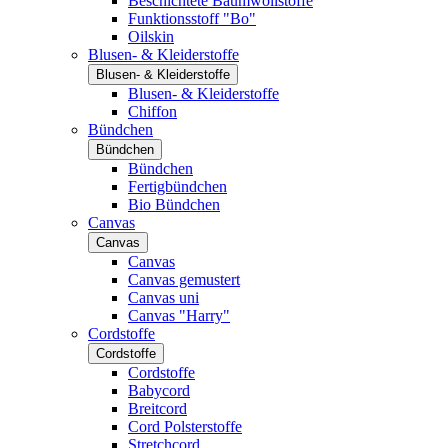
Beschichtete Baumwollstoffe
Funktionsstoff "Bo"
Oilskin
Blusen- & Kleiderstoffe
Blusen- & Kleiderstoffe
Blusen- & Kleiderstoffe
Chiffon
Bündchen
Bündchen
Bündchen
Fertigbündchen
Bio Bündchen
Canvas
Canvas
Canvas
Canvas gemustert
Canvas uni
Canvas "Harry"
Cordstoffe
Cordstoffe
Cordstoffe
Babycord
Breitcord
Cord Polsterstoffe
Stretchcord