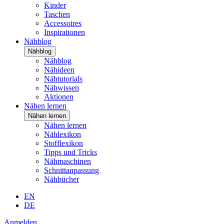
Kinder
Taschen
Accessoires
Inspirationen
Nähblog
Nähblog
Nähblog
Nähideen
Nähtutorials
Nähwissen
Aktionen
Nähen lernen
Nähen lernen
Nähen lernen
Nählexikon
Stofflexikon
Tipps und Tricks
Nähmaschinen
Schnittanpassung
Nähbücher
EN
DE
Anmelden