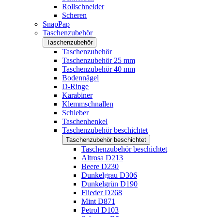
Rollschneider
Scheren
SnapPap
Taschenzubehör
Taschenzubehör
Taschenzubehör
Taschenzubehör 25 mm
Taschenzubehör 40 mm
Bodennägel
D-Ringe
Karabiner
Klemmschnallen
Schieber
Taschenhenkel
Taschenzubehör beschichtet
Taschenzubehör beschichtet
Taschenzubehör beschichtet
Altrosa D213
Beere D230
Dunkelgrau D306
Dunkelgrün D190
Flieder D268
Mint D871
Petrol D103