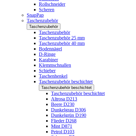
Rollschneider
Scheren
SnapPap
Taschenzubehör
Taschenzubehör
Taschenzubehör
Taschenzubehör 25 mm
Taschenzubehör 40 mm
Bodennägel
D-Ringe
Karabiner
Klemmschnallen
Schieber
Taschenhenkel
Taschenzubehör beschichtet
Taschenzubehör beschichtet
Taschenzubehör beschichtet
Altrosa D213
Beere D230
Dunkelgrau D306
Dunkelgrün D190
Flieder D268
Mint D871
Petrol D103