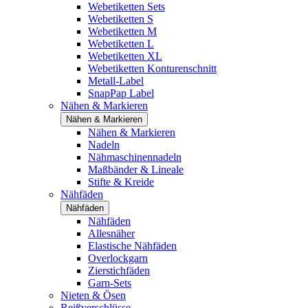
Webetiketten Sets
Webetiketten S
Webetiketten M
Webetiketten L
Webetiketten XL
Webetiketten Konturenschnitt
Metall-Label
SnapPap Label
Nähen & Markieren
Nähen & Markieren
Nähen & Markieren
Nadeln
Nähmaschinennadeln
Maßbänder & Lineale
Stifte & Kreide
Nähfäden
Nähfäden
Nähfäden
Allesnäher
Elastische Nähfäden
Overlockgarn
Zierstichfäden
Garn-Sets
Nieten & Ösen
Reißverschlüsse