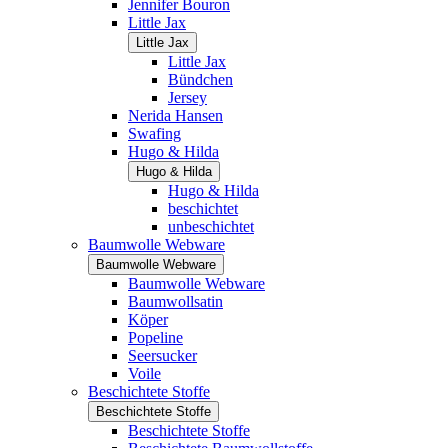
Jennifer Bouron
Little Jax
Little Jax
Little Jax
Bündchen
Jersey
Nerida Hansen
Swafing
Hugo & Hilda
Hugo & Hilda
Hugo & Hilda
beschichtet
unbeschichtet
Baumwolle Webware
Baumwolle Webware
Baumwolle Webware
Baumwollsatin
Köper
Popeline
Seersucker
Voile
Beschichtete Stoffe
Beschichtete Stoffe
Beschichtete Stoffe