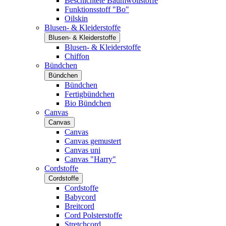
Beschichtete Baumwollstoffe
Funktionsstoff "Bo"
Oilskin
Blusen- & Kleiderstoffe
Blusen- & Kleiderstoffe
Blusen- & Kleiderstoffe
Chiffon
Bündchen
Bündchen
Bündchen
Fertigbündchen
Bio Bündchen
Canvas
Canvas
Canvas
Canvas gemustert
Canvas uni
Canvas "Harry"
Cordstoffe
Cordstoffe
Cordstoffe
Babycord
Breitcord
Cord Polsterstoffe
Stretchcord