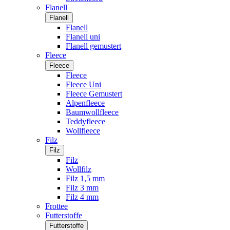
Flanell
Flanell
Flanell
Flanell uni
Flanell gemustert
Fleece
Fleece
Fleece
Fleece Uni
Fleece Gemustert
Alpenfleece
Baumwollfleece
Teddyfleece
Wollfleece
Filz
Filz
Filz
Wollfilz
Filz 1,5 mm
Filz 3 mm
Filz 4 mm
Frottee
Futterstoffe
Futterstoffe