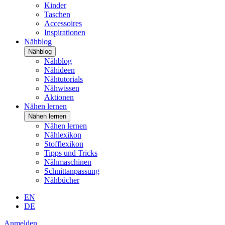
Kinder
Taschen
Accessoires
Inspirationen
Nähblog
Nähblog
Nähblog
Nähideen
Nähtutorials
Nähwissen
Aktionen
Nähen lernen
Nähen lernen
Nähen lernen
Nählexikon
Stofflexikon
Tipps und Tricks
Nähmaschinen
Schnittanpassung
Nähbücher
EN
DE
Anmelden