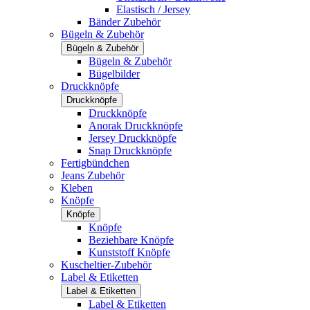
Elastisch / Jersey
Bänder Zubehör
Bügeln & Zubehör
Bügeln & Zubehör
Bügeln & Zubehör
Bügelbilder
Druckknöpfe
Druckknöpfe
Druckknöpfe
Anorak Druckknöpfe
Jersey Druckknöpfe
Snap Druckknöpfe
Fertigbündchen
Jeans Zubehör
Kleben
Knöpfe
Knöpfe
Knöpfe
Beziehbare Knöpfe
Kunststoff Knöpfe
Kuscheltier-Zubehör
Label & Etiketten
Label & Etiketten
Label & Etiketten