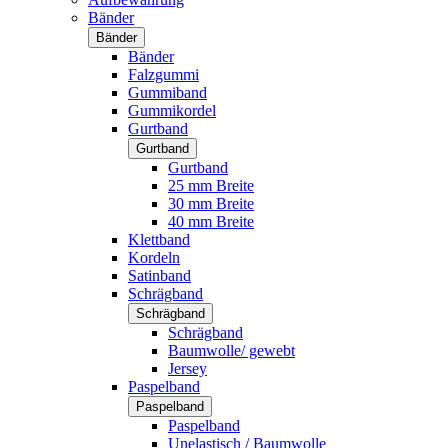
Bänder
Bänder
Bänder
Falzgummi
Gummiband
Gummikordel
Gurtband
Gurtband
Gurtband
25 mm Breite
30 mm Breite
40 mm Breite
Klettband
Kordeln
Satinband
Schrägband
Schrägband
Schrägband
Baumwolle/ gewebt
Jersey
Paspelband
Paspelband
Paspelband
Unelastisch / Baumwolle