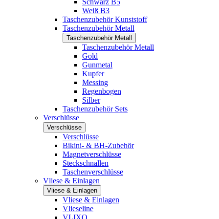
Schwarz B5
Weiß B3
Taschenzubehör Kunststoff
Taschenzubehör Metall
Taschenzubehör Metall
Taschenzubehör Metall
Gold
Gunmetal
Kupfer
Messing
Regenbogen
Silber
Taschenzubehör Sets
Verschlüsse
Verschlüsse
Verschlüsse
Bikini- & BH-Zubehör
Magnetverschlüsse
Steckschnallen
Taschenverschlüsse
Vliese & Einlagen
Vliese & Einlagen
Vliese & Einlagen
Vlieseline
VLIXO