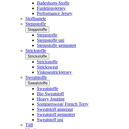
Badeshorts-Stoffe
Funktionsjersey
Performance Jersey
Stoffpanele
Steppstoffe
Steppstoffe
Steppstoffe
Steppstoffe uni
Steppstoffe gemustert
Strickstoffe
Strickstoffe
Strickstoffe
Stricksweat
Viskosestrickjersey
Sweatstoffe
Sweatstoffe
Sweatstoffe
Bio Sweatstoff
Heavy Jogging
Sommersweat/ French Terry
Sweatstoff angeraut
Sweatstoff gemustert
Sweatstoff uni
Tüll