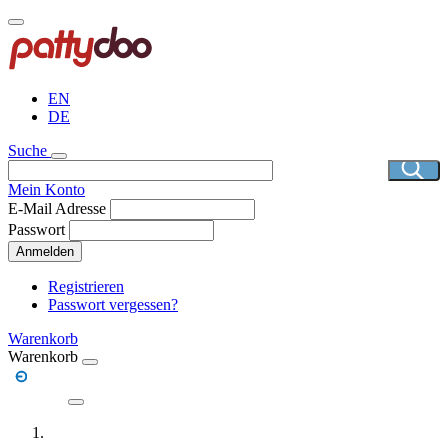
Direkt
zum
Inhalt
EN
DE
Suche
Mein Konto
E-Mail Adresse
Passwort
Anmelden
Registrieren
Passwort vergessen?
Warenkorb
Warenkorb