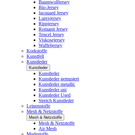
Baumwolljersey
Bio-Jersey
Jacquard Jersey
Lurexjersey
Rippjersey
Romanit Jersey
Tencel Jersey
Viskosejersey
Waffeljersey
Korkstoffe
Kunstfell
Kunstleder
Kunstleder
Kunstleder
Kunstleder gemustert
Kunstleder metallic
Kunstleder uni
Kunstleder Used
Stretch Kunstleder
Leinenstoffe
Mesh & Netzstoffe
Mesh & Netzstoffe
Mesh & Netzstoffe
Air Mesh
Modestoffe