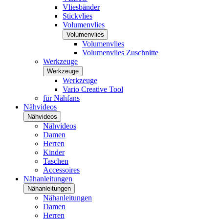
Vliesbänder
Stickvlies
Volumenvlies
Volumenvlies
Volumenvlies
Volumenvlies Zuschnitte
Werkzeuge
Werkzeuge
Werkzeuge
Vario Creative Tool
für Nähfans
Nähvideos
Nähvideos
Nähvideos
Damen
Herren
Kinder
Taschen
Accessoires
Nähanleitungen
Nähanleitungen
Nähanleitungen
Damen
Herren