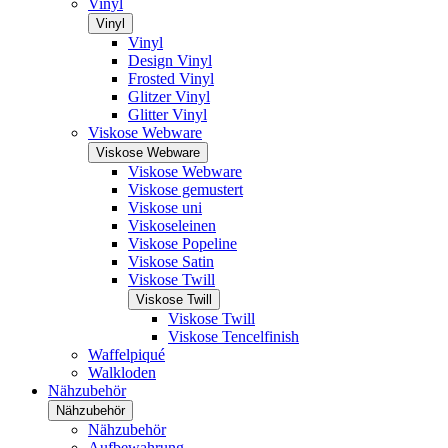
Vinyl
Vinyl
Vinyl
Design Vinyl
Frosted Vinyl
Glitzer Vinyl
Glitter Vinyl
Viskose Webware
Viskose Webware
Viskose Webware
Viskose gemustert
Viskose uni
Viskoseleinen
Viskose Popeline
Viskose Satin
Viskose Twill
Viskose Twill
Viskose Twill
Viskose Tencelfinish
Waffelpiqué
Walkloden
Nähzubehör
Nähzubehör
Nähzubehör
Aufbewahrung