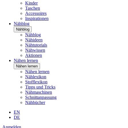
Kinder
Taschen
Accessoires
Inspirationen
Nähblog
Nähblog
Nähblog
Nähideen
Nähtutorials
Nähwissen
Aktionen
Nähen lernen
Nähen lernen
Nähen lernen
Nählexikon
Stofflexikon
Tipps und Tricks
Nähmaschinen
Schnittanpassung
Nähbücher
EN
DE
Anmelden