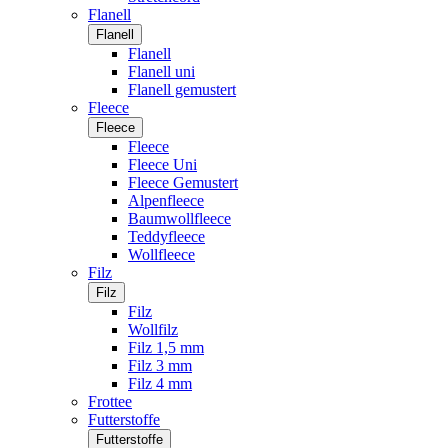
Flanell
Flanell
Flanell
Flanell uni
Flanell gemustert
Fleece
Fleece
Fleece
Fleece Uni
Fleece Gemustert
Alpenfleece
Baumwollfleece
Teddyfleece
Wollfleece
Filz
Filz
Filz
Wollfilz
Filz 1,5 mm
Filz 3 mm
Filz 4 mm
Frottee
Futterstoffe
Futterstoffe