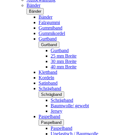
Bänder
Bänder
Bänder
Falzgummi
Gummiband
Gummikordel
Gurtband
Gurtband
Gurtband
25 mm Breite
30 mm Breite
40 mm Breite
Klettband
Kordeln
Satinband
Schrägband
Schrägband
Schrägband
Baumwolle/ gewebt
Jersey
Paspelband
Paspelband
Paspelband
Unelastisch / Baumwolle