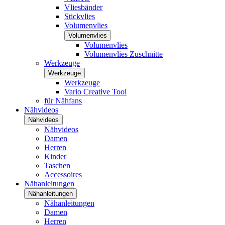
Vliesbänder
Stickvlies
Volumenvlies
Volumenvlies
Volumenvlies
Volumenvlies Zuschnitte
Werkzeuge
Werkzeuge
Werkzeuge
Vario Creative Tool
für Nähfans
Nähvideos
Nähvideos
Nähvideos
Damen
Herren
Kinder
Taschen
Accessoires
Nähanleitungen
Nähanleitungen
Nähanleitungen
Damen
Herren