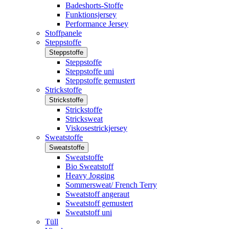
Badeshorts-Stoffe
Funktionsjersey
Performance Jersey
Stoffpanele
Steppstoffe
Steppstoffe
Steppstoffe
Steppstoffe uni
Steppstoffe gemustert
Strickstoffe
Strickstoffe
Strickstoffe
Stricksweat
Viskosestrickjersey
Sweatstoffe
Sweatstoffe
Sweatstoffe
Bio Sweatstoff
Heavy Jogging
Sommersweat/ French Terry
Sweatstoff angeraut
Sweatstoff gemustert
Sweatstoff uni
Tüll