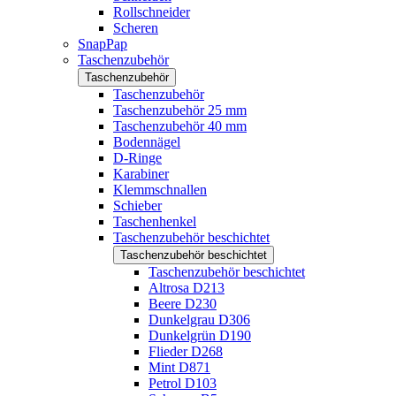
Rollschneider
Scheren
SnapPap
Taschenzubehör
Taschenzubehör
Taschenzubehör
Taschenzubehör 25 mm
Taschenzubehör 40 mm
Bodennägel
D-Ringe
Karabiner
Klemmschnallen
Schieber
Taschenhenkel
Taschenzubehör beschichtet
Taschenzubehör beschichtet
Taschenzubehör beschichtet
Altrosa D213
Beere D230
Dunkelgrau D306
Dunkelgrün D190
Flieder D268
Mint D871
Petrol D103