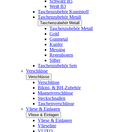
Schwarz B5
Weiß B3
Taschenzubehör Kunststoff
Taschenzubehör Metall
Taschenzubehör Metall
Taschenzubehör Metall
Gold
Gunmetal
Kupfer
Messing
Regenbogen
Silber
Taschenzubehör Sets
Verschlüsse
Verschlüsse
Verschlüsse
Bikini- & BH-Zubehör
Magnetverschlüsse
Steckschnallen
Taschenverschlüsse
Vliese & Einlagen
Vliese & Einlagen
Vliese & Einlagen
Vlieseline
VLIXO