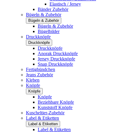
Elastisch / Jersey
Bänder Zubehör
Bügeln & Zubehör
Bügeln & Zubehör
Bügeln & Zubehör
Bügelbilder
Druckknöpfe
Druckknöpfe
Druckknöpfe
Anorak Druckknöpfe
Jersey Druckknöpfe
Snap Druckknöpfe
Fertigbündchen
Jeans Zubehör
Kleben
Knöpfe
Knöpfe
Knöpfe
Beziehbare Knöpfe
Kunststoff Knöpfe
Kuscheltier-Zubehör
Label & Etiketten
Label & Etiketten
Label & Etiketten