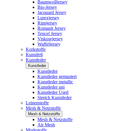
Baumwolljersey
Bio-Jersey
Jacquard Jersey
Lurexjersey
Rippjersey
Romanit Jersey
Tencel Jersey
Viskosejersey
Waffeljersey
Korkstoffe
Kunstfell
Kunstleder
Kunstleder
Kunstleder
Kunstleder gemustert
Kunstleder metallic
Kunstleder uni
Kunstleder Used
Stretch Kunstleder
Leinenstoffe
Mesh & Netzstoffe
Mesh & Netzstoffe
Mesh & Netzstoffe
Air Mesh
Modestoffe