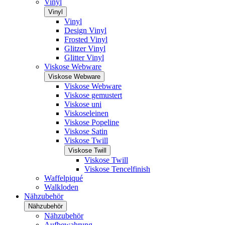
Vinyl
Vinyl
Vinyl
Design Vinyl
Frosted Vinyl
Glitzer Vinyl
Glitter Vinyl
Viskose Webware
Viskose Webware
Viskose Webware
Viskose gemustert
Viskose uni
Viskoseleinen
Viskose Popeline
Viskose Satin
Viskose Twill
Viskose Twill
Viskose Twill
Viskose Tencelfinish
Waffelpiqué
Walkloden
Nähzubehör
Nähzubehör
Nähzubehör
Aufbewahrung