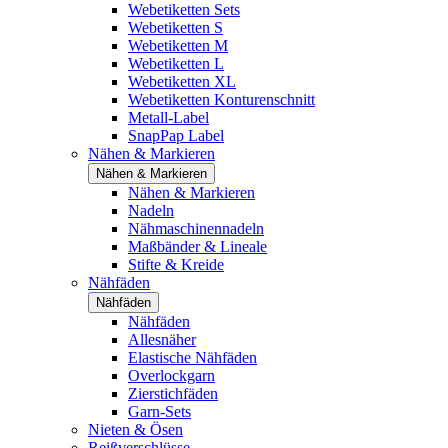
Webetiketten Sets
Webetiketten S
Webetiketten M
Webetiketten L
Webetiketten XL
Webetiketten Konturenschnitt
Metall-Label
SnapPap Label
Nähen & Markieren
Nähen & Markieren
Nähen & Markieren
Nadeln
Nähmaschinennadeln
Maßbänder & Lineale
Stifte & Kreide
Nähfäden
Nähfäden
Nähfäden
Allesnäher
Elastische Nähfäden
Overlockgarn
Zierstichfäden
Garn-Sets
Nieten & Ösen
Reißverschlüsse