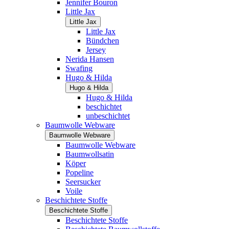
Jennifer Bouron
Little Jax
Little Jax
Little Jax
Bündchen
Jersey
Nerida Hansen
Swafing
Hugo & Hilda
Hugo & Hilda
Hugo & Hilda
beschichtet
unbeschichtet
Baumwolle Webware
Baumwolle Webware
Baumwolle Webware
Baumwollsatin
Köper
Popeline
Seersucker
Voile
Beschichtete Stoffe
Beschichtete Stoffe
Beschichtete Stoffe