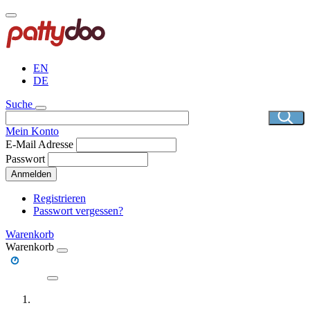
Direkt
zum
Inhalt
EN
DE
Suche
Mein Konto
E-Mail Adresse
Passwort
Anmelden
Registrieren
Passwort vergessen?
Warenkorb
Warenkorb