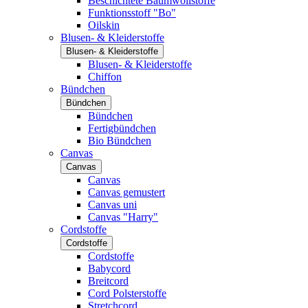
Beschichtete Baumwollstoffe
Funktionsstoff "Bo"
Oilskin
Blusen- & Kleiderstoffe
Blusen- & Kleiderstoffe
Blusen- & Kleiderstoffe
Chiffon
Bündchen
Bündchen
Bündchen
Fertigbündchen
Bio Bündchen
Canvas
Canvas
Canvas
Canvas gemustert
Canvas uni
Canvas "Harry"
Cordstoffe
Cordstoffe
Cordstoffe
Babycord
Breitcord
Cord Polsterstoffe
Stretchcord